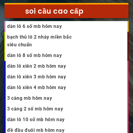
soi cầu cao cấp
dàn lô 6 số mb hôm nay
bạch thủ lô 2 nháy miền bắc
siêu chuẩn
dàn lô 8 số mb hôm nay
dàn lô xiên 2 mb hôm nay
dàn lô xiên 3 mb hôm nay
dàn lô xiên 4 mb hôm nay
3 càng mb hôm nay
3 càng 2 số mb hôm nay
dàn lô 10 số mb hôm nay
đề đầu đuôi mb hôm nay