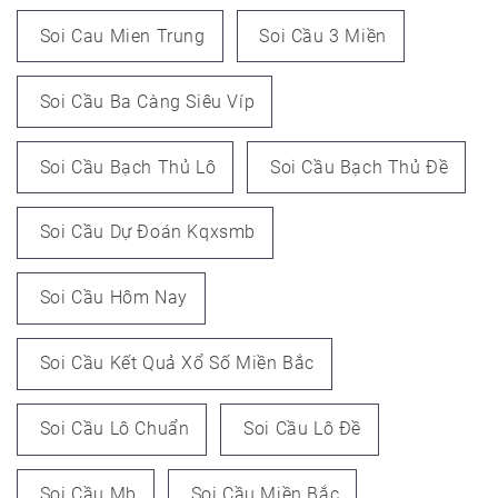
Soi Cau Mien Trung
Soi Cầu 3 Miền
Soi Cầu Ba Càng Siêu Víp
Soi Cầu Bạch Thủ Lô
Soi Cầu Bạch Thủ Đề
Soi Cầu Dự Đoán Kqxsmb
Soi Cầu Hôm Nay
Soi Cầu Kết Quả Xổ Số Miền Bắc
Soi Cầu Lô Chuẩn
Soi Cầu Lô Đề
Soi Cầu Mb
Soi Cầu Miền Bắc