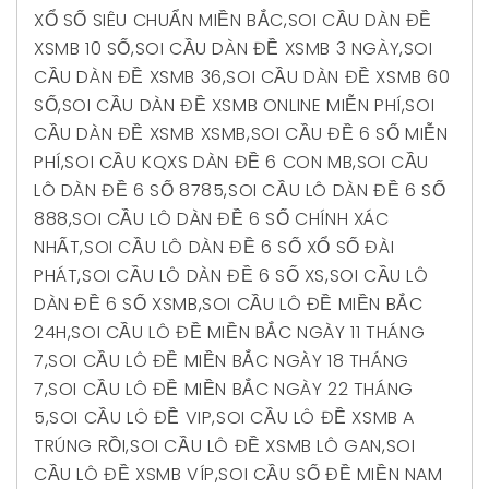
XỔ SỐ SIÊU CHUẨN MIỀN BẮC
,
SOI CẦU DÀN ĐỀ
XSMB 10 SỐ
,
SOI CẦU DÀN ĐỀ XSMB 3 NGÀY
,
SOI
CẦU DÀN ĐỀ XSMB 36
,
SOI CẦU DÀN ĐỀ XSMB 60
SỐ
,
SOI CẦU DÀN ĐỀ XSMB ONLINE MIỄN PHÍ
,
SOI
CẦU DÀN ĐỀ XSMB XSMB
,
SOI CẦU ĐỀ 6 SỐ MIỄN
PHÍ
,
SOI CẦU KQXS DÀN ĐỀ 6 CON MB
,
SOI CẦU
LÔ DÀN ĐỀ 6 SỐ 8785
,
SOI CẦU LÔ DÀN ĐỀ 6 SỐ
888
,
SOI CẦU LÔ DÀN ĐỀ 6 SỐ CHÍNH XÁC
NHẤT
,
SOI CẦU LÔ DÀN ĐỀ 6 SỐ XỔ SỐ ĐÀI
PHÁT
,
SOI CẦU LÔ DÀN ĐỀ 6 SỐ XS
,
SOI CẦU LÔ
DÀN ĐỀ 6 SỐ XSMB
,
SOI CẦU LÔ ĐỀ MIỀN BẮC
24H
,
SOI CẦU LÔ ĐỀ MIỀN BẮC NGÀY 11 THÁNG
7
,
SOI CẦU LÔ ĐỀ MIỀN BẮC NGÀY 18 THÁNG
7
,
SOI CẦU LÔ ĐỀ MIỀN BẮC NGÀY 22 THÁNG
5
,
SOI CẦU LÔ ĐỀ VIP
,
SOI CẦU LÔ ĐỀ XSMB A
TRÚNG RỒI
,
SOI CẦU LÔ ĐỀ XSMB LÔ GAN
,
SOI
CẦU LÔ ĐỀ XSMB VÍP
,
SOI CẦU SỐ ĐỀ MIỀN NAM