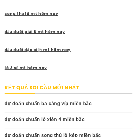
song thủ lô mt hôm nay
đầu đuôi giải 8 mt hôm nay
đầu đuôi đặc biệt mt hôm nay
lô 3 số mt hôm nay
KẾT QUẢ SOI CẦU MỚI NHẤT
dự đoán chuẩn ba càng víp miền bắc
dự đoán chuẩn lô xiên 4 miền bắc
dự đoán chuẩn song thủ lô kép miền bắc