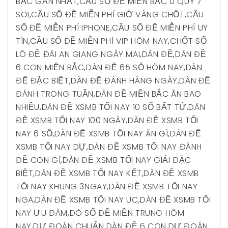
BẮC GẦN NHẤT
,
CẦU SỐ ĐỀ MIỀN BẮC U QUÝ 7
SOI
,
CẦU SỐ ĐỀ MIỄN PHÍ GIỜ VÀNG CHỐT
,
CẦU
SỐ ĐỀ MIỄN PHÍ IPHONE
,
CẦU SỐ ĐỀ MIỄN PHÍ UY
TÍN
,
CẦU SỐ ĐỀ MIỄN PHÍ VIP HÔM NAY
,
CHỐT SỐ
LÔ ĐỀ ĐÀI AN GIANG NGÀY MAI
,
DÀN ĐỀ
,
DÀN ĐỀ
6 CON MIỀN BẮC
,
DÀN ĐỀ 65 SỐ HÔM NAY
,
DÀN
ĐỀ ĐẶC BIỆT
,
DÀN ĐỀ ĐÁNH HÀNG NGÀY
,
DÀN ĐỀ
ĐÁNH TRONG TUẦN
,
DÀN ĐỀ MIỀN BẮC ĂN BAO
NHIỀU
,
DÀN ĐỀ XSMB TỐI NAY 10 SỐ BẤT TỬ
,
DÀN
ĐỀ XSMB TỐI NAY 100 NGÀY
,
DÀN ĐỀ XSMB TỐI
NAY 6 SỐ
,
DÀN ĐỀ XSMB TỐI NAY ĂN GÌ
,
DÀN ĐỀ
XSMB TỐI NAY DỰ
,
DÀN ĐỀ XSMB TỐI NAY ĐÁNH
ĐỀ CON GÌ
,
DÀN ĐỀ XSMB TỐI NAY GIẢI ĐẶC
BIỆT
,
DÀN ĐỀ XSMB TỐI NAY KẾT
,
DÀN ĐỀ XSMB
TỐI NAY KHUNG 3NGAY
,
DÀN ĐỀ XSMB TỐI NAY
NGA
,
DÀN ĐỀ XSMB TỐI NAY UC
,
DÀN ĐỀ XSMB TỐI
NAY ƯU ĐÀM
,
DÒ SỐ ĐỀ MIỀN TRUNG HÔM
NAY
,
DỰ ĐOÁN CHUẨN DÀN ĐỀ 6 CON
,
DỰ ĐOÁN