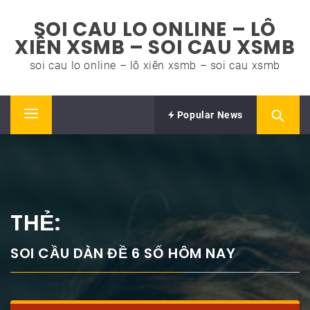
Skip
SOI CAU LO ONLINE – LÔ
to
XIÊN XSMB – SOI CAU XSMB
content
soi cau lo online – lô xiên xsmb – soi cau xsmb
Popular News
Primary
Menu
THẺ:
SOI CẦU DÀN ĐỀ 6 SỐ HÔM NAY