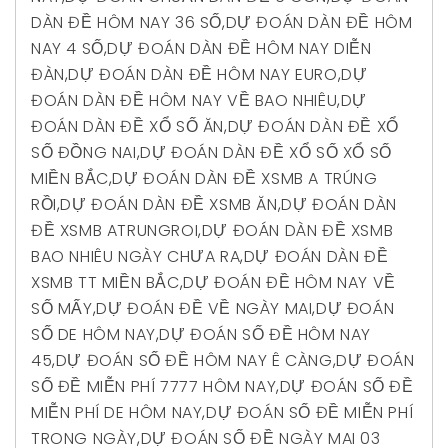
DÀN ĐỀ HÔM NAY 36 SỐ
,
DỰ ĐOÁN DÀN ĐỀ HÔM
NAY 4 SỐ
,
DỰ ĐOÁN DÀN ĐỀ HÔM NAY DIỄN
ĐÀN
,
DỰ ĐOÁN DÀN ĐỀ HÔM NAY EURO
,
DỰ
ĐOÁN DÀN ĐỀ HÔM NAY VỀ BAO NHIÊU
,
DỰ
ĐOÁN DÀN ĐỀ XỔ SỐ ĂN
,
DỰ ĐOÁN DÀN ĐỀ XỔ
SỐ ĐỒNG NAI
,
DỰ ĐOÁN DÀN ĐỀ XỔ SỐ XỔ SỐ
MIỀN BẮC
,
DỰ ĐOÁN DÀN ĐỀ XSMB A TRÚNG
RỒI
,
DỰ ĐOÁN DÀN ĐỀ XSMB ĂN
,
DỰ ĐOÁN DÀN
ĐỀ XSMB ATRUNGROI
,
DỰ ĐOÁN DÀN ĐỀ XSMB
BAO NHIÊU NGÀY CHƯA RA
,
DỰ ĐOÁN DÀN ĐỀ
XSMB TT MIỀN BẮC
,
DỰ ĐOÁN ĐỀ HÔM NAY VỀ
SỐ MẤY
,
DỰ ĐOÁN ĐỀ VỀ NGÀY MAI
,
DỰ ĐOÁN
SỐ DE HÔM NAY
,
DỰ ĐOÁN SỐ ĐỀ HÔM NAY
45
,
DỰ ĐOÁN SỐ ĐỀ HÔM NAY Ê CÀNG
,
DỰ ĐOÁN
SỐ ĐỀ MIỄN PHÍ 7777 HÔM NAY
,
DỰ ĐOÁN SỐ ĐỀ
MIỄN PHÍ DE HÔM NAY
,
DỰ ĐOÁN SỐ ĐỀ MIỄN PHÍ
TRONG NGÀY
,
DỰ ĐOÁN SỐ ĐỀ NGÀY MAI 03