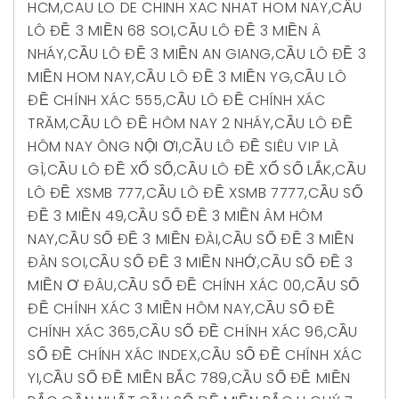
HCM
,
CAU LO DE CHINH XAC NHAT HOM NAY
,
CẦU
LÔ ĐỀ 3 MIỀN 68 SOI
,
CẦU LÔ ĐỀ 3 MIỀN Â
NHÁY
,
CẦU LÔ ĐỀ 3 MIỀN AN GIANG
,
CẦU LÔ ĐỀ 3
MIỀN HOM NAY
,
CẦU LÔ ĐỀ 3 MIỀN YG
,
CẦU LÔ
ĐỀ CHÍNH XÁC 555
,
CẦU LÔ ĐỀ CHÍNH XÁC
TRĂM
,
CẦU LÔ ĐỀ HÔM NAY 2 NHÁY
,
CẦU LÔ ĐỀ
HÔM NAY ÔNG NỘI ƠI
,
CẦU LÔ ĐỀ SIÊU VIP LÀ
GÌ
,
CẦU LÔ ĐỀ XỔ SỐ
,
CẦU LÔ ĐỀ XỔ SỐ LẮK
,
CẦU
LÔ ĐỀ XSMB 777
,
CẦU LÔ ĐỀ XSMB 7777
,
CẦU SỐ
ĐỀ 3 MIỀN 49
,
CẦU SỐ ĐỀ 3 MIỀN ÂM HÔM
NAY
,
CẦU SỐ ĐỀ 3 MIỀN ĐÀI
,
CẦU SỐ ĐỀ 3 MIỀN
ĐÀN SOI
,
CẦU SỐ ĐỀ 3 MIỀN NHỚ
,
CẦU SỐ ĐỀ 3
MIỀN Ơ ĐÂU
,
CẦU SỐ ĐỀ CHÍNH XÁC 00
,
CẦU SỐ
ĐỀ CHÍNH XÁC 3 MIỀN HÔM NAY
,
CẦU SỐ ĐỀ
CHÍNH XÁC 365
,
CẦU SỐ ĐỀ CHÍNH XÁC 96
,
CẦU
SỐ ĐỀ CHÍNH XÁC INDEX
,
CẦU SỐ ĐỀ CHÍNH XÁC
YI
,
CẦU SỐ ĐỀ MIỀN BẮC 789
,
CẦU SỐ ĐỀ MIỀN