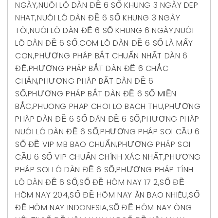
NGÀY
,
NUÔI LÔ DÀN ĐỀ 6 SỐ KHUNG 3 NGÀY DEP
NHAT
,
NUÔI LÔ DÀN ĐỀ 6 SỐ KHUNG 3 NGÀY
TÔI
,
NUÔI LÔ DÀN ĐỀ 6 SỐ KHUNG 6 NGÀY
,
NUÔI
LÔ DÀN ĐỀ 6 SỐ.COM LÔ DÀN ĐỀ 6 SỐ LÀ MẤY
CON
,
PHƯƠNG PHÁP BẮT CHUẨN NHẤT DÀN 6
ĐỀ
,
PHƯƠNG PHÁP BẮT DÀN ĐỀ 6 CHẮC
CHẮN
,
PHƯƠNG PHÁP BẮT DÀN ĐỀ 6
SỐ
,
PHƯƠNG PHÁP BẮT DÀN ĐỀ 6 SỐ MIỀN
BẮC
,
PHUONG PHAP CHOI LO BACH THU
,
PHƯƠNG
PHÁP DÀN ĐỀ 6 SỐ DÀN ĐỀ 6 SỐ
,
PHƯƠNG PHÁP
NUÔI LÔ DÀN ĐỀ 6 SỐ
,
PHƯƠNG PHÁP SOI CẦU 6
SỐ ĐỀ VIP MB BAO CHUẨN
,
PHƯƠNG PHÁP SOI
CẦU 6 SỐ VIP CHUẨN CHÍNH XÁC NHẤT
,
PHƯƠNG
PHÁP SOI LÔ DÀN ĐỀ 6 SỐ
,
PHƯƠNG PHÁP TÍNH
LÔ DÀN ĐỀ 6 SỐ
,
SỐ ĐỀ HÔM NAY 17 2
,
SỐ ĐỀ
HÔM NAY 204
,
SỐ ĐỀ HÔM NAY ĂN BAO NHIÊU
,
SỐ
ĐỀ HÔM NAY INDONESIA
,
SỐ ĐỀ HÔM NAY ÔNG