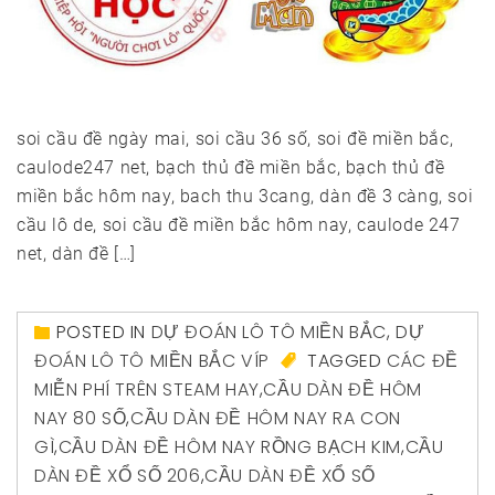
soi cầu đề ngày mai, soi cầu 36 số, soi đề miền bắc,
caulode247 net, bạch thủ đề miền bắc, bạch thủ đề
miền bắc hôm nay, bach thu 3cang, dàn đề 3 càng, soi
cầu lô de, soi cầu đề miền bắc hôm nay, caulode 247
net, dàn đề […]
POSTED IN
DỰ ĐOÁN LÔ TÔ MIỀN BẮC
,
DỰ
ĐOÁN LÔ TÔ MIỀN BẮC VÍP
TAGGED
CÁC ĐỀ
MIỄN PHÍ TRÊN STEAM HAY
,
CẦU DÀN ĐỀ HÔM
NAY 80 SỐ
,
CẦU DÀN ĐỀ HÔM NAY RA CON
GÌ
,
CẦU DÀN ĐỀ HÔM NAY RỒNG BẠCH KIM
,
CẦU
DÀN ĐỀ XỔ SỐ 206
,
CẦU DÀN ĐỀ XỔ SỐ