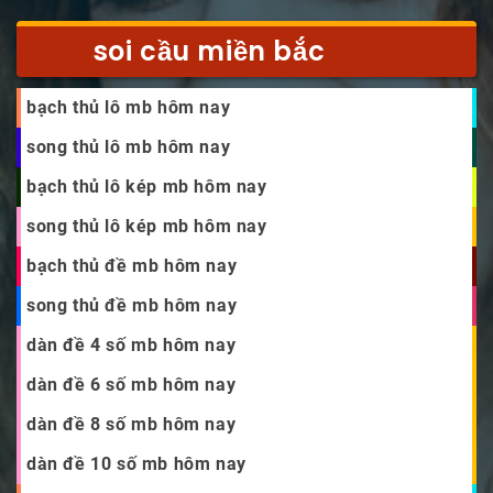
soi cầu miền bắc
bạch thủ lô mb hôm nay
song thủ lô mb hôm nay
bạch thủ lô kép mb hôm nay
song thủ lô kép mb hôm nay
bạch thủ đề mb hôm nay
song thủ đề mb hôm nay
dàn đề 4 số mb hôm nay
dàn đề 6 số mb hôm nay
dàn đề 8 số mb hôm nay
dàn đề 10 số mb hôm nay