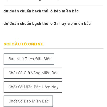
dự đoán chuẩn bạch thủ lô kép miền bắc
dự đoán chuẩn bạch thủ lô 2 nháy víp miền bắc
SOI CẦU LÔ ONLINE
Bạc Nhớ Theo Đặc Biệt
Chốt Số Giờ Vàng Miền Bắc
Chốt Số Miền Bắc Hôm Nay
Chốt Số Đẹp Miền Bắc