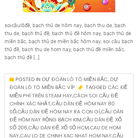
soicầulôđề, bạch thủ de hôm nay, bach thu de, bạch
thu de, bạch thủ đề, bạch thủ đề hôm nay, bạch thủ de
miền bắc, bạch thủ de miền bắc hôm nay, soi cầu bạch
thủ đề, bach thu de hom nay, bạch thủ đề miền bắc,
bạch thủ đề […]
POSTED IN
DỰ ĐOÁN LÔ TÔ MIỀN BẮC
,
DỰ
ĐOÁN LÔ TÔ MIỀN BẮC VÍP
TAGGED
CÁC ĐỀ
MIỄN PHÍ TRÊN STEAM HAY
,
CÁCH SOI CẦU ĐỀ
CHÍNH XÁC NHẤT
,
CẦU DÀN ĐỀ HÔM NAY 80
SỐ
,
CẦU DÀN ĐỀ HÔM NAY RA CON GÌ
,
CẦU DÀN
ĐỀ HÔM NAY RỒNG BẠCH KIM
,
CẦU DÀN ĐỀ XỔ
SỐ 206
,
CẦU DÀN ĐỀ XỔ SỐ HCM
,
CAU DE HOM
NAY
,
CAU LO DE CHINH XAC NHAT HOM NAY
,
CẦU