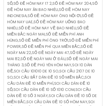
SỐ
,
SỐ ĐỀ HÔM NAY 17 2
,
SỐ ĐỀ HÔM NAY 204
,
SỐ
ĐỀ HÔM NAY ĂN BAO NHIÊU
,
SỐ ĐỀ HÔM NAY
INDONESIA
,
SỐ ĐỀ HÔM NAY ÔNG NỘI ƠI
,
SỐ ĐỀ
HÔM NAY UAE
,
SỐ ĐỀ HÔM NAY UỐNG BAO
NHIÊU
,
SỐ ĐỀ HÔM NAY VỀ BAO NHIÊU
,
SỐ ĐỀ
MIỀN BẮC NGÀY MAI
,
SỐ ĐỀ MIỄN PHÍ ANH
HÙNG
,
SỐ ĐỀ MIỄN PHÍ ÔNG TRỜI
,
SỐ ĐỀ MIỄN PHÍ
POWER
,
SỐ ĐỀ MIỄN PHÍ QUA MIỀN BẮC
,
SỐ ĐỀ
NGÀY MAI 22
,
SỐ ĐỀ NGÀY MAI 47
,
SỐ ĐỀ NGÀY
MAI 82
,
SỐ ĐỀ NGÀY MAI Ở ĐÂU
,
SỐ ĐỀ NGÀY MAI
THÁNG 3
,
SỐ ĐỀ PHÚ YÊN HÔM NAY
,
SOI 10 DÀN
ĐỀ
,
SOI CẦU 101010 DE 10 SO
,
SOI CẦU 2107 DE 10
SO
,
SOI CẦU BẮT DÀN ĐỀ 10 SỐ MIỀN BẮC
,
SOI
CẦU DÀN ĐỀ 10 MIỄN PHÍ
,
SOI CẦU DÀN ĐỀ 10
SỐ
,
SOI CẦU DÀN ĐỀ 10 SỐ 1010 COM
,
SOI CẦU
DÀN ĐỀ 10 SỐ 3 NGÀY
,
SOI CẦU DÀN ĐỀ 10 SỐ DE
MIỀN BẮC
,
SOI CẦU DÀN ĐỀ 10 SỐ HÔM NAY
,
SOI