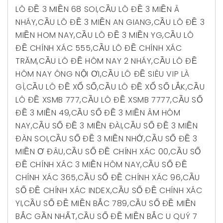
LÔ ĐỀ 3 MIỀN 68 SOI
,
CẦU LÔ ĐỀ 3 MIỀN Â
NHÁY
,
CẦU LÔ ĐỀ 3 MIỀN AN GIANG
,
CẦU LÔ ĐỀ 3
MIỀN HOM NAY
,
CẦU LÔ ĐỀ 3 MIỀN YG
,
CẦU LÔ
ĐỀ CHÍNH XÁC 555
,
CẦU LÔ ĐỀ CHÍNH XÁC
TRĂM
,
CẦU LÔ ĐỀ HÔM NAY 2 NHÁY
,
CẦU LÔ ĐỀ
HÔM NAY ÔNG NỘI ƠI
,
CẦU LÔ ĐỀ SIÊU VIP LÀ
GÌ
,
CẦU LÔ ĐỀ XỔ SỐ
,
CẦU LÔ ĐỀ XỔ SỐ LẮK
,
CẦU
LÔ ĐỀ XSMB 777
,
CẦU LÔ ĐỀ XSMB 7777
,
CẦU SỐ
ĐỀ 3 MIỀN 49
,
CẦU SỐ ĐỀ 3 MIỀN ÂM HÔM
NAY
,
CẦU SỐ ĐỀ 3 MIỀN ĐÀI
,
CẦU SỐ ĐỀ 3 MIỀN
ĐÀN SOI
,
CẦU SỐ ĐỀ 3 MIỀN NHỚ
,
CẦU SỐ ĐỀ 3
MIỀN Ơ ĐÂU
,
CẦU SỐ ĐỀ CHÍNH XÁC 00
,
CẦU SỐ
ĐỀ CHÍNH XÁC 3 MIỀN HÔM NAY
,
CẦU SỐ ĐỀ
CHÍNH XÁC 365
,
CẦU SỐ ĐỀ CHÍNH XÁC 96
,
CẦU
SỐ ĐỀ CHÍNH XÁC INDEX
,
CẦU SỐ ĐỀ CHÍNH XÁC
YI
,
CẦU SỐ ĐỀ MIỀN BẮC 789
,
CẦU SỐ ĐỀ MIỀN
BẮC GẦN NHẤT
,
CẦU SỐ ĐỀ MIỀN BẮC U QUÝ 7