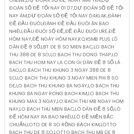
ONLINE
,
DỰ ĐOÁN SỐ ĐỀ NGÀY MAI YÊN
,
DỰ
ĐOÁN SỐ ĐỀ TỐI NAY 01 07
,
DỰ ĐOÁN SỐ ĐỀ TỐI
NAY ÂM
,
DỰ ĐOÁN SỐ ĐỀ TỐI NAY DAKLAK
,
ĐÁNH
ĐỀ ĐẦU ĐUÔI
,
ĐÁNH ĐỀ ĐẦU ĐUÔI ĂN BAO
NHIÊU
,
ĐẦU ĐUÔI SỐ ĐỀ
,
ĐỀ ĐẦU ĐUÔI URE
,
ĐỀ
HÔM NAY
,
ĐỀ NGÀY HÔM NAY
,
KQXSMB PLUS LÔ
DÀN ĐỀ 8 SỐ
,
LBT DE 8 SO MIEN BAC
,
LO BACH
THU 388 DE 8 SO
,
LO BACH THU DONG THAP
,
LO
BACH THU HOM NAY LA CON GI DÀN ĐỀ 8 SỐ LÀ
SAO
,
LO BACH THU KHUNG 3 NGAY 388 DE 8
SO
,
LO BACH THU KHUNG 3 NGAY MIEN PHI 8 SO
DE
,
LO BACH THU KHUNG BA NGAY
,
LO BACH THU
KHUNG BA NGAY RONG BACH KIM
,
LO BACH THU
KHUNG MAX 3 NGAY
,
LO BACH THU MB NGAY HOM
NAY
,
LO BACH THU MIEN BAC
,
LÔ DÀN ĐỀ 8 SỐ
,
LÔ
ĐỀ HÔM NAY RA BAO NHIÊU
,
LÔ ĐỀ MIỀN BẮC
CHUẨN
,
LOTO DE 8 SO RỒNG BẠCH KIM
,
LOTTO
BACH THU DE 8 SO
,
LOTTO BACH THU MB DE 8