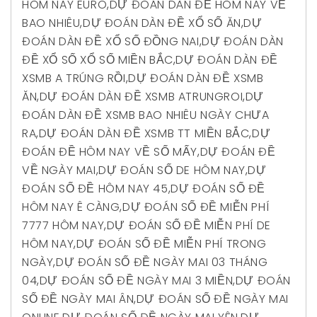
HÔM NAY EURO
,
DỰ ĐOÁN DÀN ĐỀ HÔM NAY VỀ
BAO NHIÊU
,
DỰ ĐOÁN DÀN ĐỀ XỔ SỐ ĂN
,
DỰ
ĐOÁN DÀN ĐỀ XỔ SỐ ĐỒNG NAI
,
DỰ ĐOÁN DÀN
ĐỀ XỔ SỐ XỔ SỐ MIỀN BẮC
,
DỰ ĐOÁN DÀN ĐỀ
XSMB A TRÚNG RỒI
,
DỰ ĐOÁN DÀN ĐỀ XSMB
ĂN
,
DỰ ĐOÁN DÀN ĐỀ XSMB ATRUNGROI
,
DỰ
ĐOÁN DÀN ĐỀ XSMB BAO NHIÊU NGÀY CHƯA
RA
,
DỰ ĐOÁN DÀN ĐỀ XSMB TT MIỀN BẮC
,
DỰ
ĐOÁN ĐỀ HÔM NAY VỀ SỐ MẤY
,
DỰ ĐOÁN ĐỀ
VỀ NGÀY MAI
,
DỰ ĐOÁN SỐ DE HÔM NAY
,
DỰ
ĐOÁN SỐ ĐỀ HÔM NAY 45
,
DỰ ĐOÁN SỐ ĐỀ
HÔM NAY Ê CÀNG
,
DỰ ĐOÁN SỐ ĐỀ MIỄN PHÍ
7777 HÔM NAY
,
DỰ ĐOÁN SỐ ĐỀ MIỄN PHÍ DE
HÔM NAY
,
DỰ ĐOÁN SỐ ĐỀ MIỄN PHÍ TRONG
NGÀY
,
DỰ ĐOÁN SỐ ĐỀ NGÀY MAI 03 THÁNG
04
,
DỰ ĐOÁN SỐ ĐỀ NGÀY MAI 3 MIỀN
,
DỰ ĐOÁN
SỐ ĐỀ NGÀY MAI ÂN
,
DỰ ĐOÁN SỐ ĐỀ NGÀY MAI