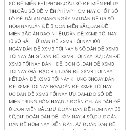
SỐ ĐỀ MIỄN PHÍ IPHONE
,
CẦU SỐ ĐỀ MIỄN PHÍ UY
TÍN
,
CẦU SỐ ĐỀ MIỄN PHÍ VIP HÔM NAY
,
CHỐT SỐ
LÔ ĐỀ ĐÀI AN GIANG NGÀY MAI
,
DÀN ĐỀ 65 SỐ
HÔM NAY
,
DÀN ĐỀ 8 CON MIỀN BẮC
,
DÀN ĐỀ
MIỀN BẮC ĂN BAO NHIỀU
,
DÀN ĐỀ XSMB TỐI NAY
10 SỐ BẤT TỬ
,
DÀN ĐỀ XSMB TỐI NAY 100
NGÀY
,
DÀN ĐỀ XSMB TỐI NAY 6 SỐ
,
DÀN ĐỀ XSMB
TỐI NAY ĂN GÌ
,
DÀN ĐỀ XSMB TỐI NAY DỰ
,
DÀN ĐỀ
XSMB TỐI NAY ĐÁNH ĐỀ CON GÌ
,
DÀN ĐỀ XSMB
TỐI NAY GIẢI ĐẶC BIỆT
,
DÀN ĐỀ XSMB TỐI NAY
KẾT
,
DÀN ĐỀ XSMB TỐI NAY KHUNG 3NGAY
,
DÀN
ĐỀ XSMB TỐI NAY NGA
,
DÀN ĐỀ XSMB TỐI NAY
UC
,
DÀN ĐỀ XSMB TỐI NAY ƯU ĐÀM
,
DÒ SỐ ĐỀ
MIỀN TRUNG HÔM NAY
,
DỰ ĐOÁN CHUẨN DÀN ĐỀ
8 CON MIỀN BẮC
,
DỰ ĐOÁN DÀN ĐỀ HÔM NAY 36
SỐ
,
DỰ ĐOÁN DÀN ĐỀ HÔM NAY 4 SỐ
,
DỰ ĐOÁN
DÀN ĐỀ HÔM NAY DIỄN ĐÀN
,
DỰ ĐOÁN DÀN ĐỀ