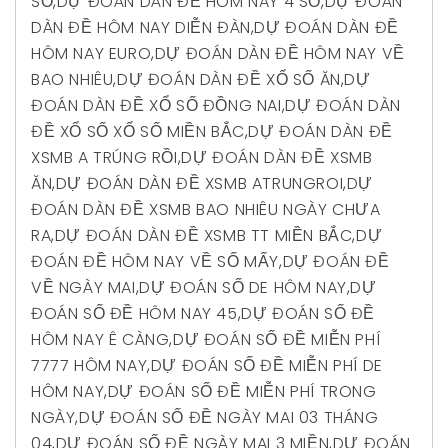
SỐ
,
DỰ ĐOÁN DÀN ĐỀ HÔM NAY 4 SỐ
,
DỰ ĐOÁN
DÀN ĐỀ HÔM NAY DIỄN ĐÀN
,
DỰ ĐOÁN DÀN ĐỀ
HÔM NAY EURO
,
DỰ ĐOÁN DÀN ĐỀ HÔM NAY VỀ
BAO NHIÊU
,
DỰ ĐOÁN DÀN ĐỀ XỔ SỐ ĂN
,
DỰ
ĐOÁN DÀN ĐỀ XỔ SỐ ĐỒNG NAI
,
DỰ ĐOÁN DÀN
ĐỀ XỔ SỐ XỔ SỐ MIỀN BẮC
,
DỰ ĐOÁN DÀN ĐỀ
XSMB A TRÚNG RỒI
,
DỰ ĐOÁN DÀN ĐỀ XSMB
ĂN
,
DỰ ĐOÁN DÀN ĐỀ XSMB ATRUNGROI
,
DỰ
ĐOÁN DÀN ĐỀ XSMB BAO NHIÊU NGÀY CHƯA
RA
,
DỰ ĐOÁN DÀN ĐỀ XSMB TT MIỀN BẮC
,
DỰ
ĐOÁN ĐỀ HÔM NAY VỀ SỐ MẤY
,
DỰ ĐOÁN ĐỀ
VỀ NGÀY MAI
,
DỰ ĐOÁN SỐ DE HÔM NAY
,
DỰ
ĐOÁN SỐ ĐỀ HÔM NAY 45
,
DỰ ĐOÁN SỐ ĐỀ
HÔM NAY Ê CÀNG
,
DỰ ĐOÁN SỐ ĐỀ MIỄN PHÍ
7777 HÔM NAY
,
DỰ ĐOÁN SỐ ĐỀ MIỄN PHÍ DE
HÔM NAY
,
DỰ ĐOÁN SỐ ĐỀ MIỄN PHÍ TRONG
NGÀY
,
DỰ ĐOÁN SỐ ĐỀ NGÀY MAI 03 THÁNG
04
,
DỰ ĐOÁN SỐ ĐỀ NGÀY MAI 3 MIỀN
,
DỰ ĐOÁN