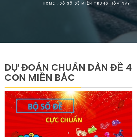
HOME
DÒ SỐ ĐỀ MIỀN TRUNG HÔM NAY
DỰ ĐOÁN CHUẨN DÀN ĐỀ 4
CON MIỀN BẮC