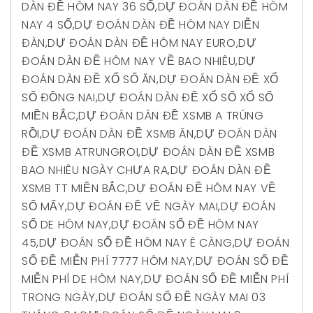
DÀN ĐỀ HÔM NAY 36 SỐ
,
DỰ ĐOÁN DÀN ĐỀ HÔM
NAY 4 SỐ
,
DỰ ĐOÁN DÀN ĐỀ HÔM NAY DIỄN
ĐÀN
,
DỰ ĐOÁN DÀN ĐỀ HÔM NAY EURO
,
DỰ
ĐOÁN DÀN ĐỀ HÔM NAY VỀ BAO NHIÊU
,
DỰ
ĐOÁN DÀN ĐỀ XỔ SỐ ĂN
,
DỰ ĐOÁN DÀN ĐỀ XỔ
SỐ ĐỒNG NAI
,
DỰ ĐOÁN DÀN ĐỀ XỔ SỐ XỔ SỐ
MIỀN BẮC
,
DỰ ĐOÁN DÀN ĐỀ XSMB A TRÚNG
RỒI
,
DỰ ĐOÁN DÀN ĐỀ XSMB ĂN
,
DỰ ĐOÁN DÀN
ĐỀ XSMB ATRUNGROI
,
DỰ ĐOÁN DÀN ĐỀ XSMB
BAO NHIÊU NGÀY CHƯA RA
,
DỰ ĐOÁN DÀN ĐỀ
XSMB TT MIỀN BẮC
,
DỰ ĐOÁN ĐỀ HÔM NAY VỀ
SỐ MẤY
,
DỰ ĐOÁN ĐỀ VỀ NGÀY MAI
,
DỰ ĐOÁN
SỐ DE HÔM NAY
,
DỰ ĐOÁN SỐ ĐỀ HÔM NAY
45
,
DỰ ĐOÁN SỐ ĐỀ HÔM NAY Ê CÀNG
,
DỰ ĐOÁN
SỐ ĐỀ MIỄN PHÍ 7777 HÔM NAY
,
DỰ ĐOÁN SỐ ĐỀ
MIỄN PHÍ DE HÔM NAY
,
DỰ ĐOÁN SỐ ĐỀ MIỄN PHÍ
TRONG NGÀY
,
DỰ ĐOÁN SỐ ĐỀ NGÀY MAI 03