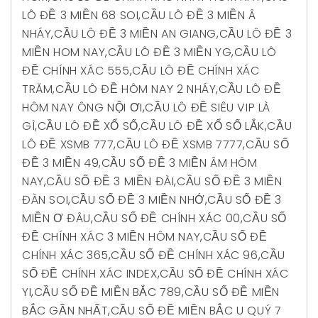
LÔ ĐỀ 3 MIỀN 68 SOI
,
CẦU LÔ ĐỀ 3 MIỀN Â
NHÁY
,
CẦU LÔ ĐỀ 3 MIỀN AN GIANG
,
CẦU LÔ ĐỀ 3
MIỀN HOM NAY
,
CẦU LÔ ĐỀ 3 MIỀN YG
,
CẦU LÔ
ĐỀ CHÍNH XÁC 555
,
CẦU LÔ ĐỀ CHÍNH XÁC
TRĂM
,
CẦU LÔ ĐỀ HÔM NAY 2 NHÁY
,
CẦU LÔ ĐỀ
HÔM NAY ÔNG NỘI ƠI
,
CẦU LÔ ĐỀ SIÊU VIP LÀ
GÌ
,
CẦU LÔ ĐỀ XỔ SỐ
,
CẦU LÔ ĐỀ XỔ SỐ LẮK
,
CẦU
LÔ ĐỀ XSMB 777
,
CẦU LÔ ĐỀ XSMB 7777
,
CẦU SỐ
ĐỀ 3 MIỀN 49
,
CẦU SỐ ĐỀ 3 MIỀN ÂM HÔM
NAY
,
CẦU SỐ ĐỀ 3 MIỀN ĐÀI
,
CẦU SỐ ĐỀ 3 MIỀN
ĐÀN SOI
,
CẦU SỐ ĐỀ 3 MIỀN NHỚ
,
CẦU SỐ ĐỀ 3
MIỀN Ơ ĐÂU
,
CẦU SỐ ĐỀ CHÍNH XÁC 00
,
CẦU SỐ
ĐỀ CHÍNH XÁC 3 MIỀN HÔM NAY
,
CẦU SỐ ĐỀ
CHÍNH XÁC 365
,
CẦU SỐ ĐỀ CHÍNH XÁC 96
,
CẦU
SỐ ĐỀ CHÍNH XÁC INDEX
,
CẦU SỐ ĐỀ CHÍNH XÁC
YI
,
CẦU SỐ ĐỀ MIỀN BẮC 789
,
CẦU SỐ ĐỀ MIỀN
BẮC GẦN NHẤT
,
CẦU SỐ ĐỀ MIỀN BẮC U QUÝ 7