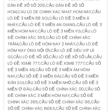
DÀN ĐỀ XỔ SỐ 206
,
CẦU DÀN ĐỀ XỔ SỐ
HCM
,
CAU LO DE CHINH XAC NHAT HOM NAY
,
CẦU
LÔ ĐỀ 3 MIỀN 68 SOI
,
CẦU LÔ ĐỀ 3 MIỀN Â
NHÁY
,
CẦU LÔ ĐỀ 3 MIỀN AN GIANG
,
CẦU LÔ ĐỀ 3
MIỀN HOM NAY
,
CẦU LÔ ĐỀ 3 MIỀN YG
,
CẦU LÔ
ĐỀ CHÍNH XÁC 555
,
CẦU LÔ ĐỀ CHÍNH XÁC
TRĂM
,
CẦU LÔ ĐỀ HÔM NAY 2 NHÁY
,
CẦU LÔ ĐỀ
HÔM NAY ÔNG NỘI ƠI
,
CẦU LÔ ĐỀ SIÊU VIP LÀ
GÌ
,
CẦU LÔ ĐỀ XỔ SỐ
,
CẦU LÔ ĐỀ XỔ SỐ LẮK
,
CẦU
LÔ ĐỀ XSMB 777
,
CẦU LÔ ĐỀ XSMB 7777
,
CẦU SỐ
ĐỀ 3 MIỀN 49
,
CẦU SỐ ĐỀ 3 MIỀN ÂM HÔM
NAY
,
CẦU SỐ ĐỀ 3 MIỀN ĐÀI
,
CẦU SỐ ĐỀ 3 MIỀN
ĐÀN SOI
,
CẦU SỐ ĐỀ 3 MIỀN NHỚ
,
CẦU SỐ ĐỀ 3
MIỀN Ơ ĐÂU
,
CẦU SỐ ĐỀ CHÍNH XÁC 00
,
CẦU SỐ
ĐỀ CHÍNH XÁC 3 MIỀN HÔM NAY
,
CẦU SỐ ĐỀ
CHÍNH XÁC 365
,
CẦU SỐ ĐỀ CHÍNH XÁC 96
,
CẦU
SỐ ĐỀ CHÍNH XÁC INDEX
,
CẦU SỐ ĐỀ CHÍNH XÁC