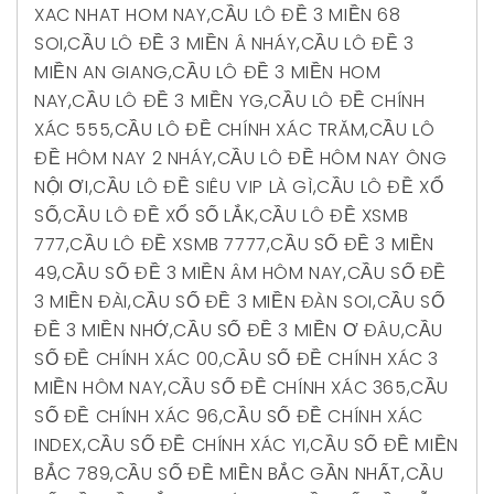
XAC NHAT HOM NAY
,
CẦU LÔ ĐỀ 3 MIỀN 68
SOI
,
CẦU LÔ ĐỀ 3 MIỀN Â NHÁY
,
CẦU LÔ ĐỀ 3
MIỀN AN GIANG
,
CẦU LÔ ĐỀ 3 MIỀN HOM
NAY
,
CẦU LÔ ĐỀ 3 MIỀN YG
,
CẦU LÔ ĐỀ CHÍNH
XÁC 555
,
CẦU LÔ ĐỀ CHÍNH XÁC TRĂM
,
CẦU LÔ
ĐỀ HÔM NAY 2 NHÁY
,
CẦU LÔ ĐỀ HÔM NAY ÔNG
NỘI ƠI
,
CẦU LÔ ĐỀ SIÊU VIP LÀ GÌ
,
CẦU LÔ ĐỀ XỔ
SỐ
,
CẦU LÔ ĐỀ XỔ SỐ LẮK
,
CẦU LÔ ĐỀ XSMB
777
,
CẦU LÔ ĐỀ XSMB 7777
,
CẦU SỐ ĐỀ 3 MIỀN
49
,
CẦU SỐ ĐỀ 3 MIỀN ÂM HÔM NAY
,
CẦU SỐ ĐỀ
3 MIỀN ĐÀI
,
CẦU SỐ ĐỀ 3 MIỀN ĐÀN SOI
,
CẦU SỐ
ĐỀ 3 MIỀN NHỚ
,
CẦU SỐ ĐỀ 3 MIỀN Ơ ĐÂU
,
CẦU
SỐ ĐỀ CHÍNH XÁC 00
,
CẦU SỐ ĐỀ CHÍNH XÁC 3
MIỀN HÔM NAY
,
CẦU SỐ ĐỀ CHÍNH XÁC 365
,
CẦU
SỐ ĐỀ CHÍNH XÁC 96
,
CẦU SỐ ĐỀ CHÍNH XÁC
INDEX
,
CẦU SỐ ĐỀ CHÍNH XÁC YI
,
CẦU SỐ ĐỀ MIỀN
BẮC 789
,
CẦU SỐ ĐỀ MIỀN BẮC GẦN NHẤT
,
CẦU