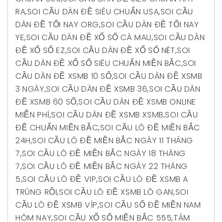
RA
,
SOI CẦU DÀN ĐỀ SIÊU CHUẨN USA
,
SOI CẦU
DÀN ĐỀ TỐI NAY ORG
,
SOI CẦU DÀN ĐỀ TỐI NAY
YE
,
SOI CẦU DÀN ĐỀ XỔ SỐ CÀ MAU
,
SOI CẦU DÀN
ĐỀ XỔ SỐ EZ
,
SOI CẦU DÀN ĐỀ XỔ SỐ NÉT
,
SOI
CẦU DÀN ĐỀ XỔ SỐ SIÊU CHUẨN MIỀN BẮC
,
SOI
CẦU DÀN ĐỀ XSMB 10 SỐ
,
SOI CẦU DÀN ĐỀ XSMB
3 NGÀY
,
SOI CẦU DÀN ĐỀ XSMB 36
,
SOI CẦU DÀN
ĐỀ XSMB 60 SỐ
,
SOI CẦU DÀN ĐỀ XSMB ONLINE
MIỄN PHÍ
,
SOI CẦU DÀN ĐỀ XSMB XSMB
,
SOI CẦU
ĐỀ CHUẨN MIỀN BẮC
,
SOI CẦU LÔ ĐỀ MIỀN BẮC
24H
,
SOI CẦU LÔ ĐỀ MIỀN BẮC NGÀY 11 THÁNG
7
,
SOI CẦU LÔ ĐỀ MIỀN BẮC NGÀY 18 THÁNG
7
,
SOI CẦU LÔ ĐỀ MIỀN BẮC NGÀY 22 THÁNG
5
,
SOI CẦU LÔ ĐỀ VIP
,
SOI CẦU LÔ ĐỀ XSMB A
TRÚNG RỒI
,
SOI CẦU LÔ ĐỀ XSMB LÔ GAN
,
SOI
CẦU LÔ ĐỀ XSMB VÍP
,
SOI CẦU SỐ ĐỀ MIỀN NAM
HÔM NAY
,
SOI CẦU XỔ SỐ MIỀN BẮC 555
,
TÂM