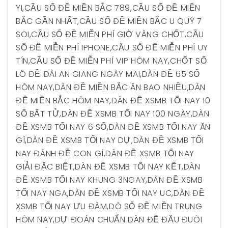
YI
,
CẦU SỐ ĐỀ MIỀN BẮC 789
,
CẦU SỐ ĐỀ MIỀN
BẮC GẦN NHẤT
,
CẦU SỐ ĐỀ MIỀN BẮC U QUÝ 7
SOI
,
CẦU SỐ ĐỀ MIỄN PHÍ GIỜ VÀNG CHỐT
,
CẦU
SỐ ĐỀ MIỄN PHÍ IPHONE
,
CẦU SỐ ĐỀ MIỄN PHÍ UY
TÍN
,
CẦU SỐ ĐỀ MIỄN PHÍ VIP HÔM NAY
,
CHỐT SỐ
LÔ ĐỀ ĐÀI AN GIANG NGÀY MAI
,
DÀN ĐỀ 65 SỐ
HÔM NAY
,
DÀN ĐỀ MIỀN BẮC ĂN BAO NHIỀU
,
DÀN
ĐỀ MIỀN BẮC HÔM NAY
,
DÀN ĐỀ XSMB TỐI NAY 10
SỐ BẤT TỬ
,
DÀN ĐỀ XSMB TỐI NAY 100 NGÀY
,
DÀN
ĐỀ XSMB TỐI NAY 6 SỐ
,
DÀN ĐỀ XSMB TỐI NAY ĂN
GÌ
,
DÀN ĐỀ XSMB TỐI NAY DỰ
,
DÀN ĐỀ XSMB TỐI
NAY ĐÁNH ĐỀ CON GÌ
,
DÀN ĐỀ XSMB TỐI NAY
GIẢI ĐẶC BIỆT
,
DÀN ĐỀ XSMB TỐI NAY KẾT
,
DÀN
ĐỀ XSMB TỐI NAY KHUNG 3NGAY
,
DÀN ĐỀ XSMB
TỐI NAY NGA
,
DÀN ĐỀ XSMB TỐI NAY UC
,
DÀN ĐỀ
XSMB TỐI NAY ƯU ĐÀM
,
DÒ SỐ ĐỀ MIỀN TRUNG
HÔM NAY
,
DỰ ĐOÁN CHUẨN DÀN ĐỀ ĐẦU ĐUÔI