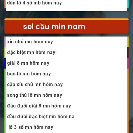
dàn lô 4 số mb hôm nay
soi cầu min nam
xỉu chủ mn hôm nay
đặc biệt mn hôm nay
giải 8 mn hôm nay
bao lô mn hôm nay
cặp xỉu chủ mn hôm nay
song thủ lô mn hôm nay
đầu đuôi giải 8 mn hôm nay
đầu đuôi đặc biệt mn hôm na
lô 3 số mn hôm nay