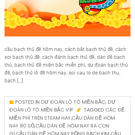
cầu bạch thủ đề hôm nay, cách bắt bạch thủ đề, cách
soi bạch thủ đề, cách đánh bạch thủ đề, dàn đề bạch
thủ, bạch thủ đề miền bắc miễn phí, dự đoán bạch thủ
đề, bạch thủ lô đề hôm nay, soi cau lo de bach thu,
bạch […]
POSTED IN
DỰ ĐOÁN LÔ TÔ MIỀN BẮC
,
DỰ
ĐOÁN LÔ TÔ MIỀN BẮC VÍP
TAGGED
CÁC ĐỀ
MIỄN PHÍ TRÊN STEAM HAY
,
CẦU DÀN ĐỀ HÔM
NAY 80 SỐ
,
CẦU DÀN ĐỀ HÔM NAY RA CON
GÌ
,
CẦU DÀN ĐỀ HÔM NAY RỒNG BẠCH KIM
,
CẦU