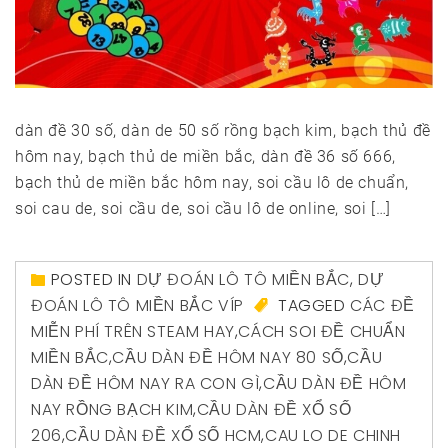
dàn đề 30 số, dàn de 50 số rồng bạch kim, bạch thủ đề
hôm nay, bạch thủ de miền bắc, dàn đề 36 số 666,
bạch thủ de miền bắc hôm nay, soi cầu lô de chuẩn,
soi cau de, soi cầu de, soi cầu lô de online, soi […]
POSTED IN
DỰ ĐOÁN LÔ TÔ MIỀN BẮC
,
DỰ
ĐOÁN LÔ TÔ MIỀN BẮC VÍP
TAGGED
CÁC ĐỀ
MIỄN PHÍ TRÊN STEAM HAY
,
CÁCH SOI ĐỀ CHUẨN
MIỀN BẮC
,
CẦU DÀN ĐỀ HÔM NAY 80 SỐ
,
CẦU
DÀN ĐỀ HÔM NAY RA CON GÌ
,
CẦU DÀN ĐỀ HÔM
NAY RỒNG BẠCH KIM
,
CẦU DÀN ĐỀ XỔ SỐ
206
,
CẦU DÀN ĐỀ XỔ SỐ HCM
,
CAU LO DE CHINH