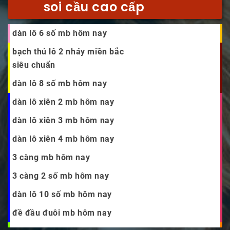
soi cầu cao cấp
dàn lô 6 số mb hôm nay
bạch thủ lô 2 nháy miền bắc
siêu chuẩn
dàn lô 8 số mb hôm nay
dàn lô xiên 2 mb hôm nay
dàn lô xiên 3 mb hôm nay
dàn lô xiên 4 mb hôm nay
3 càng mb hôm nay
3 càng 2 số mb hôm nay
dàn lô 10 số mb hôm nay
đề đầu đuôi mb hôm nay