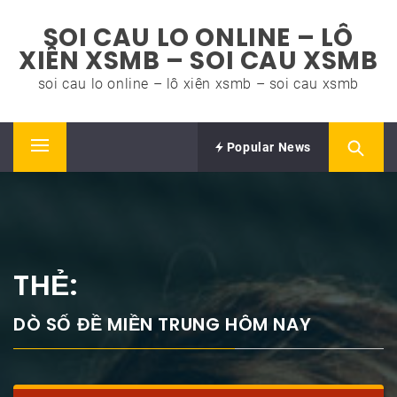
Skip
SOI CAU LO ONLINE – LÔ
to
XIÊN XSMB – SOI CAU XSMB
content
soi cau lo online – lô xiên xsmb – soi cau xsmb
Popular News
Primary
Menu
THẺ:
DÒ SỐ ĐỀ MIỀN TRUNG HÔM NAY