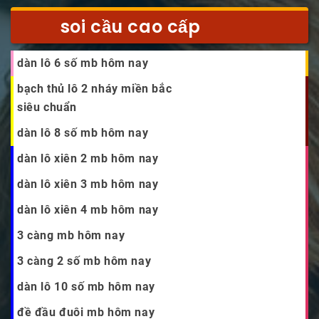
soi cầu cao cấp
dàn lô 6 số mb hôm nay
bạch thủ lô 2 nháy miền bắc
siêu chuẩn
dàn lô 8 số mb hôm nay
dàn lô xiên 2 mb hôm nay
dàn lô xiên 3 mb hôm nay
dàn lô xiên 4 mb hôm nay
3 càng mb hôm nay
3 càng 2 số mb hôm nay
dàn lô 10 số mb hôm nay
đề đầu đuôi mb hôm nay