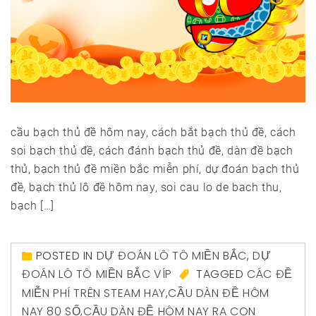
cầu bạch thủ đề hôm nay, cách bắt bạch thủ đề, cách
soi bạch thủ đề, cách đánh bạch thủ đề, dàn đề bạch
thủ, bạch thủ đề miền bắc miễn phí, dự đoán bạch thủ
đề, bạch thủ lô đề hôm nay, soi cau lo de bach thu,
bạch […]
POSTED IN
DỰ ĐOÁN LÔ TÔ MIỀN BẮC
,
DỰ
ĐOÁN LÔ TÔ MIỀN BẮC VÍP
TAGGED
CÁC ĐỀ
MIỄN PHÍ TRÊN STEAM HAY
,
CẦU DÀN ĐỀ HÔM
NAY 80 SỐ
,
CẦU DÀN ĐỀ HÔM NAY RA CON