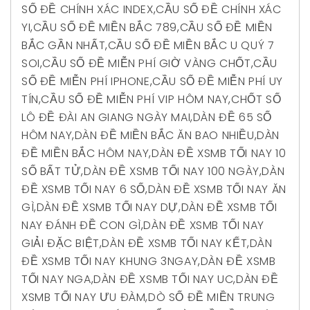
SỐ ĐỀ CHÍNH XÁC INDEX
,
CẦU SỐ ĐỀ CHÍNH XÁC
YI
,
CẦU SỐ ĐỀ MIỀN BẮC 789
,
CẦU SỐ ĐỀ MIỀN
BẮC GẦN NHẤT
,
CẦU SỐ ĐỀ MIỀN BẮC U QUÝ 7
SOI
,
CẦU SỐ ĐỀ MIỄN PHÍ GIỜ VÀNG CHỐT
,
CẦU
SỐ ĐỀ MIỄN PHÍ IPHONE
,
CẦU SỐ ĐỀ MIỄN PHÍ UY
TÍN
,
CẦU SỐ ĐỀ MIỄN PHÍ VIP HÔM NAY
,
CHỐT SỐ
LÔ ĐỀ ĐÀI AN GIANG NGÀY MAI
,
DÀN ĐỀ 65 SỐ
HÔM NAY
,
DÀN ĐỀ MIỀN BẮC ĂN BAO NHIỀU
,
DÀN
ĐỀ MIỀN BẮC HÔM NAY
,
DÀN ĐỀ XSMB TỐI NAY 10
SỐ BẤT TỬ
,
DÀN ĐỀ XSMB TỐI NAY 100 NGÀY
,
DÀN
ĐỀ XSMB TỐI NAY 6 SỐ
,
DÀN ĐỀ XSMB TỐI NAY ĂN
GÌ
,
DÀN ĐỀ XSMB TỐI NAY DỰ
,
DÀN ĐỀ XSMB TỐI
NAY ĐÁNH ĐỀ CON GÌ
,
DÀN ĐỀ XSMB TỐI NAY
GIẢI ĐẶC BIỆT
,
DÀN ĐỀ XSMB TỐI NAY KẾT
,
DÀN
ĐỀ XSMB TỐI NAY KHUNG 3NGAY
,
DÀN ĐỀ XSMB
TỐI NAY NGA
,
DÀN ĐỀ XSMB TỐI NAY UC
,
DÀN ĐỀ
XSMB TỐI NAY ƯU ĐÀM
,
DÒ SỐ ĐỀ MIỀN TRUNG