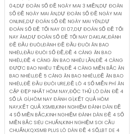
04
,
DỰ ĐOÁN SỐ ĐỀ NGÀY MAI 3 MIỀN
,
DỰ ĐOÁN
SỐ ĐỀ NGÀY MAI ÂN
,
DỰ ĐOÁN SỐ ĐỀ NGÀY MAI
ONLINE
,
DỰ ĐOÁN SỐ ĐỀ NGÀY MAI YÊN
,
DỰ
ĐOÁN SỐ ĐỀ TỐI NAY 01 07
,
DỰ ĐOÁN SỐ ĐỀ TỐI
NAY ÂM
,
DỰ ĐOÁN SỐ ĐỀ TỐI NAY DAKLAK
,
ĐÁNH
ĐỀ ĐẦU ĐUÔI
,
ĐÁNH ĐỀ ĐẦU ĐUÔI ĂN BAO
NHIÊU
,
ĐẦU ĐUÔI SỐ ĐỀ
,
ĐỀ 4 CÀNG ĂN BAO
NHIÊU
,
ĐỀ 4 CÀNG ĂN BAO NHIÊU LẦN
,
ĐỀ 4 CÀNG
ĐƯỢC BAO NHIÊU TIỀN
,
ĐỀ 4 CÀNG MIỀN BẮC ĂN
BAO NHIÊU
,
ĐỀ 5 CÀNG ĂN BAO NHIÊU
,
ĐỀ ĂN BAO
NHIÊU
,
ĐỀ ĐẦU ĐUÔI URE
,
ĐỀ LÔ 4 SỐ MIỄN PHÍ ĂN
CẶP ĐẸP NHẤT HÔM NAY
,
ĐỘC THỦ LÔ DÀN ĐỀ 4
SỐ LÀ GÌ
,
HÔM NAY ĐÁNH GÌ
,
KẾT QUẢ HÔM
NAY
,
KẾT QUẢ XSMB
,
KINH NGHIỆM ĐÁNH DÀN ĐỀ
4 SỐ MIỀN BẮC
,
KINH NGHIỆM ĐÁNH DÀN ĐỀ 4 SỐ
MIỀN BẮC SIÊU CHUẨN
,
KINH NGHIỆM SOI CẦU
CHUẨN
,
KQXSMB PLUS LÔ DÀN ĐỀ 4 SỐ
,
LBT DE 4