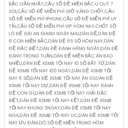
BẮC GẦN NHẤT
,
CẦU SỐ ĐỀ MIỀN BẮC U QUÝ 7
SOI
,
CẦU SỐ ĐỀ MIỄN PHÍ GIỜ VÀNG CHỐT
,
CẦU
SỐ ĐỀ MIỄN PHÍ IPHONE
,
CẦU SỐ ĐỀ MIỄN PHÍ UY
TÍN
,
CẦU SỐ ĐỀ MIỄN PHÍ VIP HÔM NAY
,
CHỐT SỐ
LÔ ĐỀ ĐÀI AN GIANG NGÀY MAI
,
DÀN ĐỀ
,
DÀN ĐỀ
6 CON MIỀN BẮC
,
DÀN ĐỀ 65 SỐ HÔM NAY
,
DÀN
ĐỀ ĐẶC BIỆT
,
DÀN ĐỀ ĐÁNH HÀNG NGÀY
,
DÀN ĐỀ
ĐÁNH TRONG TUẦN
,
DÀN ĐỀ MIỀN BẮC ĂN BAO
NHIỀU
,
DÀN ĐỀ XSMB TỐI NAY 10 SỐ BẤT TỬ
,
DÀN
ĐỀ XSMB TỐI NAY 100 NGÀY
,
DÀN ĐỀ XSMB TỐI
NAY 6 SỐ
,
DÀN ĐỀ XSMB TỐI NAY ĂN GÌ
,
DÀN ĐỀ
XSMB TỐI NAY DỰ
,
DÀN ĐỀ XSMB TỐI NAY ĐÁNH
ĐỀ CON GÌ
,
DÀN ĐỀ XSMB TỐI NAY GIẢI ĐẶC
BIỆT
,
DÀN ĐỀ XSMB TỐI NAY KẾT
,
DÀN ĐỀ XSMB
TỐI NAY KHUNG 3NGAY
,
DÀN ĐỀ XSMB TỐI NAY
NGA
,
DÀN ĐỀ XSMB TỐI NAY UC
,
DÀN ĐỀ XSMB TỐI
NAY ƯU ĐÀM
,
DÒ SỐ ĐỀ MIỀN TRUNG HÔM