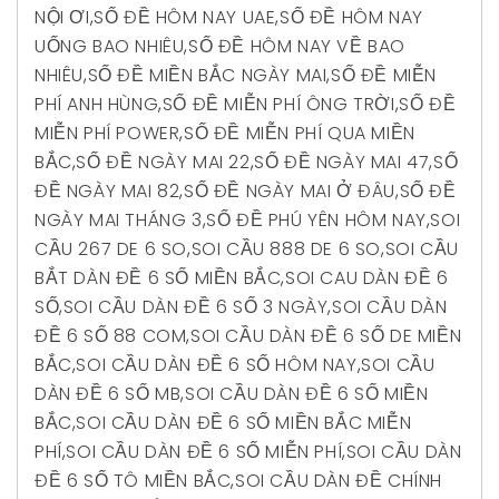
NỘI ƠI
,
SỐ ĐỀ HÔM NAY UAE
,
SỐ ĐỀ HÔM NAY
UỐNG BAO NHIÊU
,
SỐ ĐỀ HÔM NAY VỀ BAO
NHIÊU
,
SỐ ĐỀ MIỀN BẮC NGÀY MAI
,
SỐ ĐỀ MIỄN
PHÍ ANH HÙNG
,
SỐ ĐỀ MIỄN PHÍ ÔNG TRỜI
,
SỐ ĐỀ
MIỄN PHÍ POWER
,
SỐ ĐỀ MIỄN PHÍ QUA MIỀN
BẮC
,
SỐ ĐỀ NGÀY MAI 22
,
SỐ ĐỀ NGÀY MAI 47
,
SỐ
ĐỀ NGÀY MAI 82
,
SỐ ĐỀ NGÀY MAI Ở ĐÂU
,
SỐ ĐỀ
NGÀY MAI THÁNG 3
,
SỐ ĐỀ PHÚ YÊN HÔM NAY
,
SOI
CẦU 267 DE 6 SO
,
SOI CẦU 888 DE 6 SO
,
SOI CẦU
BẮT DÀN ĐỀ 6 SỐ MIỀN BẮC
,
SOI CAU DÀN ĐỀ 6
SỐ
,
SOI CẦU DÀN ĐỀ 6 SỐ 3 NGÀY
,
SOI CẦU DÀN
ĐỀ 6 SỐ 88 COM
,
SOI CẦU DÀN ĐỀ 6 SỐ DE MIỀN
BẮC
,
SOI CẦU DÀN ĐỀ 6 SỐ HÔM NAY
,
SOI CẦU
DÀN ĐỀ 6 SỐ MB
,
SOI CẦU DÀN ĐỀ 6 SỐ MIỀN
BẮC
,
SOI CẦU DÀN ĐỀ 6 SỐ MIỀN BẮC MIỄN
PHÍ
,
SOI CẦU DÀN ĐỀ 6 SỐ MIỄN PHÍ
,
SOI CẦU DÀN
ĐỀ 6 SỐ TÔ MIỀN BẮC
,
SOI CẦU DÀN ĐỀ CHÍNH