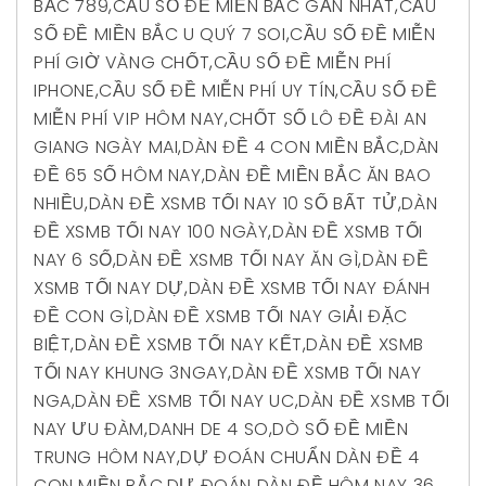
BẮC 789
,
CẦU SỐ ĐỀ MIỀN BẮC GẦN NHẤT
,
CẦU
SỐ ĐỀ MIỀN BẮC U QUÝ 7 SOI
,
CẦU SỐ ĐỀ MIỄN
PHÍ GIỜ VÀNG CHỐT
,
CẦU SỐ ĐỀ MIỄN PHÍ
IPHONE
,
CẦU SỐ ĐỀ MIỄN PHÍ UY TÍN
,
CẦU SỐ ĐỀ
MIỄN PHÍ VIP HÔM NAY
,
CHỐT SỐ LÔ ĐỀ ĐÀI AN
GIANG NGÀY MAI
,
DÀN ĐỀ 4 CON MIỀN BẮC
,
DÀN
ĐỀ 65 SỐ HÔM NAY
,
DÀN ĐỀ MIỀN BẮC ĂN BAO
NHIỀU
,
DÀN ĐỀ XSMB TỐI NAY 10 SỐ BẤT TỬ
,
DÀN
ĐỀ XSMB TỐI NAY 100 NGÀY
,
DÀN ĐỀ XSMB TỐI
NAY 6 SỐ
,
DÀN ĐỀ XSMB TỐI NAY ĂN GÌ
,
DÀN ĐỀ
XSMB TỐI NAY DỰ
,
DÀN ĐỀ XSMB TỐI NAY ĐÁNH
ĐỀ CON GÌ
,
DÀN ĐỀ XSMB TỐI NAY GIẢI ĐẶC
BIỆT
,
DÀN ĐỀ XSMB TỐI NAY KẾT
,
DÀN ĐỀ XSMB
TỐI NAY KHUNG 3NGAY
,
DÀN ĐỀ XSMB TỐI NAY
NGA
,
DÀN ĐỀ XSMB TỐI NAY UC
,
DÀN ĐỀ XSMB TỐI
NAY ƯU ĐÀM
,
DANH DE 4 SO
,
DÒ SỐ ĐỀ MIỀN
TRUNG HÔM NAY
,
DỰ ĐOÁN CHUẨN DÀN ĐỀ 4
CON MIỀN BẮC
,
DỰ ĐOÁN DÀN ĐỀ HÔM NAY 36