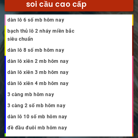
soi cầu cao cấp
dàn lô 6 số mb hôm nay
bạch thủ lô 2 nháy miền bắc
siêu chuẩn
dàn lô 8 số mb hôm nay
dàn lô xiên 2 mb hôm nay
dàn lô xiên 3 mb hôm nay
dàn lô xiên 4 mb hôm nay
3 càng mb hôm nay
3 càng 2 số mb hôm nay
dàn lô 10 số mb hôm nay
đề đầu đuôi mb hôm nay