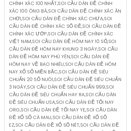
CHÍNH XÁC 100 NHẤT
,
SOI CẦU DÀN ĐỀ CHÍNH
XÁC 100 ÔNG BÀ
,
SOI CẦU DÀN ĐỀ CHÍNH XÁC ĂN
CHƠI
,
SOI CẦU DÀN ĐỀ CHÍNH XÁC CHƯA
,
SOI
CẦU DÀN ĐỀ CHÍNH XÁC SỐ ĐỀ
,
SOI CẦU DÀN ĐỀ
CHÍNH XÁC ƯỚP
,
SOI CẦU DÀN ĐỀ CHÍNH XÁC
VIỆT NAM
,
SOI CẦU DÀN ĐỀ HÔM NAY 10 SỐ
,
SOI
CẦU DÀN ĐỀ HÔM NAY KHUNG 3 NGÀY
,
SOI CẦU
DÀN ĐỀ HÔM NAY PHÚ YÊN
,
SOI CẦU DÀN ĐỀ
HÔM NAY VỀ BAO NHIÊU
,
SOI CẦU DÀN ĐỀ HÔM
NAY XỔ SỐ MIỀN BẮC
,
SOI CẦU DÀN ĐỀ SIÊU
CHUẨN 20 SỐ NUÔI
,
SOI CẦU DÀN ĐỀ SIÊU CHUẨN
3 NGÀY
,
SOI CẦU DÀN ĐỀ SIÊU CHUẨN 999
,
SOI
CẦU DÀN ĐỀ SIÊU CHUẨN HAY RA
,
SOI CẦU DÀN
ĐỀ SIÊU CHUẨN USA
,
SOI CẦU DÀN ĐỀ TỐI NAY
ORG
,
SOI CẦU DÀN ĐỀ TỐI NAY YE
,
SOI CẦU DÀN
ĐỀ XỔ SỐ CÀ MAU
,
SOI CẦU DÀN ĐỀ XỔ SỐ
EZ
,
SOI CẦU DÀN ĐỀ XỔ SỐ NÉT
,
SOI CẦU DÀN ĐỀ