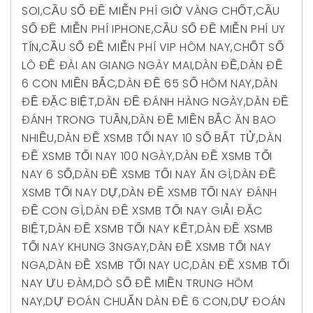
SOI
,
CẦU SỐ ĐỀ MIỄN PHÍ GIỜ VÀNG CHỐT
,
CẦU
SỐ ĐỀ MIỄN PHÍ IPHONE
,
CẦU SỐ ĐỀ MIỄN PHÍ UY
TÍN
,
CẦU SỐ ĐỀ MIỄN PHÍ VIP HÔM NAY
,
CHỐT SỐ
LÔ ĐỀ ĐÀI AN GIANG NGÀY MAI
,
DÀN ĐỀ
,
DÀN ĐỀ
6 CON MIỀN BẮC
,
DÀN ĐỀ 65 SỐ HÔM NAY
,
DÀN
ĐỀ ĐẶC BIỆT
,
DÀN ĐỀ ĐÁNH HÀNG NGÀY
,
DÀN ĐỀ
ĐÁNH TRONG TUẦN
,
DÀN ĐỀ MIỀN BẮC ĂN BAO
NHIỀU
,
DÀN ĐỀ XSMB TỐI NAY 10 SỐ BẤT TỬ
,
DÀN
ĐỀ XSMB TỐI NAY 100 NGÀY
,
DÀN ĐỀ XSMB TỐI
NAY 6 SỐ
,
DÀN ĐỀ XSMB TỐI NAY ĂN GÌ
,
DÀN ĐỀ
XSMB TỐI NAY DỰ
,
DÀN ĐỀ XSMB TỐI NAY ĐÁNH
ĐỀ CON GÌ
,
DÀN ĐỀ XSMB TỐI NAY GIẢI ĐẶC
BIỆT
,
DÀN ĐỀ XSMB TỐI NAY KẾT
,
DÀN ĐỀ XSMB
TỐI NAY KHUNG 3NGAY
,
DÀN ĐỀ XSMB TỐI NAY
NGA
,
DÀN ĐỀ XSMB TỐI NAY UC
,
DÀN ĐỀ XSMB TỐI
NAY ƯU ĐÀM
,
DÒ SỐ ĐỀ MIỀN TRUNG HÔM
NAY
,
DỰ ĐOÁN CHUẨN DÀN ĐỀ 6 CON
,
DỰ ĐOÁN