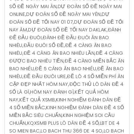
SỐ ĐỀ NGÀY MAI ÂN
,
DỰ ĐOÁN SỐ ĐỀ NGÀY MAI
ONLINE
,
DỰ ĐOÁN SỐ ĐỀ NGÀY MAI YÊN
,
DỰ
ĐOÁN SỐ ĐỀ TỐI NAY 01 07
,
DỰ ĐOÁN SỐ ĐỀ TỐI
NAY ÂM
,
DỰ ĐOÁN SỐ ĐỀ TỐI NAY DAKLAK
,
ĐÁNH
ĐỀ ĐẦU ĐUÔI
,
ĐÁNH ĐỀ ĐẦU ĐUÔI ĂN BAO
NHIÊU
,
ĐẦU ĐUÔI SỐ ĐỀ
,
ĐỀ 4 CÀNG ĂN BAO
NHIÊU
,
ĐỀ 4 CÀNG ĂN BAO NHIÊU LẦN
,
ĐỀ 4 CÀNG
ĐƯỢC BAO NHIÊU TIỀN
,
ĐỀ 4 CÀNG MIỀN BẮC ĂN
BAO NHIÊU
,
ĐỀ 5 CÀNG ĂN BAO NHIÊU
,
ĐỀ ĂN BAO
NHIÊU
,
ĐỀ ĐẦU ĐUÔI URE
,
ĐỀ LÔ 4 SỐ MIỄN PHÍ ĂN
CẶP ĐẸP NHẤT HÔM NAY
,
ĐỘC THỦ LÔ DÀN ĐỀ 4
SỐ LÀ GÌ
,
HÔM NAY ĐÁNH GÌ
,
KẾT QUẢ HÔM
NAY
,
KẾT QUẢ XSMB
,
KINH NGHIỆM ĐÁNH DÀN ĐỀ
4 SỐ MIỀN BẮC
,
KINH NGHIỆM ĐÁNH DÀN ĐỀ 4 SỐ
MIỀN BẮC SIÊU CHUẨN
,
KINH NGHIỆM SOI CẦU
CHUẨN
,
KQXSMB PLUS LÔ DÀN ĐỀ 4 SỐ
,
LBT DE 4
SO MIEN BAC
,
LO BACH THU 366 DE 4 SO
,
LO BACH