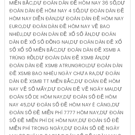
MIỀN BẮC
,
DỰ ĐOÁN DÀN ĐỀ HÔM NAY 36 SỐ
,
DỰ
ĐOÁN DÀN ĐỀ HÔM NAY 4 SỐ
,
DỰ ĐOÁN DÀN ĐỀ
HÔM NAY DIỄN ĐÀN
,
DỰ ĐOÁN DÀN ĐỀ HÔM NAY
EURO
,
DỰ ĐOÁN DÀN ĐỀ HÔM NAY VỀ BAO
NHIÊU
,
DỰ ĐOÁN DÀN ĐỀ XỔ SỐ ĂN
,
DỰ ĐOÁN
DÀN ĐỀ XỔ SỐ ĐỒNG NAI
,
DỰ ĐOÁN DÀN ĐỀ XỔ
SỐ XỔ SỐ MIỀN BẮC
,
DỰ ĐOÁN DÀN ĐỀ XSMB A
TRÚNG RỒI
,
DỰ ĐOÁN DÀN ĐỀ XSMB ĂN
,
DỰ
ĐOÁN DÀN ĐỀ XSMB ATRUNGROI
,
DỰ ĐOÁN DÀN
ĐỀ XSMB BAO NHIÊU NGÀY CHƯA RA
,
DỰ ĐOÁN
DÀN ĐỀ XSMB TT MIỀN BẮC
,
DỰ ĐOÁN ĐỀ HÔM
NAY VỀ SỐ MẤY
,
DỰ ĐOÁN ĐỀ VỀ NGÀY MAI
,
DỰ
ĐOÁN SỐ DE HÔM NAY
,
DỰ ĐOÁN SỐ ĐỀ HÔM
NAY 45
,
DỰ ĐOÁN SỐ ĐỀ HÔM NAY Ê CÀNG
,
DỰ
ĐOÁN SỐ ĐỀ MIỄN PHÍ 7777 HÔM NAY
,
DỰ ĐOÁN
SỐ ĐỀ MIỄN PHÍ DE HÔM NAY
,
DỰ ĐOÁN SỐ ĐỀ
MIỄN PHÍ TRONG NGÀY
,
DỰ ĐOÁN SỐ ĐỀ NGÀY