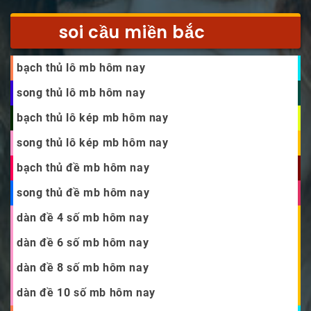
soi cầu miền bắc
bạch thủ lô mb hôm nay
song thủ lô mb hôm nay
bạch thủ lô kép mb hôm nay
song thủ lô kép mb hôm nay
bạch thủ đề mb hôm nay
song thủ đề mb hôm nay
dàn đề 4 số mb hôm nay
dàn đề 6 số mb hôm nay
dàn đề 8 số mb hôm nay
dàn đề 10 số mb hôm nay