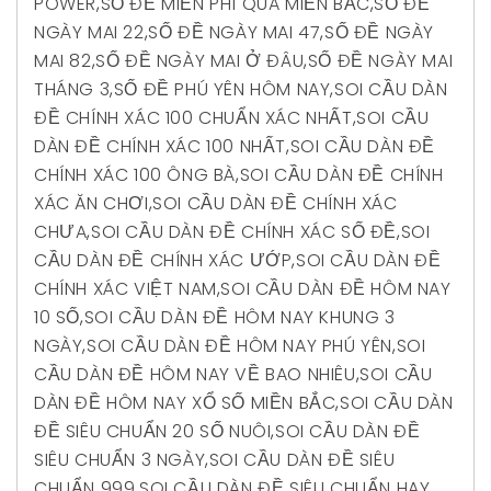
POWER
,
SỐ ĐỀ MIỄN PHÍ QUA MIỀN BẮC
,
SỐ ĐỀ
NGÀY MAI 22
,
SỐ ĐỀ NGÀY MAI 47
,
SỐ ĐỀ NGÀY
MAI 82
,
SỐ ĐỀ NGÀY MAI Ở ĐÂU
,
SỐ ĐỀ NGÀY MAI
THÁNG 3
,
SỐ ĐỀ PHÚ YÊN HÔM NAY
,
SOI CẦU DÀN
ĐỀ CHÍNH XÁC 100 CHUẨN XÁC NHẤT
,
SOI CẦU
DÀN ĐỀ CHÍNH XÁC 100 NHẤT
,
SOI CẦU DÀN ĐỀ
CHÍNH XÁC 100 ÔNG BÀ
,
SOI CẦU DÀN ĐỀ CHÍNH
XÁC ĂN CHƠI
,
SOI CẦU DÀN ĐỀ CHÍNH XÁC
CHƯA
,
SOI CẦU DÀN ĐỀ CHÍNH XÁC SỐ ĐỀ
,
SOI
CẦU DÀN ĐỀ CHÍNH XÁC ƯỚP
,
SOI CẦU DÀN ĐỀ
CHÍNH XÁC VIỆT NAM
,
SOI CẦU DÀN ĐỀ HÔM NAY
10 SỐ
,
SOI CẦU DÀN ĐỀ HÔM NAY KHUNG 3
NGÀY
,
SOI CẦU DÀN ĐỀ HÔM NAY PHÚ YÊN
,
SOI
CẦU DÀN ĐỀ HÔM NAY VỀ BAO NHIÊU
,
SOI CẦU
DÀN ĐỀ HÔM NAY XỔ SỐ MIỀN BẮC
,
SOI CẦU DÀN
ĐỀ SIÊU CHUẨN 20 SỐ NUÔI
,
SOI CẦU DÀN ĐỀ
SIÊU CHUẨN 3 NGÀY
,
SOI CẦU DÀN ĐỀ SIÊU
CHUẨN 999
,
SOI CẦU DÀN ĐỀ SIÊU CHUẨN HAY