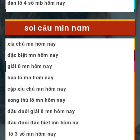
dàn lô 4 số mb hôm nay
soi cầu min nam
xỉu chủ mn hôm nay
đặc biệt mn hôm nay
giải 8 mn hôm nay
bao lô mn hôm nay
cặp xỉu chủ mn hôm nay
song thủ lô mn hôm nay
đầu đuôi giải 8 mn hôm nay
đầu đuôi đặc biệt mn hôm na
lô 3 số mn hôm nay