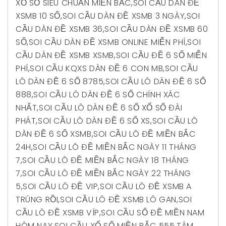
XỔ SỐ SIÊU CHUẨN MIỀN BẮC
,
SOI CẦU DÀN ĐỀ
XSMB 10 SỐ
,
SOI CẦU DÀN ĐỀ XSMB 3 NGÀY
,
SOI
CẦU DÀN ĐỀ XSMB 36
,
SOI CẦU DÀN ĐỀ XSMB 60
SỐ
,
SOI CẦU DÀN ĐỀ XSMB ONLINE MIỄN PHÍ
,
SOI
CẦU DÀN ĐỀ XSMB XSMB
,
SOI CẦU ĐỀ 6 SỐ MIỄN
PHÍ
,
SOI CẦU KQXS DÀN ĐỀ 6 CON MB
,
SOI CẦU
LÔ DÀN ĐỀ 6 SỐ 8785
,
SOI CẦU LÔ DÀN ĐỀ 6 SỐ
888
,
SOI CẦU LÔ DÀN ĐỀ 6 SỐ CHÍNH XÁC
NHẤT
,
SOI CẦU LÔ DÀN ĐỀ 6 SỐ XỔ SỐ ĐÀI
PHÁT
,
SOI CẦU LÔ DÀN ĐỀ 6 SỐ XS
,
SOI CẦU LÔ
DÀN ĐỀ 6 SỐ XSMB
,
SOI CẦU LÔ ĐỀ MIỀN BẮC
24H
,
SOI CẦU LÔ ĐỀ MIỀN BẮC NGÀY 11 THÁNG
7
,
SOI CẦU LÔ ĐỀ MIỀN BẮC NGÀY 18 THÁNG
7
,
SOI CẦU LÔ ĐỀ MIỀN BẮC NGÀY 22 THÁNG
5
,
SOI CẦU LÔ ĐỀ VIP
,
SOI CẦU LÔ ĐỀ XSMB A
TRÚNG RỒI
,
SOI CẦU LÔ ĐỀ XSMB LÔ GAN
,
SOI
CẦU LÔ ĐỀ XSMB VÍP
,
SOI CẦU SỐ ĐỀ MIỀN NAM
HÔM NAY
,
SOI CẦU XỔ SỐ MIỀN BẮC 555
,
TÂM