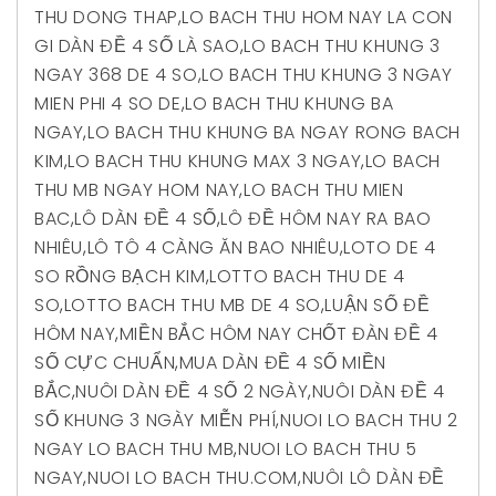
THU DONG THAP
,
LO BACH THU HOM NAY LA CON
GI DÀN ĐỀ 4 SỐ LÀ SAO
,
LO BACH THU KHUNG 3
NGAY 368 DE 4 SO
,
LO BACH THU KHUNG 3 NGAY
MIEN PHI 4 SO DE
,
LO BACH THU KHUNG BA
NGAY
,
LO BACH THU KHUNG BA NGAY RONG BACH
KIM
,
LO BACH THU KHUNG MAX 3 NGAY
,
LO BACH
THU MB NGAY HOM NAY
,
LO BACH THU MIEN
BAC
,
LÔ DÀN ĐỀ 4 SỐ
,
LÔ ĐỀ HÔM NAY RA BAO
NHIÊU
,
LÔ TÔ 4 CÀNG ĂN BAO NHIÊU
,
LOTO DE 4
SO RỒNG BẠCH KIM
,
LOTTO BACH THU DE 4
SO
,
LOTTO BACH THU MB DE 4 SO
,
LUẬN SỐ ĐỀ
HÔM NAY
,
MIỀN BẮC HÔM NAY CHỐT ĐÀN ĐỀ 4
SỐ CỰC CHUẨN
,
MUA DÀN ĐỀ 4 SỐ MIỀN
BẮC
,
NUÔI DÀN ĐỀ 4 SỐ 2 NGÀY
,
NUÔI DÀN ĐỀ 4
SỐ KHUNG 3 NGÀY MIỄN PHÍ
,
NUOI LO BACH THU 2
NGAY LO BACH THU MB
,
NUOI LO BACH THU 5
NGAY
,
NUOI LO BACH THU.COM
,
NUÔI LÔ DÀN ĐỀ