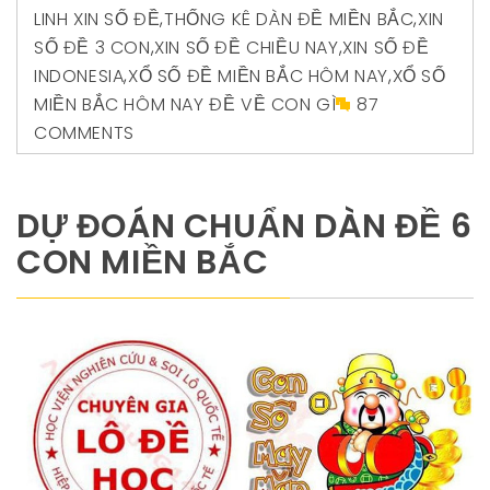
LINH XIN SỐ ĐỀ
,
THỐNG KÊ DÀN ĐỀ MIỀN BẮC
,
XIN
SỐ ĐỀ 3 CON
,
XIN SỐ ĐỀ CHIỀU NAY
,
XIN SỐ ĐỀ
INDONESIA
,
XỔ SỐ ĐỀ MIỀN BẮC HÔM NAY
,
XỔ SỐ
MIỀN BẮC HÔM NAY ĐỀ VỀ CON GÌ
87
COMMENTS
DỰ ĐOÁN CHUẨN DÀN ĐỀ 6
CON MIỀN BẮC