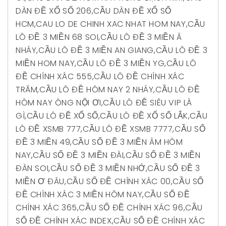
DÀN ĐỀ XỔ SỐ 206
,
CẦU DÀN ĐỀ XỔ SỐ
HCM
,
CAU LO DE CHINH XAC NHAT HOM NAY
,
CẦU
LÔ ĐỀ 3 MIỀN 68 SOI
,
CẦU LÔ ĐỀ 3 MIỀN Â
NHÁY
,
CẦU LÔ ĐỀ 3 MIỀN AN GIANG
,
CẦU LÔ ĐỀ 3
MIỀN HOM NAY
,
CẦU LÔ ĐỀ 3 MIỀN YG
,
CẦU LÔ
ĐỀ CHÍNH XÁC 555
,
CẦU LÔ ĐỀ CHÍNH XÁC
TRĂM
,
CẦU LÔ ĐỀ HÔM NAY 2 NHÁY
,
CẦU LÔ ĐỀ
HÔM NAY ÔNG NỘI ƠI
,
CẦU LÔ ĐỀ SIÊU VIP LÀ
GÌ
,
CẦU LÔ ĐỀ XỔ SỐ
,
CẦU LÔ ĐỀ XỔ SỐ LẮK
,
CẦU
LÔ ĐỀ XSMB 777
,
CẦU LÔ ĐỀ XSMB 7777
,
CẦU SỐ
ĐỀ 3 MIỀN 49
,
CẦU SỐ ĐỀ 3 MIỀN ÂM HÔM
NAY
,
CẦU SỐ ĐỀ 3 MIỀN ĐÀI
,
CẦU SỐ ĐỀ 3 MIỀN
ĐÀN SOI
,
CẦU SỐ ĐỀ 3 MIỀN NHỚ
,
CẦU SỐ ĐỀ 3
MIỀN Ơ ĐÂU
,
CẦU SỐ ĐỀ CHÍNH XÁC 00
,
CẦU SỐ
ĐỀ CHÍNH XÁC 3 MIỀN HÔM NAY
,
CẦU SỐ ĐỀ
CHÍNH XÁC 365
,
CẦU SỐ ĐỀ CHÍNH XÁC 96
,
CẦU
SỐ ĐỀ CHÍNH XÁC INDEX
,
CẦU SỐ ĐỀ CHÍNH XÁC