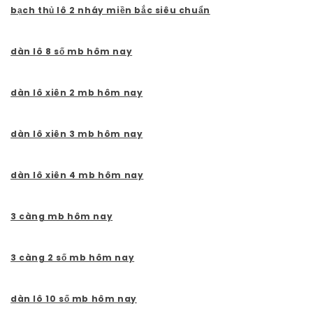
bạch thủ lô 2 nháy miền bắc siêu chuẩn
dàn lô 8 số mb hôm nay
dàn lô xiên 2 mb hôm nay
dàn lô xiên 3 mb hôm nay
dàn lô xiên 4 mb hôm nay
3 càng mb hôm nay
3 càng 2 số mb hôm nay
dàn lô 10 số mb hôm nay