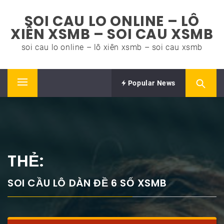
Skip
SOI CAU LO ONLINE – LÔ
to
XIÊN XSMB – SOI CAU XSMB
content
soi cau lo online – lô xiên xsmb – soi cau xsmb
Popular News
Primary
Menu
THẺ:
SOI CẦU LÔ DÀN ĐỀ 6 SỐ XSMB