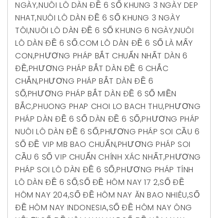
NGÀY
,
NUÔI LÔ DÀN ĐỀ 6 SỐ KHUNG 3 NGÀY DEP
NHAT
,
NUÔI LÔ DÀN ĐỀ 6 SỐ KHUNG 3 NGÀY
TÔI
,
NUÔI LÔ DÀN ĐỀ 6 SỐ KHUNG 6 NGÀY
,
NUÔI
LÔ DÀN ĐỀ 6 SỐ.COM LÔ DÀN ĐỀ 6 SỐ LÀ MẤY
CON
,
PHƯƠNG PHÁP BẮT CHUẨN NHẤT DÀN 6
ĐỀ
,
PHƯƠNG PHÁP BẮT DÀN ĐỀ 6 CHẮC
CHẮN
,
PHƯƠNG PHÁP BẮT DÀN ĐỀ 6
SỐ
,
PHƯƠNG PHÁP BẮT DÀN ĐỀ 6 SỐ MIỀN
BẮC
,
PHUONG PHAP CHOI LO BACH THU
,
PHƯƠNG
PHÁP DÀN ĐỀ 6 SỐ DÀN ĐỀ 6 SỐ
,
PHƯƠNG PHÁP
NUÔI LÔ DÀN ĐỀ 6 SỐ
,
PHƯƠNG PHÁP SOI CẦU 6
SỐ ĐỀ VIP MB BAO CHUẨN
,
PHƯƠNG PHÁP SOI
CẦU 6 SỐ VIP CHUẨN CHÍNH XÁC NHẤT
,
PHƯƠNG
PHÁP SOI LÔ DÀN ĐỀ 6 SỐ
,
PHƯƠNG PHÁP TÍNH
LÔ DÀN ĐỀ 6 SỐ
,
SỐ ĐỀ HÔM NAY 17 2
,
SỐ ĐỀ
HÔM NAY 204
,
SỐ ĐỀ HÔM NAY ĂN BAO NHIÊU
,
SỐ
ĐỀ HÔM NAY INDONESIA
,
SỐ ĐỀ HÔM NAY ÔNG