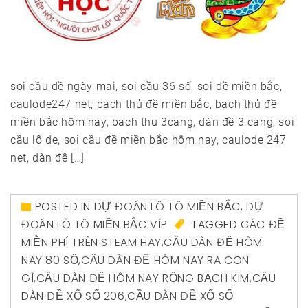
soi cầu đề ngày mai, soi cầu 36 số, soi đề miền bắc,
caulode247 net, bạch thủ đề miền bắc, bạch thủ đề
miền bắc hôm nay, bach thu 3cang, dàn đề 3 càng, soi
cầu lô de, soi cầu đề miền bắc hôm nay, caulode 247
net, dàn đề […]
POSTED IN
DỰ ĐOÁN LÔ TÔ MIỀN BẮC
,
DỰ
ĐOÁN LÔ TÔ MIỀN BẮC VÍP
TAGGED
CÁC ĐỀ
MIỄN PHÍ TRÊN STEAM HAY
,
CẦU DÀN ĐỀ HÔM
NAY 80 SỐ
,
CẦU DÀN ĐỀ HÔM NAY RA CON
GÌ
,
CẦU DÀN ĐỀ HÔM NAY RỒNG BẠCH KIM
,
CẦU
DÀN ĐỀ XỔ SỐ 206
,
CẦU DÀN ĐỀ XỔ SỐ