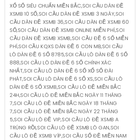
XỔ SỐ SIÊU CHUẨN MIỀN BẮC
,
SOI CẦU DÀN ĐỀ
XSMB 10 SỐ
,
SOI CẦU DÀN ĐỀ XSMB 3 NGÀY
,
SOI
CẦU DÀN ĐỀ XSMB 36
,
SOI CẦU DÀN ĐỀ XSMB 60
SỐ
,
SOI CẦU DÀN ĐỀ XSMB ONLINE MIỄN PHÍ
,
SOI
CẦU DÀN ĐỀ XSMB XSMB
,
SOI CẦU ĐỀ 6 SỐ MIỄN
PHÍ
,
SOI CẦU KQXS DÀN ĐỀ 6 CON MB
,
SOI CẦU
LÔ DÀN ĐỀ 6 SỐ 8785
,
SOI CẦU LÔ DÀN ĐỀ 6 SỐ
888
,
SOI CẦU LÔ DÀN ĐỀ 6 SỐ CHÍNH XÁC
NHẤT
,
SOI CẦU LÔ DÀN ĐỀ 6 SỐ XỔ SỐ ĐÀI
PHÁT
,
SOI CẦU LÔ DÀN ĐỀ 6 SỐ XS
,
SOI CẦU LÔ
DÀN ĐỀ 6 SỐ XSMB
,
SOI CẦU LÔ ĐỀ MIỀN BẮC
24H
,
SOI CẦU LÔ ĐỀ MIỀN BẮC NGÀY 11 THÁNG
7
,
SOI CẦU LÔ ĐỀ MIỀN BẮC NGÀY 18 THÁNG
7
,
SOI CẦU LÔ ĐỀ MIỀN BẮC NGÀY 22 THÁNG
5
,
SOI CẦU LÔ ĐỀ VIP
,
SOI CẦU LÔ ĐỀ XSMB A
TRÚNG RỒI
,
SOI CẦU LÔ ĐỀ XSMB LÔ GAN
,
SOI
CẦU LÔ ĐỀ XSMB VÍP
,
SOI CẦU SỐ ĐỀ MIỀN NAM