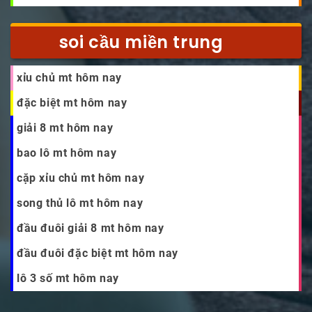
soi cầu miền trung
xỉu chủ mt hôm nay
đặc biệt mt hôm nay
giải 8 mt hôm nay
bao lô mt hôm nay
cặp xỉu chủ mt hôm nay
song thủ lô mt hôm nay
đầu đuôi giải 8 mt hôm nay
đầu đuôi đặc biệt mt hôm nay
lô 3 số mt hôm nay