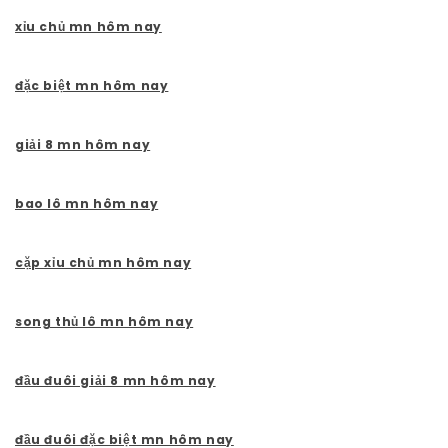
xỉu chủ mn hôm nay
đặc biệt mn hôm nay
giải 8 mn hôm nay
bao lô mn hôm nay
cặp xỉu chủ mn hôm nay
song thủ lô mn hôm nay
đầu đuôi giải 8 mn hôm nay
đầu đuôi đặc biệt mn hôm nay