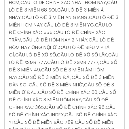
HCM
,
CAU LO DE CHINH XAC NHAT HOM NAY
,
CẦU
LÔ ĐỀ 3 MIỀN 68 SOI
,
CẦU LÔ ĐỀ 3 MIỀN Â
NHÁY
,
CẦU LÔ ĐỀ 3 MIỀN AN GIANG
,
CẦU LÔ ĐỀ 3
MIỀN HOM NAY
,
CẦU LÔ ĐỀ 3 MIỀN YG
,
CẦU LÔ
ĐỀ CHÍNH XÁC 555
,
CẦU LÔ ĐỀ CHÍNH XÁC
TRĂM
,
CẦU LÔ ĐỀ HÔM NAY 2 NHÁY
,
CẦU LÔ ĐỀ
HÔM NAY ÔNG NỘI ƠI
,
CẦU LÔ ĐỀ SIÊU VIP LÀ
GÌ
,
CẦU LÔ ĐỀ XỔ SỐ
,
CẦU LÔ ĐỀ XỔ SỐ LẮK
,
CẦU
LÔ ĐỀ XSMB 777
,
CẦU LÔ ĐỀ XSMB 7777
,
CẦU SỐ
ĐỀ 3 MIỀN 49
,
CẦU SỐ ĐỀ 3 MIỀN ÂM HÔM
NAY
,
CẦU SỐ ĐỀ 3 MIỀN ĐÀI
,
CẦU SỐ ĐỀ 3 MIỀN
ĐÀN SOI
,
CẦU SỐ ĐỀ 3 MIỀN NHỚ
,
CẦU SỐ ĐỀ 3
MIỀN Ơ ĐÂU
,
CẦU SỐ ĐỀ CHÍNH XÁC 00
,
CẦU SỐ
ĐỀ CHÍNH XÁC 3 MIỀN HÔM NAY
,
CẦU SỐ ĐỀ
CHÍNH XÁC 365
,
CẦU SỐ ĐỀ CHÍNH XÁC 96
,
CẦU
SỐ ĐỀ CHÍNH XÁC INDEX
,
CẦU SỐ ĐỀ CHÍNH XÁC
YI
,
CẦU SỐ ĐỀ MIỀN BẮC 789
,
CẦU SỐ ĐỀ MIỀN