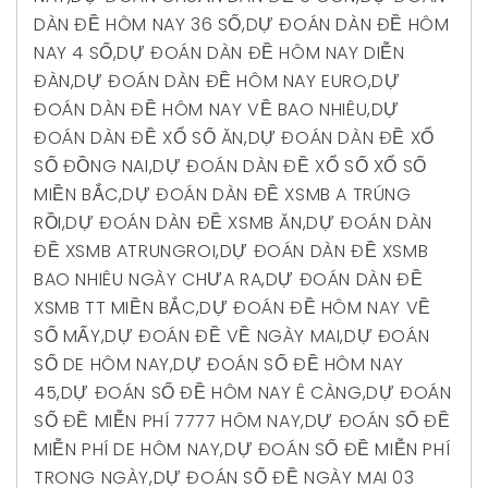
DÀN ĐỀ HÔM NAY 36 SỐ
,
DỰ ĐOÁN DÀN ĐỀ HÔM
NAY 4 SỐ
,
DỰ ĐOÁN DÀN ĐỀ HÔM NAY DIỄN
ĐÀN
,
DỰ ĐOÁN DÀN ĐỀ HÔM NAY EURO
,
DỰ
ĐOÁN DÀN ĐỀ HÔM NAY VỀ BAO NHIÊU
,
DỰ
ĐOÁN DÀN ĐỀ XỔ SỐ ĂN
,
DỰ ĐOÁN DÀN ĐỀ XỔ
SỐ ĐỒNG NAI
,
DỰ ĐOÁN DÀN ĐỀ XỔ SỐ XỔ SỐ
MIỀN BẮC
,
DỰ ĐOÁN DÀN ĐỀ XSMB A TRÚNG
RỒI
,
DỰ ĐOÁN DÀN ĐỀ XSMB ĂN
,
DỰ ĐOÁN DÀN
ĐỀ XSMB ATRUNGROI
,
DỰ ĐOÁN DÀN ĐỀ XSMB
BAO NHIÊU NGÀY CHƯA RA
,
DỰ ĐOÁN DÀN ĐỀ
XSMB TT MIỀN BẮC
,
DỰ ĐOÁN ĐỀ HÔM NAY VỀ
SỐ MẤY
,
DỰ ĐOÁN ĐỀ VỀ NGÀY MAI
,
DỰ ĐOÁN
SỐ DE HÔM NAY
,
DỰ ĐOÁN SỐ ĐỀ HÔM NAY
45
,
DỰ ĐOÁN SỐ ĐỀ HÔM NAY Ê CÀNG
,
DỰ ĐOÁN
SỐ ĐỀ MIỄN PHÍ 7777 HÔM NAY
,
DỰ ĐOÁN SỐ ĐỀ
MIỄN PHÍ DE HÔM NAY
,
DỰ ĐOÁN SỐ ĐỀ MIỄN PHÍ
TRONG NGÀY
,
DỰ ĐOÁN SỐ ĐỀ NGÀY MAI 03