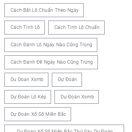
Cách Bắt Lô Chuẩn Theo Ngày
Cách Tính Lô
Cách Tính Lô Chuẩn
Cách Đánh Lô Ngày Nào Cũng Trúng
Cách Đánh Đề Ngày Nào Cũng Trúng
Du Doan Xsmb
Dự Đoán
Dự Đoán Lô Kép
Dự Đoán Xsmb
Dự Đoán Xổ Số Miền Bắc
Dự Đoán Xổ Số Miền Bắc Thứ Sáu Dự Đoán