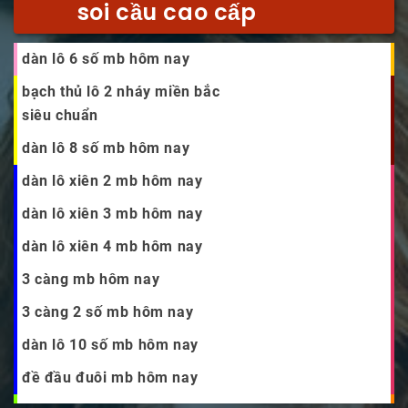
soi cầu cao cấp
dàn lô 6 số mb hôm nay
bạch thủ lô 2 nháy miền bắc
siêu chuẩn
dàn lô 8 số mb hôm nay
dàn lô xiên 2 mb hôm nay
dàn lô xiên 3 mb hôm nay
dàn lô xiên 4 mb hôm nay
3 càng mb hôm nay
3 càng 2 số mb hôm nay
dàn lô 10 số mb hôm nay
đề đầu đuôi mb hôm nay