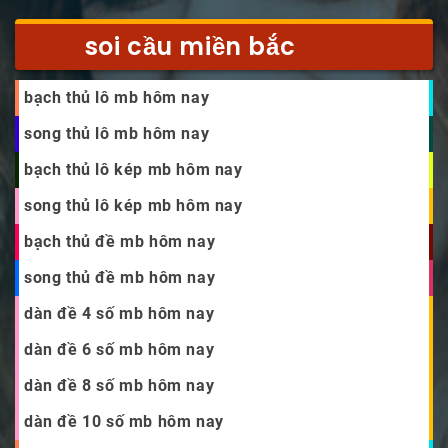
soi cầu miền bắc
bạch thủ lô mb hôm nay
song thủ lô mb hôm nay
bạch thủ lô kép mb hôm nay
song thủ lô kép mb hôm nay
bạch thủ đề mb hôm nay
song thủ đề mb hôm nay
dàn đề 4 số mb hôm nay
dàn đề 6 số mb hôm nay
dàn đề 8 số mb hôm nay
dàn đề 10 số mb hôm nay