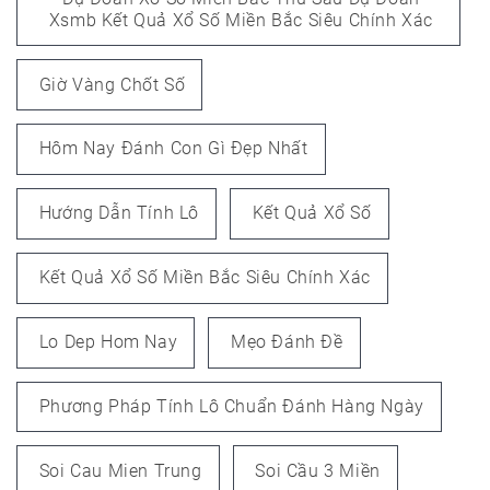
Xsmb Kết Quả Xổ Số Miền Bắc Siêu Chính Xác
Giờ Vàng Chốt Số
Hôm Nay Đánh Con Gì Đẹp Nhất
Hướng Dẫn Tính Lô
Kết Quả Xổ Số
Kết Quả Xổ Số Miền Bắc Siêu Chính Xác
Lo Dep Hom Nay
Mẹo Đánh Đề
Phương Pháp Tính Lô Chuẩn Đánh Hàng Ngày
Soi Cau Mien Trung
Soi Cầu 3 Miền