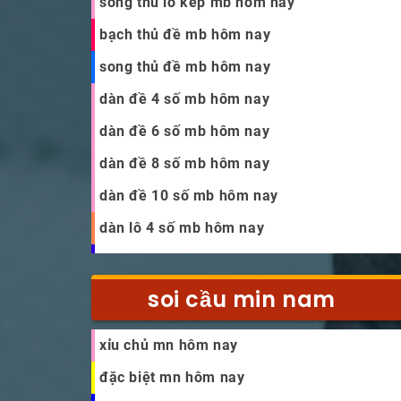
song thủ lô kép mb hôm nay
bạch thủ đề mb hôm nay
song thủ đề mb hôm nay
dàn đề 4 số mb hôm nay
dàn đề 6 số mb hôm nay
dàn đề 8 số mb hôm nay
dàn đề 10 số mb hôm nay
dàn lô 4 số mb hôm nay
soi cầu min nam
xỉu chủ mn hôm nay
đặc biệt mn hôm nay