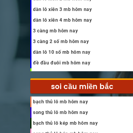
dàn lô xiên 3 mb hôm nay
dàn lô xiên 4 mb hôm nay
3 càng mb hôm nay
3 càng 2 số mb hôm nay
dàn lô 10 số mb hôm nay
đề đầu đuôi mb hôm nay
soi cầu miền bắc
bạch thủ lô mb hôm nay
song thủ lô mb hôm nay
bạch thủ lô kép mb hôm nay