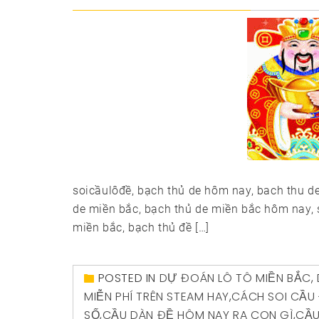
soicầulôđề, bạch thủ de hôm nay, bach thu de
de miền bắc, bạch thủ de miền bắc hôm nay, 
miền bắc, bạch thủ đề […]
POSTED IN
DỰ ĐOÁN LÔ TÔ MIỀN BẮC
,
MIỄN PHÍ TRÊN STEAM HAY
,
CÁCH SOI CẦU
SỐ
,
CẦU DÀN ĐỀ HÔM NAY RA CON GÌ
,
CẦU