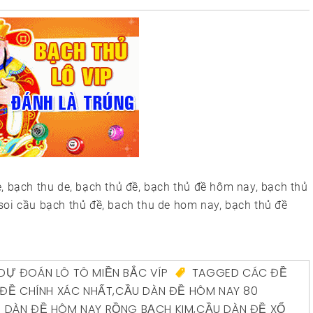
, bạch thu de, bạch thủ đề, bạch thủ đề hôm nay, bạch thủ
soi cầu bạch thủ đề, bach thu de hom nay, bạch thủ đề
DỰ ĐOÁN LÔ TÔ MIỀN BẮC VÍP
TAGGED
CÁC ĐỀ
 ĐỀ CHÍNH XÁC NHẤT
,
CẦU DÀN ĐỀ HÔM NAY 80
 DÀN ĐỀ HÔM NAY RỒNG BẠCH KIM
,
CẦU DÀN ĐỀ XỔ