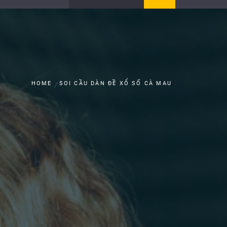
HOME
SOI CẦU DÀN ĐỀ XỔ SỐ CÀ MAU