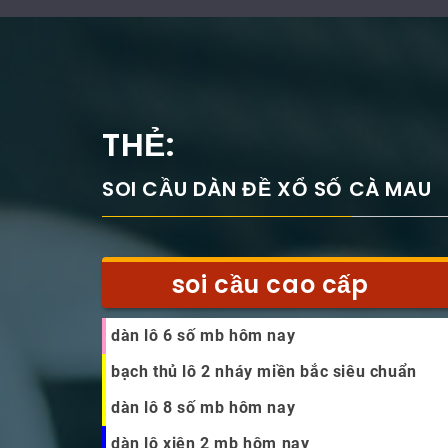
THẺ:
SOI CẦU DÀN ĐỀ XỔ SỐ CÀ MAU
soi cầu cao cấp
dàn lô 6 số mb hôm nay
bạch thủ lô 2 nháy miền bắc siêu chuẩn
dàn lô 8 số mb hôm nay
dàn lô xiên 2 mb hôm nay