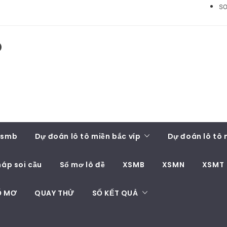
so
Ô
 xsmb
Dự đoán lô tô miền bắc víp
Dự đoán lô tô 
áp soi cầu
Sổ mơ lô đề
XSMB
XSMN
XSMT
Ổ MƠ
QUAY THỬ
SỐ KẾT QUẢ