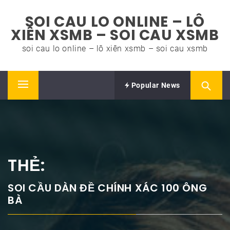
Skip
SOI CAU LO ONLINE – LÔ
to
XIÊN XSMB – SOI CAU XSMB
content
soi cau lo online – lô xiên xsmb – soi cau xsmb
Popular News
Primary
Menu
THẺ:
SOI CẦU DÀN ĐỀ CHÍNH XÁC 100 ÔNG
BÀ