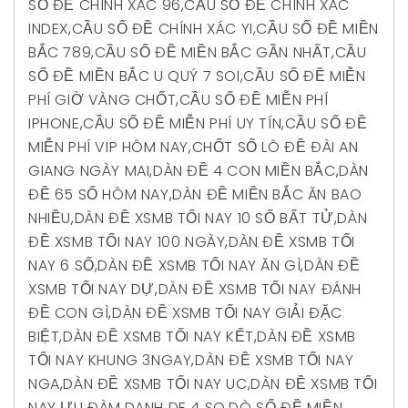
SỐ ĐỀ CHÍNH XÁC 96
,
CẦU SỐ ĐỀ CHÍNH XÁC
INDEX
,
CẦU SỐ ĐỀ CHÍNH XÁC YI
,
CẦU SỐ ĐỀ MIỀN
BẮC 789
,
CẦU SỐ ĐỀ MIỀN BẮC GẦN NHẤT
,
CẦU
SỐ ĐỀ MIỀN BẮC U QUÝ 7 SOI
,
CẦU SỐ ĐỀ MIỄN
PHÍ GIỜ VÀNG CHỐT
,
CẦU SỐ ĐỀ MIỄN PHÍ
IPHONE
,
CẦU SỐ ĐỀ MIỄN PHÍ UY TÍN
,
CẦU SỐ ĐỀ
MIỄN PHÍ VIP HÔM NAY
,
CHỐT SỐ LÔ ĐỀ ĐÀI AN
GIANG NGÀY MAI
,
DÀN ĐỀ 4 CON MIỀN BẮC
,
DÀN
ĐỀ 65 SỐ HÔM NAY
,
DÀN ĐỀ MIỀN BẮC ĂN BAO
NHIỀU
,
DÀN ĐỀ XSMB TỐI NAY 10 SỐ BẤT TỬ
,
DÀN
ĐỀ XSMB TỐI NAY 100 NGÀY
,
DÀN ĐỀ XSMB TỐI
NAY 6 SỐ
,
DÀN ĐỀ XSMB TỐI NAY ĂN GÌ
,
DÀN ĐỀ
XSMB TỐI NAY DỰ
,
DÀN ĐỀ XSMB TỐI NAY ĐÁNH
ĐỀ CON GÌ
,
DÀN ĐỀ XSMB TỐI NAY GIẢI ĐẶC
BIỆT
,
DÀN ĐỀ XSMB TỐI NAY KẾT
,
DÀN ĐỀ XSMB
TỐI NAY KHUNG 3NGAY
,
DÀN ĐỀ XSMB TỐI NAY
NGA
,
DÀN ĐỀ XSMB TỐI NAY UC
,
DÀN ĐỀ XSMB TỐI
NAY ƯU ĐÀM
,
DANH DE 4 SO
,
DÒ SỐ ĐỀ MIỀN