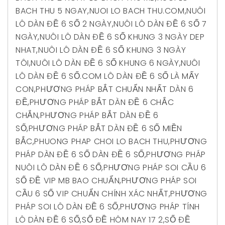
BACH THU 5 NGAY
,
NUOI LO BACH THU.COM
,
NUÔI
LÔ DÀN ĐỀ 6 SỐ 2 NGÀY
,
NUÔI LÔ DÀN ĐỀ 6 SỐ 7
NGÀY
,
NUÔI LÔ DÀN ĐỀ 6 SỐ KHUNG 3 NGÀY DEP
NHAT
,
NUÔI LÔ DÀN ĐỀ 6 SỐ KHUNG 3 NGÀY
TÔI
,
NUÔI LÔ DÀN ĐỀ 6 SỐ KHUNG 6 NGÀY
,
NUÔI
LÔ DÀN ĐỀ 6 SỐ.COM LÔ DÀN ĐỀ 6 SỐ LÀ MẤY
CON
,
PHƯƠNG PHÁP BẮT CHUẨN NHẤT DÀN 6
ĐỀ
,
PHƯƠNG PHÁP BẮT DÀN ĐỀ 6 CHẮC
CHẮN
,
PHƯƠNG PHÁP BẮT DÀN ĐỀ 6
SỐ
,
PHƯƠNG PHÁP BẮT DÀN ĐỀ 6 SỐ MIỀN
BẮC
,
PHUONG PHAP CHOI LO BACH THU
,
PHƯƠNG
PHÁP DÀN ĐỀ 6 SỐ DÀN ĐỀ 6 SỐ
,
PHƯƠNG PHÁP
NUÔI LÔ DÀN ĐỀ 6 SỐ
,
PHƯƠNG PHÁP SOI CẦU 6
SỐ ĐỀ VIP MB BAO CHUẨN
,
PHƯƠNG PHÁP SOI
CẦU 6 SỐ VIP CHUẨN CHÍNH XÁC NHẤT
,
PHƯƠNG
PHÁP SOI LÔ DÀN ĐỀ 6 SỐ
,
PHƯƠNG PHÁP TÍNH
LÔ DÀN ĐỀ 6 SỐ
,
SỐ ĐỀ HÔM NAY 17 2
,
SỐ ĐỀ