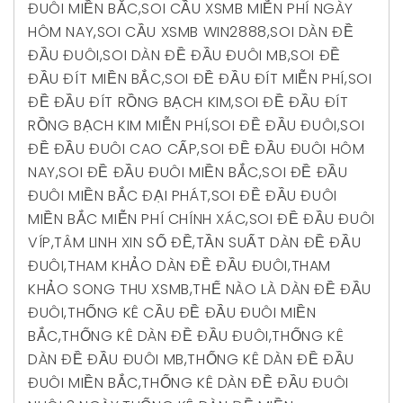
ĐUÔI MIỀN BẮC
,
SOI CẦU XSMB MIỄN PHÍ NGÀY
HÔM NAY
,
SOI CẦU XSMB WIN2888
,
SOI DÀN ĐỀ
ĐẦU ĐUÔI
,
SOI DÀN ĐỀ ĐẦU ĐUÔI MB
,
SOI ĐỀ
ĐẦU ĐÍT MIỀN BẮC
,
SOI ĐỀ ĐẦU ĐÍT MIỄN PHÍ
,
SOI
ĐỀ ĐẦU ĐÍT RỒNG BẠCH KIM
,
SOI ĐỀ ĐẦU ĐÍT
RỒNG BẠCH KIM MIỄN PHÍ
,
SOI ĐỀ ĐẦU ĐUÔI
,
SOI
ĐỀ ĐẦU ĐUÔI CAO CẤP
,
SOI ĐỀ ĐẦU ĐUÔI HÔM
NAY
,
SOI ĐỀ ĐẦU ĐUÔI MIỀN BẮC
,
SOI ĐỀ ĐẦU
ĐUÔI MIỀN BẮC ĐẠI PHÁT
,
SOI ĐỀ ĐẦU ĐUÔI
MIỀN BẮC MIỄN PHÍ CHÍNH XÁC
,
SOI ĐỀ ĐẦU ĐUÔI
VÍP
,
TÂM LINH XIN SỐ ĐỀ
,
TẦN SUẤT DÀN ĐỀ ĐẦU
ĐUÔI
,
THAM KHẢO DÀN ĐỀ ĐẦU ĐUÔI
,
THAM
KHẢO SONG THU XSMB
,
THẾ NÀO LÀ DÀN ĐỀ ĐẦU
ĐUÔI
,
THỐNG KÊ CẦU ĐỀ ĐẦU ĐUÔI MIỀN
BẮC
,
THỐNG KÊ DÀN ĐỀ ĐẦU ĐUÔI
,
THỐNG KÊ
DÀN ĐỀ ĐẦU ĐUÔI MB
,
THỐNG KÊ DÀN ĐỀ ĐẦU
ĐUÔI MIỀN BẮC
,
THỐNG KÊ DÀN ĐỀ ĐẦU ĐUÔI