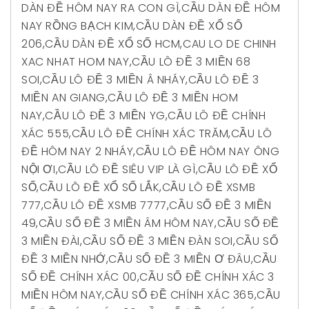
DÀN ĐỀ HÔM NAY RA CON GÌ
,
CẦU DÀN ĐỀ HÔM
NAY RỒNG BẠCH KIM
,
CẦU DÀN ĐỀ XỔ SỐ
206
,
CẦU DÀN ĐỀ XỔ SỐ HCM
,
CAU LO DE CHINH
XAC NHAT HOM NAY
,
CẦU LÔ ĐỀ 3 MIỀN 68
SOI
,
CẦU LÔ ĐỀ 3 MIỀN Â NHÁY
,
CẦU LÔ ĐỀ 3
MIỀN AN GIANG
,
CẦU LÔ ĐỀ 3 MIỀN HOM
NAY
,
CẦU LÔ ĐỀ 3 MIỀN YG
,
CẦU LÔ ĐỀ CHÍNH
XÁC 555
,
CẦU LÔ ĐỀ CHÍNH XÁC TRĂM
,
CẦU LÔ
ĐỀ HÔM NAY 2 NHÁY
,
CẦU LÔ ĐỀ HÔM NAY ÔNG
NỘI ƠI
,
CẦU LÔ ĐỀ SIÊU VIP LÀ GÌ
,
CẦU LÔ ĐỀ XỔ
SỐ
,
CẦU LÔ ĐỀ XỔ SỐ LẮK
,
CẦU LÔ ĐỀ XSMB
777
,
CẦU LÔ ĐỀ XSMB 7777
,
CẦU SỐ ĐỀ 3 MIỀN
49
,
CẦU SỐ ĐỀ 3 MIỀN ÂM HÔM NAY
,
CẦU SỐ ĐỀ
3 MIỀN ĐÀI
,
CẦU SỐ ĐỀ 3 MIỀN ĐÀN SOI
,
CẦU SỐ
ĐỀ 3 MIỀN NHỚ
,
CẦU SỐ ĐỀ 3 MIỀN Ơ ĐÂU
,
CẦU
SỐ ĐỀ CHÍNH XÁC 00
,
CẦU SỐ ĐỀ CHÍNH XÁC 3
MIỀN HÔM NAY
,
CẦU SỐ ĐỀ CHÍNH XÁC 365
,
CẦU