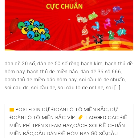
dàn đề 30 số, dàn de 50 số rồng bạch kim, bạch thủ đề
hôm nay, bạch thủ de miền bắc, dàn đề 36 số 666,
bạch thủ de miền bắc hôm nay, soi cầu lô de chuẩn,
soi cau de, soi cầu de, soi cầu lô de online, soi […]
POSTED IN
DỰ ĐOÁN LÔ TÔ MIỀN BẮC
,
DỰ
ĐOÁN LÔ TÔ MIỀN BẮC VÍP
TAGGED
CÁC ĐỀ
MIỄN PHÍ TRÊN STEAM HAY
,
CÁCH SOI ĐỀ CHUẨN
MIỀN BẮC
,
CẦU DÀN ĐỀ HÔM NAY 80 SỐ
,
CẦU