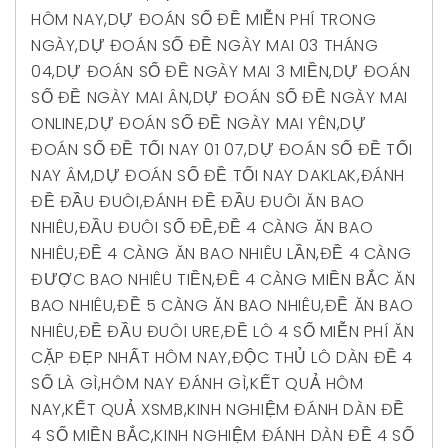
HÔM NAY
,
DỰ ĐOÁN SỐ ĐỀ MIỄN PHÍ TRONG
NGÀY
,
DỰ ĐOÁN SỐ ĐỀ NGÀY MAI 03 THÁNG
04
,
DỰ ĐOÁN SỐ ĐỀ NGÀY MAI 3 MIỀN
,
DỰ ĐOÁN
SỐ ĐỀ NGÀY MAI ÂN
,
DỰ ĐOÁN SỐ ĐỀ NGÀY MAI
ONLINE
,
DỰ ĐOÁN SỐ ĐỀ NGÀY MAI YÊN
,
DỰ
ĐOÁN SỐ ĐỀ TỐI NAY 01 07
,
DỰ ĐOÁN SỐ ĐỀ TỐI
NAY ÂM
,
DỰ ĐOÁN SỐ ĐỀ TỐI NAY DAKLAK
,
ĐÁNH
ĐỀ ĐẦU ĐUÔI
,
ĐÁNH ĐỀ ĐẦU ĐUÔI ĂN BAO
NHIÊU
,
ĐẦU ĐUÔI SỐ ĐỀ
,
ĐỀ 4 CÀNG ĂN BAO
NHIÊU
,
ĐỀ 4 CÀNG ĂN BAO NHIÊU LẦN
,
ĐỀ 4 CÀNG
ĐƯỢC BAO NHIÊU TIỀN
,
ĐỀ 4 CÀNG MIỀN BẮC ĂN
BAO NHIÊU
,
ĐỀ 5 CÀNG ĂN BAO NHIÊU
,
ĐỀ ĂN BAO
NHIÊU
,
ĐỀ ĐẦU ĐUÔI URE
,
ĐỀ LÔ 4 SỐ MIỄN PHÍ ĂN
CẶP ĐẸP NHẤT HÔM NAY
,
ĐỘC THỦ LÔ DÀN ĐỀ 4
SỐ LÀ GÌ
,
HÔM NAY ĐÁNH GÌ
,
KẾT QUẢ HÔM
NAY
,
KẾT QUẢ XSMB
,
KINH NGHIỆM ĐÁNH DÀN ĐỀ
4 SỐ MIỀN BẮC
,
KINH NGHIỆM ĐÁNH DÀN ĐỀ 4 SỐ