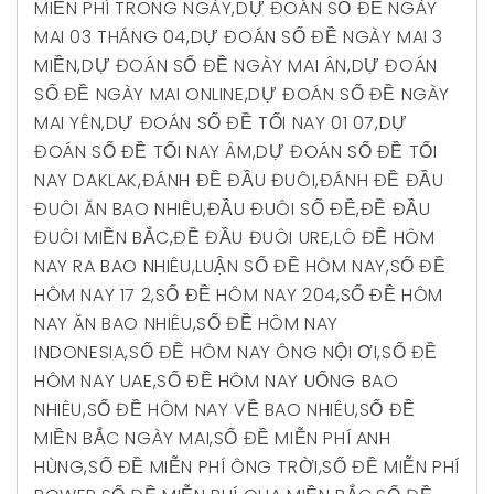
MIỄN PHÍ TRONG NGÀY
,
DỰ ĐOÁN SỐ ĐỀ NGÀY
MAI 03 THÁNG 04
,
DỰ ĐOÁN SỐ ĐỀ NGÀY MAI 3
MIỀN
,
DỰ ĐOÁN SỐ ĐỀ NGÀY MAI ÂN
,
DỰ ĐOÁN
SỐ ĐỀ NGÀY MAI ONLINE
,
DỰ ĐOÁN SỐ ĐỀ NGÀY
MAI YÊN
,
DỰ ĐOÁN SỐ ĐỀ TỐI NAY 01 07
,
DỰ
ĐOÁN SỐ ĐỀ TỐI NAY ÂM
,
DỰ ĐOÁN SỐ ĐỀ TỐI
NAY DAKLAK
,
ĐÁNH ĐỀ ĐẦU ĐUÔI
,
ĐÁNH ĐỀ ĐẦU
ĐUÔI ĂN BAO NHIÊU
,
ĐẦU ĐUÔI SỐ ĐỀ
,
ĐỀ ĐẦU
ĐUÔI MIỀN BẮC
,
ĐỀ ĐẦU ĐUÔI URE
,
LÔ ĐỀ HÔM
NAY RA BAO NHIÊU
,
LUẬN SỐ ĐỀ HÔM NAY
,
SỐ ĐỀ
HÔM NAY 17 2
,
SỐ ĐỀ HÔM NAY 204
,
SỐ ĐỀ HÔM
NAY ĂN BAO NHIÊU
,
SỐ ĐỀ HÔM NAY
INDONESIA
,
SỐ ĐỀ HÔM NAY ÔNG NỘI ƠI
,
SỐ ĐỀ
HÔM NAY UAE
,
SỐ ĐỀ HÔM NAY UỐNG BAO
NHIÊU
,
SỐ ĐỀ HÔM NAY VỀ BAO NHIÊU
,
SỐ ĐỀ
MIỀN BẮC NGÀY MAI
,
SỐ ĐỀ MIỄN PHÍ ANH
HÙNG
,
SỐ ĐỀ MIỄN PHÍ ÔNG TRỜI
,
SỐ ĐỀ MIỄN PHÍ