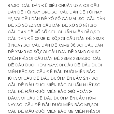
RA
,
SOI CẦU DÀN ĐỀ SIÊU CHUẨN USA
,
SOI CẦU
DÀN ĐỀ TỐI NAY ORG
,
SOI CẦU DÀN ĐỀ TỐI NAY
YE
,
SOI CẦU DÀN ĐỀ XỔ SỐ CÀ MAU
,
SOI CẦU DÀN
ĐỀ XỔ SỐ EZ
,
SOI CẦU DÀN ĐỀ XỔ SỐ NÉT
,
SOI
CẦU DÀN ĐỀ XỔ SỐ SIÊU CHUẨN MIỀN BẮC
,
SOI
CẦU DÀN ĐỀ XSMB 10 SỐ
,
SOI CẦU DÀN ĐỀ XSMB
3 NGÀY
,
SOI CẦU DÀN ĐỀ XSMB 36
,
SOI CẦU DÀN
ĐỀ XSMB 60 SỐ
,
SOI CẦU DÀN ĐỀ XSMB ONLINE
MIỄN PHÍ
,
SOI CẦU DÀN ĐỀ XSMB XSMB
,
SOI CẦU
ĐỀ ĐẦU ĐUÔI HÔM NAY
,
SOI CẦU ĐỀ ĐẦU ĐUÔI
MIỀN BẮC
,
SOI CẦU ĐỀ ĐẦU ĐUÔI MIỀN BẮC
18H
,
SOI CẦU ĐỀ ĐẦU ĐUÔI MIỀN BẮC 247
,
SOI
CẦU ĐỀ ĐẦU ĐUÔI MIỀN BẮC CHUẨN NHẤT
,
SOI
CẦU ĐỀ ĐẦU ĐUÔI MIỀN BẮC GIỜ HOÀNG
ĐẠO
,
SOI CẦU ĐỀ ĐẦU ĐUÔI MIỀN BẮC HÔM
NAY
,
SOI CẦU ĐỀ ĐẦU ĐUÔI MIỀN BẮC MB
,
SOI
CẦU ĐỀ ĐẦU ĐUÔI MIỀN BẮC MB MIỄN PHÍ
,
SOI