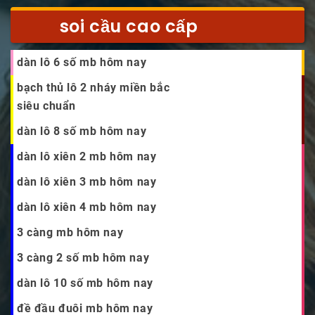
soi cầu cao cấp
dàn lô 6 số mb hôm nay
bạch thủ lô 2 nháy miền bắc
siêu chuẩn
dàn lô 8 số mb hôm nay
dàn lô xiên 2 mb hôm nay
dàn lô xiên 3 mb hôm nay
dàn lô xiên 4 mb hôm nay
3 càng mb hôm nay
3 càng 2 số mb hôm nay
dàn lô 10 số mb hôm nay
đề đầu đuôi mb hôm nay