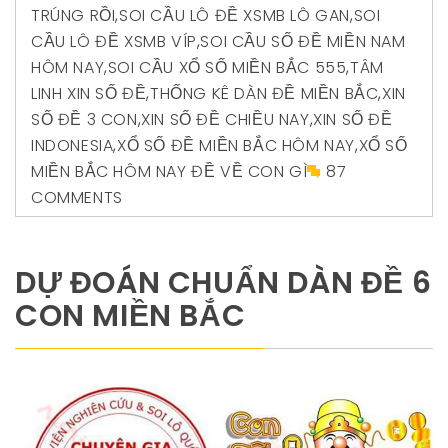
TRÚNG RỒI
,
SOI CẦU LÔ ĐỀ XSMB LÔ GAN
,
SOI
CẦU LÔ ĐỀ XSMB VÍP
,
SOI CẦU SỐ ĐỀ MIỀN NAM
HÔM NAY
,
SOI CẦU XỔ SỐ MIỀN BẮC 555
,
TÂM
LINH XIN SỐ ĐỀ
,
THỐNG KÊ DÀN ĐỀ MIỀN BẮC
,
XIN
SỐ ĐỀ 3 CON
,
XIN SỐ ĐỀ CHIỀU NAY
,
XIN SỐ ĐỀ
INDONESIA
,
XỔ SỐ ĐỀ MIỀN BẮC HÔM NAY
,
XỔ SỐ
MIỀN BẮC HÔM NAY ĐỀ VỀ CON GÌ
87
COMMENTS
DỰ ĐOÁN CHUẨN DÀN ĐỀ 6
CON MIỀN BẮC