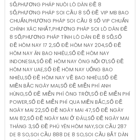
SỐ
,
PHƯƠNG PHÁP NUÔI LÔ DÀN ĐỀ 8
SỐ
,
PHƯƠNG PHÁP SOI CẦU 8 SỐ ĐỀ VIP MB BAO
CHUẨN
,
PHƯƠNG PHÁP SOI CẦU 8 SỐ VIP CHUẨN
CHÍNH XÁC NHẤT
,
PHƯƠNG PHÁP SOI LÔ DÀN ĐỀ
8 SỐ
,
PHƯƠNG PHÁP TÍNH LÔ DÀN ĐỀ 8 SỐ
,
SỐ
ĐỀ HÔM NAY 17 2
,
SỐ ĐỀ HÔM NAY 204
,
SỐ ĐỀ
HÔM NAY ĂN BAO NHIÊU
,
SỐ ĐỀ HÔM NAY
INDONESIA
,
SỐ ĐỀ HÔM NAY ÔNG NỘI ƠI
,
SỐ ĐỀ
HÔM NAY UAE
,
SỐ ĐỀ HÔM NAY UỐNG BAO
NHIÊU
,
SỐ ĐỀ HÔM NAY VỀ BAO NHIÊU
,
SỐ ĐỀ
MIỀN BẮC NGÀY MAI
,
SỐ ĐỀ MIỄN PHÍ ANH
HÙNG
,
SỐ ĐỀ MIỄN PHÍ ÔNG TRỜI
,
SỐ ĐỀ MIỄN PHÍ
POWER
,
SỐ ĐỀ MIỄN PHÍ QUA MIỀN BẮC
,
SỐ ĐỀ
NGÀY MAI 22
,
SỐ ĐỀ NGÀY MAI 47
,
SỐ ĐỀ NGÀY
MAI 82
,
SỐ ĐỀ NGÀY MAI Ở ĐÂU
,
SỐ ĐỀ NGÀY MAI
THÁNG 3
,
SỐ ĐỀ PHÚ YÊN HÔM NAY
,
SOI CẦU 287
DE 8 SO
,
SOI CẦU 888 DE 8 SO
,
SOI CẦU BẮT DÀN