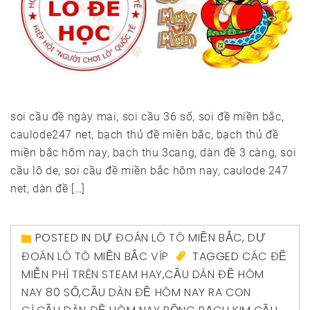
soi cầu đề ngày mai, soi cầu 36 số, soi đề miền bắc,
caulode247 net, bạch thủ đề miền bắc, bạch thủ đề
miền bắc hôm nay, bach thu 3cang, dàn đề 3 càng, soi
cầu lô de, soi cầu đề miền bắc hôm nay, caulode 247
net, dàn đề […]
POSTED IN
DỰ ĐOÁN LÔ TÔ MIỀN BẮC
,
DỰ
ĐOÁN LÔ TÔ MIỀN BẮC VÍP
TAGGED
CÁC ĐỀ
MIỄN PHÍ TRÊN STEAM HAY
,
CẦU DÀN ĐỀ HÔM
NAY 80 SỐ
,
CẦU DÀN ĐỀ HÔM NAY RA CON