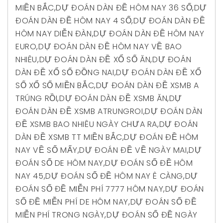
MIỀN BẮC
,
DỰ ĐOÁN DÀN ĐỀ HÔM NAY 36 SỐ
,
DỰ
ĐOÁN DÀN ĐỀ HÔM NAY 4 SỐ
,
DỰ ĐOÁN DÀN ĐỀ
HÔM NAY DIỄN ĐÀN
,
DỰ ĐOÁN DÀN ĐỀ HÔM NAY
EURO
,
DỰ ĐOÁN DÀN ĐỀ HÔM NAY VỀ BAO
NHIÊU
,
DỰ ĐOÁN DÀN ĐỀ XỔ SỐ ĂN
,
DỰ ĐOÁN
DÀN ĐỀ XỔ SỐ ĐỒNG NAI
,
DỰ ĐOÁN DÀN ĐỀ XỔ
SỐ XỔ SỐ MIỀN BẮC
,
DỰ ĐOÁN DÀN ĐỀ XSMB A
TRÚNG RỒI
,
DỰ ĐOÁN DÀN ĐỀ XSMB ĂN
,
DỰ
ĐOÁN DÀN ĐỀ XSMB ATRUNGROI
,
DỰ ĐOÁN DÀN
ĐỀ XSMB BAO NHIÊU NGÀY CHƯA RA
,
DỰ ĐOÁN
DÀN ĐỀ XSMB TT MIỀN BẮC
,
DỰ ĐOÁN ĐỀ HÔM
NAY VỀ SỐ MẤY
,
DỰ ĐOÁN ĐỀ VỀ NGÀY MAI
,
DỰ
ĐOÁN SỐ DE HÔM NAY
,
DỰ ĐOÁN SỐ ĐỀ HÔM
NAY 45
,
DỰ ĐOÁN SỐ ĐỀ HÔM NAY Ê CÀNG
,
DỰ
ĐOÁN SỐ ĐỀ MIỄN PHÍ 7777 HÔM NAY
,
DỰ ĐOÁN
SỐ ĐỀ MIỄN PHÍ DE HÔM NAY
,
DỰ ĐOÁN SỐ ĐỀ
MIỄN PHÍ TRONG NGÀY
,
DỰ ĐOÁN SỐ ĐỀ NGÀY