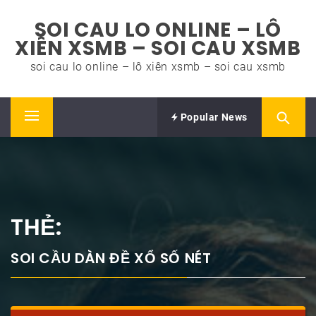
Skip
SOI CAU LO ONLINE – LÔ
to
XIÊN XSMB – SOI CAU XSMB
content
soi cau lo online – lô xiên xsmb – soi cau xsmb
Popular News
Primary
Menu
THẺ:
SOI CẦU DÀN ĐỀ XỔ SỐ NÉT