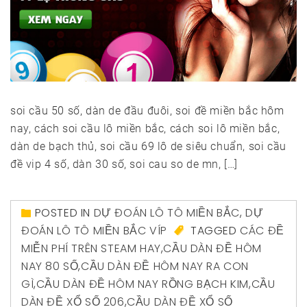
soi cầu 50 số, dàn de đầu đuôi, soi đề miền bắc hôm
nay, cách soi cầu lô miền bắc, cách soi lô miền bắc,
dàn de bạch thủ, soi cầu 69 lô de siêu chuẩn, soi cầu
đề vip 4 số, dàn 30 số, soi cau so de mn, […]
POSTED IN
DỰ ĐOÁN LÔ TÔ MIỀN BẮC
,
DỰ
ĐOÁN LÔ TÔ MIỀN BẮC VÍP
TAGGED
CÁC ĐỀ
MIỄN PHÍ TRÊN STEAM HAY
,
CẦU DÀN ĐỀ HÔM
NAY 80 SỐ
,
CẦU DÀN ĐỀ HÔM NAY RA CON
GÌ
,
CẦU DÀN ĐỀ HÔM NAY RỒNG BẠCH KIM
,
CẦU
DÀN ĐỀ XỔ SỐ 206
,
CẦU DÀN ĐỀ XỔ SỐ