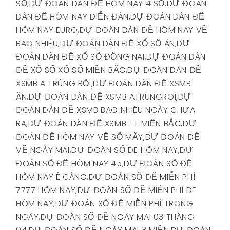
SỐ
,
DỰ ĐOÁN DÀN ĐỀ HÔM NAY 4 SỐ
,
DỰ ĐOÁN
DÀN ĐỀ HÔM NAY DIỄN ĐÀN
,
DỰ ĐOÁN DÀN ĐỀ
HÔM NAY EURO
,
DỰ ĐOÁN DÀN ĐỀ HÔM NAY VỀ
BAO NHIÊU
,
DỰ ĐOÁN DÀN ĐỀ XỔ SỐ ĂN
,
DỰ
ĐOÁN DÀN ĐỀ XỔ SỐ ĐỒNG NAI
,
DỰ ĐOÁN DÀN
ĐỀ XỔ SỐ XỔ SỐ MIỀN BẮC
,
DỰ ĐOÁN DÀN ĐỀ
XSMB A TRÚNG RỒI
,
DỰ ĐOÁN DÀN ĐỀ XSMB
ĂN
,
DỰ ĐOÁN DÀN ĐỀ XSMB ATRUNGROI
,
DỰ
ĐOÁN DÀN ĐỀ XSMB BAO NHIÊU NGÀY CHƯA
RA
,
DỰ ĐOÁN DÀN ĐỀ XSMB TT MIỀN BẮC
,
DỰ
ĐOÁN ĐỀ HÔM NAY VỀ SỐ MẤY
,
DỰ ĐOÁN ĐỀ
VỀ NGÀY MAI
,
DỰ ĐOÁN SỐ DE HÔM NAY
,
DỰ
ĐOÁN SỐ ĐỀ HÔM NAY 45
,
DỰ ĐOÁN SỐ ĐỀ
HÔM NAY Ê CÀNG
,
DỰ ĐOÁN SỐ ĐỀ MIỄN PHÍ
7777 HÔM NAY
,
DỰ ĐOÁN SỐ ĐỀ MIỄN PHÍ DE
HÔM NAY
,
DỰ ĐOÁN SỐ ĐỀ MIỄN PHÍ TRONG
NGÀY
,
DỰ ĐOÁN SỐ ĐỀ NGÀY MAI 03 THÁNG