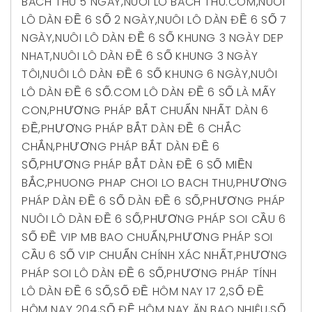
BACH THU 5 NGAY
,
NUOI LO BACH THU.COM
,
NUÔI
LÔ DÀN ĐỀ 6 SỐ 2 NGÀY
,
NUÔI LÔ DÀN ĐỀ 6 SỐ 7
NGÀY
,
NUÔI LÔ DÀN ĐỀ 6 SỐ KHUNG 3 NGÀY DEP
NHAT
,
NUÔI LÔ DÀN ĐỀ 6 SỐ KHUNG 3 NGÀY
TÔI
,
NUÔI LÔ DÀN ĐỀ 6 SỐ KHUNG 6 NGÀY
,
NUÔI
LÔ DÀN ĐỀ 6 SỐ.COM LÔ DÀN ĐỀ 6 SỐ LÀ MẤY
CON
,
PHƯƠNG PHÁP BẮT CHUẨN NHẤT DÀN 6
ĐỀ
,
PHƯƠNG PHÁP BẮT DÀN ĐỀ 6 CHẮC
CHẮN
,
PHƯƠNG PHÁP BẮT DÀN ĐỀ 6
SỐ
,
PHƯƠNG PHÁP BẮT DÀN ĐỀ 6 SỐ MIỀN
BẮC
,
PHUONG PHAP CHOI LO BACH THU
,
PHƯƠNG
PHÁP DÀN ĐỀ 6 SỐ DÀN ĐỀ 6 SỐ
,
PHƯƠNG PHÁP
NUÔI LÔ DÀN ĐỀ 6 SỐ
,
PHƯƠNG PHÁP SOI CẦU 6
SỐ ĐỀ VIP MB BAO CHUẨN
,
PHƯƠNG PHÁP SOI
CẦU 6 SỐ VIP CHUẨN CHÍNH XÁC NHẤT
,
PHƯƠNG
PHÁP SOI LÔ DÀN ĐỀ 6 SỐ
,
PHƯƠNG PHÁP TÍNH
LÔ DÀN ĐỀ 6 SỐ
,
SỐ ĐỀ HÔM NAY 17 2
,
SỐ ĐỀ
HÔM NAY 204
,
SỐ ĐỀ HÔM NAY ĂN BAO NHIÊU
,
SỐ