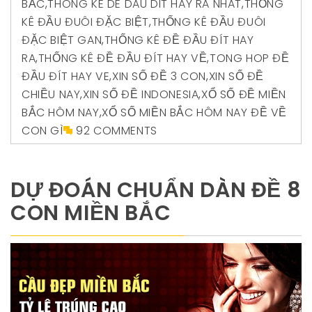
BẮC
,
THONG KE DE DAU DIT HAY RA NHAT
,
THỐNG
KÊ ĐẦU ĐUÔI ĐẶC BIỆT
,
THỐNG KÊ ĐẦU ĐUÔI
ĐẶC BIỆT GAN
,
THỐNG KÊ ĐỀ ĐẦU ĐÍT HAY
RA
,
THỐNG KÊ ĐỀ ĐẦU ĐÍT HAY VỀ
,
TONG HOP ĐỀ
ĐẦU ĐÍT HAY VE
,
XIN SỐ ĐỀ 3 CON
,
XIN SỐ ĐỀ
CHIỀU NAY
,
XIN SỐ ĐỀ INDONESIA
,
XỔ SỐ ĐỀ MIỀN
BẮC HÔM NAY
,
XỔ SỐ MIỀN BẮC HÔM NAY ĐỀ VỀ
CON GÌ
92 COMMENTS
DỰ ĐOÁN CHUẨN DÀN ĐỀ 8
CON MIỀN BẮC