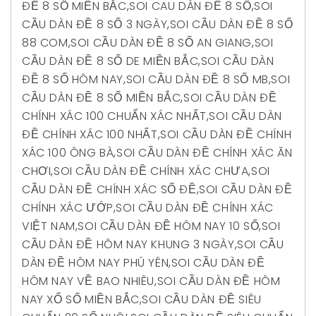
ĐỀ 8 SỐ MIỀN BẮC
,
SOI CAU DÀN ĐỀ 8 SỐ
,
SOI
CẦU DÀN ĐỀ 8 SỐ 3 NGÀY
,
SOI CẦU DÀN ĐỀ 8 SỐ
88 COM
,
SOI CẦU DÀN ĐỀ 8 SỐ AN GIANG
,
SOI
CẦU DÀN ĐỀ 8 SỐ DE MIỀN BẮC
,
SOI CẦU DÀN
ĐỀ 8 SỐ HÔM NAY
,
SOI CẦU DÀN ĐỀ 8 SỐ MB
,
SOI
CẦU DÀN ĐỀ 8 SỐ MIỀN BẮC
,
SOI CẦU DÀN ĐỀ
CHÍNH XÁC 100 CHUẨN XÁC NHẤT
,
SOI CẦU DÀN
ĐỀ CHÍNH XÁC 100 NHẤT
,
SOI CẦU DÀN ĐỀ CHÍNH
XÁC 100 ÔNG BÀ
,
SOI CẦU DÀN ĐỀ CHÍNH XÁC ĂN
CHƠI
,
SOI CẦU DÀN ĐỀ CHÍNH XÁC CHƯA
,
SOI
CẦU DÀN ĐỀ CHÍNH XÁC SỐ ĐỀ
,
SOI CẦU DÀN ĐỀ
CHÍNH XÁC ƯỚP
,
SOI CẦU DÀN ĐỀ CHÍNH XÁC
VIỆT NAM
,
SOI CẦU DÀN ĐỀ HÔM NAY 10 SỐ
,
SOI
CẦU DÀN ĐỀ HÔM NAY KHUNG 3 NGÀY
,
SOI CẦU
DÀN ĐỀ HÔM NAY PHÚ YÊN
,
SOI CẦU DÀN ĐỀ
HÔM NAY VỀ BAO NHIÊU
,
SOI CẦU DÀN ĐỀ HÔM
NAY XỔ SỐ MIỀN BẮC
,
SOI CẦU DÀN ĐỀ SIÊU