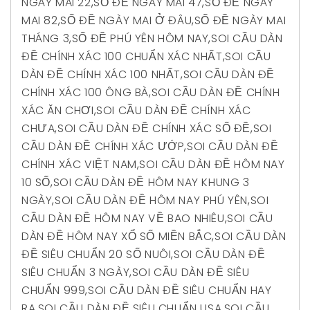
NGÀY MAI 22
,
SỐ ĐỀ NGÀY MAI 47
,
SỐ ĐỀ NGÀY
MAI 82
,
SỐ ĐỀ NGÀY MAI Ở ĐÂU
,
SỐ ĐỀ NGÀY MAI
THÁNG 3
,
SỐ ĐỀ PHÚ YÊN HÔM NAY
,
SOI CẦU DÀN
ĐỀ CHÍNH XÁC 100 CHUẨN XÁC NHẤT
,
SOI CẦU
DÀN ĐỀ CHÍNH XÁC 100 NHẤT
,
SOI CẦU DÀN ĐỀ
CHÍNH XÁC 100 ÔNG BÀ
,
SOI CẦU DÀN ĐỀ CHÍNH
XÁC ĂN CHƠI
,
SOI CẦU DÀN ĐỀ CHÍNH XÁC
CHƯA
,
SOI CẦU DÀN ĐỀ CHÍNH XÁC SỐ ĐỀ
,
SOI
CẦU DÀN ĐỀ CHÍNH XÁC ƯỚP
,
SOI CẦU DÀN ĐỀ
CHÍNH XÁC VIỆT NAM
,
SOI CẦU DÀN ĐỀ HÔM NAY
10 SỐ
,
SOI CẦU DÀN ĐỀ HÔM NAY KHUNG 3
NGÀY
,
SOI CẦU DÀN ĐỀ HÔM NAY PHÚ YÊN
,
SOI
CẦU DÀN ĐỀ HÔM NAY VỀ BAO NHIÊU
,
SOI CẦU
DÀN ĐỀ HÔM NAY XỔ SỐ MIỀN BẮC
,
SOI CẦU DÀN
ĐỀ SIÊU CHUẨN 20 SỐ NUÔI
,
SOI CẦU DÀN ĐỀ
SIÊU CHUẨN 3 NGÀY
,
SOI CẦU DÀN ĐỀ SIÊU
CHUẨN 999
,
SOI CẦU DÀN ĐỀ SIÊU CHUẨN HAY
RA
,
SOI CẦU DÀN ĐỀ SIÊU CHUẨN USA
,
SOI CẦU