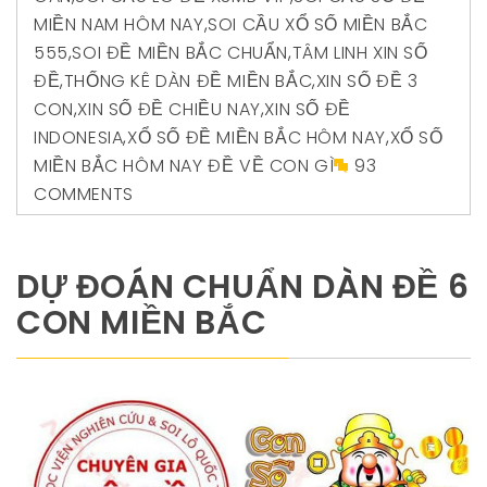
MIỀN NAM HÔM NAY
,
SOI CẦU XỔ SỐ MIỀN BẮC
555
,
SOI ĐỀ MIỀN BẮC CHUẨN
,
TÂM LINH XIN SỐ
ĐỀ
,
THỐNG KÊ DÀN ĐỀ MIỀN BẮC
,
XIN SỐ ĐỀ 3
CON
,
XIN SỐ ĐỀ CHIỀU NAY
,
XIN SỐ ĐỀ
INDONESIA
,
XỔ SỐ ĐỀ MIỀN BẮC HÔM NAY
,
XỔ SỐ
MIỀN BẮC HÔM NAY ĐỀ VỀ CON GÌ
93
COMMENTS
DỰ ĐOÁN CHUẨN DÀN ĐỀ 6
CON MIỀN BẮC