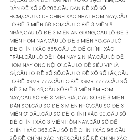
GÌ
,
CẦU DÀN ĐỀ HÔM NAY RỒNG BẠCH KIM
,
CẦU
DÀN ĐỀ XỔ SỐ 206
,
CẦU DÀN ĐỀ XỔ SỐ
HCM
,
CAU LO DE CHINH XAC NHAT HOM NAY
,
CẦU
LÔ ĐỀ 3 MIỀN 68 SOI
,
CẦU LÔ ĐỀ 3 MIỀN Â
NHÁY
,
CẦU LÔ ĐỀ 3 MIỀN AN GIANG
,
CẦU LÔ ĐỀ 3
MIỀN HOM NAY
,
CẦU LÔ ĐỀ 3 MIỀN YG
,
CẦU LÔ
ĐỀ CHÍNH XÁC 555
,
CẦU LÔ ĐỀ CHÍNH XÁC
TRĂM
,
CẦU LÔ ĐỀ HÔM NAY 2 NHÁY
,
CẦU LÔ ĐỀ
HÔM NAY ÔNG NỘI ƠI
,
CẦU LÔ ĐỀ SIÊU VIP LÀ
GÌ
,
CẦU LÔ ĐỀ XỔ SỐ
,
CẦU LÔ ĐỀ XỔ SỐ LẮK
,
CẦU
LÔ ĐỀ XSMB 777
,
CẦU LÔ ĐỀ XSMB 7777
,
CẦU SỐ
ĐỀ 3 MIỀN 49
,
CẦU SỐ ĐỀ 3 MIỀN ÂM HÔM
NAY
,
CẦU SỐ ĐỀ 3 MIỀN ĐÀI
,
CẦU SỐ ĐỀ 3 MIỀN
ĐÀN SOI
,
CẦU SỐ ĐỀ 3 MIỀN NHỚ
,
CẦU SỐ ĐỀ 3
MIỀN Ơ ĐÂU
,
CẦU SỐ ĐỀ CHÍNH XÁC 00
,
CẦU SỐ
ĐỀ CHÍNH XÁC 3 MIỀN HÔM NAY
,
CẦU SỐ ĐỀ
CHÍNH XÁC 365
,
CẦU SỐ ĐỀ CHÍNH XÁC 96
,
CẦU
SỐ ĐỀ CHÍNH XÁC INDEX
,
CẦU SỐ ĐỀ CHÍNH XÁC