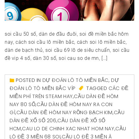
soi cầu 50 số, dàn de đầu đuôi, soi đề miền bắc hôm
nay, cách soi cầu lô miền bắc, cách soi lô miền bắc,
dàn de bạch thủ, soi cầu 69 lô de siêu chuẩn, soi cầu
đề vip 4 số, dàn 30 số, soi cau so de mn, […]
POSTED IN
DỰ ĐOÁN LÔ TÔ MIỀN BẮC
,
DỰ
ĐOÁN LÔ TÔ MIỀN BẮC VÍP
TAGGED
CÁC ĐỀ
MIỄN PHÍ TRÊN STEAM HAY
,
CẦU DÀN ĐỀ HÔM
NAY 80 SỐ
,
CẦU DÀN ĐỀ HÔM NAY RA CON
GÌ
,
CẦU DÀN ĐỀ HÔM NAY RỒNG BẠCH KIM
,
CẦU
DÀN ĐỀ XỔ SỐ 206
,
CẦU DÀN ĐỀ XỔ SỐ
HCM
,
CAU LO DE CHINH XAC NHAT HOM NAY
,
CẦU
LÔ ĐỀ 3 MIỀN 68 SOI
,
CẦU LÔ ĐỀ 3 MIỀN Â