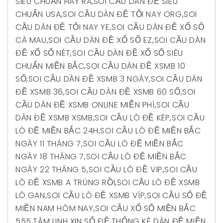
SIÊU CHUẨN HAY RA
,
SOI CẦU DÀN ĐỀ SIÊU
CHUẨN USA
,
SOI CẦU DÀN ĐỀ TỐI NAY ORG
,
SOI
CẦU DÀN ĐỀ TỐI NAY YE
,
SOI CẦU DÀN ĐỀ XỔ SỐ
CÀ MAU
,
SOI CẦU DÀN ĐỀ XỔ SỐ EZ
,
SOI CẦU DÀN
ĐỀ XỔ SỐ NÉT
,
SOI CẦU DÀN ĐỀ XỔ SỐ SIÊU
CHUẨN MIỀN BẮC
,
SOI CẦU DÀN ĐỀ XSMB 10
SỐ
,
SOI CẦU DÀN ĐỀ XSMB 3 NGÀY
,
SOI CẦU DÀN
ĐỀ XSMB 36
,
SOI CẦU DÀN ĐỀ XSMB 60 SỐ
,
SOI
CẦU DÀN ĐỀ XSMB ONLINE MIỄN PHÍ
,
SOI CẦU
DÀN ĐỀ XSMB XSMB
,
SOI CẦU LÔ ĐỀ KÉP
,
SOI CẦU
LÔ ĐỀ MIỀN BẮC 24H
,
SOI CẦU LÔ ĐỀ MIỀN BẮC
NGÀY 11 THÁNG 7
,
SOI CẦU LÔ ĐỀ MIỀN BẮC
NGÀY 18 THÁNG 7
,
SOI CẦU LÔ ĐỀ MIỀN BẮC
NGÀY 22 THÁNG 5
,
SOI CẦU LÔ ĐỀ VIP
,
SOI CẦU
LÔ ĐỀ XSMB A TRÚNG RỒI
,
SOI CẦU LÔ ĐỀ XSMB
LÔ GAN
,
SOI CẦU LÔ ĐỀ XSMB VÍP
,
SOI CẦU SỐ ĐỀ
MIỀN NAM HÔM NAY
,
SOI CẦU XỔ SỐ MIỀN BẮC
555
,
TÂM LINH XIN SỐ ĐỀ
,
THỐNG KÊ DÀN ĐỀ MIỀN