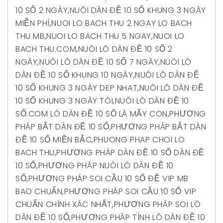
10 SỐ 2 NGÀY
,
NUÔI DÀN ĐỀ 10 SỐ KHUNG 3 NGÀY
MIỄN PHÍ
,
NUOI LO BACH THU 2 NGAY LO BACH
THU MB
,
NUOI LO BACH THU 5 NGAY
,
NUOI LO
BACH THU.COM
,
NUÔI LÔ DÀN ĐỀ 10 SỐ 2
NGÀY
,
NUÔI LÔ DÀN ĐỀ 10 SỐ 7 NGÀY
,
NUÔI LÔ
DÀN ĐỀ 10 SỐ KHUNG 10 NGÀY
,
NUÔI LÔ DÀN ĐỀ
10 SỐ KHUNG 3 NGÀY DEP NHAT
,
NUÔI LÔ DÀN ĐỀ
10 SỐ KHUNG 3 NGÀY TÔI
,
NUÔI LÔ DÀN ĐỀ 10
SỐ.COM LÔ DÀN ĐỀ 10 SỐ LÀ MẤY CON
,
PHƯƠNG
PHÁP BẮT DÀN ĐỀ 10 SỐ
,
PHƯƠNG PHÁP BẮT DÀN
ĐỀ 10 SỐ MIỀN BẮC
,
PHUONG PHAP CHOI LO
BACH THU
,
PHƯƠNG PHÁP DÀN ĐỀ 10 SỐ DÀN ĐỀ
10 SỐ
,
PHƯƠNG PHÁP NUÔI LÔ DÀN ĐỀ 10
SỐ
,
PHƯƠNG PHÁP SOI CẦU 10 SỐ ĐỀ VIP MB
BAO CHUẨN
,
PHƯƠNG PHÁP SOI CẦU 10 SỐ VIP
CHUẨN CHÍNH XÁC NHẤT
,
PHƯƠNG PHÁP SOI LÔ
DÀN ĐỀ 10 SỐ
,
PHƯƠNG PHÁP TÍNH LÔ DÀN ĐỀ 10