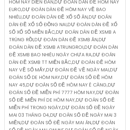
HÔM NAY DIỄN ĐÀN
,
DỰ ĐOÁN DÀN ĐỀ HÔM NAY
EURO
,
DỰ ĐOÁN DÀN ĐỀ HÔM NAY VỀ BAO
NHIÊU
,
DỰ ĐOÁN DÀN ĐỀ XỔ SỐ ĂN
,
DỰ ĐOÁN
DÀN ĐỀ XỔ SỐ ĐỒNG NAI
,
DỰ ĐOÁN DÀN ĐỀ XỔ
SỐ XỔ SỐ MIỀN BẮC
,
DỰ ĐOÁN DÀN ĐỀ XSMB A
TRÚNG RỒI
,
DỰ ĐOÁN DÀN ĐỀ XSMB ĂN
,
DỰ
ĐOÁN DÀN ĐỀ XSMB ATRUNGROI
,
DỰ ĐOÁN DÀN
ĐỀ XSMB BAO NHIÊU NGÀY CHƯA RA
,
DỰ ĐOÁN
DÀN ĐỀ XSMB TT MIỀN BẮC
,
DỰ ĐOÁN ĐỀ HÔM
NAY VỀ SỐ MẤY
,
DỰ ĐOÁN ĐỀ VỀ NGÀY MAI
,
DỰ
ĐOÁN SỐ DE HÔM NAY
,
DỰ ĐOÁN SỐ ĐỀ HÔM
NAY 45
,
DỰ ĐOÁN SỐ ĐỀ HÔM NAY Ê CÀNG
,
DỰ
ĐOÁN SỐ ĐỀ MIỄN PHÍ 7777 HÔM NAY
,
DỰ ĐOÁN
SỐ ĐỀ MIỄN PHÍ DE HÔM NAY
,
DỰ ĐOÁN SỐ ĐỀ
MIỄN PHÍ TRONG NGÀY
,
DỰ ĐOÁN SỐ ĐỀ NGÀY
MAI 03 THÁNG 04
,
DỰ ĐOÁN SỐ ĐỀ NGÀY MAI 3
MIỀN
,
DỰ ĐOÁN SỐ ĐỀ NGÀY MAI ÂN
,
DỰ ĐOÁN