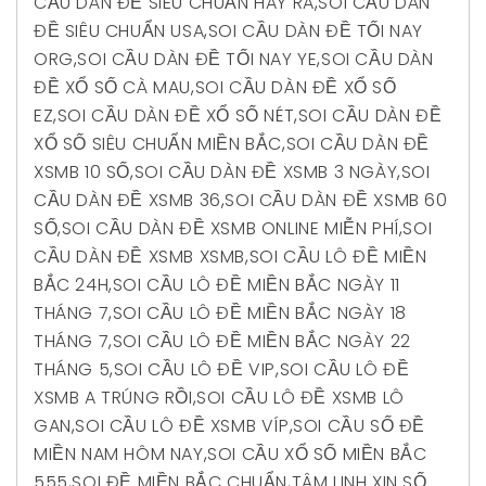
CẦU DÀN ĐỀ SIÊU CHUẨN HAY RA
,
SOI CẦU DÀN
ĐỀ SIÊU CHUẨN USA
,
SOI CẦU DÀN ĐỀ TỐI NAY
ORG
,
SOI CẦU DÀN ĐỀ TỐI NAY YE
,
SOI CẦU DÀN
ĐỀ XỔ SỐ CÀ MAU
,
SOI CẦU DÀN ĐỀ XỔ SỐ
EZ
,
SOI CẦU DÀN ĐỀ XỔ SỐ NÉT
,
SOI CẦU DÀN ĐỀ
XỔ SỐ SIÊU CHUẨN MIỀN BẮC
,
SOI CẦU DÀN ĐỀ
XSMB 10 SỐ
,
SOI CẦU DÀN ĐỀ XSMB 3 NGÀY
,
SOI
CẦU DÀN ĐỀ XSMB 36
,
SOI CẦU DÀN ĐỀ XSMB 60
SỐ
,
SOI CẦU DÀN ĐỀ XSMB ONLINE MIỄN PHÍ
,
SOI
CẦU DÀN ĐỀ XSMB XSMB
,
SOI CẦU LÔ ĐỀ MIỀN
BẮC 24H
,
SOI CẦU LÔ ĐỀ MIỀN BẮC NGÀY 11
THÁNG 7
,
SOI CẦU LÔ ĐỀ MIỀN BẮC NGÀY 18
THÁNG 7
,
SOI CẦU LÔ ĐỀ MIỀN BẮC NGÀY 22
THÁNG 5
,
SOI CẦU LÔ ĐỀ VIP
,
SOI CẦU LÔ ĐỀ
XSMB A TRÚNG RỒI
,
SOI CẦU LÔ ĐỀ XSMB LÔ
GAN
,
SOI CẦU LÔ ĐỀ XSMB VÍP
,
SOI CẦU SỐ ĐỀ
MIỀN NAM HÔM NAY
,
SOI CẦU XỔ SỐ MIỀN BẮC
555
,
SOI ĐỀ MIỀN BẮC CHUẨN
,
TÂM LINH XIN SỐ