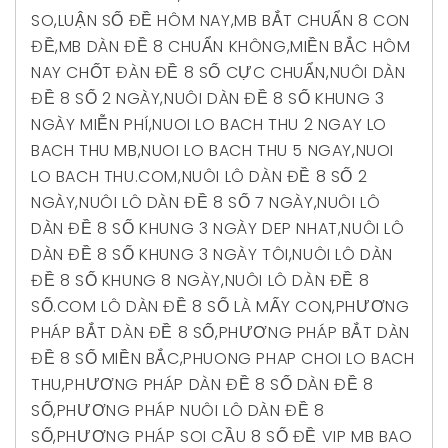
SO
,
LUẬN SỐ ĐỀ HÔM NAY
,
MB BẮT CHUẨN 8 CON
ĐỀ
,
MB DÀN ĐỀ 8 CHUẨN KHÔNG
,
MIỀN BẮC HÔM
NAY CHỐT ĐÀN ĐỀ 8 SỐ CỰC CHUẨN
,
NUÔI DÀN
ĐỀ 8 SỐ 2 NGÀY
,
NUÔI DÀN ĐỀ 8 SỐ KHUNG 3
NGÀY MIỄN PHÍ
,
NUOI LO BACH THU 2 NGAY LO
BACH THU MB
,
NUOI LO BACH THU 5 NGAY
,
NUOI
LO BACH THU.COM
,
NUÔI LÔ DÀN ĐỀ 8 SỐ 2
NGÀY
,
NUÔI LÔ DÀN ĐỀ 8 SỐ 7 NGÀY
,
NUÔI LÔ
DÀN ĐỀ 8 SỐ KHUNG 3 NGÀY DEP NHAT
,
NUÔI LÔ
DÀN ĐỀ 8 SỐ KHUNG 3 NGÀY TÔI
,
NUÔI LÔ DÀN
ĐỀ 8 SỐ KHUNG 8 NGÀY
,
NUÔI LÔ DÀN ĐỀ 8
SỐ.COM LÔ DÀN ĐỀ 8 SỐ LÀ MẤY CON
,
PHƯƠNG
PHÁP BẮT DÀN ĐỀ 8 SỐ
,
PHƯƠNG PHÁP BẮT DÀN
ĐỀ 8 SỐ MIỀN BẮC
,
PHUONG PHAP CHOI LO BACH
THU
,
PHƯƠNG PHÁP DÀN ĐỀ 8 SỐ DÀN ĐỀ 8
SỐ
,
PHƯƠNG PHÁP NUÔI LÔ DÀN ĐỀ 8
SỐ
,
PHƯƠNG PHÁP SOI CẦU 8 SỐ ĐỀ VIP MB BAO