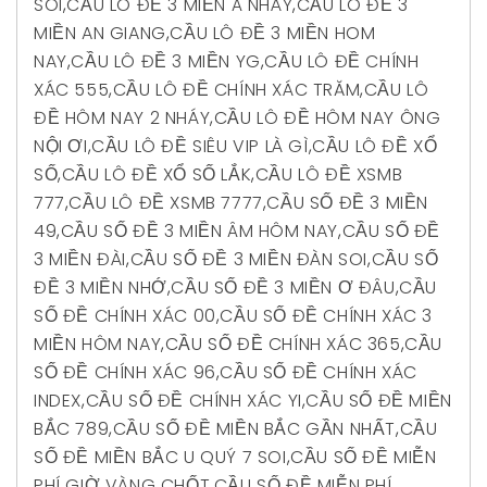
SOI
,
CẦU LÔ ĐỀ 3 MIỀN Â NHÁY
,
CẦU LÔ ĐỀ 3
MIỀN AN GIANG
,
CẦU LÔ ĐỀ 3 MIỀN HOM
NAY
,
CẦU LÔ ĐỀ 3 MIỀN YG
,
CẦU LÔ ĐỀ CHÍNH
XÁC 555
,
CẦU LÔ ĐỀ CHÍNH XÁC TRĂM
,
CẦU LÔ
ĐỀ HÔM NAY 2 NHÁY
,
CẦU LÔ ĐỀ HÔM NAY ÔNG
NỘI ƠI
,
CẦU LÔ ĐỀ SIÊU VIP LÀ GÌ
,
CẦU LÔ ĐỀ XỔ
SỐ
,
CẦU LÔ ĐỀ XỔ SỐ LẮK
,
CẦU LÔ ĐỀ XSMB
777
,
CẦU LÔ ĐỀ XSMB 7777
,
CẦU SỐ ĐỀ 3 MIỀN
49
,
CẦU SỐ ĐỀ 3 MIỀN ÂM HÔM NAY
,
CẦU SỐ ĐỀ
3 MIỀN ĐÀI
,
CẦU SỐ ĐỀ 3 MIỀN ĐÀN SOI
,
CẦU SỐ
ĐỀ 3 MIỀN NHỚ
,
CẦU SỐ ĐỀ 3 MIỀN Ơ ĐÂU
,
CẦU
SỐ ĐỀ CHÍNH XÁC 00
,
CẦU SỐ ĐỀ CHÍNH XÁC 3
MIỀN HÔM NAY
,
CẦU SỐ ĐỀ CHÍNH XÁC 365
,
CẦU
SỐ ĐỀ CHÍNH XÁC 96
,
CẦU SỐ ĐỀ CHÍNH XÁC
INDEX
,
CẦU SỐ ĐỀ CHÍNH XÁC YI
,
CẦU SỐ ĐỀ MIỀN
BẮC 789
,
CẦU SỐ ĐỀ MIỀN BẮC GẦN NHẤT
,
CẦU
SỐ ĐỀ MIỀN BẮC U QUÝ 7 SOI
,
CẦU SỐ ĐỀ MIỄN
PHÍ GIỜ VÀNG CHỐT
,
CẦU SỐ ĐỀ MIỄN PHÍ