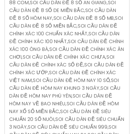
88 COM
,
SOI CẦU DÀN ĐỀ 8 SỐ AN GIANG
,
SOI
CẦU DÀN ĐỀ 8 SỐ DE MIỀN BẮC
,
SOI CẦU DÀN
ĐỀ 8 SỐ HÔM NAY
,
SOI CẦU DÀN ĐỀ 8 SỐ MB
,
SOI
CẦU DÀN ĐỀ 8 SỐ MIỀN BẮC
,
SOI CẦU DÀN ĐỀ
CHÍNH XÁC 100 CHUẨN XÁC NHẤT
,
SOI CẦU DÀN
ĐỀ CHÍNH XÁC 100 NHẤT
,
SOI CẦU DÀN ĐỀ CHÍNH
XÁC 100 ÔNG BÀ
,
SOI CẦU DÀN ĐỀ CHÍNH XÁC ĂN
CHƠI
,
SOI CẦU DÀN ĐỀ CHÍNH XÁC CHƯA
,
SOI
CẦU DÀN ĐỀ CHÍNH XÁC SỐ ĐỀ
,
SOI CẦU DÀN ĐỀ
CHÍNH XÁC ƯỚP
,
SOI CẦU DÀN ĐỀ CHÍNH XÁC
VIỆT NAM
,
SOI CẦU DÀN ĐỀ HÔM NAY 10 SỐ
,
SOI
CẦU DÀN ĐỀ HÔM NAY KHUNG 3 NGÀY
,
SOI CẦU
DÀN ĐỀ HÔM NAY PHÚ YÊN
,
SOI CẦU DÀN ĐỀ
HÔM NAY VỀ BAO NHIÊU
,
SOI CẦU DÀN ĐỀ HÔM
NAY XỔ SỐ MIỀN BẮC
,
SOI CẦU DÀN ĐỀ SIÊU
CHUẨN 20 SỐ NUÔI
,
SOI CẦU DÀN ĐỀ SIÊU CHUẨN
3 NGÀY
,
SOI CẦU DÀN ĐỀ SIÊU CHUẨN 999
,
SOI