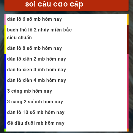
soi cầu cao cấp
dàn lô 6 số mb hôm nay
bạch thủ lô 2 nháy miền bắc
siêu chuẩn
dàn lô 8 số mb hôm nay
dàn lô xiên 2 mb hôm nay
dàn lô xiên 3 mb hôm nay
dàn lô xiên 4 mb hôm nay
3 càng mb hôm nay
3 càng 2 số mb hôm nay
dàn lô 10 số mb hôm nay
đề đầu đuôi mb hôm nay