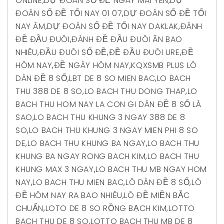
ONLINE
,
DỰ ĐOÁN SỐ ĐỀ NGÀY MAI YÊN
,
DỰ
ĐOÁN SỐ ĐỀ TỐI NAY 01 07
,
DỰ ĐOÁN SỐ ĐỀ TỐI
NAY ÂM
,
DỰ ĐOÁN SỐ ĐỀ TỐI NAY DAKLAK
,
ĐÁNH
ĐỀ ĐẦU ĐUÔI
,
ĐÁNH ĐỀ ĐẦU ĐUÔI ĂN BAO
NHIÊU
,
ĐẦU ĐUÔI SỐ ĐỀ
,
ĐỀ ĐẦU ĐUÔI URE
,
ĐỀ
HÔM NAY
,
ĐỀ NGÀY HÔM NAY
,
KQXSMB PLUS LÔ
DÀN ĐỀ 8 SỐ
,
LBT DE 8 SO MIEN BAC
,
LO BACH
THU 388 DE 8 SO
,
LO BACH THU DONG THAP
,
LO
BACH THU HOM NAY LA CON GI DÀN ĐỀ 8 SỐ LÀ
SAO
,
LO BACH THU KHUNG 3 NGAY 388 DE 8
SO
,
LO BACH THU KHUNG 3 NGAY MIEN PHI 8 SO
DE
,
LO BACH THU KHUNG BA NGAY
,
LO BACH THU
KHUNG BA NGAY RONG BACH KIM
,
LO BACH THU
KHUNG MAX 3 NGAY
,
LO BACH THU MB NGAY HOM
NAY
,
LO BACH THU MIEN BAC
,
LÔ DÀN ĐỀ 8 SỐ
,
LÔ
ĐỀ HÔM NAY RA BAO NHIÊU
,
LÔ ĐỀ MIỀN BẮC
CHUẨN
,
LOTO DE 8 SO RỒNG BẠCH KIM
,
LOTTO
BACH THU DE 8 SO
,
LOTTO BACH THU MB DE 8