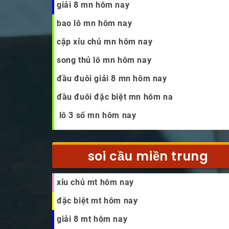
giải 8 mn hôm nay
bao lô mn hôm nay
cặp xỉu chủ mn hôm nay
song thủ lô mn hôm nay
đầu đuôi giải 8 mn hôm nay
đầu đuôi đặc biệt mn hôm na
lô 3 số mn hôm nay
soi cầu miền trung
xỉu chủ mt hôm nay
đặc biệt mt hôm nay
giải 8 mt hôm nay