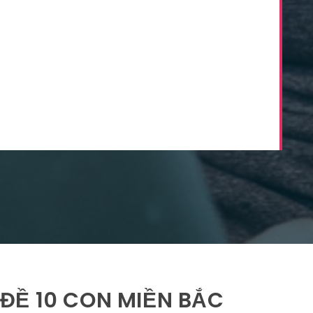
ĐỀ 10 CON MIỀN BẮC