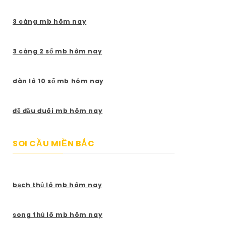
3 càng mb hôm nay
3 càng 2 số mb hôm nay
dàn lô 10 số mb hôm nay
đề đầu đuôi mb hôm nay
SOI CẦU MIỀN BẮC
bạch thủ lô mb hôm nay
song thủ lô mb hôm nay