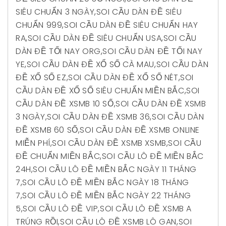
SIÊU CHUẨN 3 NGÀY
,
SOI CẦU DÀN ĐỀ SIÊU
CHUẨN 999
,
SOI CẦU DÀN ĐỀ SIÊU CHUẨN HAY
RA
,
SOI CẦU DÀN ĐỀ SIÊU CHUẨN USA
,
SOI CẦU
DÀN ĐỀ TỐI NAY ORG
,
SOI CẦU DÀN ĐỀ TỐI NAY
YE
,
SOI CẦU DÀN ĐỀ XỔ SỐ CÀ MAU
,
SOI CẦU DÀN
ĐỀ XỔ SỐ EZ
,
SOI CẦU DÀN ĐỀ XỔ SỐ NÉT
,
SOI
CẦU DÀN ĐỀ XỔ SỐ SIÊU CHUẨN MIỀN BẮC
,
SOI
CẦU DÀN ĐỀ XSMB 10 SỐ
,
SOI CẦU DÀN ĐỀ XSMB
3 NGÀY
,
SOI CẦU DÀN ĐỀ XSMB 36
,
SOI CẦU DÀN
ĐỀ XSMB 60 SỐ
,
SOI CẦU DÀN ĐỀ XSMB ONLINE
MIỄN PHÍ
,
SOI CẦU DÀN ĐỀ XSMB XSMB
,
SOI CẦU
ĐỀ CHUẨN MIỀN BẮC
,
SOI CẦU LÔ ĐỀ MIỀN BẮC
24H
,
SOI CẦU LÔ ĐỀ MIỀN BẮC NGÀY 11 THÁNG
7
,
SOI CẦU LÔ ĐỀ MIỀN BẮC NGÀY 18 THÁNG
7
,
SOI CẦU LÔ ĐỀ MIỀN BẮC NGÀY 22 THÁNG
5
,
SOI CẦU LÔ ĐỀ VIP
,
SOI CẦU LÔ ĐỀ XSMB A
TRÚNG RỒI
,
SOI CẦU LÔ ĐỀ XSMB LÔ GAN
,
SOI