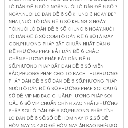
LÔ DÀN ĐỀ 6 SỐ 2 NGÀY
,
NUÔI LÔ DÀN ĐỀ 6 SỐ 7
NGÀY
,
NUÔI LÔ DÀN ĐỀ 6 SỐ KHUNG 3 NGÀY DEP
NHAT
,
NUÔI LÔ DÀN ĐỀ 6 SỐ KHUNG 3 NGÀY
TÔI
,
NUÔI LÔ DÀN ĐỀ 6 SỐ KHUNG 6 NGÀY
,
NUÔI
LÔ DÀN ĐỀ 6 SỐ.COM LÔ DÀN ĐỀ 6 SỐ LÀ MẤY
CON
,
PHƯƠNG PHÁP BẮT CHUẨN NHẤT DÀN 6
ĐỀ
,
PHƯƠNG PHÁP BẮT DÀN ĐỀ 6 CHẮC
CHẮN
,
PHƯƠNG PHÁP BẮT DÀN ĐỀ 6
SỐ
,
PHƯƠNG PHÁP BẮT DÀN ĐỀ 6 SỐ MIỀN
BẮC
,
PHUONG PHAP CHOI LO BACH THU
,
PHƯƠNG
PHÁP DÀN ĐỀ 6 SỐ DÀN ĐỀ 6 SỐ
,
PHƯƠNG PHÁP
NUÔI LÔ DÀN ĐỀ 6 SỐ
,
PHƯƠNG PHÁP SOI CẦU 6
SỐ ĐỀ VIP MB BAO CHUẨN
,
PHƯƠNG PHÁP SOI
CẦU 6 SỐ VIP CHUẨN CHÍNH XÁC NHẤT
,
PHƯƠNG
PHÁP SOI LÔ DÀN ĐỀ 6 SỐ
,
PHƯƠNG PHÁP TÍNH
LÔ DÀN ĐỀ 6 SỐ
,
SỐ ĐỀ HÔM NAY 17 2
,
SỐ ĐỀ
HÔM NAY 204
,
SỐ ĐỀ HÔM NAY ĂN BAO NHIÊU
,
SỐ