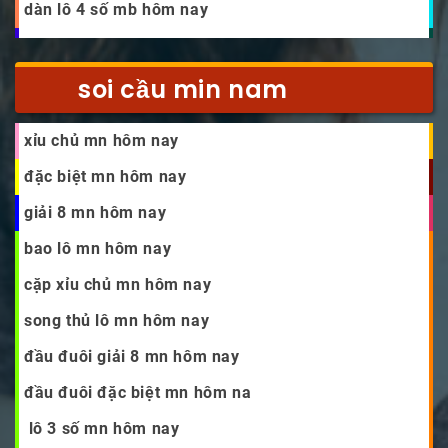
dàn lô 4 số mb hôm nay
soi cầu min nam
xỉu chủ mn hôm nay
đặc biệt mn hôm nay
giải 8 mn hôm nay
bao lô mn hôm nay
cặp xỉu chủ mn hôm nay
song thủ lô mn hôm nay
đầu đuôi giải 8 mn hôm nay
đầu đuôi đặc biệt mn hôm na
lô 3 số mn hôm nay