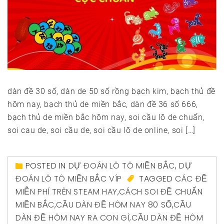
dàn đề 30 số, dàn de 50 số rồng bạch kim, bạch thủ đề
hôm nay, bạch thủ de miền bắc, dàn đề 36 số 666,
bạch thủ de miền bắc hôm nay, soi cầu lô de chuẩn,
soi cau de, soi cầu de, soi cầu lô de online, soi […]
POSTED IN
DỰ ĐOÁN LÔ TÔ MIỀN BẮC
,
DỰ
ĐOÁN LÔ TÔ MIỀN BẮC VÍP
TAGGED
CÁC ĐỀ
MIỄN PHÍ TRÊN STEAM HAY
,
CÁCH SOI ĐỀ CHUẨN
MIỀN BẮC
,
CẦU DÀN ĐỀ HÔM NAY 80 SỐ
,
CẦU
DÀN ĐỀ HÔM NAY RA CON GÌ
,
CẦU DÀN ĐỀ HÔM