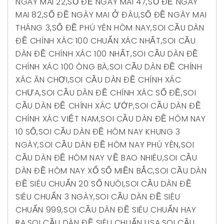
NGÀY MAI 22
,
SỐ ĐỀ NGÀY MAI 47
,
SỐ ĐỀ NGÀY
MAI 82
,
SỐ ĐỀ NGÀY MAI Ở ĐÂU
,
SỐ ĐỀ NGÀY MAI
THÁNG 3
,
SỐ ĐỀ PHÚ YÊN HÔM NAY
,
SOI CẦU DÀN
ĐỀ CHÍNH XÁC 100 CHUẨN XÁC NHẤT
,
SOI CẦU
DÀN ĐỀ CHÍNH XÁC 100 NHẤT
,
SOI CẦU DÀN ĐỀ
CHÍNH XÁC 100 ÔNG BÀ
,
SOI CẦU DÀN ĐỀ CHÍNH
XÁC ĂN CHƠI
,
SOI CẦU DÀN ĐỀ CHÍNH XÁC
CHƯA
,
SOI CẦU DÀN ĐỀ CHÍNH XÁC SỐ ĐỀ
,
SOI
CẦU DÀN ĐỀ CHÍNH XÁC ƯỚP
,
SOI CẦU DÀN ĐỀ
CHÍNH XÁC VIỆT NAM
,
SOI CẦU DÀN ĐỀ HÔM NAY
10 SỐ
,
SOI CẦU DÀN ĐỀ HÔM NAY KHUNG 3
NGÀY
,
SOI CẦU DÀN ĐỀ HÔM NAY PHÚ YÊN
,
SOI
CẦU DÀN ĐỀ HÔM NAY VỀ BAO NHIÊU
,
SOI CẦU
DÀN ĐỀ HÔM NAY XỔ SỐ MIỀN BẮC
,
SOI CẦU DÀN
ĐỀ SIÊU CHUẨN 20 SỐ NUÔI
,
SOI CẦU DÀN ĐỀ
SIÊU CHUẨN 3 NGÀY
,
SOI CẦU DÀN ĐỀ SIÊU
CHUẨN 999
,
SOI CẦU DÀN ĐỀ SIÊU CHUẨN HAY
RA
,
SOI CẦU DÀN ĐỀ SIÊU CHUẨN USA
,
SOI CẦU