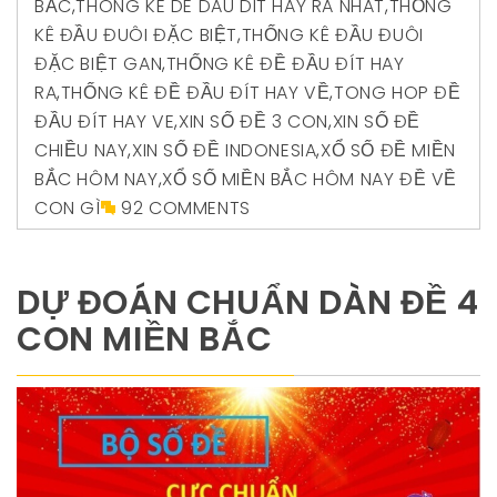
BẮC
,
THONG KE DE DAU DIT HAY RA NHAT
,
THỐNG
KÊ ĐẦU ĐUÔI ĐẶC BIỆT
,
THỐNG KÊ ĐẦU ĐUÔI
ĐẶC BIỆT GAN
,
THỐNG KÊ ĐỀ ĐẦU ĐÍT HAY
RA
,
THỐNG KÊ ĐỀ ĐẦU ĐÍT HAY VỀ
,
TONG HOP ĐỀ
ĐẦU ĐÍT HAY VE
,
XIN SỐ ĐỀ 3 CON
,
XIN SỐ ĐỀ
CHIỀU NAY
,
XIN SỐ ĐỀ INDONESIA
,
XỔ SỐ ĐỀ MIỀN
BẮC HÔM NAY
,
XỔ SỐ MIỀN BẮC HÔM NAY ĐỀ VỀ
CON GÌ
92 COMMENTS
DỰ ĐOÁN CHUẨN DÀN ĐỀ 4
CON MIỀN BẮC