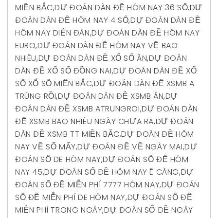
MIỀN BẮC
,
DỰ ĐOÁN DÀN ĐỀ HÔM NAY 36 SỐ
,
DỰ
ĐOÁN DÀN ĐỀ HÔM NAY 4 SỐ
,
DỰ ĐOÁN DÀN ĐỀ
HÔM NAY DIỄN ĐÀN
,
DỰ ĐOÁN DÀN ĐỀ HÔM NAY
EURO
,
DỰ ĐOÁN DÀN ĐỀ HÔM NAY VỀ BAO
NHIÊU
,
DỰ ĐOÁN DÀN ĐỀ XỔ SỐ ĂN
,
DỰ ĐOÁN
DÀN ĐỀ XỔ SỐ ĐỒNG NAI
,
DỰ ĐOÁN DÀN ĐỀ XỔ
SỐ XỔ SỐ MIỀN BẮC
,
DỰ ĐOÁN DÀN ĐỀ XSMB A
TRÚNG RỒI
,
DỰ ĐOÁN DÀN ĐỀ XSMB ĂN
,
DỰ
ĐOÁN DÀN ĐỀ XSMB ATRUNGROI
,
DỰ ĐOÁN DÀN
ĐỀ XSMB BAO NHIÊU NGÀY CHƯA RA
,
DỰ ĐOÁN
DÀN ĐỀ XSMB TT MIỀN BẮC
,
DỰ ĐOÁN ĐỀ HÔM
NAY VỀ SỐ MẤY
,
DỰ ĐOÁN ĐỀ VỀ NGÀY MAI
,
DỰ
ĐOÁN SỐ DE HÔM NAY
,
DỰ ĐOÁN SỐ ĐỀ HÔM
NAY 45
,
DỰ ĐOÁN SỐ ĐỀ HÔM NAY Ê CÀNG
,
DỰ
ĐOÁN SỐ ĐỀ MIỄN PHÍ 7777 HÔM NAY
,
DỰ ĐOÁN
SỐ ĐỀ MIỄN PHÍ DE HÔM NAY
,
DỰ ĐOÁN SỐ ĐỀ
MIỄN PHÍ TRONG NGÀY
,
DỰ ĐOÁN SỐ ĐỀ NGÀY