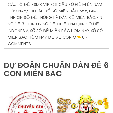
CẦU LÔ ĐỀ XSMB VÍP
,
SOI CẦU SỐ ĐỀ MIỀN NAM
HÔM NAY
,
SOI CẦU XỔ SỐ MIỀN BẮC 555
,
TÂM
LINH XIN SỐ ĐỀ
,
THỐNG KÊ DÀN ĐỀ MIỀN BẮC
,
XIN
SỐ ĐỀ 3 CON
,
XIN SỐ ĐỀ CHIỀU NAY
,
XIN SỐ ĐỀ
INDONESIA
,
XỔ SỐ ĐỀ MIỀN BẮC HÔM NAY
,
XỔ SỐ
MIỀN BẮC HÔM NAY ĐỀ VỀ CON GÌ
87
COMMENTS
DỰ ĐOÁN CHUẨN DÀN ĐỀ 6
CON MIỀN BẮC