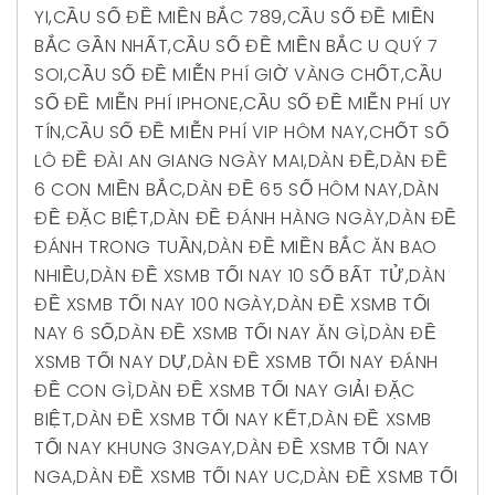
YI
,
CẦU SỐ ĐỀ MIỀN BẮC 789
,
CẦU SỐ ĐỀ MIỀN
BẮC GẦN NHẤT
,
CẦU SỐ ĐỀ MIỀN BẮC U QUÝ 7
SOI
,
CẦU SỐ ĐỀ MIỄN PHÍ GIỜ VÀNG CHỐT
,
CẦU
SỐ ĐỀ MIỄN PHÍ IPHONE
,
CẦU SỐ ĐỀ MIỄN PHÍ UY
TÍN
,
CẦU SỐ ĐỀ MIỄN PHÍ VIP HÔM NAY
,
CHỐT SỐ
LÔ ĐỀ ĐÀI AN GIANG NGÀY MAI
,
DÀN ĐỀ
,
DÀN ĐỀ
6 CON MIỀN BẮC
,
DÀN ĐỀ 65 SỐ HÔM NAY
,
DÀN
ĐỀ ĐẶC BIỆT
,
DÀN ĐỀ ĐÁNH HÀNG NGÀY
,
DÀN ĐỀ
ĐÁNH TRONG TUẦN
,
DÀN ĐỀ MIỀN BẮC ĂN BAO
NHIỀU
,
DÀN ĐỀ XSMB TỐI NAY 10 SỐ BẤT TỬ
,
DÀN
ĐỀ XSMB TỐI NAY 100 NGÀY
,
DÀN ĐỀ XSMB TỐI
NAY 6 SỐ
,
DÀN ĐỀ XSMB TỐI NAY ĂN GÌ
,
DÀN ĐỀ
XSMB TỐI NAY DỰ
,
DÀN ĐỀ XSMB TỐI NAY ĐÁNH
ĐỀ CON GÌ
,
DÀN ĐỀ XSMB TỐI NAY GIẢI ĐẶC
BIỆT
,
DÀN ĐỀ XSMB TỐI NAY KẾT
,
DÀN ĐỀ XSMB
TỐI NAY KHUNG 3NGAY
,
DÀN ĐỀ XSMB TỐI NAY
NGA
,
DÀN ĐỀ XSMB TỐI NAY UC
,
DÀN ĐỀ XSMB TỐI