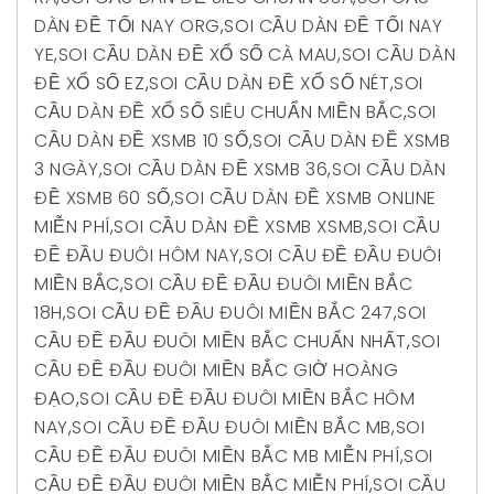
DÀN ĐỀ TỐI NAY ORG
,
SOI CẦU DÀN ĐỀ TỐI NAY
YE
,
SOI CẦU DÀN ĐỀ XỔ SỐ CÀ MAU
,
SOI CẦU DÀN
ĐỀ XỔ SỐ EZ
,
SOI CẦU DÀN ĐỀ XỔ SỐ NÉT
,
SOI
CẦU DÀN ĐỀ XỔ SỐ SIÊU CHUẨN MIỀN BẮC
,
SOI
CẦU DÀN ĐỀ XSMB 10 SỐ
,
SOI CẦU DÀN ĐỀ XSMB
3 NGÀY
,
SOI CẦU DÀN ĐỀ XSMB 36
,
SOI CẦU DÀN
ĐỀ XSMB 60 SỐ
,
SOI CẦU DÀN ĐỀ XSMB ONLINE
MIỄN PHÍ
,
SOI CẦU DÀN ĐỀ XSMB XSMB
,
SOI CẦU
ĐỀ ĐẦU ĐUÔI HÔM NAY
,
SOI CẦU ĐỀ ĐẦU ĐUÔI
MIỀN BẮC
,
SOI CẦU ĐỀ ĐẦU ĐUÔI MIỀN BẮC
18H
,
SOI CẦU ĐỀ ĐẦU ĐUÔI MIỀN BẮC 247
,
SOI
CẦU ĐỀ ĐẦU ĐUÔI MIỀN BẮC CHUẨN NHẤT
,
SOI
CẦU ĐỀ ĐẦU ĐUÔI MIỀN BẮC GIỜ HOÀNG
ĐẠO
,
SOI CẦU ĐỀ ĐẦU ĐUÔI MIỀN BẮC HÔM
NAY
,
SOI CẦU ĐỀ ĐẦU ĐUÔI MIỀN BẮC MB
,
SOI
CẦU ĐỀ ĐẦU ĐUÔI MIỀN BẮC MB MIỄN PHÍ
,
SOI
CẦU ĐỀ ĐẦU ĐUÔI MIỀN BẮC MIỄN PHÍ
,
SOI CẦU