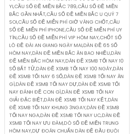
YI
,
CẦU SỐ ĐỀ MIỀN BẮC 789
,
CẦU SỐ ĐỀ MIỀN
BẮC GẦN NHẤT
,
CẦU SỐ ĐỀ MIỀN BẮC U QUÝ 7
SOI
,
CẦU SỐ ĐỀ MIỄN PHÍ GIỜ VÀNG CHỐT
,
CẦU
SỐ ĐỀ MIỄN PHÍ IPHONE
,
CẦU SỐ ĐỀ MIỄN PHÍ UY
TÍN
,
CẦU SỐ ĐỀ MIỄN PHÍ VIP HÔM NAY
,
CHỐT SỐ
LÔ ĐỀ ĐÀI AN GIANG NGÀY MAI
,
DÀN ĐỀ 65 SỐ
HÔM NAY
,
DÀN ĐỀ MIỀN BẮC ĂN BAO NHIỀU
,
DÀN
ĐỀ MIỀN BẮC HÔM NAY
,
DÀN ĐỀ XSMB TỐI NAY 10
SỐ BẤT TỬ
,
DÀN ĐỀ XSMB TỐI NAY 100 NGÀY
,
DÀN
ĐỀ XSMB TỐI NAY 6 SỐ
,
DÀN ĐỀ XSMB TỐI NAY ĂN
GÌ
,
DÀN ĐỀ XSMB TỐI NAY DỰ
,
DÀN ĐỀ XSMB TỐI
NAY ĐÁNH ĐỀ CON GÌ
,
DÀN ĐỀ XSMB TỐI NAY
GIẢI ĐẶC BIỆT
,
DÀN ĐỀ XSMB TỐI NAY KẾT
,
DÀN
ĐỀ XSMB TỐI NAY KHUNG 3NGAY
,
DÀN ĐỀ XSMB
TỐI NAY NGA
,
DÀN ĐỀ XSMB TỐI NAY UC
,
DÀN ĐỀ
XSMB TỐI NAY ƯU ĐÀM
,
DÒ SỐ ĐỀ MIỀN TRUNG
HÔM NAY
,
DỰ ĐOÁN CHUẨN DÀN ĐỀ ĐẦU ĐUÔI