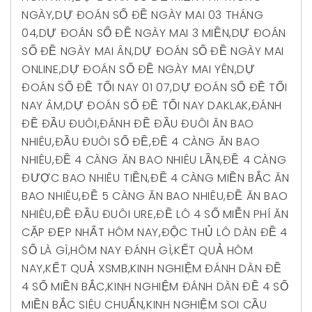
NGÀY
,
DỰ ĐOÁN SỐ ĐỀ NGÀY MAI 03 THÁNG
04
,
DỰ ĐOÁN SỐ ĐỀ NGÀY MAI 3 MIỀN
,
DỰ ĐOÁN
SỐ ĐỀ NGÀY MAI ÂN
,
DỰ ĐOÁN SỐ ĐỀ NGÀY MAI
ONLINE
,
DỰ ĐOÁN SỐ ĐỀ NGÀY MAI YÊN
,
DỰ
ĐOÁN SỐ ĐỀ TỐI NAY 01 07
,
DỰ ĐOÁN SỐ ĐỀ TỐI
NAY ÂM
,
DỰ ĐOÁN SỐ ĐỀ TỐI NAY DAKLAK
,
ĐÁNH
ĐỀ ĐẦU ĐUÔI
,
ĐÁNH ĐỀ ĐẦU ĐUÔI ĂN BAO
NHIÊU
,
ĐẦU ĐUÔI SỐ ĐỀ
,
ĐỀ 4 CÀNG ĂN BAO
NHIÊU
,
ĐỀ 4 CÀNG ĂN BAO NHIÊU LẦN
,
ĐỀ 4 CÀNG
ĐƯỢC BAO NHIÊU TIỀN
,
ĐỀ 4 CÀNG MIỀN BẮC ĂN
BAO NHIÊU
,
ĐỀ 5 CÀNG ĂN BAO NHIÊU
,
ĐỀ ĂN BAO
NHIÊU
,
ĐỀ ĐẦU ĐUÔI URE
,
ĐỀ LÔ 4 SỐ MIỄN PHÍ ĂN
CẶP ĐẸP NHẤT HÔM NAY
,
ĐỘC THỦ LÔ DÀN ĐỀ 4
SỐ LÀ GÌ
,
HÔM NAY ĐÁNH GÌ
,
KẾT QUẢ HÔM
NAY
,
KẾT QUẢ XSMB
,
KINH NGHIỆM ĐÁNH DÀN ĐỀ
4 SỐ MIỀN BẮC
,
KINH NGHIỆM ĐÁNH DÀN ĐỀ 4 SỐ
MIỀN BẮC SIÊU CHUẨN
,
KINH NGHIỆM SOI CẦU