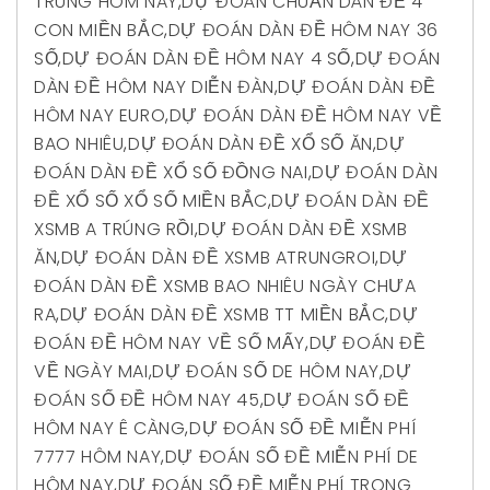
TRUNG HÔM NAY
,
DỰ ĐOÁN CHUẨN DÀN ĐỀ 4
CON MIỀN BẮC
,
DỰ ĐOÁN DÀN ĐỀ HÔM NAY 36
SỐ
,
DỰ ĐOÁN DÀN ĐỀ HÔM NAY 4 SỐ
,
DỰ ĐOÁN
DÀN ĐỀ HÔM NAY DIỄN ĐÀN
,
DỰ ĐOÁN DÀN ĐỀ
HÔM NAY EURO
,
DỰ ĐOÁN DÀN ĐỀ HÔM NAY VỀ
BAO NHIÊU
,
DỰ ĐOÁN DÀN ĐỀ XỔ SỐ ĂN
,
DỰ
ĐOÁN DÀN ĐỀ XỔ SỐ ĐỒNG NAI
,
DỰ ĐOÁN DÀN
ĐỀ XỔ SỐ XỔ SỐ MIỀN BẮC
,
DỰ ĐOÁN DÀN ĐỀ
XSMB A TRÚNG RỒI
,
DỰ ĐOÁN DÀN ĐỀ XSMB
ĂN
,
DỰ ĐOÁN DÀN ĐỀ XSMB ATRUNGROI
,
DỰ
ĐOÁN DÀN ĐỀ XSMB BAO NHIÊU NGÀY CHƯA
RA
,
DỰ ĐOÁN DÀN ĐỀ XSMB TT MIỀN BẮC
,
DỰ
ĐOÁN ĐỀ HÔM NAY VỀ SỐ MẤY
,
DỰ ĐOÁN ĐỀ
VỀ NGÀY MAI
,
DỰ ĐOÁN SỐ DE HÔM NAY
,
DỰ
ĐOÁN SỐ ĐỀ HÔM NAY 45
,
DỰ ĐOÁN SỐ ĐỀ
HÔM NAY Ê CÀNG
,
DỰ ĐOÁN SỐ ĐỀ MIỄN PHÍ
7777 HÔM NAY
,
DỰ ĐOÁN SỐ ĐỀ MIỄN PHÍ DE
HÔM NAY
,
DỰ ĐOÁN SỐ ĐỀ MIỄN PHÍ TRONG