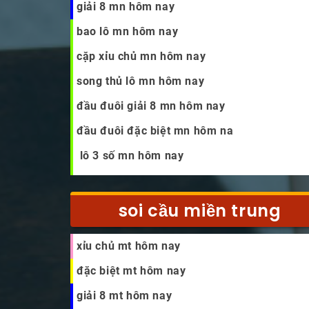
giải 8 mn hôm nay
bao lô mn hôm nay
cặp xỉu chủ mn hôm nay
song thủ lô mn hôm nay
đầu đuôi giải 8 mn hôm nay
đầu đuôi đặc biệt mn hôm na
lô 3 số mn hôm nay
soi cầu miền trung
xỉu chủ mt hôm nay
đặc biệt mt hôm nay
giải 8 mt hôm nay