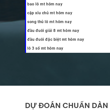
bao lô mt hôm nay
cặp xỉu chủ mt hôm nay
song thủ lô mt hôm nay
đầu đuôi giải 8 mt hôm nay
đầu đuôi đặc biệt mt hôm nay
lô 3 số mt hôm nay
DỰ ĐOÁN CHUẨN DÀN 