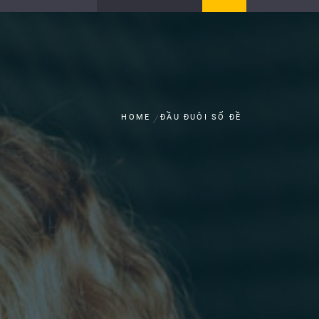
HOME
ĐẦU ĐUÔI SỐ ĐỀ