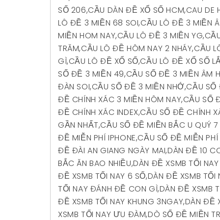
SỐ 206
,
CẦU DÀN ĐỀ XỔ SỐ HCM
,
CAU DE 
LÔ ĐỀ 3 MIỀN 68 SOI
,
CẦU LÔ ĐỀ 3 MIỀN 
MIỀN HOM NAY
,
CẦU LÔ ĐỀ 3 MIỀN YG
,
CẦU
TRĂM
,
CẦU LÔ ĐỀ HÔM NAY 2 NHÁY
,
CẦU L
GÌ
,
CẦU LÔ ĐỀ XỔ SỐ
,
CẦU LÔ ĐỀ XỔ SỐ L
SỐ ĐỀ 3 MIỀN 49
,
CẦU SỐ ĐỀ 3 MIỀN ÂM 
ĐÀN SOI
,
CẦU SỐ ĐỀ 3 MIỀN NHỚ
,
CẦU SỐ 
ĐỀ CHÍNH XÁC 3 MIỀN HÔM NAY
,
CẦU SỐ 
ĐỀ CHÍNH XÁC INDEX
,
CẦU SỐ ĐỀ CHÍNH X
GẦN NHẤT
,
CẦU SỐ ĐỀ MIỀN BẮC U QUÝ 7
ĐỀ MIỄN PHÍ IPHONE
,
CẦU SỐ ĐỀ MIỄN PHÍ 
ĐỀ ĐÀI AN GIANG NGÀY MAI
,
DÀN ĐỀ 10 C
BẮC ĂN BAO NHIỀU
,
DÀN ĐỀ XSMB TỐI NAY
ĐỀ XSMB TỐI NAY 6 SỐ
,
DÀN ĐỀ XSMB TỐI 
TỐI NAY ĐÁNH ĐỀ CON GÌ
,
DÀN ĐỀ XSMB T
ĐỀ XSMB TỐI NAY KHUNG 3NGAY
,
DÀN ĐỀ 
XSMB TỐI NAY ƯU ĐÀM
,
DÒ SỐ ĐỀ MIỀN T