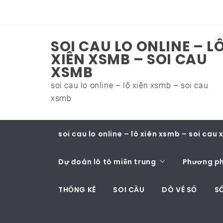
Skip
to
content
SOI CAU LO ONLINE – L
XIÊN XSMB – SOI CAU
XSMB
soi cau lo online – lô xiên xsmb – soi cau
xsmb
soi cau lo online – lô xiên xsmb – soi cau
Dự đoán lô tô miền trung
Phương ph
THỐNG KÊ
SOI CẦU
DÒ VÉ SỐ
S