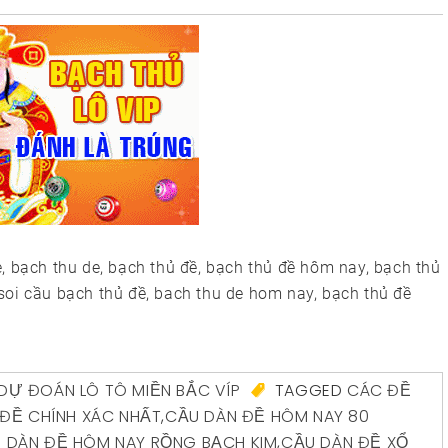
, bạch thu de, bạch thủ đề, bạch thủ đề hôm nay, bạch thủ
soi cầu bạch thủ đề, bach thu de hom nay, bạch thủ đề
DỰ ĐOÁN LÔ TÔ MIỀN BẮC VÍP
TAGGED
CÁC ĐỀ
 ĐỀ CHÍNH XÁC NHẤT
,
CẦU DÀN ĐỀ HÔM NAY 80
 DÀN ĐỀ HÔM NAY RỒNG BẠCH KIM
,
CẦU DÀN ĐỀ XỔ