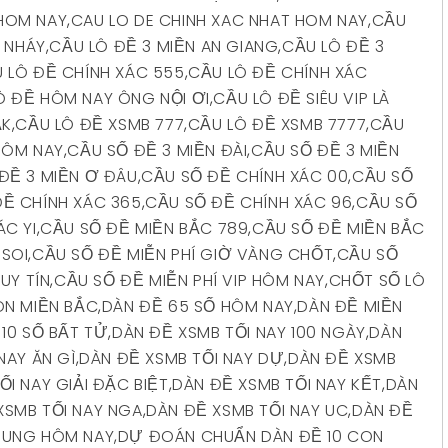
HOM NAY
,
CAU LO DE CHINH XAC NHAT HOM NAY
,
CẦU
Â NHÁY
,
CẦU LÔ ĐỀ 3 MIỀN AN GIANG
,
CẦU LÔ ĐỀ 3
 LÔ ĐỀ CHÍNH XÁC 555
,
CẦU LÔ ĐỀ CHÍNH XÁC
Ô ĐỀ HÔM NAY ÔNG NỘI ƠI
,
CẦU LÔ ĐỀ SIÊU VIP LÀ
ẮK
,
CẦU LÔ ĐỀ XSMB 777
,
CẦU LÔ ĐỀ XSMB 7777
,
CẦU
HÔM NAY
,
CẦU SỐ ĐỀ 3 MIỀN ĐÀI
,
CẦU SỐ ĐỀ 3 MIỀN
ĐỀ 3 MIỀN Ơ ĐÂU
,
CẦU SỐ ĐỀ CHÍNH XÁC 00
,
CẦU SỐ
ĐỀ CHÍNH XÁC 365
,
CẦU SỐ ĐỀ CHÍNH XÁC 96
,
CẦU SỐ
ÁC YI
,
CẦU SỐ ĐỀ MIỀN BẮC 789
,
CẦU SỐ ĐỀ MIỀN BẮC
 SOI
,
CẦU SỐ ĐỀ MIỄN PHÍ GIỜ VÀNG CHỐT
,
CẦU SỐ
UY TÍN
,
CẦU SỐ ĐỀ MIỄN PHÍ VIP HÔM NAY
,
CHỐT SỐ LÔ
ON MIỀN BẮC
,
DÀN ĐỀ 65 SỐ HÔM NAY
,
DÀN ĐỀ MIỀN
 10 SỐ BẤT TỬ
,
DÀN ĐỀ XSMB TỐI NAY 100 NGÀY
,
DÀN
NAY ĂN GÌ
,
DÀN ĐỀ XSMB TỐI NAY DỰ
,
DÀN ĐỀ XSMB
ỐI NAY GIẢI ĐẶC BIỆT
,
DÀN ĐỀ XSMB TỐI NAY KẾT
,
DÀN
XSMB TỐI NAY NGA
,
DÀN ĐỀ XSMB TỐI NAY UC
,
DÀN ĐỀ
RUNG HÔM NAY
,
DỰ ĐOÁN CHUẨN DÀN ĐỀ 10 CON