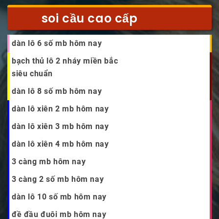
soi cầu cao cấp
dàn lô 6 số mb hôm nay
bạch thủ lô 2 nháy miền bắc
siêu chuẩn
dàn lô 8 số mb hôm nay
dàn lô xiên 2 mb hôm nay
dàn lô xiên 3 mb hôm nay
dàn lô xiên 4 mb hôm nay
3 càng mb hôm nay
3 càng 2 số mb hôm nay
dàn lô 10 số mb hôm nay
đề đầu đuôi mb hôm nay