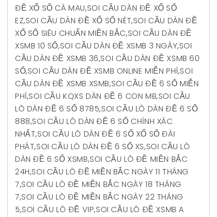
ĐỀ XỔ SỐ CÀ MAU
,
SOI CẦU DÀN ĐỀ XỔ SỐ
EZ
,
SOI CẦU DÀN ĐỀ XỔ SỐ NÉT
,
SOI CẦU DÀN ĐỀ
XỔ SỐ SIÊU CHUẨN MIỀN BẮC
,
SOI CẦU DÀN ĐỀ
XSMB 10 SỐ
,
SOI CẦU DÀN ĐỀ XSMB 3 NGÀY
,
SOI
CẦU DÀN ĐỀ XSMB 36
,
SOI CẦU DÀN ĐỀ XSMB 60
SỐ
,
SOI CẦU DÀN ĐỀ XSMB ONLINE MIỄN PHÍ
,
SOI
CẦU DÀN ĐỀ XSMB XSMB
,
SOI CẦU ĐỀ 6 SỐ MIỄN
PHÍ
,
SOI CẦU KQXS DÀN ĐỀ 6 CON MB
,
SOI CẦU
LÔ DÀN ĐỀ 6 SỐ 8785
,
SOI CẦU LÔ DÀN ĐỀ 6 SỐ
888
,
SOI CẦU LÔ DÀN ĐỀ 6 SỐ CHÍNH XÁC
NHẤT
,
SOI CẦU LÔ DÀN ĐỀ 6 SỐ XỔ SỐ ĐÀI
PHÁT
,
SOI CẦU LÔ DÀN ĐỀ 6 SỐ XS
,
SOI CẦU LÔ
DÀN ĐỀ 6 SỐ XSMB
,
SOI CẦU LÔ ĐỀ MIỀN BẮC
24H
,
SOI CẦU LÔ ĐỀ MIỀN BẮC NGÀY 11 THÁNG
7
,
SOI CẦU LÔ ĐỀ MIỀN BẮC NGÀY 18 THÁNG
7
,
SOI CẦU LÔ ĐỀ MIỀN BẮC NGÀY 22 THÁNG
5
,
SOI CẦU LÔ ĐỀ VIP
,
SOI CẦU LÔ ĐỀ XSMB A