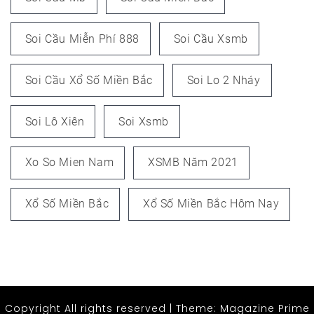
Soi Cầu Miễn Phí 888
Soi Cầu Xsmb
Soi Cầu Xổ Số Miền Bắc
Soi Lo 2 Nháy
Soi Lô Xiên
Soi Xsmb
Xo So Mien Nam
XSMB Năm 2021
Xổ Số Miền Bắc
Xổ Số Miền Bắc Hôm Nay
Copyright All rights reserved
|
Theme: Magazine Prime