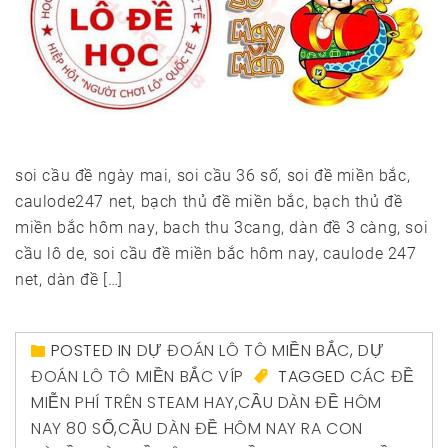
soi cầu đề ngày mai, soi cầu 36 số, soi đề miền bắc,
caulode247 net, bạch thủ đề miền bắc, bạch thủ đề
miền bắc hôm nay, bach thu 3cang, dàn đề 3 càng, soi
cầu lô de, soi cầu đề miền bắc hôm nay, caulode 247
net, dàn đề […]
POSTED IN
DỰ ĐOÁN LÔ TÔ MIỀN BẮC
,
DỰ
ĐOÁN LÔ TÔ MIỀN BẮC VÍP
TAGGED
CÁC ĐỀ
MIỄN PHÍ TRÊN STEAM HAY
,
CẦU DÀN ĐỀ HÔM
NAY 80 SỐ
,
CẦU DÀN ĐỀ HÔM NAY RA CON