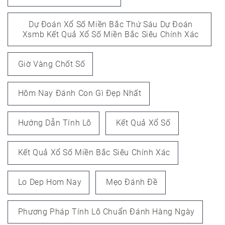
Dự Đoán Xổ Số Miền Bắc Thứ Sáu Dự Đoán
Xsmb Kết Quả Xổ Số Miền Bắc Siêu Chính Xác
Giờ Vàng Chốt Số
Hôm Nay Đánh Con Gì Đẹp Nhất
Hướng Dẫn Tính Lô
Kết Quả Xổ Số
Kết Quả Xổ Số Miền Bắc Siêu Chính Xác
Lo Dep Hom Nay
Mẹo Đánh Đề
Phương Pháp Tính Lô Chuẩn Đánh Hàng Ngày