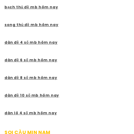
bạch thủ đề mb hôm nay
song thủ đề mb hôm nay
dàn đề 4 số mb hôm nay
dàn đề 6 số mb hôm nay
dàn đề 8 số mb hôm nay
dàn đề 10 số mb hôm nay
dàn lô 4 số mb hôm nay
SOI CẦU MIN NAM