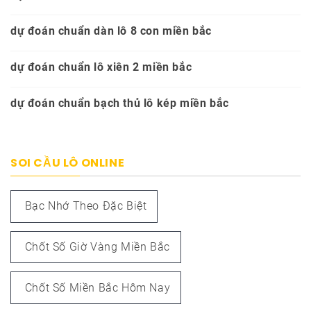
dự đoán chuẩn dàn lô 8 con miền bắc
dự đoán chuẩn lô xiên 2 miền bắc
dự đoán chuẩn bạch thủ lô kép miền bắc
SOI CẦU LÔ ONLINE
Bạc Nhớ Theo Đặc Biệt
Chốt Số Giờ Vàng Miền Bắc
Chốt Số Miền Bắc Hôm Nay