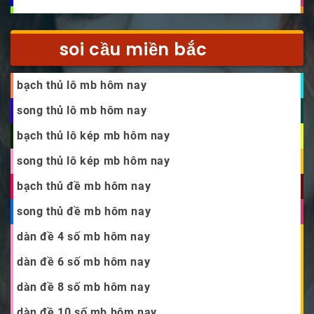
soi cầu miền bắc
bạch thủ lô mb hôm nay
song thủ lô mb hôm nay
bạch thủ lô kép mb hôm nay
song thủ lô kép mb hôm nay
bạch thủ đề mb hôm nay
song thủ đề mb hôm nay
dàn đề 4 số mb hôm nay
dàn đề 6 số mb hôm nay
dàn đề 8 số mb hôm nay
dàn đề 10 số mb hôm nay