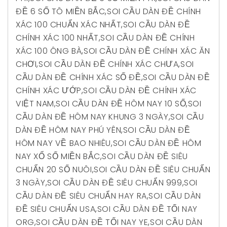
ĐỀ 6 SỐ TÔ MIỀN BẮC
,
SOI CẦU DÀN ĐỀ CHÍNH
XÁC 100 CHUẨN XÁC NHẤT
,
SOI CẦU DÀN ĐỀ
CHÍNH XÁC 100 NHẤT
,
SOI CẦU DÀN ĐỀ CHÍNH
XÁC 100 ÔNG BÀ
,
SOI CẦU DÀN ĐỀ CHÍNH XÁC ĂN
CHƠI
,
SOI CẦU DÀN ĐỀ CHÍNH XÁC CHƯA
,
SOI
CẦU DÀN ĐỀ CHÍNH XÁC SỐ ĐỀ
,
SOI CẦU DÀN ĐỀ
CHÍNH XÁC ƯỚP
,
SOI CẦU DÀN ĐỀ CHÍNH XÁC
VIỆT NAM
,
SOI CẦU DÀN ĐỀ HÔM NAY 10 SỐ
,
SOI
CẦU DÀN ĐỀ HÔM NAY KHUNG 3 NGÀY
,
SOI CẦU
DÀN ĐỀ HÔM NAY PHÚ YÊN
,
SOI CẦU DÀN ĐỀ
HÔM NAY VỀ BAO NHIÊU
,
SOI CẦU DÀN ĐỀ HÔM
NAY XỔ SỐ MIỀN BẮC
,
SOI CẦU DÀN ĐỀ SIÊU
CHUẨN 20 SỐ NUÔI
,
SOI CẦU DÀN ĐỀ SIÊU CHUẨN
3 NGÀY
,
SOI CẦU DÀN ĐỀ SIÊU CHUẨN 999
,
SOI
CẦU DÀN ĐỀ SIÊU CHUẨN HAY RA
,
SOI CẦU DÀN
ĐỀ SIÊU CHUẨN USA
,
SOI CẦU DÀN ĐỀ TỐI NAY
ORG
,
SOI CẦU DÀN ĐỀ TỐI NAY YE
,
SOI CẦU DÀN