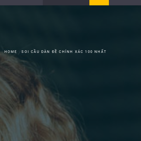
HOME
SOI CẦU DÀN ĐỀ CHÍNH XÁC 100 NHẤT