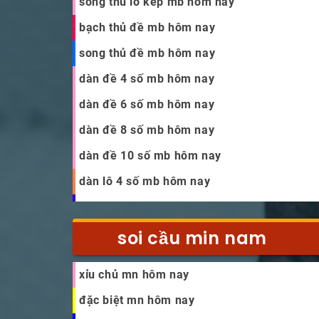
song thủ lô kép mb hôm nay
bạch thủ đề mb hôm nay
song thủ đề mb hôm nay
dàn đề 4 số mb hôm nay
dàn đề 6 số mb hôm nay
dàn đề 8 số mb hôm nay
dàn đề 10 số mb hôm nay
dàn lô 4 số mb hôm nay
soi cầu min nam
xỉu chủ mn hôm nay
đặc biệt mn hôm nay