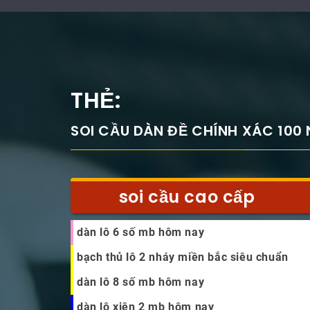
THẺ:
SOI CẦU DÀN ĐỀ CHÍNH XÁC 100
soi cầu cao cấp
dàn lô 6 số mb hôm nay
bạch thủ lô 2 nháy miền bắc siêu chuẩn
dàn lô 8 số mb hôm nay
dàn lô xiên 2 mb hôm nay