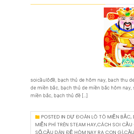
soicầulôđề, bạch thủ de hôm nay, bach thu de
de miền bắc, bạch thủ de miền bắc hôm nay, 
miền bắc, bạch thủ đề […]
POSTED IN
DỰ ĐOÁN LÔ TÔ MIỀN BẮC
,
MIỄN PHÍ TRÊN STEAM HAY
,
CÁCH SOI CẦU
SỐ
,
CẦU DÀN ĐỀ HÔM NAY RA CON GÌ
,
CẦU