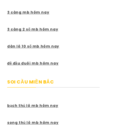
3 càng mb hôm nay
3 càng 2 số mb hôm nay
dàn lô 10 số mb hôm nay
đề đầu đuôi mb hôm nay
SOI CẦU MIỀN BẮC
bạch thủ lô mb hôm nay
song thủ lô mb hôm nay