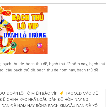
, bạch thu de, bạch thủ đề, bạch thủ đề hôm nay, bạch thủ
soi cầu bạch thủ đề, bach thu de hom nay, bạch thủ đề
DỰ ĐOÁN LÔ TÔ MIỀN BẮC VÍP
TAGGED
CÁC ĐỀ
 ĐỀ CHÍNH XÁC NHẤT
,
CẦU DÀN ĐỀ HÔM NAY 80
 DÀN ĐỀ HÔM NAY RỒNG BẠCH KIM
,
CẦU DÀN ĐỀ XỔ