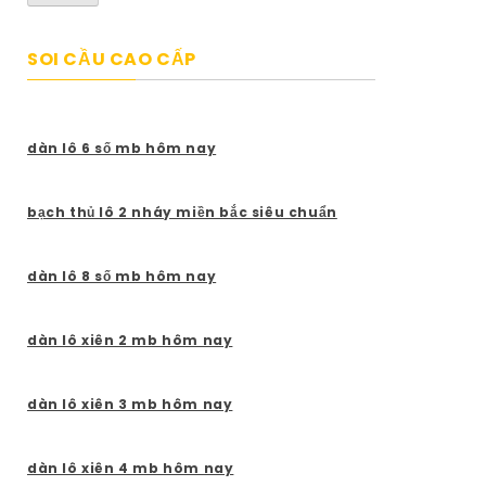
SOI CẦU CAO CẤP
dàn lô 6 số mb hôm nay
bạch thủ lô 2 nháy miền bắc siêu chuẩn
dàn lô 8 số mb hôm nay
dàn lô xiên 2 mb hôm nay
dàn lô xiên 3 mb hôm nay
dàn lô xiên 4 mb hôm nay