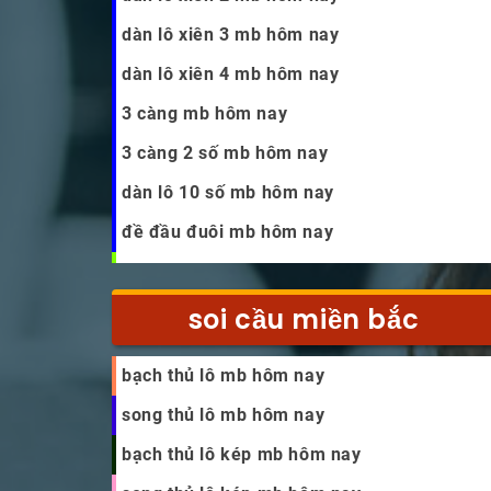
dàn lô xiên 3 mb hôm nay
dàn lô xiên 4 mb hôm nay
3 càng mb hôm nay
3 càng 2 số mb hôm nay
dàn lô 10 số mb hôm nay
đề đầu đuôi mb hôm nay
soi cầu miền bắc
bạch thủ lô mb hôm nay
song thủ lô mb hôm nay
bạch thủ lô kép mb hôm nay