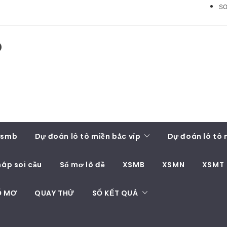
so
Ô
 xsmb
Dự đoán lô tô miền bắc víp
Dự đoán lô tô 
áp soi cầu
Sổ mơ lô đề
XSMB
XSMN
XSMT
Ổ MƠ
QUAY THỬ
SỐ KẾT QUẢ