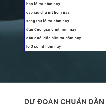
bao lô mt hôm nay
cặp xỉu chủ mt hôm nay
song thủ lô mt hôm nay
đầu đuôi giải 8 mt hôm nay
đầu đuôi đặc biệt mt hôm nay
lô 3 số mt hôm nay
DỰ ĐOÁN CHUẨN DÀN 