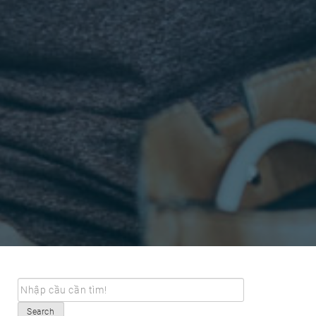
Search