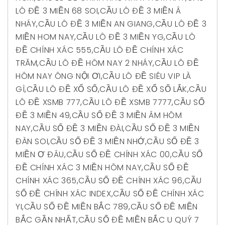
LÔ ĐỀ 3 MIỀN 68 SOI
,
CẦU LÔ ĐỀ 3 MIỀN Â
NHÁY
,
CẦU LÔ ĐỀ 3 MIỀN AN GIANG
,
CẦU LÔ ĐỀ 3
MIỀN HOM NAY
,
CẦU LÔ ĐỀ 3 MIỀN YG
,
CẦU LÔ
ĐỀ CHÍNH XÁC 555
,
CẦU LÔ ĐỀ CHÍNH XÁC
TRĂM
,
CẦU LÔ ĐỀ HÔM NAY 2 NHÁY
,
CẦU LÔ ĐỀ
HÔM NAY ÔNG NỘI ƠI
,
CẦU LÔ ĐỀ SIÊU VIP LÀ
GÌ
,
CẦU LÔ ĐỀ XỔ SỐ
,
CẦU LÔ ĐỀ XỔ SỐ LẮK
,
CẦU
LÔ ĐỀ XSMB 777
,
CẦU LÔ ĐỀ XSMB 7777
,
CẦU SỐ
ĐỀ 3 MIỀN 49
,
CẦU SỐ ĐỀ 3 MIỀN ÂM HÔM
NAY
,
CẦU SỐ ĐỀ 3 MIỀN ĐÀI
,
CẦU SỐ ĐỀ 3 MIỀN
ĐÀN SOI
,
CẦU SỐ ĐỀ 3 MIỀN NHỚ
,
CẦU SỐ ĐỀ 3
MIỀN Ơ ĐÂU
,
CẦU SỐ ĐỀ CHÍNH XÁC 00
,
CẦU SỐ
ĐỀ CHÍNH XÁC 3 MIỀN HÔM NAY
,
CẦU SỐ ĐỀ
CHÍNH XÁC 365
,
CẦU SỐ ĐỀ CHÍNH XÁC 96
,
CẦU
SỐ ĐỀ CHÍNH XÁC INDEX
,
CẦU SỐ ĐỀ CHÍNH XÁC
YI
,
CẦU SỐ ĐỀ MIỀN BẮC 789
,
CẦU SỐ ĐỀ MIỀN
BẮC GẦN NHẤT
,
CẦU SỐ ĐỀ MIỀN BẮC U QUÝ 7