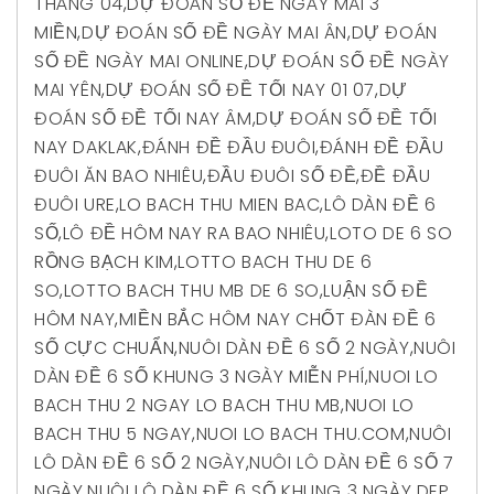
THÁNG 04
,
DỰ ĐOÁN SỐ ĐỀ NGÀY MAI 3
MIỀN
,
DỰ ĐOÁN SỐ ĐỀ NGÀY MAI ÂN
,
DỰ ĐOÁN
SỐ ĐỀ NGÀY MAI ONLINE
,
DỰ ĐOÁN SỐ ĐỀ NGÀY
MAI YÊN
,
DỰ ĐOÁN SỐ ĐỀ TỐI NAY 01 07
,
DỰ
ĐOÁN SỐ ĐỀ TỐI NAY ÂM
,
DỰ ĐOÁN SỐ ĐỀ TỐI
NAY DAKLAK
,
ĐÁNH ĐỀ ĐẦU ĐUÔI
,
ĐÁNH ĐỀ ĐẦU
ĐUÔI ĂN BAO NHIÊU
,
ĐẦU ĐUÔI SỐ ĐỀ
,
ĐỀ ĐẦU
ĐUÔI URE
,
LO BACH THU MIEN BAC
,
LÔ DÀN ĐỀ 6
SỐ
,
LÔ ĐỀ HÔM NAY RA BAO NHIÊU
,
LOTO DE 6 SO
RỒNG BẠCH KIM
,
LOTTO BACH THU DE 6
SO
,
LOTTO BACH THU MB DE 6 SO
,
LUẬN SỐ ĐỀ
HÔM NAY
,
MIỀN BẮC HÔM NAY CHỐT ĐÀN ĐỀ 6
SỐ CỰC CHUẨN
,
NUÔI DÀN ĐỀ 6 SỐ 2 NGÀY
,
NUÔI
DÀN ĐỀ 6 SỐ KHUNG 3 NGÀY MIỄN PHÍ
,
NUOI LO
BACH THU 2 NGAY LO BACH THU MB
,
NUOI LO
BACH THU 5 NGAY
,
NUOI LO BACH THU.COM
,
NUÔI
LÔ DÀN ĐỀ 6 SỐ 2 NGÀY
,
NUÔI LÔ DÀN ĐỀ 6 SỐ 7
NGÀY
,
NUÔI LÔ DÀN ĐỀ 6 SỐ KHUNG 3 NGÀY DEP