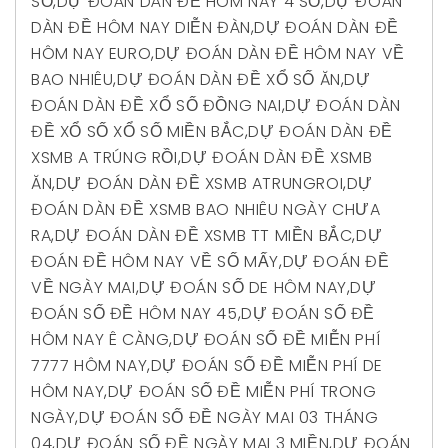
SỐ
,
DỰ ĐOÁN DÀN ĐỀ HÔM NAY 4 SỐ
,
DỰ ĐOÁN
DÀN ĐỀ HÔM NAY DIỄN ĐÀN
,
DỰ ĐOÁN DÀN ĐỀ
HÔM NAY EURO
,
DỰ ĐOÁN DÀN ĐỀ HÔM NAY VỀ
BAO NHIÊU
,
DỰ ĐOÁN DÀN ĐỀ XỔ SỐ ĂN
,
DỰ
ĐOÁN DÀN ĐỀ XỔ SỐ ĐỒNG NAI
,
DỰ ĐOÁN DÀN
ĐỀ XỔ SỐ XỔ SỐ MIỀN BẮC
,
DỰ ĐOÁN DÀN ĐỀ
XSMB A TRÚNG RỒI
,
DỰ ĐOÁN DÀN ĐỀ XSMB
ĂN
,
DỰ ĐOÁN DÀN ĐỀ XSMB ATRUNGROI
,
DỰ
ĐOÁN DÀN ĐỀ XSMB BAO NHIÊU NGÀY CHƯA
RA
,
DỰ ĐOÁN DÀN ĐỀ XSMB TT MIỀN BẮC
,
DỰ
ĐOÁN ĐỀ HÔM NAY VỀ SỐ MẤY
,
DỰ ĐOÁN ĐỀ
VỀ NGÀY MAI
,
DỰ ĐOÁN SỐ DE HÔM NAY
,
DỰ
ĐOÁN SỐ ĐỀ HÔM NAY 45
,
DỰ ĐOÁN SỐ ĐỀ
HÔM NAY Ê CÀNG
,
DỰ ĐOÁN SỐ ĐỀ MIỄN PHÍ
7777 HÔM NAY
,
DỰ ĐOÁN SỐ ĐỀ MIỄN PHÍ DE
HÔM NAY
,
DỰ ĐOÁN SỐ ĐỀ MIỄN PHÍ TRONG
NGÀY
,
DỰ ĐOÁN SỐ ĐỀ NGÀY MAI 03 THÁNG
04
,
DỰ ĐOÁN SỐ ĐỀ NGÀY MAI 3 MIỀN
,
DỰ ĐOÁN