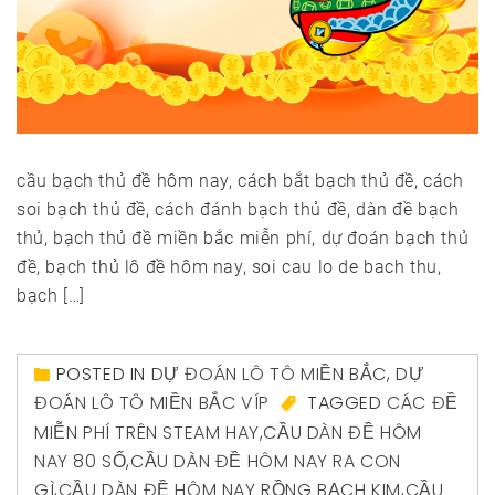
cầu bạch thủ đề hôm nay, cách bắt bạch thủ đề, cách
soi bạch thủ đề, cách đánh bạch thủ đề, dàn đề bạch
thủ, bạch thủ đề miền bắc miễn phí, dự đoán bạch thủ
đề, bạch thủ lô đề hôm nay, soi cau lo de bach thu,
bạch […]
POSTED IN
DỰ ĐOÁN LÔ TÔ MIỀN BẮC
,
DỰ
ĐOÁN LÔ TÔ MIỀN BẮC VÍP
TAGGED
CÁC ĐỀ
MIỄN PHÍ TRÊN STEAM HAY
,
CẦU DÀN ĐỀ HÔM
NAY 80 SỐ
,
CẦU DÀN ĐỀ HÔM NAY RA CON
GÌ
,
CẦU DÀN ĐỀ HÔM NAY RỒNG BẠCH KIM
,
CẦU