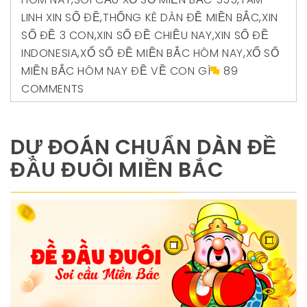
LINH XIN SỐ ĐỀ
,
THỐNG KÊ DÀN ĐỀ MIỀN BẮC
,
XIN
SỐ ĐỀ 3 CON
,
XIN SỐ ĐỀ CHIỀU NAY
,
XIN SỐ ĐỀ
INDONESIA
,
XỔ SỐ ĐỀ MIỀN BẮC HÔM NAY
,
XỔ SỐ
MIỀN BẮC HÔM NAY ĐỀ VỀ CON GÌ
89
COMMENTS
DỰ ĐOÁN CHUẨN DÀN ĐỀ
ĐẦU ĐUÔI MIỀN BẮC