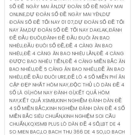
SỐ ĐỀ NGÀY MAI ÂN
,
DỰ ĐOÁN SỐ ĐỀ NGÀY MAI
ONLINE
,
DỰ ĐOÁN SỐ ĐỀ NGÀY MAI YÊN
,
DỰ
ĐOÁN SỐ ĐỀ TỐI NAY 01 07
,
DỰ ĐOÁN SỐ ĐỀ TỐI
NAY ÂM
,
DỰ ĐOÁN SỐ ĐỀ TỐI NAY DAKLAK
,
ĐÁNH
ĐỀ ĐẦU ĐUÔI
,
ĐÁNH ĐỀ ĐẦU ĐUÔI ĂN BAO
NHIÊU
,
ĐẦU ĐUÔI SỐ ĐỀ
,
ĐỀ 4 CÀNG ĂN BAO
NHIÊU
,
ĐỀ 4 CÀNG ĂN BAO NHIÊU LẦN
,
ĐỀ 4 CÀNG
ĐƯỢC BAO NHIÊU TIỀN
,
ĐỀ 4 CÀNG MIỀN BẮC ĂN
BAO NHIÊU
,
ĐỀ 5 CÀNG ĂN BAO NHIÊU
,
ĐỀ ĂN BAO
NHIÊU
,
ĐỀ ĐẦU ĐUÔI URE
,
ĐỀ LÔ 4 SỐ MIỄN PHÍ ĂN
CẶP ĐẸP NHẤT HÔM NAY
,
ĐỘC THỦ LÔ DÀN ĐỀ 4
SỐ LÀ GÌ
,
HÔM NAY ĐÁNH GÌ
,
KẾT QUẢ HÔM
NAY
,
KẾT QUẢ XSMB
,
KINH NGHIỆM ĐÁNH DÀN ĐỀ
4 SỐ MIỀN BẮC
,
KINH NGHIỆM ĐÁNH DÀN ĐỀ 4 SỐ
MIỀN BẮC SIÊU CHUẨN
,
KINH NGHIỆM SOI CẦU
CHUẨN
,
KQXSMB PLUS LÔ DÀN ĐỀ 4 SỐ
,
LBT DE 4
SO MIEN BAC
,
LO BACH THU 366 DE 4 SO
,
LO BACH