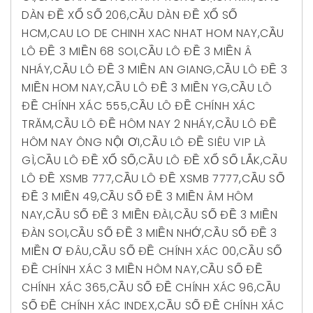
DÀN ĐỀ XỔ SỐ 206
,
CẦU DÀN ĐỀ XỔ SỐ
HCM
,
CAU LO DE CHINH XAC NHAT HOM NAY
,
CẦU
LÔ ĐỀ 3 MIỀN 68 SOI
,
CẦU LÔ ĐỀ 3 MIỀN Â
NHÁY
,
CẦU LÔ ĐỀ 3 MIỀN AN GIANG
,
CẦU LÔ ĐỀ 3
MIỀN HOM NAY
,
CẦU LÔ ĐỀ 3 MIỀN YG
,
CẦU LÔ
ĐỀ CHÍNH XÁC 555
,
CẦU LÔ ĐỀ CHÍNH XÁC
TRĂM
,
CẦU LÔ ĐỀ HÔM NAY 2 NHÁY
,
CẦU LÔ ĐỀ
HÔM NAY ÔNG NỘI ƠI
,
CẦU LÔ ĐỀ SIÊU VIP LÀ
GÌ
,
CẦU LÔ ĐỀ XỔ SỐ
,
CẦU LÔ ĐỀ XỔ SỐ LẮK
,
CẦU
LÔ ĐỀ XSMB 777
,
CẦU LÔ ĐỀ XSMB 7777
,
CẦU SỐ
ĐỀ 3 MIỀN 49
,
CẦU SỐ ĐỀ 3 MIỀN ÂM HÔM
NAY
,
CẦU SỐ ĐỀ 3 MIỀN ĐÀI
,
CẦU SỐ ĐỀ 3 MIỀN
ĐÀN SOI
,
CẦU SỐ ĐỀ 3 MIỀN NHỚ
,
CẦU SỐ ĐỀ 3
MIỀN Ơ ĐÂU
,
CẦU SỐ ĐỀ CHÍNH XÁC 00
,
CẦU SỐ
ĐỀ CHÍNH XÁC 3 MIỀN HÔM NAY
,
CẦU SỐ ĐỀ
CHÍNH XÁC 365
,
CẦU SỐ ĐỀ CHÍNH XÁC 96
,
CẦU
SỐ ĐỀ CHÍNH XÁC INDEX
,
CẦU SỐ ĐỀ CHÍNH XÁC