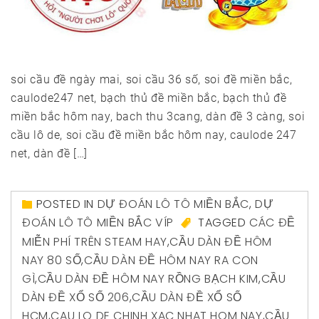
soi cầu đề ngày mai, soi cầu 36 số, soi đề miền bắc,
caulode247 net, bạch thủ đề miền bắc, bạch thủ đề
miền bắc hôm nay, bach thu 3cang, dàn đề 3 càng, soi
cầu lô de, soi cầu đề miền bắc hôm nay, caulode 247
net, dàn đề […]
POSTED IN
DỰ ĐOÁN LÔ TÔ MIỀN BẮC
,
DỰ
ĐOÁN LÔ TÔ MIỀN BẮC VÍP
TAGGED
CÁC ĐỀ
MIỄN PHÍ TRÊN STEAM HAY
,
CẦU DÀN ĐỀ HÔM
NAY 80 SỐ
,
CẦU DÀN ĐỀ HÔM NAY RA CON
GÌ
,
CẦU DÀN ĐỀ HÔM NAY RỒNG BẠCH KIM
,
CẦU
DÀN ĐỀ XỔ SỐ 206
,
CẦU DÀN ĐỀ XỔ SỐ
HCM
,
CAU LO DE CHINH XAC NHAT HOM NAY
,
CẦU