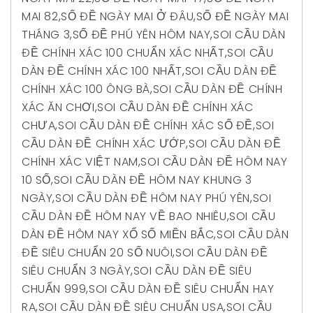
MAI 82
,
SỐ ĐỀ NGÀY MAI Ở ĐÂU
,
SỐ ĐỀ NGÀY MAI
THÁNG 3
,
SỐ ĐỀ PHÚ YÊN HÔM NAY
,
SOI CẦU DÀN
ĐỀ CHÍNH XÁC 100 CHUẨN XÁC NHẤT
,
SOI CẦU
DÀN ĐỀ CHÍNH XÁC 100 NHẤT
,
SOI CẦU DÀN ĐỀ
CHÍNH XÁC 100 ÔNG BÀ
,
SOI CẦU DÀN ĐỀ CHÍNH
XÁC ĂN CHƠI
,
SOI CẦU DÀN ĐỀ CHÍNH XÁC
CHƯA
,
SOI CẦU DÀN ĐỀ CHÍNH XÁC SỐ ĐỀ
,
SOI
CẦU DÀN ĐỀ CHÍNH XÁC ƯỚP
,
SOI CẦU DÀN ĐỀ
CHÍNH XÁC VIỆT NAM
,
SOI CẦU DÀN ĐỀ HÔM NAY
10 SỐ
,
SOI CẦU DÀN ĐỀ HÔM NAY KHUNG 3
NGÀY
,
SOI CẦU DÀN ĐỀ HÔM NAY PHÚ YÊN
,
SOI
CẦU DÀN ĐỀ HÔM NAY VỀ BAO NHIÊU
,
SOI CẦU
DÀN ĐỀ HÔM NAY XỔ SỐ MIỀN BẮC
,
SOI CẦU DÀN
ĐỀ SIÊU CHUẨN 20 SỐ NUÔI
,
SOI CẦU DÀN ĐỀ
SIÊU CHUẨN 3 NGÀY
,
SOI CẦU DÀN ĐỀ SIÊU
CHUẨN 999
,
SOI CẦU DÀN ĐỀ SIÊU CHUẨN HAY
RA
,
SOI CẦU DÀN ĐỀ SIÊU CHUẨN USA
,
SOI CẦU