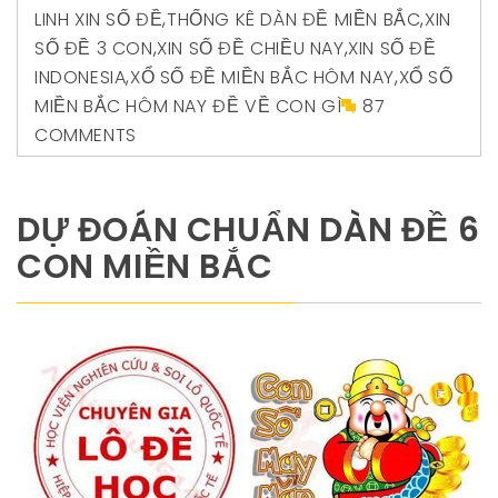
LINH XIN SỐ ĐỀ
,
THỐNG KÊ DÀN ĐỀ MIỀN BẮC
,
XIN
SỐ ĐỀ 3 CON
,
XIN SỐ ĐỀ CHIỀU NAY
,
XIN SỐ ĐỀ
INDONESIA
,
XỔ SỐ ĐỀ MIỀN BẮC HÔM NAY
,
XỔ SỐ
MIỀN BẮC HÔM NAY ĐỀ VỀ CON GÌ
87
COMMENTS
DỰ ĐOÁN CHUẨN DÀN ĐỀ 6
CON MIỀN BẮC