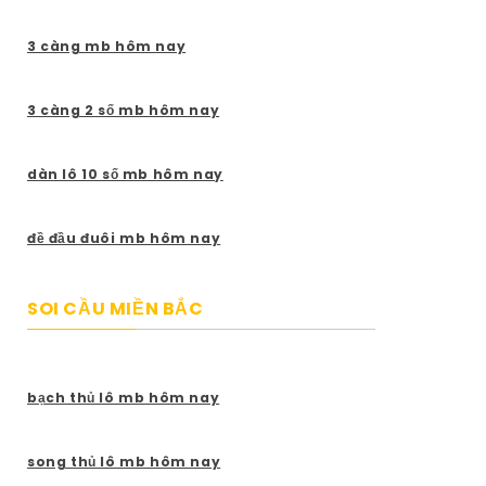
3 càng mb hôm nay
3 càng 2 số mb hôm nay
dàn lô 10 số mb hôm nay
đề đầu đuôi mb hôm nay
SOI CẦU MIỀN BẮC
bạch thủ lô mb hôm nay
song thủ lô mb hôm nay