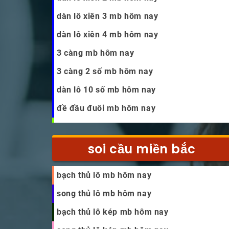
dàn lô xiên 3 mb hôm nay
dàn lô xiên 4 mb hôm nay
3 càng mb hôm nay
3 càng 2 số mb hôm nay
dàn lô 10 số mb hôm nay
đề đầu đuôi mb hôm nay
soi cầu miền bắc
bạch thủ lô mb hôm nay
song thủ lô mb hôm nay
bạch thủ lô kép mb hôm nay