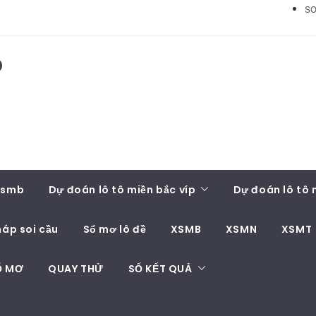
so
Ô
 xsmb
Dự đoán lô tô miền bắc víp
Dự đoán lô tô 
áp soi cầu
Sổ mơ lô đề
XSMB
XSMN
XSMT
Ổ MƠ
QUAY THỬ
SỐ KẾT QUẢ