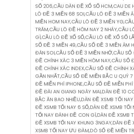
SỐ 206
,
CẦU DÀN ĐỀ XỔ SỐ HCM
,
CAU DE 
LÔ ĐỀ 3 MIỀN 68 SOI
,
CẦU LÔ ĐỀ 3 MIỀN 
MIỀN HOM NAY
,
CẦU LÔ ĐỀ 3 MIỀN YG
,
CẦU
TRĂM
,
CẦU LÔ ĐỀ HÔM NAY 2 NHÁY
,
CẦU L
GÌ
,
CẦU LÔ ĐỀ XỔ SỐ
,
CẦU LÔ ĐỀ XỔ SỐ L
SỐ ĐỀ 3 MIỀN 49
,
CẦU SỐ ĐỀ 3 MIỀN ÂM 
ĐÀN SOI
,
CẦU SỐ ĐỀ 3 MIỀN NHỚ
,
CẦU SỐ 
ĐỀ CHÍNH XÁC 3 MIỀN HÔM NAY
,
CẦU SỐ 
ĐỀ CHÍNH XÁC INDEX
,
CẦU SỐ ĐỀ CHÍNH X
GẦN NHẤT
,
CẦU SỐ ĐỀ MIỀN BẮC U QUÝ 7
ĐỀ MIỄN PHÍ IPHONE
,
CẦU SỐ ĐỀ MIỄN PHÍ 
ĐỀ ĐÀI AN GIANG NGÀY MAI
,
DÀN ĐỀ 10 C
BẮC ĂN BAO NHIỀU
,
DÀN ĐỀ XSMB TỐI NAY
ĐỀ XSMB TỐI NAY 6 SỐ
,
DÀN ĐỀ XSMB TỐI 
TỐI NAY ĐÁNH ĐỀ CON GÌ
,
DÀN ĐỀ XSMB T
ĐỀ XSMB TỐI NAY KHUNG 3NGAY
,
DÀN ĐỀ 
XSMB TỐI NAY ƯU ĐÀM
,
DÒ SỐ ĐỀ MIỀN T