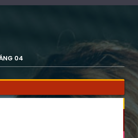
HÁNG 04