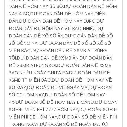
DÀN ĐỀ HÔM NAY 36 SỐ
,
DỰ ĐOÁN DÀN ĐỀ HÔM
NAY 4 SỐ
,
DỰ ĐOÁN DÀN ĐỀ HÔM NAY DIỄN
ĐÀN
,
DỰ ĐOÁN DÀN ĐỀ HÔM NAY EURO
,
DỰ
ĐOÁN DÀN ĐỀ HÔM NAY VỀ BAO NHIÊU
,
DỰ
ĐOÁN DÀN ĐỀ XỔ SỐ ĂN
,
DỰ ĐOÁN DÀN ĐỀ XỔ
SỐ ĐỒNG NAI
,
DỰ ĐOÁN DÀN ĐỀ XỔ SỐ XỔ SỐ
MIỀN BẮC
,
DỰ ĐOÁN DÀN ĐỀ XSMB A TRÚNG
RỒI
,
DỰ ĐOÁN DÀN ĐỀ XSMB ĂN
,
DỰ ĐOÁN DÀN
ĐỀ XSMB ATRUNGROI
,
DỰ ĐOÁN DÀN ĐỀ XSMB
BAO NHIÊU NGÀY CHƯA RA
,
DỰ ĐOÁN DÀN ĐỀ
XSMB TT MIỀN BẮC
,
DỰ ĐOÁN ĐỀ HÔM NAY VỀ
SỐ MẤY
,
DỰ ĐOÁN ĐỀ VỀ NGÀY MAI
,
DỰ ĐOÁN
SỐ DE HÔM NAY
,
DỰ ĐOÁN SỐ ĐỀ HÔM NAY
45
,
DỰ ĐOÁN SỐ ĐỀ HÔM NAY Ê CÀNG
,
DỰ ĐOÁN
SỐ ĐỀ MIỄN PHÍ 7777 HÔM NAY
,
DỰ ĐOÁN SỐ ĐỀ
MIỄN PHÍ DE HÔM NAY
,
DỰ ĐOÁN SỐ ĐỀ MIỄN PHÍ
TRONG NGÀY
,
DỰ ĐOÁN SỐ ĐỀ NGÀY MAI 03