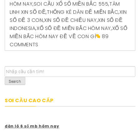
HÔM NAY
,
SOI CẦU XỔ SỐ MIỀN BẮC 555
,
TÂM
LINH XIN SỐ ĐỀ
,
THỐNG KÊ DÀN ĐỀ MIỀN BẮC
,
XIN
SỐ ĐỀ 3 CON
,
XIN SỐ ĐỀ CHIỀU NAY
,
XIN SỐ ĐỀ
INDONESIA
,
XỔ SỐ ĐỀ MIỀN BẮC HÔM NAY
,
XỔ SỐ
MIỀN BẮC HÔM NAY ĐỀ VỀ CON GÌ
89
COMMENTS
Search
SOI CẦU CAO CẤP
dàn lô 6 số mb hôm nay