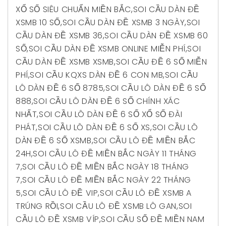
XỔ SỐ SIÊU CHUẨN MIỀN BẮC
,
SOI CẦU DÀN ĐỀ
XSMB 10 SỐ
,
SOI CẦU DÀN ĐỀ XSMB 3 NGÀY
,
SOI
CẦU DÀN ĐỀ XSMB 36
,
SOI CẦU DÀN ĐỀ XSMB 60
SỐ
,
SOI CẦU DÀN ĐỀ XSMB ONLINE MIỄN PHÍ
,
SOI
CẦU DÀN ĐỀ XSMB XSMB
,
SOI CẦU ĐỀ 6 SỐ MIỄN
PHÍ
,
SOI CẦU KQXS DÀN ĐỀ 6 CON MB
,
SOI CẦU
LÔ DÀN ĐỀ 6 SỐ 8785
,
SOI CẦU LÔ DÀN ĐỀ 6 SỐ
888
,
SOI CẦU LÔ DÀN ĐỀ 6 SỐ CHÍNH XÁC
NHẤT
,
SOI CẦU LÔ DÀN ĐỀ 6 SỐ XỔ SỐ ĐÀI
PHÁT
,
SOI CẦU LÔ DÀN ĐỀ 6 SỐ XS
,
SOI CẦU LÔ
DÀN ĐỀ 6 SỐ XSMB
,
SOI CẦU LÔ ĐỀ MIỀN BẮC
24H
,
SOI CẦU LÔ ĐỀ MIỀN BẮC NGÀY 11 THÁNG
7
,
SOI CẦU LÔ ĐỀ MIỀN BẮC NGÀY 18 THÁNG
7
,
SOI CẦU LÔ ĐỀ MIỀN BẮC NGÀY 22 THÁNG
5
,
SOI CẦU LÔ ĐỀ VIP
,
SOI CẦU LÔ ĐỀ XSMB A
TRÚNG RỒI
,
SOI CẦU LÔ ĐỀ XSMB LÔ GAN
,
SOI
CẦU LÔ ĐỀ XSMB VÍP
,
SOI CẦU SỐ ĐỀ MIỀN NAM