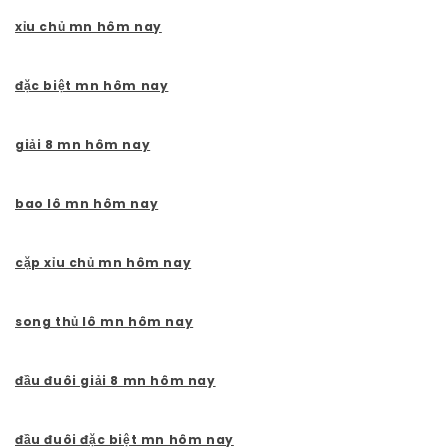
xỉu chủ mn hôm nay
đặc biệt mn hôm nay
giải 8 mn hôm nay
bao lô mn hôm nay
cặp xỉu chủ mn hôm nay
song thủ lô mn hôm nay
đầu đuôi giải 8 mn hôm nay
đầu đuôi đặc biệt mn hôm nay