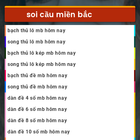
soi cầu miền bắc
bạch thủ lô mb hôm nay
song thủ lô mb hôm nay
bạch thủ lô kép mb hôm nay
song thủ lô kép mb hôm nay
bạch thủ đề mb hôm nay
song thủ đề mb hôm nay
dàn đề 4 số mb hôm nay
dàn đề 6 số mb hôm nay
dàn đề 8 số mb hôm nay
dàn đề 10 số mb hôm nay