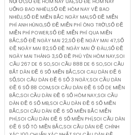
NỘI ƠI
,
SỐ ĐỀ HÔM NAY UAE
,
SỐ ĐỀ HÔM NAY
UỐNG BAO NHIÊU
,
SỐ ĐỀ HÔM NAY VỀ BAO
NHIÊU
,
SỐ ĐỀ MIỀN BẮC NGÀY MAI
,
SỐ ĐỀ MIỄN
PHÍ ANH HÙNG
,
SỐ ĐỀ MIỄN PHÍ ÔNG TRỜI
,
SỐ ĐỀ
MIỄN PHÍ POWER
,
SỐ ĐỀ MIỄN PHÍ QUA MIỀN
BẮC
,
SỐ ĐỀ NGÀY MAI 22
,
SỐ ĐỀ NGÀY MAI 47
,
SỐ
ĐỀ NGÀY MAI 82
,
SỐ ĐỀ NGÀY MAI Ở ĐÂU
,
SỐ ĐỀ
NGÀY MAI THÁNG 3
,
SỐ ĐỀ PHÚ YÊN HÔM NAY
,
SOI
CẦU 267 DE 6 SO
,
SOI CẦU 888 DE 6 SO
,
SOI CẦU
BẮT DÀN ĐỀ 6 SỐ MIỀN BẮC
,
SOI CAU DÀN ĐỀ 6
SỐ
,
SOI CẦU DÀN ĐỀ 6 SỐ 3 NGÀY
,
SOI CẦU DÀN
ĐỀ 6 SỐ 88 COM
,
SOI CẦU DÀN ĐỀ 6 SỐ DE MIỀN
BẮC
,
SOI CẦU DÀN ĐỀ 6 SỐ HÔM NAY
,
SOI CẦU
DÀN ĐỀ 6 SỐ MB
,
SOI CẦU DÀN ĐỀ 6 SỐ MIỀN
BẮC
,
SOI CẦU DÀN ĐỀ 6 SỐ MIỀN BẮC MIỄN
PHÍ
,
SOI CẦU DÀN ĐỀ 6 SỐ MIỄN PHÍ
,
SOI CẦU DÀN
ĐỀ 6 SỐ TÔ MIỀN BẮC
,
SOI CẦU DÀN ĐỀ CHÍNH
XÁC 100 CHUẨN XÁC NHẤT
,
SOI CẦU DÀN ĐỀ