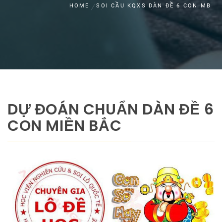
HOME
SOI CẦU KQXS DÀN ĐỀ 6 CON MB
DỰ ĐOÁN CHUẨN DÀN ĐỀ 6
CON MIỀN BẮC