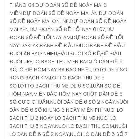
THÁNG 04
,
DỰ ĐOÁN SỐ ĐỀ NGÀY MAI 3
MIỀN
,
DỰ ĐOÁN SỐ ĐỀ NGÀY MAI ÂN
,
DỰ ĐOÁN
SỐ ĐỀ NGÀY MAI ONLINE
,
DỰ ĐOÁN SỐ ĐỀ NGÀY
MAI YÊN
,
DỰ ĐOÁN SỐ ĐỀ TỐI NAY 01 07
,
DỰ
ĐOÁN SỐ ĐỀ TỐI NAY ÂM
,
DỰ ĐOÁN SỐ ĐỀ TỐI
NAY DAKLAK
,
ĐÁNH ĐỀ ĐẦU ĐUÔI
,
ĐÁNH ĐỀ ĐẦU
ĐUÔI ĂN BAO NHIÊU
,
ĐẦU ĐUÔI SỐ ĐỀ
,
ĐỀ ĐẦU
ĐUÔI URE
,
LO BACH THU MIEN BAC
,
LÔ DÀN ĐỀ 6
SỐ
,
LÔ ĐỀ HÔM NAY RA BAO NHIÊU
,
LOTO DE 6 SO
RỒNG BẠCH KIM
,
LOTTO BACH THU DE 6
SO
,
LOTTO BACH THU MB DE 6 SO
,
LUẬN SỐ ĐỀ
HÔM NAY
,
MIỀN BẮC HÔM NAY CHỐT ĐÀN ĐỀ 6
SỐ CỰC CHUẨN
,
NUÔI DÀN ĐỀ 6 SỐ 2 NGÀY
,
NUÔI
DÀN ĐỀ 6 SỐ KHUNG 3 NGÀY MIỄN PHÍ
,
NUOI LO
BACH THU 2 NGAY LO BACH THU MB
,
NUOI LO
BACH THU 5 NGAY
,
NUOI LO BACH THU.COM
,
NUÔI
LÔ DÀN ĐỀ 6 SỐ 2 NGÀY
,
NUÔI LÔ DÀN ĐỀ 6 SỐ 7