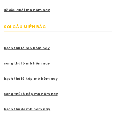
đề đầu đuôi mb hôm nay
SOI CẦU MIỀN BẮC
bạch thủ lô mb hôm nay
song thủ lô mb hôm nay
bạch thủ lô kép mb hôm nay
song thủ lô kép mb hôm nay
bạch thủ đề mb hôm nay