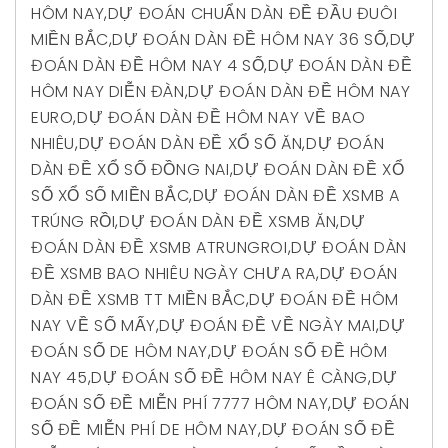
HÔM NAY
,
DỰ ĐOÁN CHUẨN DÀN ĐỀ ĐẦU ĐUÔI
MIỀN BẮC
,
DỰ ĐOÁN DÀN ĐỀ HÔM NAY 36 SỐ
,
DỰ
ĐOÁN DÀN ĐỀ HÔM NAY 4 SỐ
,
DỰ ĐOÁN DÀN ĐỀ
HÔM NAY DIỄN ĐÀN
,
DỰ ĐOÁN DÀN ĐỀ HÔM NAY
EURO
,
DỰ ĐOÁN DÀN ĐỀ HÔM NAY VỀ BAO
NHIÊU
,
DỰ ĐOÁN DÀN ĐỀ XỔ SỐ ĂN
,
DỰ ĐOÁN
DÀN ĐỀ XỔ SỐ ĐỒNG NAI
,
DỰ ĐOÁN DÀN ĐỀ XỔ
SỐ XỔ SỐ MIỀN BẮC
,
DỰ ĐOÁN DÀN ĐỀ XSMB A
TRÚNG RỒI
,
DỰ ĐOÁN DÀN ĐỀ XSMB ĂN
,
DỰ
ĐOÁN DÀN ĐỀ XSMB ATRUNGROI
,
DỰ ĐOÁN DÀN
ĐỀ XSMB BAO NHIÊU NGÀY CHƯA RA
,
DỰ ĐOÁN
DÀN ĐỀ XSMB TT MIỀN BẮC
,
DỰ ĐOÁN ĐỀ HÔM
NAY VỀ SỐ MẤY
,
DỰ ĐOÁN ĐỀ VỀ NGÀY MAI
,
DỰ
ĐOÁN SỐ DE HÔM NAY
,
DỰ ĐOÁN SỐ ĐỀ HÔM
NAY 45
,
DỰ ĐOÁN SỐ ĐỀ HÔM NAY Ê CÀNG
,
DỰ
ĐOÁN SỐ ĐỀ MIỄN PHÍ 7777 HÔM NAY
,
DỰ ĐOÁN
SỐ ĐỀ MIỄN PHÍ DE HÔM NAY
,
DỰ ĐOÁN SỐ ĐỀ