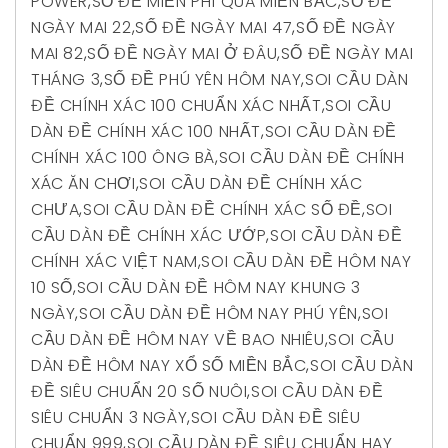
POWER
,
SỐ ĐỀ MIỄN PHÍ QUA MIỀN BẮC
,
SỐ ĐỀ
NGÀY MAI 22
,
SỐ ĐỀ NGÀY MAI 47
,
SỐ ĐỀ NGÀY
MAI 82
,
SỐ ĐỀ NGÀY MAI Ở ĐÂU
,
SỐ ĐỀ NGÀY MAI
THÁNG 3
,
SỐ ĐỀ PHÚ YÊN HÔM NAY
,
SOI CẦU DÀN
ĐỀ CHÍNH XÁC 100 CHUẨN XÁC NHẤT
,
SOI CẦU
DÀN ĐỀ CHÍNH XÁC 100 NHẤT
,
SOI CẦU DÀN ĐỀ
CHÍNH XÁC 100 ÔNG BÀ
,
SOI CẦU DÀN ĐỀ CHÍNH
XÁC ĂN CHƠI
,
SOI CẦU DÀN ĐỀ CHÍNH XÁC
CHƯA
,
SOI CẦU DÀN ĐỀ CHÍNH XÁC SỐ ĐỀ
,
SOI
CẦU DÀN ĐỀ CHÍNH XÁC ƯỚP
,
SOI CẦU DÀN ĐỀ
CHÍNH XÁC VIỆT NAM
,
SOI CẦU DÀN ĐỀ HÔM NAY
10 SỐ
,
SOI CẦU DÀN ĐỀ HÔM NAY KHUNG 3
NGÀY
,
SOI CẦU DÀN ĐỀ HÔM NAY PHÚ YÊN
,
SOI
CẦU DÀN ĐỀ HÔM NAY VỀ BAO NHIÊU
,
SOI CẦU
DÀN ĐỀ HÔM NAY XỔ SỐ MIỀN BẮC
,
SOI CẦU DÀN
ĐỀ SIÊU CHUẨN 20 SỐ NUÔI
,
SOI CẦU DÀN ĐỀ
SIÊU CHUẨN 3 NGÀY
,
SOI CẦU DÀN ĐỀ SIÊU
CHUẨN 999
,
SOI CẦU DÀN ĐỀ SIÊU CHUẨN HAY