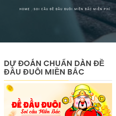
HOME
SOI CẦU ĐỀ ĐẦU ĐUÔI MIỀN BẮC MIỄN PHÍ
DỰ ĐOÁN CHUẨN DÀN ĐỀ
ĐẦU ĐUÔI MIỀN BẮC