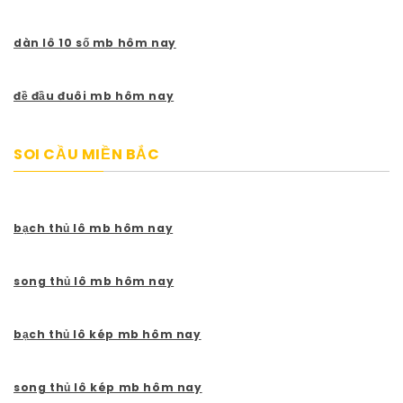
dàn lô 10 số mb hôm nay
đề đầu đuôi mb hôm nay
SOI CẦU MIỀN BẮC
bạch thủ lô mb hôm nay
song thủ lô mb hôm nay
bạch thủ lô kép mb hôm nay
song thủ lô kép mb hôm nay