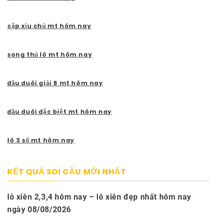
cặp xỉu chủ mt hôm nay
song thủ lô mt hôm nay
đầu đuôi giải 8 mt hôm nay
đầu đuôi đặc biệt mt hôm nay
lô 3 số mt hôm nay
KẾT QUẢ SOI CẦU MỚI NHẤT
lô xiên 2,3,4 hôm nay – lô xiên đẹp nhất hôm nay
ngày 08/08/2026