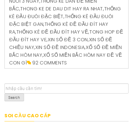
NUÔI 3 NGÀY
,
THỐNG KÊ DÀN ĐỀ MIỀN
BẮC
,
THONG KE DE DAU DIT HAY RA NHAT
,
THỐNG
KÊ ĐẦU ĐUÔI ĐẶC BIỆT
,
THỐNG KÊ ĐẦU ĐUÔI
ĐẶC BIỆT GAN
,
THỐNG KÊ ĐỀ ĐẦU ĐÍT HAY
RA
,
THỐNG KÊ ĐỀ ĐẦU ĐÍT HAY VỀ
,
TONG HOP ĐỀ
ĐẦU ĐÍT HAY VE
,
XIN SỐ ĐỀ 3 CON
,
XIN SỐ ĐỀ
CHIỀU NAY
,
XIN SỐ ĐỀ INDONESIA
,
XỔ SỐ ĐỀ MIỀN
BẮC HÔM NAY
,
XỔ SỐ MIỀN BẮC HÔM NAY ĐỀ VỀ
CON GÌ
92 COMMENTS
Search
SOI CẦU CAO CẤP