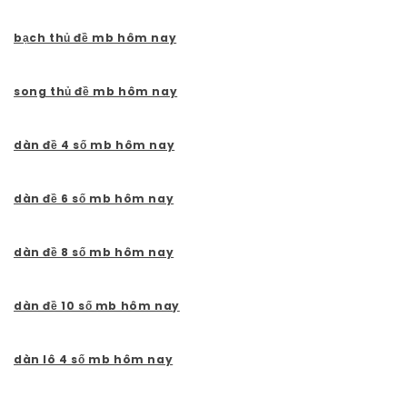
bạch thủ đề mb hôm nay
song thủ đề mb hôm nay
dàn đề 4 số mb hôm nay
dàn đề 6 số mb hôm nay
dàn đề 8 số mb hôm nay
dàn đề 10 số mb hôm nay
dàn lô 4 số mb hôm nay