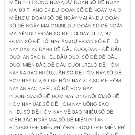
MIỄN PHÍ TRONG NGÀY
,
DỰ ĐOÁN SỐ ĐỀ NGÀY
MAI 03 THÁNG 04
,
DỰ ĐOÁN SỐ ĐỀ NGÀY MAI 3
MIỀN
,
DỰ ĐOÁN SỐ ĐỀ NGÀY MAI ÂN
,
DỰ ĐOÁN
SỐ ĐỀ NGÀY MAI ONLINE
,
DỰ ĐOÁN SỐ ĐỀ NGÀY
MAI YÊN
,
DỰ ĐOÁN SỐ ĐỀ TỐI NAY 01 07
,
DỰ
ĐOÁN SỐ ĐỀ TỐI NAY ÂM
,
DỰ ĐOÁN SỐ ĐỀ TỐI
NAY DAKLAK
,
ĐÁNH ĐỀ ĐẦU ĐUÔI
,
ĐÁNH ĐỀ ĐẦU
ĐUÔI ĂN BAO NHIÊU
,
ĐẦU ĐUÔI SỐ ĐỀ
,
ĐỀ ĐẦU
ĐUÔI MIỀN BẮC
,
ĐỀ ĐẦU ĐUÔI URE
,
LÔ ĐỀ HÔM
NAY RA BAO NHIÊU
,
LUẬN SỐ ĐỀ HÔM NAY
,
SỐ ĐỀ
HÔM NAY 17 2
,
SỐ ĐỀ HÔM NAY 204
,
SỐ ĐỀ HÔM
NAY ĂN BAO NHIÊU
,
SỐ ĐỀ HÔM NAY
INDONESIA
,
SỐ ĐỀ HÔM NAY ÔNG NỘI ƠI
,
SỐ ĐỀ
HÔM NAY UAE
,
SỐ ĐỀ HÔM NAY UỐNG BAO
NHIÊU
,
SỐ ĐỀ HÔM NAY VỀ BAO NHIÊU
,
SỐ ĐỀ
MIỀN BẮC NGÀY MAI
,
SỐ ĐỀ MIỄN PHÍ ANH
HÙNG
,
SỐ ĐỀ MIỄN PHÍ ÔNG TRỜI
,
SỐ ĐỀ MIỄN PHÍ