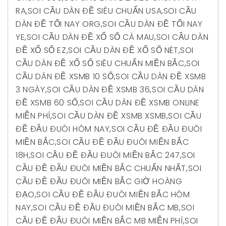
RA
,
SOI CẦU DÀN ĐỀ SIÊU CHUẨN USA
,
SOI CẦU
DÀN ĐỀ TỐI NAY ORG
,
SOI CẦU DÀN ĐỀ TỐI NAY
YE
,
SOI CẦU DÀN ĐỀ XỔ SỐ CÀ MAU
,
SOI CẦU DÀN
ĐỀ XỔ SỐ EZ
,
SOI CẦU DÀN ĐỀ XỔ SỐ NÉT
,
SOI
CẦU DÀN ĐỀ XỔ SỐ SIÊU CHUẨN MIỀN BẮC
,
SOI
CẦU DÀN ĐỀ XSMB 10 SỐ
,
SOI CẦU DÀN ĐỀ XSMB
3 NGÀY
,
SOI CẦU DÀN ĐỀ XSMB 36
,
SOI CẦU DÀN
ĐỀ XSMB 60 SỐ
,
SOI CẦU DÀN ĐỀ XSMB ONLINE
MIỄN PHÍ
,
SOI CẦU DÀN ĐỀ XSMB XSMB
,
SOI CẦU
ĐỀ ĐẦU ĐUÔI HÔM NAY
,
SOI CẦU ĐỀ ĐẦU ĐUÔI
MIỀN BẮC
,
SOI CẦU ĐỀ ĐẦU ĐUÔI MIỀN BẮC
18H
,
SOI CẦU ĐỀ ĐẦU ĐUÔI MIỀN BẮC 247
,
SOI
CẦU ĐỀ ĐẦU ĐUÔI MIỀN BẮC CHUẨN NHẤT
,
SOI
CẦU ĐỀ ĐẦU ĐUÔI MIỀN BẮC GIỜ HOÀNG
ĐẠO
,
SOI CẦU ĐỀ ĐẦU ĐUÔI MIỀN BẮC HÔM
NAY
,
SOI CẦU ĐỀ ĐẦU ĐUÔI MIỀN BẮC MB
,
SOI
CẦU ĐỀ ĐẦU ĐUÔI MIỀN BẮC MB MIỄN PHÍ
,
SOI