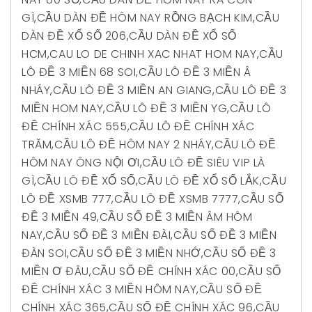
GÌ
,
CẦU DÀN ĐỀ HÔM NAY RỒNG BẠCH KIM
,
CẦU
DÀN ĐỀ XỔ SỐ 206
,
CẦU DÀN ĐỀ XỔ SỐ
HCM
,
CAU LO DE CHINH XAC NHAT HOM NAY
,
CẦU
LÔ ĐỀ 3 MIỀN 68 SOI
,
CẦU LÔ ĐỀ 3 MIỀN Â
NHÁY
,
CẦU LÔ ĐỀ 3 MIỀN AN GIANG
,
CẦU LÔ ĐỀ 3
MIỀN HOM NAY
,
CẦU LÔ ĐỀ 3 MIỀN YG
,
CẦU LÔ
ĐỀ CHÍNH XÁC 555
,
CẦU LÔ ĐỀ CHÍNH XÁC
TRĂM
,
CẦU LÔ ĐỀ HÔM NAY 2 NHÁY
,
CẦU LÔ ĐỀ
HÔM NAY ÔNG NỘI ƠI
,
CẦU LÔ ĐỀ SIÊU VIP LÀ
GÌ
,
CẦU LÔ ĐỀ XỔ SỐ
,
CẦU LÔ ĐỀ XỔ SỐ LẮK
,
CẦU
LÔ ĐỀ XSMB 777
,
CẦU LÔ ĐỀ XSMB 7777
,
CẦU SỐ
ĐỀ 3 MIỀN 49
,
CẦU SỐ ĐỀ 3 MIỀN ÂM HÔM
NAY
,
CẦU SỐ ĐỀ 3 MIỀN ĐÀI
,
CẦU SỐ ĐỀ 3 MIỀN
ĐÀN SOI
,
CẦU SỐ ĐỀ 3 MIỀN NHỚ
,
CẦU SỐ ĐỀ 3
MIỀN Ơ ĐÂU
,
CẦU SỐ ĐỀ CHÍNH XÁC 00
,
CẦU SỐ
ĐỀ CHÍNH XÁC 3 MIỀN HÔM NAY
,
CẦU SỐ ĐỀ
CHÍNH XÁC 365
,
CẦU SỐ ĐỀ CHÍNH XÁC 96
,
CẦU