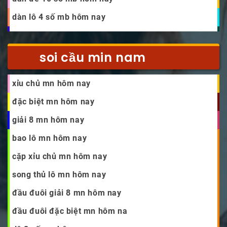
dàn lô 4 số mb hôm nay
soi cầu min nam
xỉu chủ mn hôm nay
đặc biệt mn hôm nay
giải 8 mn hôm nay
bao lô mn hôm nay
cặp xỉu chủ mn hôm nay
song thủ lô mn hôm nay
đầu đuôi giải 8 mn hôm nay
đầu đuôi đặc biệt mn hôm na