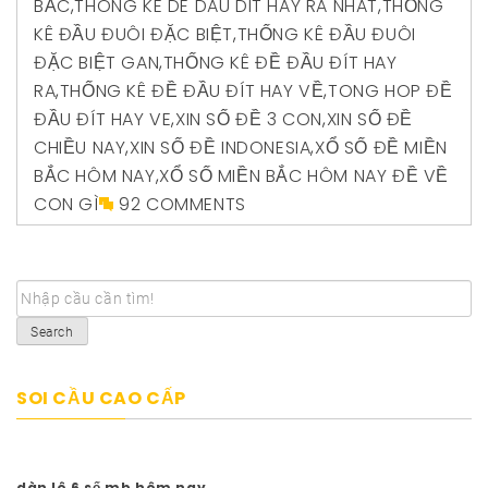
BẮC
,
THONG KE DE DAU DIT HAY RA NHAT
,
THỐNG
KÊ ĐẦU ĐUÔI ĐẶC BIỆT
,
THỐNG KÊ ĐẦU ĐUÔI
ĐẶC BIỆT GAN
,
THỐNG KÊ ĐỀ ĐẦU ĐÍT HAY
RA
,
THỐNG KÊ ĐỀ ĐẦU ĐÍT HAY VỀ
,
TONG HOP ĐỀ
ĐẦU ĐÍT HAY VE
,
XIN SỐ ĐỀ 3 CON
,
XIN SỐ ĐỀ
CHIỀU NAY
,
XIN SỐ ĐỀ INDONESIA
,
XỔ SỐ ĐỀ MIỀN
BẮC HÔM NAY
,
XỔ SỐ MIỀN BẮC HÔM NAY ĐỀ VỀ
CON GÌ
92 COMMENTS
Search
SOI CẦU CAO CẤP
dàn lô 6 số mb hôm nay