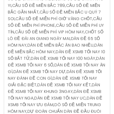
YI
,
CẦU SỐ ĐỀ MIỀN BẮC 789
,
CẦU SỐ ĐỀ MIỀN
BẮC GẦN NHẤT
,
CẦU SỐ ĐỀ MIỀN BẮC U QUÝ 7
SOI
,
CẦU SỐ ĐỀ MIỄN PHÍ GIỜ VÀNG CHỐT
,
CẦU
SỐ ĐỀ MIỄN PHÍ IPHONE
,
CẦU SỐ ĐỀ MIỄN PHÍ UY
TÍN
,
CẦU SỐ ĐỀ MIỄN PHÍ VIP HÔM NAY
,
CHỐT SỐ
LÔ ĐỀ ĐÀI AN GIANG NGÀY MAI
,
DÀN ĐỀ 65 SỐ
HÔM NAY
,
DÀN ĐỀ MIỀN BẮC ĂN BAO NHIỀU
,
DÀN
ĐỀ MIỀN BẮC HÔM NAY
,
DÀN ĐỀ XSMB TỐI NAY 10
SỐ BẤT TỬ
,
DÀN ĐỀ XSMB TỐI NAY 100 NGÀY
,
DÀN
ĐỀ XSMB TỐI NAY 6 SỐ
,
DÀN ĐỀ XSMB TỐI NAY ĂN
GÌ
,
DÀN ĐỀ XSMB TỐI NAY DỰ
,
DÀN ĐỀ XSMB TỐI
NAY ĐÁNH ĐỀ CON GÌ
,
DÀN ĐỀ XSMB TỐI NAY
GIẢI ĐẶC BIỆT
,
DÀN ĐỀ XSMB TỐI NAY KẾT
,
DÀN
ĐỀ XSMB TỐI NAY KHUNG 3NGAY
,
DÀN ĐỀ XSMB
TỐI NAY NGA
,
DÀN ĐỀ XSMB TỐI NAY UC
,
DÀN ĐỀ
XSMB TỐI NAY ƯU ĐÀM
,
DÒ SỐ ĐỀ MIỀN TRUNG
HÔM NAY
,
DỰ ĐOÁN CHUẨN DÀN ĐỀ ĐẦU ĐUÔI