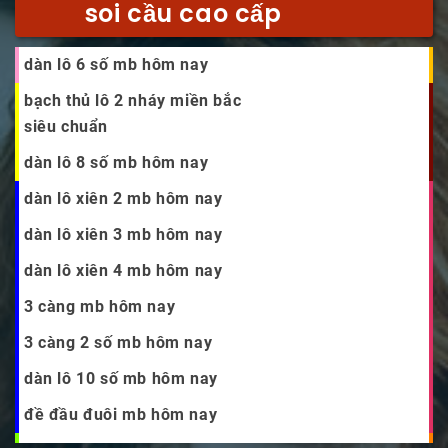
soi cầu cao cấp
dàn lô 6 số mb hôm nay
bạch thủ lô 2 nháy miền bắc
siêu chuẩn
dàn lô 8 số mb hôm nay
dàn lô xiên 2 mb hôm nay
dàn lô xiên 3 mb hôm nay
dàn lô xiên 4 mb hôm nay
3 càng mb hôm nay
3 càng 2 số mb hôm nay
dàn lô 10 số mb hôm nay
đề đầu đuôi mb hôm nay