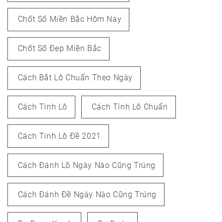
Chốt Số Miền Bắc Hôm Nay
Chốt Số Đẹp Miền Bắc
Cách Bắt Lô Chuẩn Theo Ngày
Cách Tính Lô
Cách Tính Lô Chuẩn
Cách Tính Lô Đề 2021
Cách Đánh Lô Ngày Nào Cũng Trúng
Cách Đánh Đề Ngày Nào Cũng Trúng