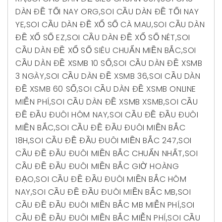
DÀN ĐỀ TỐI NAY ORG
,
SOI CẦU DÀN ĐỀ TỐI NAY
YE
,
SOI CẦU DÀN ĐỀ XỔ SỐ CÀ MAU
,
SOI CẦU DÀN
ĐỀ XỔ SỐ EZ
,
SOI CẦU DÀN ĐỀ XỔ SỐ NÉT
,
SOI
CẦU DÀN ĐỀ XỔ SỐ SIÊU CHUẨN MIỀN BẮC
,
SOI
CẦU DÀN ĐỀ XSMB 10 SỐ
,
SOI CẦU DÀN ĐỀ XSMB
3 NGÀY
,
SOI CẦU DÀN ĐỀ XSMB 36
,
SOI CẦU DÀN
ĐỀ XSMB 60 SỐ
,
SOI CẦU DÀN ĐỀ XSMB ONLINE
MIỄN PHÍ
,
SOI CẦU DÀN ĐỀ XSMB XSMB
,
SOI CẦU
ĐỀ ĐẦU ĐUÔI HÔM NAY
,
SOI CẦU ĐỀ ĐẦU ĐUÔI
MIỀN BẮC
,
SOI CẦU ĐỀ ĐẦU ĐUÔI MIỀN BẮC
18H
,
SOI CẦU ĐỀ ĐẦU ĐUÔI MIỀN BẮC 247
,
SOI
CẦU ĐỀ ĐẦU ĐUÔI MIỀN BẮC CHUẨN NHẤT
,
SOI
CẦU ĐỀ ĐẦU ĐUÔI MIỀN BẮC GIỜ HOÀNG
ĐẠO
,
SOI CẦU ĐỀ ĐẦU ĐUÔI MIỀN BẮC HÔM
NAY
,
SOI CẦU ĐỀ ĐẦU ĐUÔI MIỀN BẮC MB
,
SOI
CẦU ĐỀ ĐẦU ĐUÔI MIỀN BẮC MB MIỄN PHÍ
,
SOI
CẦU ĐỀ ĐẦU ĐUÔI MIỀN BẮC MIỄN PHÍ
,
SOI CẦU