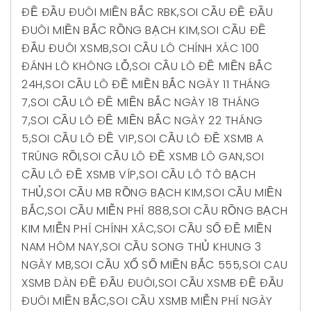
ĐỀ ĐẦU ĐUÔI MIỀN BẮC RBK
,
SOI CẦU ĐỀ ĐẦU
ĐUÔI MIỀN BẮC RỒNG BẠCH KIM
,
SOI CẦU ĐỀ
ĐẦU ĐUÔI XSMB
,
SOI CẦU LÔ CHÍNH XÁC 100
ĐÁNH LÔ KHÔNG LỖ
,
SOI CẦU LÔ ĐỀ MIỀN BẮC
24H
,
SOI CẦU LÔ ĐỀ MIỀN BẮC NGÀY 11 THÁNG
7
,
SOI CẦU LÔ ĐỀ MIỀN BẮC NGÀY 18 THÁNG
7
,
SOI CẦU LÔ ĐỀ MIỀN BẮC NGÀY 22 THÁNG
5
,
SOI CẦU LÔ ĐỀ VIP
,
SOI CẦU LÔ ĐỀ XSMB A
TRÚNG RỒI
,
SOI CẦU LÔ ĐỀ XSMB LÔ GAN
,
SOI
CẦU LÔ ĐỀ XSMB VÍP
,
SOI CẦU LÔ TÔ BẠCH
THỦ
,
SOI CẦU MB RỒNG BẠCH KIM
,
SOI CẦU MIỀN
BẮC
,
SOI CẦU MIỄN PHÍ 888
,
SOI CẦU RỒNG BẠCH
KIM MIỄN PHÍ CHÍNH XÁC
,
SOI CẦU SỐ ĐỀ MIỀN
NAM HÔM NAY
,
SOI CẦU SONG THỦ KHUNG 3
NGÀY MB
,
SOI CẦU XỔ SỐ MIỀN BẮC 555
,
SOI CAU
XSMB DÀN ĐỀ ĐẦU ĐUÔI
,
SOI CẦU XSMB ĐỀ ĐẦU
ĐUÔI MIỀN BẮC
,
SOI CẦU XSMB MIỄN PHÍ NGÀY