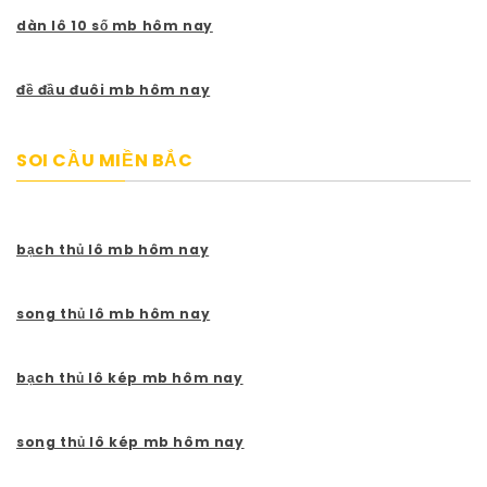
dàn lô 10 số mb hôm nay
đề đầu đuôi mb hôm nay
SOI CẦU MIỀN BẮC
bạch thủ lô mb hôm nay
song thủ lô mb hôm nay
bạch thủ lô kép mb hôm nay
song thủ lô kép mb hôm nay