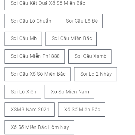
Soi Cầu Kết Quả Xổ Số Miền Bắc
Soi Cầu Lô Chuẩn
Soi Cầu Lô Đề
Soi Cầu Mb
Soi Cầu Miền Bắc
Soi Cầu Miễn Phí 888
Soi Cầu Xsmb
Soi Cầu Xổ Số Miền Bắc
Soi Lo 2 Nháy
Soi Lô Xiên
Xo So Mien Nam
XSMB Năm 2021
Xổ Số Miền Bắc
Xổ Số Miền Bắc Hôm Nay