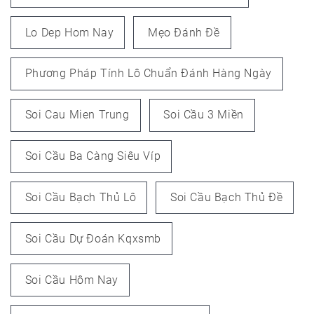
Lo Dep Hom Nay
Mẹo Đánh Đề
Phương Pháp Tính Lô Chuẩn Đánh Hàng Ngày
Soi Cau Mien Trung
Soi Cầu 3 Miền
Soi Cầu Ba Càng Siêu Víp
Soi Cầu Bạch Thủ Lô
Soi Cầu Bạch Thủ Đề
Soi Cầu Dự Đoán Kqxsmb
Soi Cầu Hôm Nay