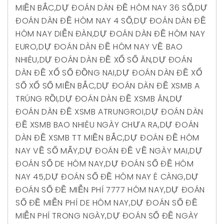
MIỀN BẮC
,
DỰ ĐOÁN DÀN ĐỀ HÔM NAY 36 SỐ
,
DỰ
ĐOÁN DÀN ĐỀ HÔM NAY 4 SỐ
,
DỰ ĐOÁN DÀN ĐỀ
HÔM NAY DIỄN ĐÀN
,
DỰ ĐOÁN DÀN ĐỀ HÔM NAY
EURO
,
DỰ ĐOÁN DÀN ĐỀ HÔM NAY VỀ BAO
NHIÊU
,
DỰ ĐOÁN DÀN ĐỀ XỔ SỐ ĂN
,
DỰ ĐOÁN
DÀN ĐỀ XỔ SỐ ĐỒNG NAI
,
DỰ ĐOÁN DÀN ĐỀ XỔ
SỐ XỔ SỐ MIỀN BẮC
,
DỰ ĐOÁN DÀN ĐỀ XSMB A
TRÚNG RỒI
,
DỰ ĐOÁN DÀN ĐỀ XSMB ĂN
,
DỰ
ĐOÁN DÀN ĐỀ XSMB ATRUNGROI
,
DỰ ĐOÁN DÀN
ĐỀ XSMB BAO NHIÊU NGÀY CHƯA RA
,
DỰ ĐOÁN
DÀN ĐỀ XSMB TT MIỀN BẮC
,
DỰ ĐOÁN ĐỀ HÔM
NAY VỀ SỐ MẤY
,
DỰ ĐOÁN ĐỀ VỀ NGÀY MAI
,
DỰ
ĐOÁN SỐ DE HÔM NAY
,
DỰ ĐOÁN SỐ ĐỀ HÔM
NAY 45
,
DỰ ĐOÁN SỐ ĐỀ HÔM NAY Ê CÀNG
,
DỰ
ĐOÁN SỐ ĐỀ MIỄN PHÍ 7777 HÔM NAY
,
DỰ ĐOÁN
SỐ ĐỀ MIỄN PHÍ DE HÔM NAY
,
DỰ ĐOÁN SỐ ĐỀ
MIỄN PHÍ TRONG NGÀY
,
DỰ ĐOÁN SỐ ĐỀ NGÀY