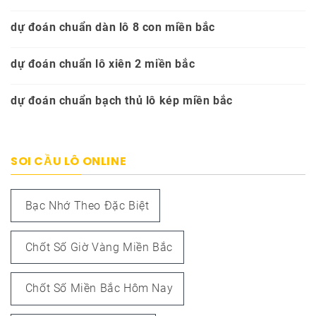
dự đoán chuẩn dàn lô 8 con miền bắc
dự đoán chuẩn lô xiên 2 miền bắc
dự đoán chuẩn bạch thủ lô kép miền bắc
SOI CẦU LÔ ONLINE
Bạc Nhớ Theo Đặc Biệt
Chốt Số Giờ Vàng Miền Bắc
Chốt Số Miền Bắc Hôm Nay