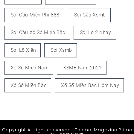
Soi Cầu Miễn Phí 888
Soi Cầu Xsmb
Soi Cầu Xổ Số Miền Bắc
Soi Lo 2 Nháy
Soi Lô Xiên
Soi Xsmb
Xo So Mien Nam
XSMB Năm 2021
Xổ Số Miền Bắc
Xổ Số Miền Bắc Hôm Nay
Copyright All rights reserved
|
Theme: Magazine Prime