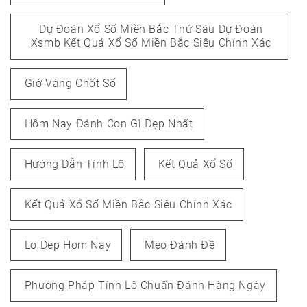
Dự Đoán Xổ Số Miền Bắc Thứ Sáu Dự Đoán
Xsmb Kết Quả Xổ Số Miền Bắc Siêu Chính Xác
Giờ Vàng Chốt Số
Hôm Nay Đánh Con Gì Đẹp Nhất
Hướng Dẫn Tính Lô
Kết Quả Xổ Số
Kết Quả Xổ Số Miền Bắc Siêu Chính Xác
Lo Dep Hom Nay
Mẹo Đánh Đề
Phương Pháp Tính Lô Chuẩn Đánh Hàng Ngày