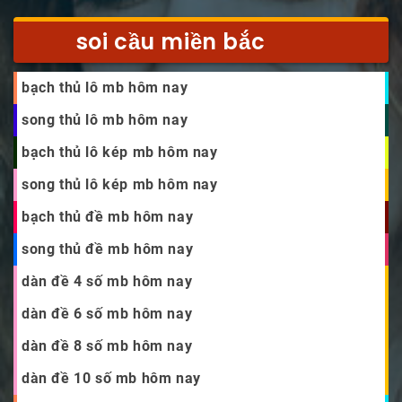
soi cầu miền bắc
bạch thủ lô mb hôm nay
song thủ lô mb hôm nay
bạch thủ lô kép mb hôm nay
song thủ lô kép mb hôm nay
bạch thủ đề mb hôm nay
song thủ đề mb hôm nay
dàn đề 4 số mb hôm nay
dàn đề 6 số mb hôm nay
dàn đề 8 số mb hôm nay
dàn đề 10 số mb hôm nay