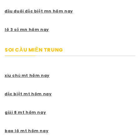
đầu đuôi đặc biệt mn hôm nay
lô 3 số mn hôm nay
SOI CẦU MIỀN TRUNG
xỉu chủ mt hôm nay
đặc biệt mt hôm nay
giải 8 mt hôm nay
bao lô mt hôm nay