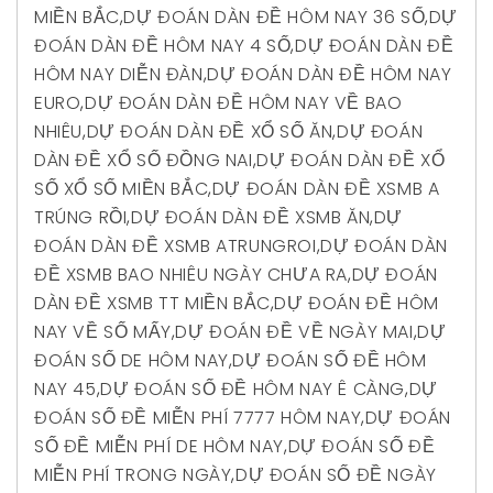
MIỀN BẮC
,
DỰ ĐOÁN DÀN ĐỀ HÔM NAY 36 SỐ
,
DỰ
ĐOÁN DÀN ĐỀ HÔM NAY 4 SỐ
,
DỰ ĐOÁN DÀN ĐỀ
HÔM NAY DIỄN ĐÀN
,
DỰ ĐOÁN DÀN ĐỀ HÔM NAY
EURO
,
DỰ ĐOÁN DÀN ĐỀ HÔM NAY VỀ BAO
NHIÊU
,
DỰ ĐOÁN DÀN ĐỀ XỔ SỐ ĂN
,
DỰ ĐOÁN
DÀN ĐỀ XỔ SỐ ĐỒNG NAI
,
DỰ ĐOÁN DÀN ĐỀ XỔ
SỐ XỔ SỐ MIỀN BẮC
,
DỰ ĐOÁN DÀN ĐỀ XSMB A
TRÚNG RỒI
,
DỰ ĐOÁN DÀN ĐỀ XSMB ĂN
,
DỰ
ĐOÁN DÀN ĐỀ XSMB ATRUNGROI
,
DỰ ĐOÁN DÀN
ĐỀ XSMB BAO NHIÊU NGÀY CHƯA RA
,
DỰ ĐOÁN
DÀN ĐỀ XSMB TT MIỀN BẮC
,
DỰ ĐOÁN ĐỀ HÔM
NAY VỀ SỐ MẤY
,
DỰ ĐOÁN ĐỀ VỀ NGÀY MAI
,
DỰ
ĐOÁN SỐ DE HÔM NAY
,
DỰ ĐOÁN SỐ ĐỀ HÔM
NAY 45
,
DỰ ĐOÁN SỐ ĐỀ HÔM NAY Ê CÀNG
,
DỰ
ĐOÁN SỐ ĐỀ MIỄN PHÍ 7777 HÔM NAY
,
DỰ ĐOÁN
SỐ ĐỀ MIỄN PHÍ DE HÔM NAY
,
DỰ ĐOÁN SỐ ĐỀ
MIỄN PHÍ TRONG NGÀY
,
DỰ ĐOÁN SỐ ĐỀ NGÀY