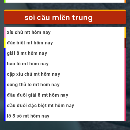
soi cầu miền trung
xỉu chủ mt hôm nay
đặc biệt mt hôm nay
giải 8 mt hôm nay
bao lô mt hôm nay
cặp xỉu chủ mt hôm nay
song thủ lô mt hôm nay
đầu đuôi giải 8 mt hôm nay
đầu đuôi đặc biệt mt hôm nay
lô 3 số mt hôm nay