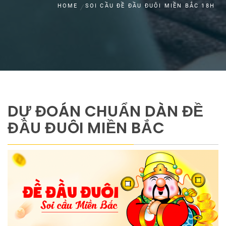
HOME
SOI CẦU ĐỀ ĐẦU ĐUÔI MIỀN BẮC 18H
DỰ ĐOÁN CHUẨN DÀN ĐỀ
ĐẦU ĐUÔI MIỀN BẮC