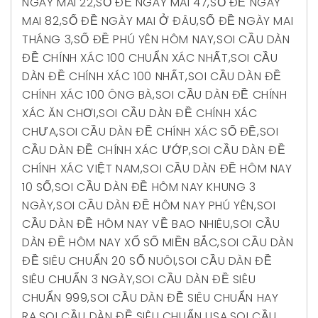
NGÀY MAI 22
,
SỐ ĐỀ NGÀY MAI 47
,
SỐ ĐỀ NGÀY
MAI 82
,
SỐ ĐỀ NGÀY MAI Ở ĐÂU
,
SỐ ĐỀ NGÀY MAI
THÁNG 3
,
SỐ ĐỀ PHÚ YÊN HÔM NAY
,
SOI CẦU DÀN
ĐỀ CHÍNH XÁC 100 CHUẨN XÁC NHẤT
,
SOI CẦU
DÀN ĐỀ CHÍNH XÁC 100 NHẤT
,
SOI CẦU DÀN ĐỀ
CHÍNH XÁC 100 ÔNG BÀ
,
SOI CẦU DÀN ĐỀ CHÍNH
XÁC ĂN CHƠI
,
SOI CẦU DÀN ĐỀ CHÍNH XÁC
CHƯA
,
SOI CẦU DÀN ĐỀ CHÍNH XÁC SỐ ĐỀ
,
SOI
CẦU DÀN ĐỀ CHÍNH XÁC ƯỚP
,
SOI CẦU DÀN ĐỀ
CHÍNH XÁC VIỆT NAM
,
SOI CẦU DÀN ĐỀ HÔM NAY
10 SỐ
,
SOI CẦU DÀN ĐỀ HÔM NAY KHUNG 3
NGÀY
,
SOI CẦU DÀN ĐỀ HÔM NAY PHÚ YÊN
,
SOI
CẦU DÀN ĐỀ HÔM NAY VỀ BAO NHIÊU
,
SOI CẦU
DÀN ĐỀ HÔM NAY XỔ SỐ MIỀN BẮC
,
SOI CẦU DÀN
ĐỀ SIÊU CHUẨN 20 SỐ NUÔI
,
SOI CẦU DÀN ĐỀ
SIÊU CHUẨN 3 NGÀY
,
SOI CẦU DÀN ĐỀ SIÊU
CHUẨN 999
,
SOI CẦU DÀN ĐỀ SIÊU CHUẨN HAY
RA
,
SOI CẦU DÀN ĐỀ SIÊU CHUẨN USA
,
SOI CẦU