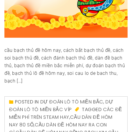
cầu bạch thủ đề hôm nay, cách bắt bạch thủ đề, cách
soi bạch thủ đề, cách đánh bạch thủ đề, dàn đề bạch
thủ, bạch thủ đề miền bắc miễn phí, dự đoán bạch thủ
đề, bạch thủ lô đề hôm nay, soi cau lo de bach thu,
bạch […]
POSTED IN
DỰ ĐOÁN LÔ TÔ MIỀN BẮC
,
DỰ
ĐOÁN LÔ TÔ MIỀN BẮC VÍP
TAGGED
CÁC ĐỀ
MIỄN PHÍ TRÊN STEAM HAY
,
CẦU DÀN ĐỀ HÔM
NAY 80 SỐ
,
CẦU DÀN ĐỀ HÔM NAY RA CON