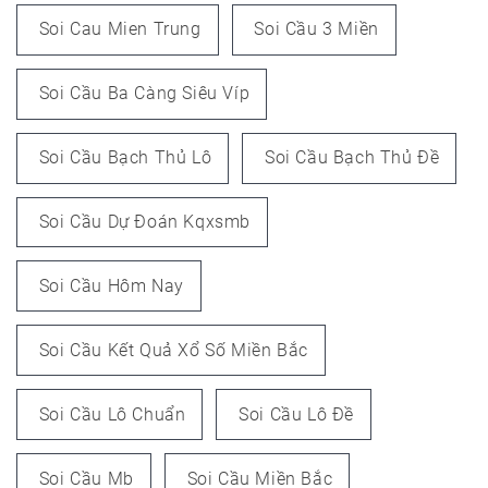
Soi Cau Mien Trung
Soi Cầu 3 Miền
Soi Cầu Ba Càng Siêu Víp
Soi Cầu Bạch Thủ Lô
Soi Cầu Bạch Thủ Đề
Soi Cầu Dự Đoán Kqxsmb
Soi Cầu Hôm Nay
Soi Cầu Kết Quả Xổ Số Miền Bắc
Soi Cầu Lô Chuẩn
Soi Cầu Lô Đề
Soi Cầu Mb
Soi Cầu Miền Bắc