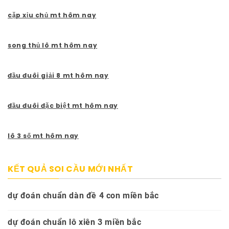
cặp xỉu chủ mt hôm nay
song thủ lô mt hôm nay
đầu đuôi giải 8 mt hôm nay
đầu đuôi đặc biệt mt hôm nay
lô 3 số mt hôm nay
KẾT QUẢ SOI CẦU MỚI NHẤT
dự đoán chuẩn dàn đề 4 con miền bắc
dự đoán chuẩn lô xiên 3 miền bắc