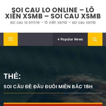
Skip
SOI CAU LO ONLINE – LÔ
to
XIÊN XSMB – SOI CAU XSMB
content
soi cau lo online – lô xiên xsmb – soi cau xsmb
Popular News
Primary
Menu
THẺ:
SOI CẦU ĐỀ ĐẦU ĐUÔI MIỀN BẮC 18H