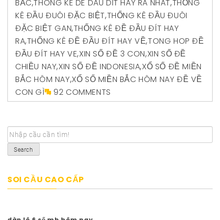
BẮC
,
THONG KE DE DAU DIT HAY RA NHAT
,
THỐNG
KÊ ĐẦU ĐUÔI ĐẶC BIỆT
,
THỐNG KÊ ĐẦU ĐUÔI
ĐẶC BIỆT GAN
,
THỐNG KÊ ĐỀ ĐẦU ĐÍT HAY
RA
,
THỐNG KÊ ĐỀ ĐẦU ĐÍT HAY VỀ
,
TONG HOP ĐỀ
ĐẦU ĐÍT HAY VE
,
XIN SỐ ĐỀ 3 CON
,
XIN SỐ ĐỀ
CHIỀU NAY
,
XIN SỐ ĐỀ INDONESIA
,
XỔ SỐ ĐỀ MIỀN
BẮC HÔM NAY
,
XỔ SỐ MIỀN BẮC HÔM NAY ĐỀ VỀ
CON GÌ
92 COMMENTS
Search
SOI CẦU CAO CẤP
dàn lô 6 số mb hôm nay