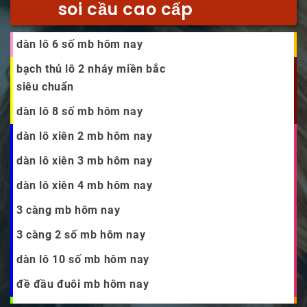
soi cầu cao cấp
dàn lô 6 số mb hôm nay
bạch thủ lô 2 nháy miền bắc
siêu chuẩn
dàn lô 8 số mb hôm nay
dàn lô xiên 2 mb hôm nay
dàn lô xiên 3 mb hôm nay
dàn lô xiên 4 mb hôm nay
3 càng mb hôm nay
3 càng 2 số mb hôm nay
dàn lô 10 số mb hôm nay
đề đầu đuôi mb hôm nay