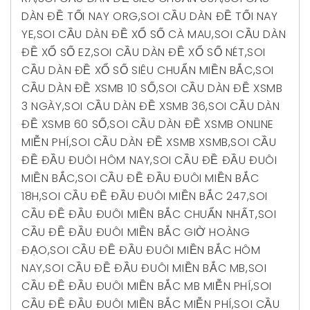
DÀN ĐỀ TỐI NAY ORG
,
SOI CẦU DÀN ĐỀ TỐI NAY
YE
,
SOI CẦU DÀN ĐỀ XỔ SỐ CÀ MAU
,
SOI CẦU DÀN
ĐỀ XỔ SỐ EZ
,
SOI CẦU DÀN ĐỀ XỔ SỐ NÉT
,
SOI
CẦU DÀN ĐỀ XỔ SỐ SIÊU CHUẨN MIỀN BẮC
,
SOI
CẦU DÀN ĐỀ XSMB 10 SỐ
,
SOI CẦU DÀN ĐỀ XSMB
3 NGÀY
,
SOI CẦU DÀN ĐỀ XSMB 36
,
SOI CẦU DÀN
ĐỀ XSMB 60 SỐ
,
SOI CẦU DÀN ĐỀ XSMB ONLINE
MIỄN PHÍ
,
SOI CẦU DÀN ĐỀ XSMB XSMB
,
SOI CẦU
ĐỀ ĐẦU ĐUÔI HÔM NAY
,
SOI CẦU ĐỀ ĐẦU ĐUÔI
MIỀN BẮC
,
SOI CẦU ĐỀ ĐẦU ĐUÔI MIỀN BẮC
18H
,
SOI CẦU ĐỀ ĐẦU ĐUÔI MIỀN BẮC 247
,
SOI
CẦU ĐỀ ĐẦU ĐUÔI MIỀN BẮC CHUẨN NHẤT
,
SOI
CẦU ĐỀ ĐẦU ĐUÔI MIỀN BẮC GIỜ HOÀNG
ĐẠO
,
SOI CẦU ĐỀ ĐẦU ĐUÔI MIỀN BẮC HÔM
NAY
,
SOI CẦU ĐỀ ĐẦU ĐUÔI MIỀN BẮC MB
,
SOI
CẦU ĐỀ ĐẦU ĐUÔI MIỀN BẮC MB MIỄN PHÍ
,
SOI
CẦU ĐỀ ĐẦU ĐUÔI MIỀN BẮC MIỄN PHÍ
,
SOI CẦU