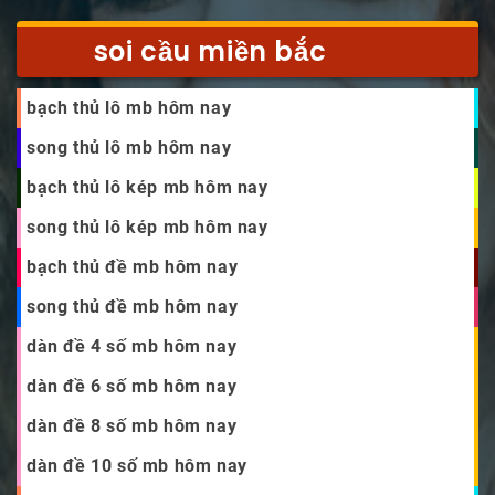
soi cầu miền bắc
bạch thủ lô mb hôm nay
song thủ lô mb hôm nay
bạch thủ lô kép mb hôm nay
song thủ lô kép mb hôm nay
bạch thủ đề mb hôm nay
song thủ đề mb hôm nay
dàn đề 4 số mb hôm nay
dàn đề 6 số mb hôm nay
dàn đề 8 số mb hôm nay
dàn đề 10 số mb hôm nay