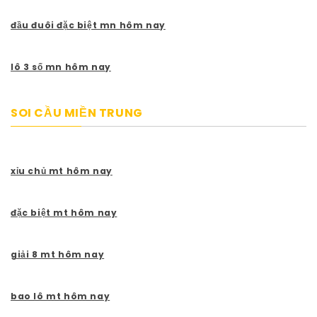
đầu đuôi đặc biệt mn hôm nay
lô 3 số mn hôm nay
SOI CẦU MIỀN TRUNG
xỉu chủ mt hôm nay
đặc biệt mt hôm nay
giải 8 mt hôm nay
bao lô mt hôm nay