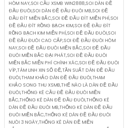
HÔM NAY
,
SOI CẦU XSMB WIN2888
,
SOI DÀN ĐỀ
ĐẦU ĐUÔI
,
SOI DÀN ĐỀ ĐẦU ĐUÔI MB
,
SOI ĐỀ
ĐẦU ĐÍT MIỀN BẮC
,
SOI ĐỀ ĐẦU ĐÍT MIỄN PHÍ
,
SOI
ĐỀ ĐẦU ĐÍT RỒNG BẠCH KIM
,
SOI ĐỀ ĐẦU ĐÍT
RỒNG BẠCH KIM MIỄN PHÍ
,
SOI ĐỀ ĐẦU ĐUÔI
,
SOI
ĐỀ ĐẦU ĐUÔI CAO CẤP
,
SOI ĐỀ ĐẦU ĐUÔI HÔM
NAY
,
SOI ĐỀ ĐẦU ĐUÔI MIỀN BẮC
,
SOI ĐỀ ĐẦU
ĐUÔI MIỀN BẮC ĐẠI PHÁT
,
SOI ĐỀ ĐẦU ĐUÔI
MIỀN BẮC MIỄN PHÍ CHÍNH XÁC
,
SOI ĐỀ ĐẦU ĐUÔI
VÍP
,
TÂM LINH XIN SỐ ĐỀ
,
TẦN SUẤT DÀN ĐỀ ĐẦU
ĐUÔI
,
THAM KHẢO DÀN ĐỀ ĐẦU ĐUÔI
,
THAM
KHẢO SONG THU XSMB
,
THẾ NÀO LÀ DÀN ĐỀ ĐẦU
ĐUÔI
,
THỐNG KÊ CẦU ĐỀ ĐẦU ĐUÔI MIỀN
BẮC
,
THỐNG KÊ DÀN ĐỀ ĐẦU ĐUÔI
,
THỐNG KÊ
DÀN ĐỀ ĐẦU ĐUÔI MB
,
THỐNG KÊ DÀN ĐỀ ĐẦU
ĐUÔI MIỀN BẮC
,
THỐNG KÊ DÀN ĐỀ ĐẦU ĐUÔI
NUÔI 3 NGÀY
,
THỐNG KÊ DÀN ĐỀ MIỀN