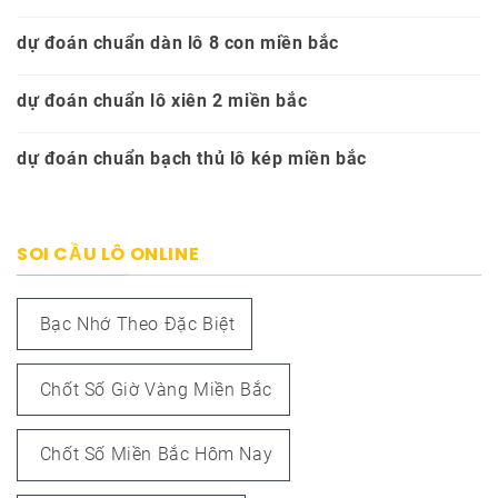
dự đoán chuẩn dàn lô 8 con miền bắc
dự đoán chuẩn lô xiên 2 miền bắc
dự đoán chuẩn bạch thủ lô kép miền bắc
SOI CẦU LÔ ONLINE
Bạc Nhớ Theo Đặc Biệt
Chốt Số Giờ Vàng Miền Bắc
Chốt Số Miền Bắc Hôm Nay