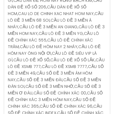
GÌ
,
CẦU DÀN ĐỀ HÔM NAY RỒNG BẠCH KIM
,
CẦU
DÀN ĐỀ XỔ SỐ 206
,
CẦU DÀN ĐỀ XỔ SỐ
HCM
,
CAU LO DE CHINH XAC NHAT HOM NAY
,
CẦU
LÔ ĐỀ 3 MIỀN 68 SOI
,
CẦU LÔ ĐỀ 3 MIỀN Â
NHÁY
,
CẦU LÔ ĐỀ 3 MIỀN AN GIANG
,
CẦU LÔ ĐỀ 3
MIỀN HOM NAY
,
CẦU LÔ ĐỀ 3 MIỀN YG
,
CẦU LÔ
ĐỀ CHÍNH XÁC 555
,
CẦU LÔ ĐỀ CHÍNH XÁC
TRĂM
,
CẦU LÔ ĐỀ HÔM NAY 2 NHÁY
,
CẦU LÔ ĐỀ
HÔM NAY ÔNG NỘI ƠI
,
CẦU LÔ ĐỀ SIÊU VIP LÀ
GÌ
,
CẦU LÔ ĐỀ XỔ SỐ
,
CẦU LÔ ĐỀ XỔ SỐ LẮK
,
CẦU
LÔ ĐỀ XSMB 777
,
CẦU LÔ ĐỀ XSMB 7777
,
CẦU SỐ
ĐỀ 3 MIỀN 49
,
CẦU SỐ ĐỀ 3 MIỀN ÂM HÔM
NAY
,
CẦU SỐ ĐỀ 3 MIỀN ĐÀI
,
CẦU SỐ ĐỀ 3 MIỀN
ĐÀN SOI
,
CẦU SỐ ĐỀ 3 MIỀN NHỚ
,
CẦU SỐ ĐỀ 3
MIỀN Ơ ĐÂU
,
CẦU SỐ ĐỀ CHÍNH XÁC 00
,
CẦU SỐ
ĐỀ CHÍNH XÁC 3 MIỀN HÔM NAY
,
CẦU SỐ ĐỀ
CHÍNH XÁC 365
,
CẦU SỐ ĐỀ CHÍNH XÁC 96
,
CẦU
SỐ ĐỀ CHÍNH XÁC INDEX
,
CẦU SỐ ĐỀ CHÍNH XÁC