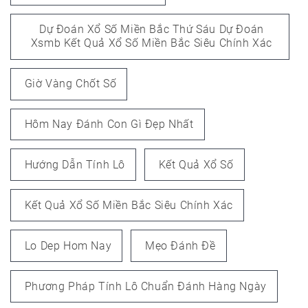
Dự Đoán Xổ Số Miền Bắc Thứ Sáu Dự Đoán
Xsmb Kết Quả Xổ Số Miền Bắc Siêu Chính Xác
Giờ Vàng Chốt Số
Hôm Nay Đánh Con Gì Đẹp Nhất
Hướng Dẫn Tính Lô
Kết Quả Xổ Số
Kết Quả Xổ Số Miền Bắc Siêu Chính Xác
Lo Dep Hom Nay
Mẹo Đánh Đề
Phương Pháp Tính Lô Chuẩn Đánh Hàng Ngày