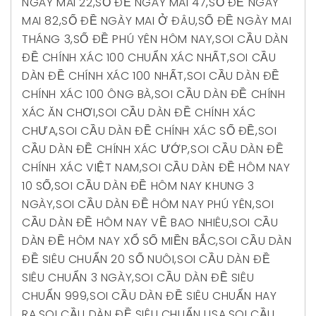
NGÀY MAI 22
,
SỐ ĐỀ NGÀY MAI 47
,
SỐ ĐỀ NGÀY
MAI 82
,
SỐ ĐỀ NGÀY MAI Ở ĐÂU
,
SỐ ĐỀ NGÀY MAI
THÁNG 3
,
SỐ ĐỀ PHÚ YÊN HÔM NAY
,
SOI CẦU DÀN
ĐỀ CHÍNH XÁC 100 CHUẨN XÁC NHẤT
,
SOI CẦU
DÀN ĐỀ CHÍNH XÁC 100 NHẤT
,
SOI CẦU DÀN ĐỀ
CHÍNH XÁC 100 ÔNG BÀ
,
SOI CẦU DÀN ĐỀ CHÍNH
XÁC ĂN CHƠI
,
SOI CẦU DÀN ĐỀ CHÍNH XÁC
CHƯA
,
SOI CẦU DÀN ĐỀ CHÍNH XÁC SỐ ĐỀ
,
SOI
CẦU DÀN ĐỀ CHÍNH XÁC ƯỚP
,
SOI CẦU DÀN ĐỀ
CHÍNH XÁC VIỆT NAM
,
SOI CẦU DÀN ĐỀ HÔM NAY
10 SỐ
,
SOI CẦU DÀN ĐỀ HÔM NAY KHUNG 3
NGÀY
,
SOI CẦU DÀN ĐỀ HÔM NAY PHÚ YÊN
,
SOI
CẦU DÀN ĐỀ HÔM NAY VỀ BAO NHIÊU
,
SOI CẦU
DÀN ĐỀ HÔM NAY XỔ SỐ MIỀN BẮC
,
SOI CẦU DÀN
ĐỀ SIÊU CHUẨN 20 SỐ NUÔI
,
SOI CẦU DÀN ĐỀ
SIÊU CHUẨN 3 NGÀY
,
SOI CẦU DÀN ĐỀ SIÊU
CHUẨN 999
,
SOI CẦU DÀN ĐỀ SIÊU CHUẨN HAY
RA
,
SOI CẦU DÀN ĐỀ SIÊU CHUẨN USA
,
SOI CẦU