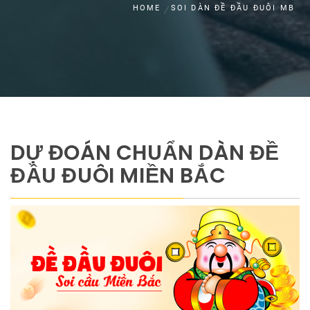
HOME
SOI DÀN ĐỀ ĐẦU ĐUÔI MB
DỰ ĐOÁN CHUẨN DÀN ĐỀ
ĐẦU ĐUÔI MIỀN BẮC