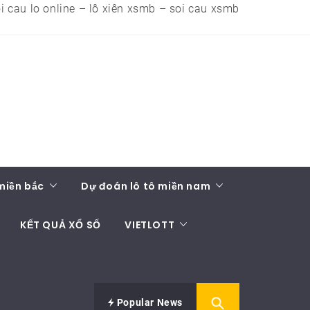
i cau lo online – lô xiên xsmb – soi cau xsmb
miền bắc
Dự đoán lô tô miền nam
KẾT QUẢ XỔ SỐ
VIETLOTT
Popular News