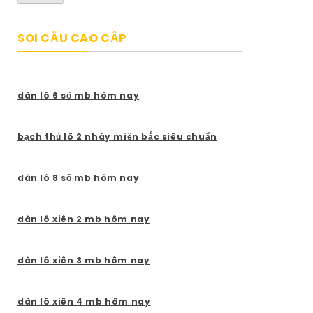
SOI CẦU CAO CẤP
dàn lô 6 số mb hôm nay
bạch thủ lô 2 nháy miền bắc siêu chuẩn
dàn lô 8 số mb hôm nay
dàn lô xiên 2 mb hôm nay
dàn lô xiên 3 mb hôm nay
dàn lô xiên 4 mb hôm nay