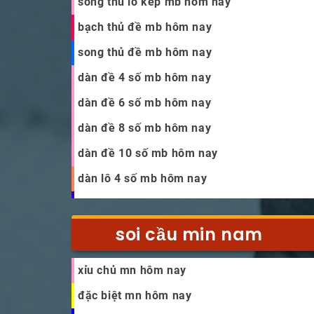
song thủ lô kép mb hôm nay
bạch thủ đề mb hôm nay
song thủ đề mb hôm nay
dàn đề 4 số mb hôm nay
dàn đề 6 số mb hôm nay
dàn đề 8 số mb hôm nay
dàn đề 10 số mb hôm nay
dàn lô 4 số mb hôm nay
soi cầu min nam
xỉu chủ mn hôm nay
đặc biệt mn hôm nay