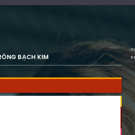
H
 RỒNG BẠCH KIM
B