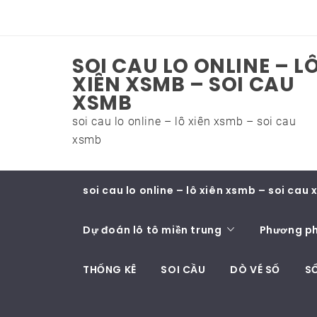
Skip
to
content
SOI CAU LO ONLINE – L
XIÊN XSMB – SOI CAU
XSMB
soi cau lo online – lô xiên xsmb – soi cau
xsmb
soi cau lo online – lô xiên xsmb – soi cau
Dự đoán lô tô miền trung
Phương ph
THỐNG KÊ
SOI CẦU
DÒ VÉ SỐ
S