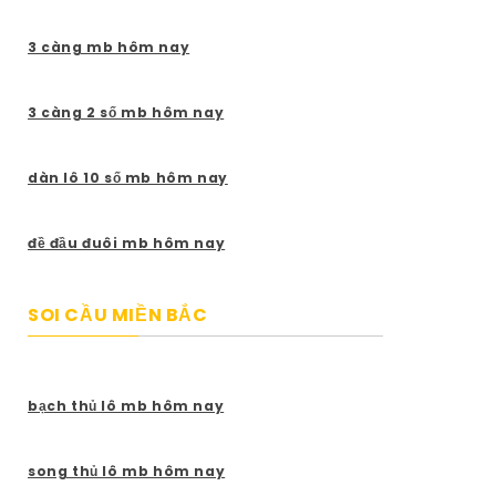
3 càng mb hôm nay
3 càng 2 số mb hôm nay
dàn lô 10 số mb hôm nay
đề đầu đuôi mb hôm nay
SOI CẦU MIỀN BẮC
bạch thủ lô mb hôm nay
song thủ lô mb hôm nay