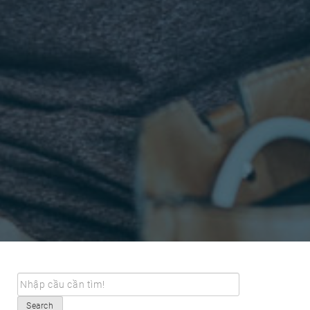
Search