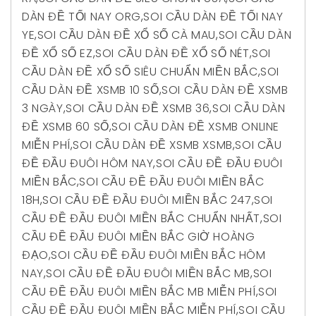
DÀN ĐỀ TỐI NAY ORG
,
SOI CẦU DÀN ĐỀ TỐI NAY
YE
,
SOI CẦU DÀN ĐỀ XỔ SỐ CÀ MAU
,
SOI CẦU DÀN
ĐỀ XỔ SỐ EZ
,
SOI CẦU DÀN ĐỀ XỔ SỐ NÉT
,
SOI
CẦU DÀN ĐỀ XỔ SỐ SIÊU CHUẨN MIỀN BẮC
,
SOI
CẦU DÀN ĐỀ XSMB 10 SỐ
,
SOI CẦU DÀN ĐỀ XSMB
3 NGÀY
,
SOI CẦU DÀN ĐỀ XSMB 36
,
SOI CẦU DÀN
ĐỀ XSMB 60 SỐ
,
SOI CẦU DÀN ĐỀ XSMB ONLINE
MIỄN PHÍ
,
SOI CẦU DÀN ĐỀ XSMB XSMB
,
SOI CẦU
ĐỀ ĐẦU ĐUÔI HÔM NAY
,
SOI CẦU ĐỀ ĐẦU ĐUÔI
MIỀN BẮC
,
SOI CẦU ĐỀ ĐẦU ĐUÔI MIỀN BẮC
18H
,
SOI CẦU ĐỀ ĐẦU ĐUÔI MIỀN BẮC 247
,
SOI
CẦU ĐỀ ĐẦU ĐUÔI MIỀN BẮC CHUẨN NHẤT
,
SOI
CẦU ĐỀ ĐẦU ĐUÔI MIỀN BẮC GIỜ HOÀNG
ĐẠO
,
SOI CẦU ĐỀ ĐẦU ĐUÔI MIỀN BẮC HÔM
NAY
,
SOI CẦU ĐỀ ĐẦU ĐUÔI MIỀN BẮC MB
,
SOI
CẦU ĐỀ ĐẦU ĐUÔI MIỀN BẮC MB MIỄN PHÍ
,
SOI
CẦU ĐỀ ĐẦU ĐUÔI MIỀN BẮC MIỄN PHÍ
,
SOI CẦU