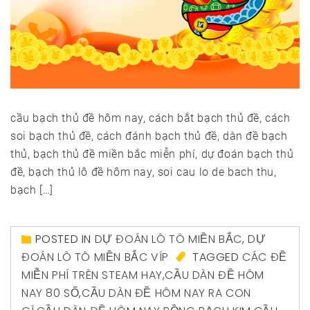
cầu bạch thủ đề hôm nay, cách bắt bạch thủ đề, cách
soi bạch thủ đề, cách đánh bạch thủ đề, dàn đề bạch
thủ, bạch thủ đề miền bắc miễn phí, dự đoán bạch thủ
đề, bạch thủ lô đề hôm nay, soi cau lo de bach thu,
bạch […]
POSTED IN
DỰ ĐOÁN LÔ TÔ MIỀN BẮC
,
DỰ
ĐOÁN LÔ TÔ MIỀN BẮC VÍP
TAGGED
CÁC ĐỀ
MIỄN PHÍ TRÊN STEAM HAY
,
CẦU DÀN ĐỀ HÔM
NAY 80 SỐ
,
CẦU DÀN ĐỀ HÔM NAY RA CON