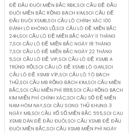
ĐỀ ĐẦU ĐUÔI MIỀN BẮC RBK
,
SOI CẦU ĐỀ ĐẦU
ĐUÔI MIỀN BẮC RỒNG BẠCH KIM
,
SOI CẦU ĐỀ
ĐẦU ĐUÔI XSMB
,
SOI CẦU LÔ CHÍNH XÁC 100
ĐÁNH LÔ KHÔNG LỖ
,
SOI CẦU LÔ ĐỀ MIỀN BẮC
24H
,
SOI CẦU LÔ ĐỀ MIỀN BẮC NGÀY 11 THÁNG
7
,
SOI CẦU LÔ ĐỀ MIỀN BẮC NGÀY 18 THÁNG
7
,
SOI CẦU LÔ ĐỀ MIỀN BẮC NGÀY 22 THÁNG
5
,
SOI CẦU LÔ ĐỀ VIP
,
SOI CẦU LÔ ĐỀ XSMB A
TRÚNG RỒI
,
SOI CẦU LÔ ĐỀ XSMB LÔ GAN
,
SOI
CẦU LÔ ĐỀ XSMB VÍP
,
SOI CẦU LÔ TÔ BẠCH
THỦ
,
SOI CẦU MB RỒNG BẠCH KIM
,
SOI CẦU MIỀN
BẮC
,
SOI CẦU MIỄN PHÍ 888
,
SOI CẦU RỒNG BẠCH
KIM MIỄN PHÍ CHÍNH XÁC
,
SOI CẦU SỐ ĐỀ MIỀN
NAM HÔM NAY
,
SOI CẦU SONG THỦ KHUNG 3
NGÀY MB
,
SOI CẦU XỔ SỐ MIỀN BẮC 555
,
SOI CAU
XSMB DÀN ĐỀ ĐẦU ĐUÔI
,
SOI CẦU XSMB ĐỀ ĐẦU
ĐUÔI MIỀN BẮC
,
SOI CẦU XSMB MIỄN PHÍ NGÀY