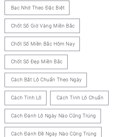
Bạc Nhớ Theo Đặc Biệt
Chốt Số Giờ Vàng Miền Bắc
Chốt Số Miền Bắc Hôm Nay
Chốt Số Đẹp Miền Bắc
Cách Bắt Lô Chuẩn Theo Ngày
Cách Tính Lô
Cách Tính Lô Chuẩn
Cách Đánh Lô Ngày Nào Cũng Trúng
Cách Đánh Đề Ngày Nào Cũng Trúng