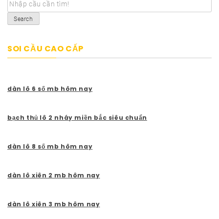
Search
SOI CẦU CAO CẤP
dàn lô 6 số mb hôm nay
bạch thủ lô 2 nháy miền bắc siêu chuẩn
dàn lô 8 số mb hôm nay
dàn lô xiên 2 mb hôm nay
dàn lô xiên 3 mb hôm nay