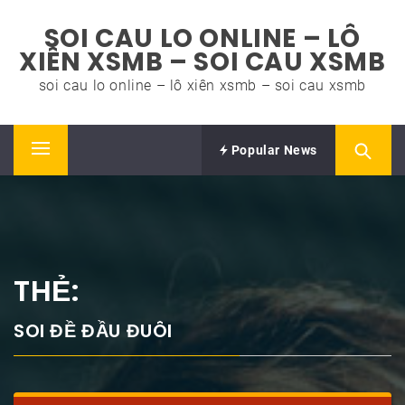
Skip
SOI CAU LO ONLINE – LÔ
to
XIÊN XSMB – SOI CAU XSMB
content
soi cau lo online – lô xiên xsmb – soi cau xsmb
Popular News
Primary
Menu
THẺ:
SOI ĐỀ ĐẦU ĐUÔI