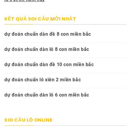
KẾT QUẢ SOI CẦU MỚI NHẤT
dự đoán chuẩn dàn đề 8 con miền bắc
dự đoán chuẩn dàn lô 8 con miền bắc
dự đoán chuẩn dàn đề 10 con miền bắc
dự đoán chuẩn lô xiên 2 miền bắc
dự đoán chuẩn dàn lô 6 con miền bắc
SOI CẦU LÔ ONLINE