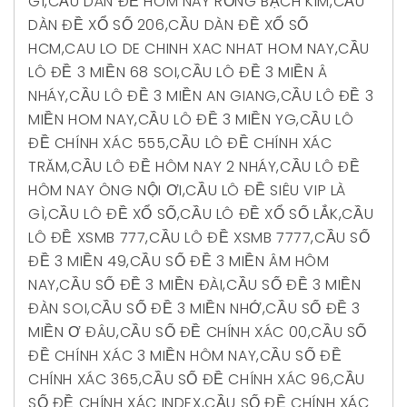
GÌ
,
CẦU DÀN ĐỀ HÔM NAY RỒNG BẠCH KIM
,
CẦU
DÀN ĐỀ XỔ SỐ 206
,
CẦU DÀN ĐỀ XỔ SỐ
HCM
,
CAU LO DE CHINH XAC NHAT HOM NAY
,
CẦU
LÔ ĐỀ 3 MIỀN 68 SOI
,
CẦU LÔ ĐỀ 3 MIỀN Â
NHÁY
,
CẦU LÔ ĐỀ 3 MIỀN AN GIANG
,
CẦU LÔ ĐỀ 3
MIỀN HOM NAY
,
CẦU LÔ ĐỀ 3 MIỀN YG
,
CẦU LÔ
ĐỀ CHÍNH XÁC 555
,
CẦU LÔ ĐỀ CHÍNH XÁC
TRĂM
,
CẦU LÔ ĐỀ HÔM NAY 2 NHÁY
,
CẦU LÔ ĐỀ
HÔM NAY ÔNG NỘI ƠI
,
CẦU LÔ ĐỀ SIÊU VIP LÀ
GÌ
,
CẦU LÔ ĐỀ XỔ SỐ
,
CẦU LÔ ĐỀ XỔ SỐ LẮK
,
CẦU
LÔ ĐỀ XSMB 777
,
CẦU LÔ ĐỀ XSMB 7777
,
CẦU SỐ
ĐỀ 3 MIỀN 49
,
CẦU SỐ ĐỀ 3 MIỀN ÂM HÔM
NAY
,
CẦU SỐ ĐỀ 3 MIỀN ĐÀI
,
CẦU SỐ ĐỀ 3 MIỀN
ĐÀN SOI
,
CẦU SỐ ĐỀ 3 MIỀN NHỚ
,
CẦU SỐ ĐỀ 3
MIỀN Ơ ĐÂU
,
CẦU SỐ ĐỀ CHÍNH XÁC 00
,
CẦU SỐ
ĐỀ CHÍNH XÁC 3 MIỀN HÔM NAY
,
CẦU SỐ ĐỀ
CHÍNH XÁC 365
,
CẦU SỐ ĐỀ CHÍNH XÁC 96
,
CẦU
SỐ ĐỀ CHÍNH XÁC INDEX
,
CẦU SỐ ĐỀ CHÍNH XÁC