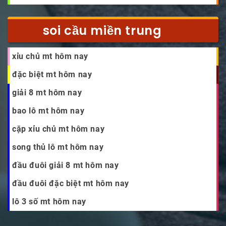
soi cầu miền trung
xỉu chủ mt hôm nay
đặc biệt mt hôm nay
giải 8 mt hôm nay
bao lô mt hôm nay
cặp xỉu chủ mt hôm nay
song thủ lô mt hôm nay
đầu đuôi giải 8 mt hôm nay
đầu đuôi đặc biệt mt hôm nay
lô 3 số mt hôm nay