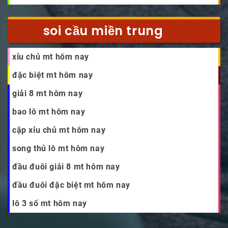
soi cầu miền trung
xỉu chủ mt hôm nay
đặc biệt mt hôm nay
giải 8 mt hôm nay
bao lô mt hôm nay
cặp xỉu chủ mt hôm nay
song thủ lô mt hôm nay
đầu đuôi giải 8 mt hôm nay
đầu đuôi đặc biệt mt hôm nay
lô 3 số mt hôm nay