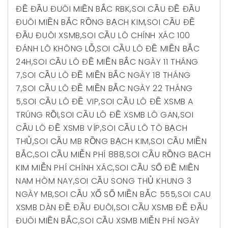
ĐỀ ĐẦU ĐUÔI MIỀN BẮC RBK
,
SOI CẦU ĐỀ ĐẦU
ĐUÔI MIỀN BẮC RỒNG BẠCH KIM
,
SOI CẦU ĐỀ
ĐẦU ĐUÔI XSMB
,
SOI CẦU LÔ CHÍNH XÁC 100
ĐÁNH LÔ KHÔNG LỖ
,
SOI CẦU LÔ ĐỀ MIỀN BẮC
24H
,
SOI CẦU LÔ ĐỀ MIỀN BẮC NGÀY 11 THÁNG
7
,
SOI CẦU LÔ ĐỀ MIỀN BẮC NGÀY 18 THÁNG
7
,
SOI CẦU LÔ ĐỀ MIỀN BẮC NGÀY 22 THÁNG
5
,
SOI CẦU LÔ ĐỀ VIP
,
SOI CẦU LÔ ĐỀ XSMB A
TRÚNG RỒI
,
SOI CẦU LÔ ĐỀ XSMB LÔ GAN
,
SOI
CẦU LÔ ĐỀ XSMB VÍP
,
SOI CẦU LÔ TÔ BẠCH
THỦ
,
SOI CẦU MB RỒNG BẠCH KIM
,
SOI CẦU MIỀN
BẮC
,
SOI CẦU MIỄN PHÍ 888
,
SOI CẦU RỒNG BẠCH
KIM MIỄN PHÍ CHÍNH XÁC
,
SOI CẦU SỐ ĐỀ MIỀN
NAM HÔM NAY
,
SOI CẦU SONG THỦ KHUNG 3
NGÀY MB
,
SOI CẦU XỔ SỐ MIỀN BẮC 555
,
SOI CAU
XSMB DÀN ĐỀ ĐẦU ĐUÔI
,
SOI CẦU XSMB ĐỀ ĐẦU
ĐUÔI MIỀN BẮC
,
SOI CẦU XSMB MIỄN PHÍ NGÀY