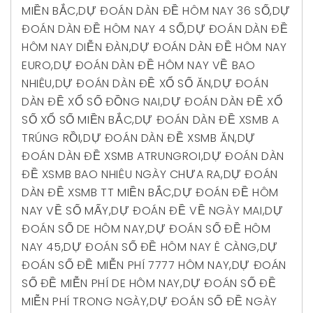
MIỀN BẮC
,
DỰ ĐOÁN DÀN ĐỀ HÔM NAY 36 SỐ
,
DỰ
ĐOÁN DÀN ĐỀ HÔM NAY 4 SỐ
,
DỰ ĐOÁN DÀN ĐỀ
HÔM NAY DIỄN ĐÀN
,
DỰ ĐOÁN DÀN ĐỀ HÔM NAY
EURO
,
DỰ ĐOÁN DÀN ĐỀ HÔM NAY VỀ BAO
NHIÊU
,
DỰ ĐOÁN DÀN ĐỀ XỔ SỐ ĂN
,
DỰ ĐOÁN
DÀN ĐỀ XỔ SỐ ĐỒNG NAI
,
DỰ ĐOÁN DÀN ĐỀ XỔ
SỐ XỔ SỐ MIỀN BẮC
,
DỰ ĐOÁN DÀN ĐỀ XSMB A
TRÚNG RỒI
,
DỰ ĐOÁN DÀN ĐỀ XSMB ĂN
,
DỰ
ĐOÁN DÀN ĐỀ XSMB ATRUNGROI
,
DỰ ĐOÁN DÀN
ĐỀ XSMB BAO NHIÊU NGÀY CHƯA RA
,
DỰ ĐOÁN
DÀN ĐỀ XSMB TT MIỀN BẮC
,
DỰ ĐOÁN ĐỀ HÔM
NAY VỀ SỐ MẤY
,
DỰ ĐOÁN ĐỀ VỀ NGÀY MAI
,
DỰ
ĐOÁN SỐ DE HÔM NAY
,
DỰ ĐOÁN SỐ ĐỀ HÔM
NAY 45
,
DỰ ĐOÁN SỐ ĐỀ HÔM NAY Ê CÀNG
,
DỰ
ĐOÁN SỐ ĐỀ MIỄN PHÍ 7777 HÔM NAY
,
DỰ ĐOÁN
SỐ ĐỀ MIỄN PHÍ DE HÔM NAY
,
DỰ ĐOÁN SỐ ĐỀ
MIỄN PHÍ TRONG NGÀY
,
DỰ ĐOÁN SỐ ĐỀ NGÀY