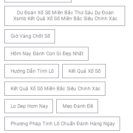
Dự Đoán Xổ Số Miền Bắc Thứ Sáu Dự Đoán
Xsmb Kết Quả Xổ Số Miền Bắc Siêu Chính Xác
Giờ Vàng Chốt Số
Hôm Nay Đánh Con Gì Đẹp Nhất
Hướng Dẫn Tính Lô
Kết Quả Xổ Số
Kết Quả Xổ Số Miền Bắc Siêu Chính Xác
Lo Dep Hom Nay
Mẹo Đánh Đề
Phương Pháp Tính Lô Chuẩn Đánh Hàng Ngày