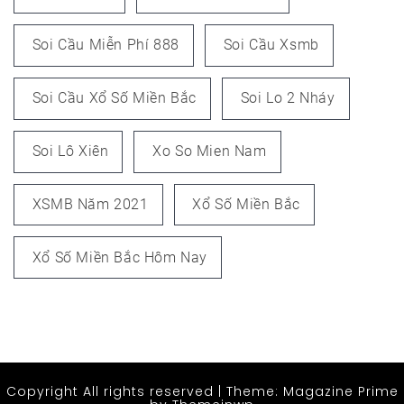
Soi Cầu Miễn Phí 888
Soi Cầu Xsmb
Soi Cầu Xổ Số Miền Bắc
Soi Lo 2 Nháy
Soi Lô Xiên
Xo So Mien Nam
XSMB Năm 2021
Xổ Số Miền Bắc
Xổ Số Miền Bắc Hôm Nay
Copyright All rights reserved
|
Theme: Magazine Prime