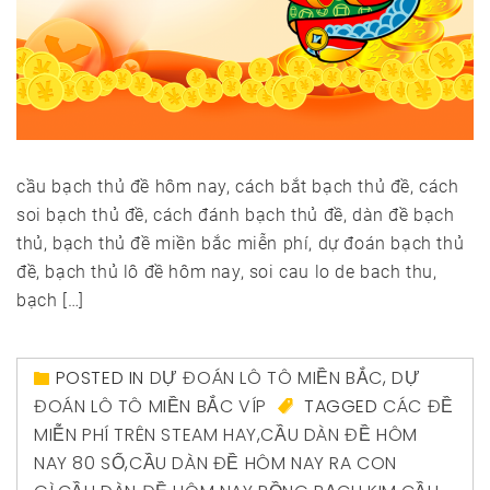
cầu bạch thủ đề hôm nay, cách bắt bạch thủ đề, cách
soi bạch thủ đề, cách đánh bạch thủ đề, dàn đề bạch
thủ, bạch thủ đề miền bắc miễn phí, dự đoán bạch thủ
đề, bạch thủ lô đề hôm nay, soi cau lo de bach thu,
bạch […]
POSTED IN
DỰ ĐOÁN LÔ TÔ MIỀN BẮC
,
DỰ
ĐOÁN LÔ TÔ MIỀN BẮC VÍP
TAGGED
CÁC ĐỀ
MIỄN PHÍ TRÊN STEAM HAY
,
CẦU DÀN ĐỀ HÔM
NAY 80 SỐ
,
CẦU DÀN ĐỀ HÔM NAY RA CON