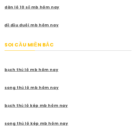
dàn lô 10 số mb hôm nay
đề đầu đuôi mb hôm nay
SOI CẦU MIỀN BẮC
bạch thủ lô mb hôm nay
song thủ lô mb hôm nay
bạch thủ lô kép mb hôm nay
song thủ lô kép mb hôm nay