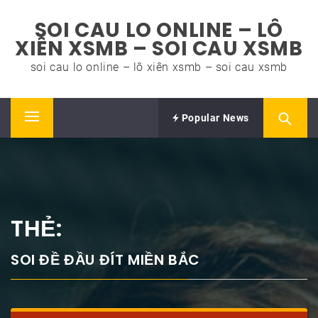
Skip
SOI CAU LO ONLINE – LÔ
to
XIÊN XSMB – SOI CAU XSMB
content
soi cau lo online – lô xiên xsmb – soi cau xsmb
Popular News
Primary
Menu
THẺ:
SOI ĐỀ ĐẦU ĐÍT MIỀN BẮC