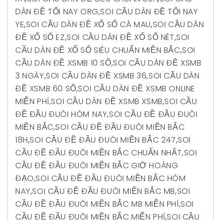
DÀN ĐỀ TỐI NAY ORG
,
SOI CẦU DÀN ĐỀ TỐI NAY
YE
,
SOI CẦU DÀN ĐỀ XỔ SỐ CÀ MAU
,
SOI CẦU DÀN
ĐỀ XỔ SỐ EZ
,
SOI CẦU DÀN ĐỀ XỔ SỐ NÉT
,
SOI
CẦU DÀN ĐỀ XỔ SỐ SIÊU CHUẨN MIỀN BẮC
,
SOI
CẦU DÀN ĐỀ XSMB 10 SỐ
,
SOI CẦU DÀN ĐỀ XSMB
3 NGÀY
,
SOI CẦU DÀN ĐỀ XSMB 36
,
SOI CẦU DÀN
ĐỀ XSMB 60 SỐ
,
SOI CẦU DÀN ĐỀ XSMB ONLINE
MIỄN PHÍ
,
SOI CẦU DÀN ĐỀ XSMB XSMB
,
SOI CẦU
ĐỀ ĐẦU ĐUÔI HÔM NAY
,
SOI CẦU ĐỀ ĐẦU ĐUÔI
MIỀN BẮC
,
SOI CẦU ĐỀ ĐẦU ĐUÔI MIỀN BẮC
18H
,
SOI CẦU ĐỀ ĐẦU ĐUÔI MIỀN BẮC 247
,
SOI
CẦU ĐỀ ĐẦU ĐUÔI MIỀN BẮC CHUẨN NHẤT
,
SOI
CẦU ĐỀ ĐẦU ĐUÔI MIỀN BẮC GIỜ HOÀNG
ĐẠO
,
SOI CẦU ĐỀ ĐẦU ĐUÔI MIỀN BẮC HÔM
NAY
,
SOI CẦU ĐỀ ĐẦU ĐUÔI MIỀN BẮC MB
,
SOI
CẦU ĐỀ ĐẦU ĐUÔI MIỀN BẮC MB MIỄN PHÍ
,
SOI
CẦU ĐỀ ĐẦU ĐUÔI MIỀN BẮC MIỄN PHÍ
,
SOI CẦU