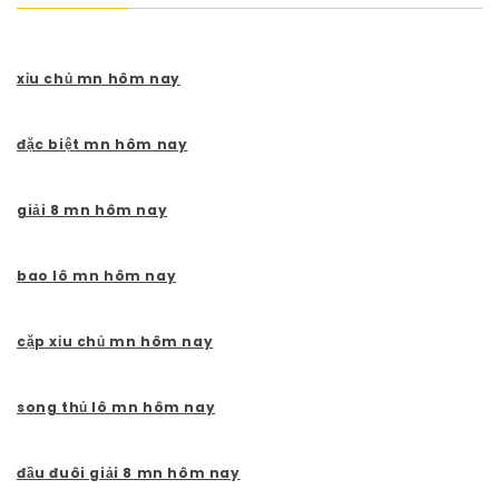
xỉu chủ mn hôm nay
đặc biệt mn hôm nay
giải 8 mn hôm nay
bao lô mn hôm nay
cặp xỉu chủ mn hôm nay
song thủ lô mn hôm nay
đầu đuôi giải 8 mn hôm nay