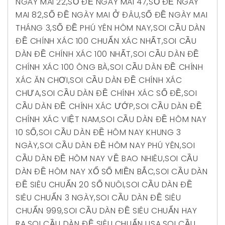
NGÀY MAI 22
,
SỐ ĐỀ NGÀY MAI 47
,
SỐ ĐỀ NGÀY
MAI 82
,
SỐ ĐỀ NGÀY MAI Ở ĐÂU
,
SỐ ĐỀ NGÀY MAI
THÁNG 3
,
SỐ ĐỀ PHÚ YÊN HÔM NAY
,
SOI CẦU DÀN
ĐỀ CHÍNH XÁC 100 CHUẨN XÁC NHẤT
,
SOI CẦU
DÀN ĐỀ CHÍNH XÁC 100 NHẤT
,
SOI CẦU DÀN ĐỀ
CHÍNH XÁC 100 ÔNG BÀ
,
SOI CẦU DÀN ĐỀ CHÍNH
XÁC ĂN CHƠI
,
SOI CẦU DÀN ĐỀ CHÍNH XÁC
CHƯA
,
SOI CẦU DÀN ĐỀ CHÍNH XÁC SỐ ĐỀ
,
SOI
CẦU DÀN ĐỀ CHÍNH XÁC ƯỚP
,
SOI CẦU DÀN ĐỀ
CHÍNH XÁC VIỆT NAM
,
SOI CẦU DÀN ĐỀ HÔM NAY
10 SỐ
,
SOI CẦU DÀN ĐỀ HÔM NAY KHUNG 3
NGÀY
,
SOI CẦU DÀN ĐỀ HÔM NAY PHÚ YÊN
,
SOI
CẦU DÀN ĐỀ HÔM NAY VỀ BAO NHIÊU
,
SOI CẦU
DÀN ĐỀ HÔM NAY XỔ SỐ MIỀN BẮC
,
SOI CẦU DÀN
ĐỀ SIÊU CHUẨN 20 SỐ NUÔI
,
SOI CẦU DÀN ĐỀ
SIÊU CHUẨN 3 NGÀY
,
SOI CẦU DÀN ĐỀ SIÊU
CHUẨN 999
,
SOI CẦU DÀN ĐỀ SIÊU CHUẨN HAY
RA
,
SOI CẦU DÀN ĐỀ SIÊU CHUẨN USA
,
SOI CẦU