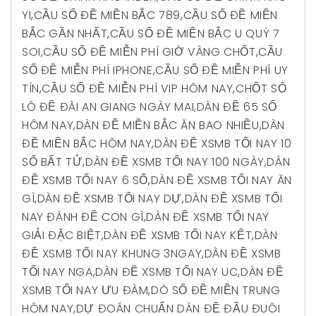
YI
,
CẦU SỐ ĐỀ MIỀN BẮC 789
,
CẦU SỐ ĐỀ MIỀN
BẮC GẦN NHẤT
,
CẦU SỐ ĐỀ MIỀN BẮC U QUÝ 7
SOI
,
CẦU SỐ ĐỀ MIỄN PHÍ GIỜ VÀNG CHỐT
,
CẦU
SỐ ĐỀ MIỄN PHÍ IPHONE
,
CẦU SỐ ĐỀ MIỄN PHÍ UY
TÍN
,
CẦU SỐ ĐỀ MIỄN PHÍ VIP HÔM NAY
,
CHỐT SỐ
LÔ ĐỀ ĐÀI AN GIANG NGÀY MAI
,
DÀN ĐỀ 65 SỐ
HÔM NAY
,
DÀN ĐỀ MIỀN BẮC ĂN BAO NHIỀU
,
DÀN
ĐỀ MIỀN BẮC HÔM NAY
,
DÀN ĐỀ XSMB TỐI NAY 10
SỐ BẤT TỬ
,
DÀN ĐỀ XSMB TỐI NAY 100 NGÀY
,
DÀN
ĐỀ XSMB TỐI NAY 6 SỐ
,
DÀN ĐỀ XSMB TỐI NAY ĂN
GÌ
,
DÀN ĐỀ XSMB TỐI NAY DỰ
,
DÀN ĐỀ XSMB TỐI
NAY ĐÁNH ĐỀ CON GÌ
,
DÀN ĐỀ XSMB TỐI NAY
GIẢI ĐẶC BIỆT
,
DÀN ĐỀ XSMB TỐI NAY KẾT
,
DÀN
ĐỀ XSMB TỐI NAY KHUNG 3NGAY
,
DÀN ĐỀ XSMB
TỐI NAY NGA
,
DÀN ĐỀ XSMB TỐI NAY UC
,
DÀN ĐỀ
XSMB TỐI NAY ƯU ĐÀM
,
DÒ SỐ ĐỀ MIỀN TRUNG
HÔM NAY
,
DỰ ĐOÁN CHUẨN DÀN ĐỀ ĐẦU ĐUÔI