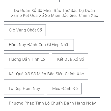
Dự Đoán Xổ Số Miền Bắc Thứ Sáu Dự Đoán
Xsmb Kết Quả Xổ Số Miền Bắc Siêu Chính Xác
Giờ Vàng Chốt Số
Hôm Nay Đánh Con Gì Đẹp Nhất
Hướng Dẫn Tính Lô
Kết Quả Xổ Số
Kết Quả Xổ Số Miền Bắc Siêu Chính Xác
Lo Dep Hom Nay
Mẹo Đánh Đề
Phương Pháp Tính Lô Chuẩn Đánh Hàng Ngày