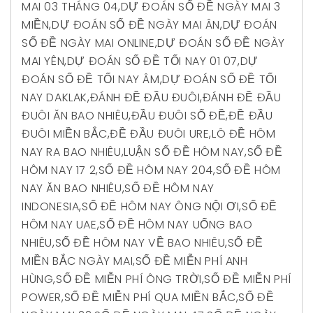
MAI 03 THÁNG 04
,
DỰ ĐOÁN SỐ ĐỀ NGÀY MAI 3
MIỀN
,
DỰ ĐOÁN SỐ ĐỀ NGÀY MAI ÂN
,
DỰ ĐOÁN
SỐ ĐỀ NGÀY MAI ONLINE
,
DỰ ĐOÁN SỐ ĐỀ NGÀY
MAI YÊN
,
DỰ ĐOÁN SỐ ĐỀ TỐI NAY 01 07
,
DỰ
ĐOÁN SỐ ĐỀ TỐI NAY ÂM
,
DỰ ĐOÁN SỐ ĐỀ TỐI
NAY DAKLAK
,
ĐÁNH ĐỀ ĐẦU ĐUÔI
,
ĐÁNH ĐỀ ĐẦU
ĐUÔI ĂN BAO NHIÊU
,
ĐẦU ĐUÔI SỐ ĐỀ
,
ĐỀ ĐẦU
ĐUÔI MIỀN BẮC
,
ĐỀ ĐẦU ĐUÔI URE
,
LÔ ĐỀ HÔM
NAY RA BAO NHIÊU
,
LUẬN SỐ ĐỀ HÔM NAY
,
SỐ ĐỀ
HÔM NAY 17 2
,
SỐ ĐỀ HÔM NAY 204
,
SỐ ĐỀ HÔM
NAY ĂN BAO NHIÊU
,
SỐ ĐỀ HÔM NAY
INDONESIA
,
SỐ ĐỀ HÔM NAY ÔNG NỘI ƠI
,
SỐ ĐỀ
HÔM NAY UAE
,
SỐ ĐỀ HÔM NAY UỐNG BAO
NHIÊU
,
SỐ ĐỀ HÔM NAY VỀ BAO NHIÊU
,
SỐ ĐỀ
MIỀN BẮC NGÀY MAI
,
SỐ ĐỀ MIỄN PHÍ ANH
HÙNG
,
SỐ ĐỀ MIỄN PHÍ ÔNG TRỜI
,
SỐ ĐỀ MIỄN PHÍ
POWER
,
SỐ ĐỀ MIỄN PHÍ QUA MIỀN BẮC
,
SỐ ĐỀ