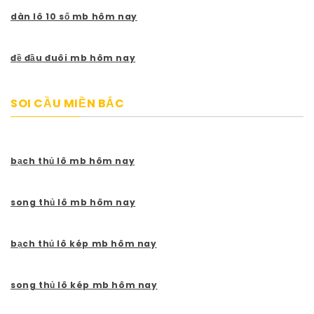
dàn lô 10 số mb hôm nay
đề đầu đuôi mb hôm nay
SOI CẦU MIỀN BẮC
bạch thủ lô mb hôm nay
song thủ lô mb hôm nay
bạch thủ lô kép mb hôm nay
song thủ lô kép mb hôm nay