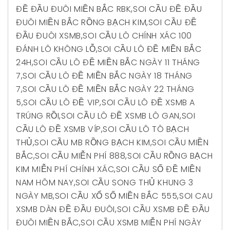
ĐỀ ĐẦU ĐUÔI MIỀN BẮC RBK
,
SOI CẦU ĐỀ ĐẦU
ĐUÔI MIỀN BẮC RỒNG BẠCH KIM
,
SOI CẦU ĐỀ
ĐẦU ĐUÔI XSMB
,
SOI CẦU LÔ CHÍNH XÁC 100
ĐÁNH LÔ KHÔNG LỖ
,
SOI CẦU LÔ ĐỀ MIỀN BẮC
24H
,
SOI CẦU LÔ ĐỀ MIỀN BẮC NGÀY 11 THÁNG
7
,
SOI CẦU LÔ ĐỀ MIỀN BẮC NGÀY 18 THÁNG
7
,
SOI CẦU LÔ ĐỀ MIỀN BẮC NGÀY 22 THÁNG
5
,
SOI CẦU LÔ ĐỀ VIP
,
SOI CẦU LÔ ĐỀ XSMB A
TRÚNG RỒI
,
SOI CẦU LÔ ĐỀ XSMB LÔ GAN
,
SOI
CẦU LÔ ĐỀ XSMB VÍP
,
SOI CẦU LÔ TÔ BẠCH
THỦ
,
SOI CẦU MB RỒNG BẠCH KIM
,
SOI CẦU MIỀN
BẮC
,
SOI CẦU MIỄN PHÍ 888
,
SOI CẦU RỒNG BẠCH
KIM MIỄN PHÍ CHÍNH XÁC
,
SOI CẦU SỐ ĐỀ MIỀN
NAM HÔM NAY
,
SOI CẦU SONG THỦ KHUNG 3
NGÀY MB
,
SOI CẦU XỔ SỐ MIỀN BẮC 555
,
SOI CAU
XSMB DÀN ĐỀ ĐẦU ĐUÔI
,
SOI CẦU XSMB ĐỀ ĐẦU
ĐUÔI MIỀN BẮC
,
SOI CẦU XSMB MIỄN PHÍ NGÀY