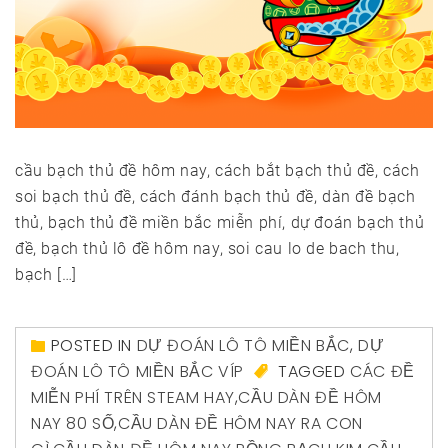
cầu bạch thủ đề hôm nay, cách bắt bạch thủ đề, cách
soi bạch thủ đề, cách đánh bạch thủ đề, dàn đề bạch
thủ, bạch thủ đề miền bắc miễn phí, dự đoán bạch thủ
đề, bạch thủ lô đề hôm nay, soi cau lo de bach thu,
bạch […]
POSTED IN
DỰ ĐOÁN LÔ TÔ MIỀN BẮC
,
DỰ
ĐOÁN LÔ TÔ MIỀN BẮC VÍP
TAGGED
CÁC ĐỀ
MIỄN PHÍ TRÊN STEAM HAY
,
CẦU DÀN ĐỀ HÔM
NAY 80 SỐ
,
CẦU DÀN ĐỀ HÔM NAY RA CON