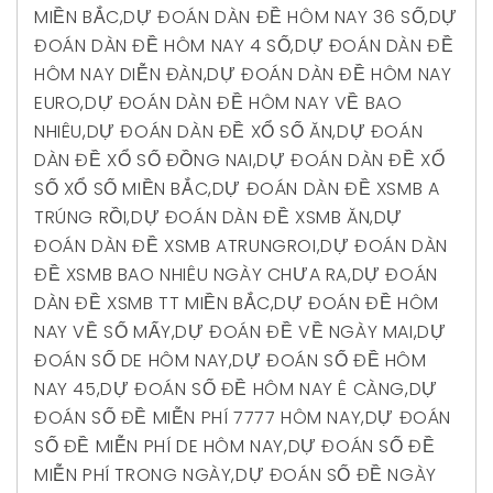
MIỀN BẮC
,
DỰ ĐOÁN DÀN ĐỀ HÔM NAY 36 SỐ
,
DỰ
ĐOÁN DÀN ĐỀ HÔM NAY 4 SỐ
,
DỰ ĐOÁN DÀN ĐỀ
HÔM NAY DIỄN ĐÀN
,
DỰ ĐOÁN DÀN ĐỀ HÔM NAY
EURO
,
DỰ ĐOÁN DÀN ĐỀ HÔM NAY VỀ BAO
NHIÊU
,
DỰ ĐOÁN DÀN ĐỀ XỔ SỐ ĂN
,
DỰ ĐOÁN
DÀN ĐỀ XỔ SỐ ĐỒNG NAI
,
DỰ ĐOÁN DÀN ĐỀ XỔ
SỐ XỔ SỐ MIỀN BẮC
,
DỰ ĐOÁN DÀN ĐỀ XSMB A
TRÚNG RỒI
,
DỰ ĐOÁN DÀN ĐỀ XSMB ĂN
,
DỰ
ĐOÁN DÀN ĐỀ XSMB ATRUNGROI
,
DỰ ĐOÁN DÀN
ĐỀ XSMB BAO NHIÊU NGÀY CHƯA RA
,
DỰ ĐOÁN
DÀN ĐỀ XSMB TT MIỀN BẮC
,
DỰ ĐOÁN ĐỀ HÔM
NAY VỀ SỐ MẤY
,
DỰ ĐOÁN ĐỀ VỀ NGÀY MAI
,
DỰ
ĐOÁN SỐ DE HÔM NAY
,
DỰ ĐOÁN SỐ ĐỀ HÔM
NAY 45
,
DỰ ĐOÁN SỐ ĐỀ HÔM NAY Ê CÀNG
,
DỰ
ĐOÁN SỐ ĐỀ MIỄN PHÍ 7777 HÔM NAY
,
DỰ ĐOÁN
SỐ ĐỀ MIỄN PHÍ DE HÔM NAY
,
DỰ ĐOÁN SỐ ĐỀ
MIỄN PHÍ TRONG NGÀY
,
DỰ ĐOÁN SỐ ĐỀ NGÀY