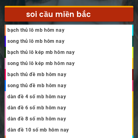
soi cầu miền bắc
bạch thủ lô mb hôm nay
song thủ lô mb hôm nay
bạch thủ lô kép mb hôm nay
song thủ lô kép mb hôm nay
bạch thủ đề mb hôm nay
song thủ đề mb hôm nay
dàn đề 4 số mb hôm nay
dàn đề 6 số mb hôm nay
dàn đề 8 số mb hôm nay
dàn đề 10 số mb hôm nay