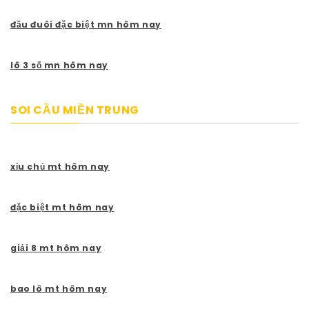
đầu đuôi đặc biệt mn hôm nay
lô 3 số mn hôm nay
SOI CẦU MIỀN TRUNG
xỉu chủ mt hôm nay
đặc biệt mt hôm nay
giải 8 mt hôm nay
bao lô mt hôm nay