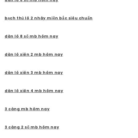
bạch thủ lô 2 nháy miền bắc siêu chuẩn
dàn lô 8 số mb hôm nay
dàn lô xiên 2 mb hôm nay
dàn lô xiên 3 mb hôm nay
dàn lô xiên 4 mb hôm nay
3 càng mb hôm nay
3 càng 2 số mb hôm nay