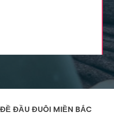
ĐỀ ĐẦU ĐUÔI MIỀN BẮC