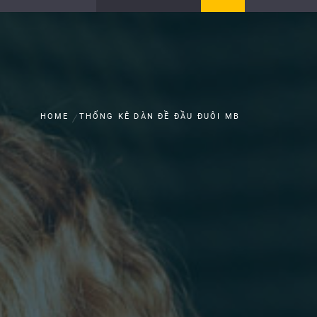
HOME
THỐNG KÊ DÀN ĐỀ ĐẦU ĐUÔI MB