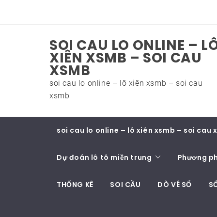
Skip
to
content
SOI CAU LO ONLINE – L
XIÊN XSMB – SOI CAU
XSMB
soi cau lo online – lô xiên xsmb – soi cau
xsmb
soi cau lo online – lô xiên xsmb – soi cau
Dự đoán lô tô miền trung
Phương ph
THỐNG KÊ
SOI CẦU
DÒ VÉ SỐ
S