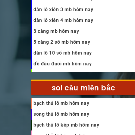
dàn lô xiên 3 mb hôm nay
dàn lô xiên 4 mb hôm nay
3 càng mb hôm nay
3 càng 2 số mb hôm nay
dàn lô 10 số mb hôm nay
đề đầu đuôi mb hôm nay
soi cầu miền bắc
bạch thủ lô mb hôm nay
song thủ lô mb hôm nay
bạch thủ lô kép mb hôm nay