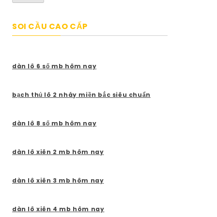
SOI CẦU CAO CẤP
dàn lô 6 số mb hôm nay
bạch thủ lô 2 nháy miền bắc siêu chuẩn
dàn lô 8 số mb hôm nay
dàn lô xiên 2 mb hôm nay
dàn lô xiên 3 mb hôm nay
dàn lô xiên 4 mb hôm nay