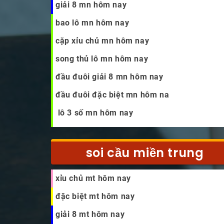
giải 8 mn hôm nay
bao lô mn hôm nay
cặp xỉu chủ mn hôm nay
song thủ lô mn hôm nay
đầu đuôi giải 8 mn hôm nay
đầu đuôi đặc biệt mn hôm na
lô 3 số mn hôm nay
soi cầu miền trung
xỉu chủ mt hôm nay
đặc biệt mt hôm nay
giải 8 mt hôm nay