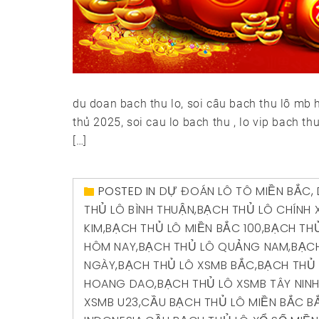
du doan bach thu lo, soi câu bach thu lô mb 
thủ 2025, soi cau lo bach thu , lo vip bach th
[…]
POSTED IN
DỰ ĐOÁN LÔ TÔ MIỀN BẮC
,
THỦ LÔ BÌNH THUẬN
,
BẠCH THỦ LÔ CHÍNH 
KIM
,
BẠCH THỦ LÔ MIỀN BẮC 100
,
BẠCH THỦ
HÔM NAY
,
BẠCH THỦ LÔ QUẢNG NAM
,
BẠCH
NGÀY
,
BẠCH THỦ LÔ XSMB BẮC
,
BẠCH THỦ
HOANG DAO
,
BẠCH THỦ LÔ XSMB TÂY NIN
XSMB U23
,
CẦU BẠCH THỦ LÔ MIỀN BẮC B