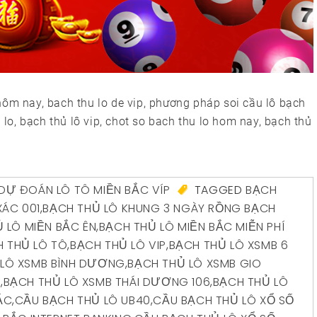
hôm nay, bach thu lo de vip, phương pháp soi cầu lô bạch
u lo, bạch thủ lô vip, chot so bach thu lo hom nay, bạch thủ
DỰ ĐOÁN LÔ TÔ MIỀN BẮC VÍP
TAGGED
BẠCH
XÁC 001
,
BẠCH THỦ LÔ KHUNG 3 NGÀY RỒNG BẠCH
 LÔ MIỀN BẮC ÊN
,
BẠCH THỦ LÔ MIỀN BẮC MIỄN PHÍ
 THỦ LÔ TÔ
,
BẠCH THỦ LÔ VIP
,
BẠCH THỦ LÔ XSMB 6
 LÔ XSMB BÌNH DƯƠNG
,
BẠCH THỦ LÔ XSMB GIO
H
,
BẠCH THỦ LÔ XSMB THÁI DƯƠNG 106
,
BẠCH THỦ LÔ
ẮC
,
CẦU BẠCH THỦ LÔ UB40
,
CẦU BẠCH THỦ LÔ XỔ SỐ