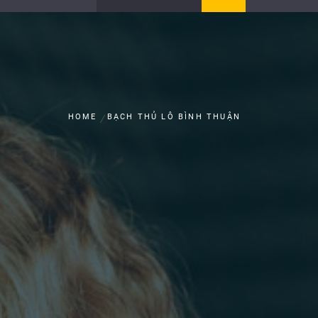
HOME
BẠCH THỦ LÔ BÌNH THUẬN