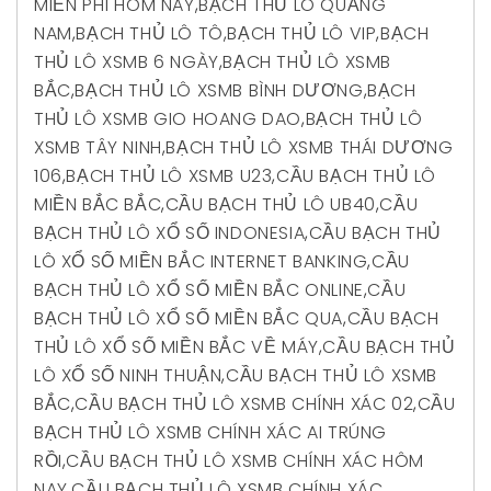
MIỄN PHÍ HÔM NAY
,
BẠCH THỦ LÔ QUẢNG
NAM
,
BẠCH THỦ LÔ TÔ
,
BẠCH THỦ LÔ VIP
,
BẠCH
THỦ LÔ XSMB 6 NGÀY
,
BẠCH THỦ LÔ XSMB
BẮC
,
BẠCH THỦ LÔ XSMB BÌNH DƯƠNG
,
BẠCH
THỦ LÔ XSMB GIO HOANG DAO
,
BẠCH THỦ LÔ
XSMB TÂY NINH
,
BẠCH THỦ LÔ XSMB THÁI DƯƠNG
106
,
BẠCH THỦ LÔ XSMB U23
,
CẦU BẠCH THỦ LÔ
MIỀN BẮC BẮC
,
CẦU BẠCH THỦ LÔ UB40
,
CẦU
BẠCH THỦ LÔ XỔ SỐ INDONESIA
,
CẦU BẠCH THỦ
LÔ XỔ SỐ MIỀN BẮC INTERNET BANKING
,
CẦU
BẠCH THỦ LÔ XỔ SỐ MIỀN BẮC ONLINE
,
CẦU
BẠCH THỦ LÔ XỔ SỐ MIỀN BẮC QUA
,
CẦU BẠCH
THỦ LÔ XỔ SỐ MIỀN BẮC VỀ MÁY
,
CẦU BẠCH THỦ
LÔ XỔ SỐ NINH THUẬN
,
CẦU BẠCH THỦ LÔ XSMB
BẮC
,
CẦU BẠCH THỦ LÔ XSMB CHÍNH XÁC 02
,
CẦU
BẠCH THỦ LÔ XSMB CHÍNH XÁC AI TRÚNG
RỒI
,
CẦU BẠCH THỦ LÔ XSMB CHÍNH XÁC HÔM
NAY
,
CẦU BẠCH THỦ LÔ XSMB CHÍNH XÁC