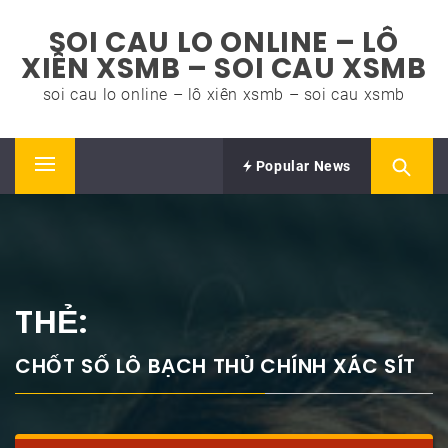
Skip
SOI CAU LO ONLINE – LÔ
to
XIÊN XSMB – SOI CAU XSMB
content
soi cau lo online – lô xiên xsmb – soi cau xsmb
Popular News
Primary
Menu
THẺ:
CHỐT SỐ LÔ BẠCH THỦ CHÍNH XÁC SÍT