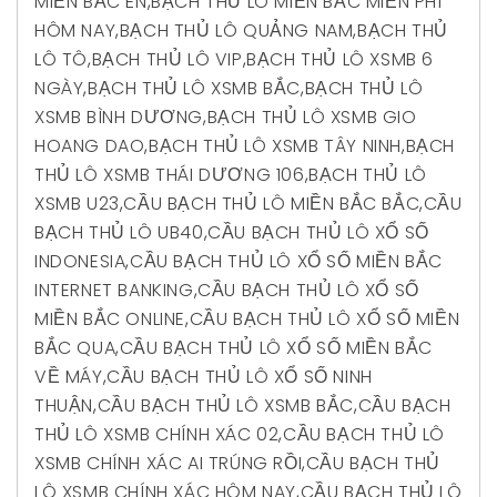
MIỀN BẮC ÊN
,
BẠCH THỦ LÔ MIỀN BẮC MIỄN PHÍ
HÔM NAY
,
BẠCH THỦ LÔ QUẢNG NAM
,
BẠCH THỦ
LÔ TÔ
,
BẠCH THỦ LÔ VIP
,
BẠCH THỦ LÔ XSMB 6
NGÀY
,
BẠCH THỦ LÔ XSMB BẮC
,
BẠCH THỦ LÔ
XSMB BÌNH DƯƠNG
,
BẠCH THỦ LÔ XSMB GIO
HOANG DAO
,
BẠCH THỦ LÔ XSMB TÂY NINH
,
BẠCH
THỦ LÔ XSMB THÁI DƯƠNG 106
,
BẠCH THỦ LÔ
XSMB U23
,
CẦU BẠCH THỦ LÔ MIỀN BẮC BẮC
,
CẦU
BẠCH THỦ LÔ UB40
,
CẦU BẠCH THỦ LÔ XỔ SỐ
INDONESIA
,
CẦU BẠCH THỦ LÔ XỔ SỐ MIỀN BẮC
INTERNET BANKING
,
CẦU BẠCH THỦ LÔ XỔ SỐ
MIỀN BẮC ONLINE
,
CẦU BẠCH THỦ LÔ XỔ SỐ MIỀN
BẮC QUA
,
CẦU BẠCH THỦ LÔ XỔ SỐ MIỀN BẮC
VỀ MÁY
,
CẦU BẠCH THỦ LÔ XỔ SỐ NINH
THUẬN
,
CẦU BẠCH THỦ LÔ XSMB BẮC
,
CẦU BẠCH
THỦ LÔ XSMB CHÍNH XÁC 02
,
CẦU BẠCH THỦ LÔ
XSMB CHÍNH XÁC AI TRÚNG RỒI
,
CẦU BẠCH THỦ
LÔ XSMB CHÍNH XÁC HÔM NAY
,
CẦU BẠCH THỦ LÔ