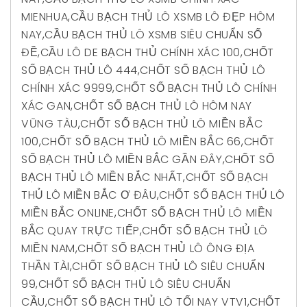
MIENHUA
,
CẦU BẠCH THỦ LÔ XSMB LÔ ĐẸP HÔM
NAY
,
CẦU BẠCH THỦ LÔ XSMB SIÊU CHUẨN SỐ
ĐỀ
,
CẦU LÔ DE BẠCH THỦ CHÍNH XÁC 100
,
CHỐT
SỐ BẠCH THỦ LÔ 444
,
CHỐT SỐ BẠCH THỦ LÔ
CHÍNH XÁC 9999
,
CHỐT SỐ BẠCH THỦ LÔ CHÍNH
XÁC GAN
,
CHỐT SỐ BẠCH THỦ LÔ HÔM NAY
VŨNG TÀU
,
CHỐT SỐ BẠCH THỦ LÔ MIỀN BẮC
100
,
CHỐT SỐ BẠCH THỦ LÔ MIỀN BẮC 66
,
CHỐT
SỐ BẠCH THỦ LÔ MIỀN BẮC GẦN ĐÂY
,
CHỐT SỐ
BẠCH THỦ LÔ MIỀN BẮC NHẤT
,
CHỐT SỐ BẠCH
THỦ LÔ MIỀN BẮC Ơ ĐÂU
,
CHỐT SỐ BẠCH THỦ LÔ
MIỀN BẮC ONLINE
,
CHỐT SỐ BẠCH THỦ LÔ MIỀN
BẮC QUAY TRỰC TIẾP
,
CHỐT SỐ BẠCH THỦ LÔ
MIỀN NAM
,
CHỐT SỐ BẠCH THỦ LÔ ÔNG ĐỊA
THẦN TÀI
,
CHỐT SỐ BẠCH THỦ LÔ SIÊU CHUẨN
99
,
CHỐT SỐ BẠCH THỦ LÔ SIÊU CHUẨN
CẦU
,
CHỐT SỐ BẠCH THỦ LÔ TỐI NAY VTV1
,
CHỐT