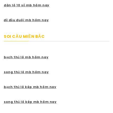
dàn lô 10 số mb hôm nay
đề đầu đuôi mb hôm nay
SOI CẦU MIỀN BẮC
bạch thủ lô mb hôm nay
song thủ lô mb hôm nay
bạch thủ lô kép mb hôm nay
song thủ lô kép mb hôm nay