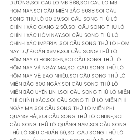
DƯƠNG
,
SOI CAU LO MB 888
,
SOI CAU LO MB
HOM NAY
,
SOI CẦU MIỀN BẮC 6688
,
SOI CẦU
SONG THỦ LÔ 00 99
,
SOI CẦU SONG THỦ LÔ
CHÍNH XÁC GIANG 2 SỐ
,
SOI CẦU SONG THỦ LÔ
CHÍNH XÁC HÔM NAY
,
SOI CẦU SONG THỦ LÔ
CHÍNH XÁC IMPERIAL
,
SOI CẦU SONG THỦ LÔ HÔM
NAY DỰ ĐOÁN XSMB
,
SOI CẦU SONG THỦ LÔ
HÔM NAY O HOBOKEN
,
SOI CẦU SONG THỦ LÔ
HÔM NAY VÀ NGÀY MAI
,
SOI CẦU SONG THỦ LÔ
HÔM NAY VỀ BAO NHIÊU
,
SOI CẦU SONG THỦ LÔ
MIỀN BẮC 500 NGÀY
,
SOI CẦU SONG THỦ LÔ
MIỀN BẮC UYÊN LINH
,
SOI CẦU SONG THỦ LÔ MIỄN
PHÍ CHÍNH XÁC
,
SOI CẦU SONG THỦ LÔ MIỄN PHÍ
NGÀY MAI
,
SOI CẦU SONG THỦ LÔ MIỄN PHÍ
QUANG HẢI
,
SOI CẦU SONG THỦ LÔ ONLINE
,
SOI
CẦU SONG THỦ LÔ QUẢNG NAM
,
SOI CẦU SONG
THỦ LÔ SIÊU CHUẨN 69
,
SOI CẦU SONG THỦ LÔ