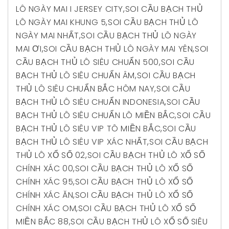
LÔ NGÀY MAI I JERSEY CITY
,
SOI CẦU BẠCH THỦ
LÔ NGÀY MAI KHUNG 5
,
SOI CẦU BẠCH THỦ LÔ
NGÀY MAI NHẤT
,
SOI CẦU BẠCH THỦ LÔ NGÀY
MAI ƠI
,
SOI CẦU BẠCH THỦ LÔ NGÀY MAI YÊN
,
SOI
CẦU BẠCH THỦ LÔ SIÊU CHUẨN 500
,
SOI CẦU
BẠCH THỦ LÔ SIÊU CHUẨN ÂM
,
SOI CẦU BẠCH
THỦ LÔ SIÊU CHUẨN BẮC HÔM NAY
,
SOI CẦU
BẠCH THỦ LÔ SIÊU CHUẨN INDONESIA
,
SOI CẦU
BẠCH THỦ LÔ SIÊU CHUẨN LÔ MIỀN BẮC
,
SOI CẦU
BẠCH THỦ LÔ SIÊU VIP TÔ MIỀN BẮC
,
SOI CẦU
BẠCH THỦ LÔ SIÊU VIP XÁC NHẤT
,
SOI CẦU BẠCH
THỦ LÔ XỔ SỐ 02
,
SOI CẦU BẠCH THỦ LÔ XỔ SỐ
CHÍNH XÁC 00
,
SOI CẦU BẠCH THỦ LÔ XỔ SỐ
CHÍNH XÁC 95
,
SOI CẦU BẠCH THỦ LÔ XỔ SỐ
CHÍNH XÁC ĂN
,
SOI CẦU BẠCH THỦ LÔ XỔ SỐ
CHÍNH XÁC OM
,
SOI CẦU BẠCH THỦ LÔ XỔ SỐ
MIỀN BẮC 88
,
SOI CẦU BẠCH THỦ LÔ XỔ SỐ SIÊU