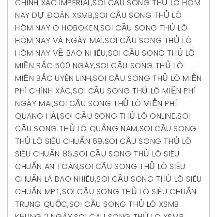
CHÍNH XÁC IMPERIAL
,
SOI CẦU SONG THỦ LÔ HÔM
NAY DỰ ĐOÁN XSMB
,
SOI CẦU SONG THỦ LÔ
HÔM NAY O HOBOKEN
,
SOI CẦU SONG THỦ LÔ
HÔM NAY VÀ NGÀY MAI
,
SOI CẦU SONG THỦ LÔ
HÔM NAY VỀ BAO NHIÊU
,
SOI CẦU SONG THỦ LÔ
MIỀN BẮC 500 NGÀY
,
SOI CẦU SONG THỦ LÔ
MIỀN BẮC UYÊN LINH
,
SOI CẦU SONG THỦ LÔ MIỄN
PHÍ CHÍNH XÁC
,
SOI CẦU SONG THỦ LÔ MIỄN PHÍ
NGÀY MAI
,
SOI CẦU SONG THỦ LÔ MIỄN PHÍ
QUANG HẢI
,
SOI CẦU SONG THỦ LÔ ONLINE
,
SOI
CẦU SONG THỦ LÔ QUẢNG NAM
,
SOI CẦU SONG
THỦ LÔ SIÊU CHUẨN 69
,
SOI CẦU SONG THỦ LÔ
SIÊU CHUẨN 86
,
SOI CẦU SONG THỦ LÔ SIÊU
CHUẨN AN TOÀN
,
SOI CẦU SONG THỦ LÔ SIÊU
CHUẨN LÀ BAO NHIÊU
,
SOI CẦU SONG THỦ LÔ SIÊU
CHUẨN MPT
,
SOI CẦU SONG THỦ LÔ SIÊU CHUẨN
TRUNG QUỐC
,
SOI CẦU SONG THỦ LÔ XSMB
KHUNG 2 NGÀY
,
SOI CAU SONG THỦ LO XSMB