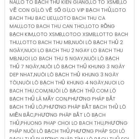
NAI
,
LÔ TO BẠCH THỦ KIÊN GIANG
,
LÔ TÔ XSMB
,
LÔ
VỀ CON GÌ
,
LÔ VỀ SỐ GÌ
,
LO VIP BẠCH THỦ
,
LOTO
BACH THU BAC LIEU
,
LOTO BACH THU CA
MAU
,
LOTO BACH THU CAN THO
,
LOTO RỒNG
BẠCH KIM
,
LOTO XSMB
,
LOTOO XSMB
,
LOTTO BACH
THU
,
LOTTO BACH THU MB
,
NUÔI LÔ BẠCH THỦ 2
NGÀY
,
NUOI LO BACH THU 2 NGAY LO BACH THU
MB
,
NUOI LO BACH THU 5 NGAY
,
NUÔI LÔ BẠCH
THỦ 7 NGÀY
,
NUÔI LÔ BẠCH THỦ KHUNG 3 NGÀY
DEP NHAT
,
NUÔI LÔ BẠCH THỦ KHUNG 3 NGÀY
TÔI
,
NUÔI LÔ BẠCH THỦ KHUNG 4 NGÀY
,
NUOI LO
BACH THU.COM
,
NUÔI LÔ BẠCH THỦ.COM LÔ
BẠCH THỦ LÀ MẤY CON
,
PHƯƠNG PHÁP BẮT
BẠCH THỦ LÔ
,
PHƯƠNG PHÁP BẮT BẠCH THỦ LÔ
MIỀN BẮC
,
PHƯƠNG PHÁP BẮT LÔ BẠCH
THỦ
,
PHUONG PHAP CHOI LO BACH THU
,
PHƯƠNG
PHÁP NUÔI LÔ BẠCH THỦ
,
PHƯƠNG PHÁP SOI LÔ