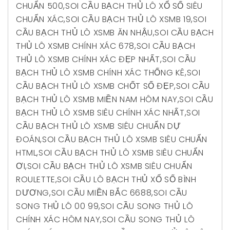
CHUẨN 500
,
SOI CẦU BẠCH THỦ LÔ XỔ SỐ SIÊU
CHUẨN XÁC
,
SOI CẦU BẠCH THỦ LÔ XSMB 19
,
SOI
CẦU BẠCH THỦ LÔ XSMB ĂN NHẬU
,
SOI CẦU BẠCH
THỦ LÔ XSMB CHÍNH XÁC 678
,
SOI CẦU BẠCH
THỦ LÔ XSMB CHÍNH XÁC ĐẸP NHẤT
,
SOI CẦU
BẠCH THỦ LÔ XSMB CHÍNH XÁC THỐNG KÊ
,
SOI
CẦU BẠCH THỦ LÔ XSMB CHỐT SỐ ĐẸP
,
SOI CẦU
BẠCH THỦ LÔ XSMB MIỀN NAM HÔM NAY
,
SOI CẦU
BẠCH THỦ LÔ XSMB SIÊU CHÍNH XÁC NHẤT
,
SOI
CẦU BẠCH THỦ LÔ XSMB SIÊU CHUẨN DỰ
ĐOÁN
,
SOI CẦU BẠCH THỦ LÔ XSMB SIÊU CHUẨN
HTML
,
SOI CẦU BẠCH THỦ LÔ XSMB SIÊU CHUẨN
ƠI
,
SOI CẦU BẠCH THỦ LÔ XSMB SIÊU CHUẨN
ROULETTE
,
SOI CẦU LÔ BẠCH THỦ XỔ SỐ BÌNH
DƯƠNG
,
SOI CẦU MIỀN BẮC 6688
,
SOI CẦU
SONG THỦ LÔ 00 99
,
SOI CẦU SONG THỦ LÔ
CHÍNH XÁC HÔM NAY
,
SOI CẦU SONG THỦ LÔ