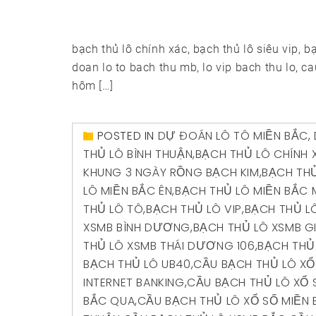
bạch thủ lô chính xác, bạch thủ lô siêu vip, 
doan lo to bach thu mb, lo vip bach thu lo, ca
hôm […]
POSTED IN
DỰ ĐOÁN LÔ TÔ MIỀN BẮC
,
THỦ LÔ BÌNH THUẬN
,
BẠCH THỦ LÔ CHÍNH 
KHUNG 3 NGÀY RỒNG BẠCH KIM
,
BẠCH THỦ
LÔ MIỀN BẮC ÊN
,
BẠCH THỦ LÔ MIỀN BẮC 
THỦ LÔ TÔ
,
BẠCH THỦ LÔ VIP
,
BẠCH THỦ L
XSMB BÌNH DƯƠNG
,
BẠCH THỦ LÔ XSMB 
THỦ LÔ XSMB THÁI DƯƠNG 106
,
BẠCH THỦ
BẠCH THỦ LÔ UB40
,
CẦU BẠCH THỦ LÔ XỔ
INTERNET BANKING
,
CẦU BẠCH THỦ LÔ XỔ 
BẮC QUA
,
CẦU BẠCH THỦ LÔ XỔ SỐ MIỀN