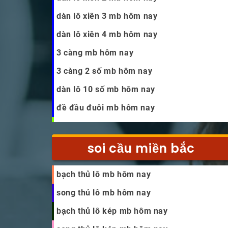
dàn lô xiên 3 mb hôm nay
dàn lô xiên 4 mb hôm nay
3 càng mb hôm nay
3 càng 2 số mb hôm nay
dàn lô 10 số mb hôm nay
đề đầu đuôi mb hôm nay
soi cầu miền bắc
bạch thủ lô mb hôm nay
song thủ lô mb hôm nay
bạch thủ lô kép mb hôm nay