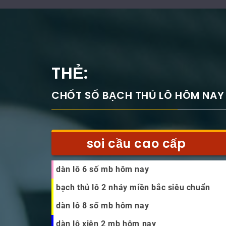
THẺ:
CHỐT SỐ BẠCH THỦ LÔ HÔM NAY
soi cầu cao cấp
dàn lô 6 số mb hôm nay
bạch thủ lô 2 nháy miền bắc siêu chuẩn
dàn lô 8 số mb hôm nay
dàn lô xiên 2 mb hôm nay