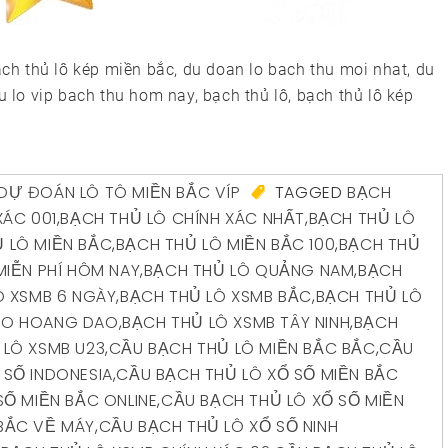
bạch thủ lô kép miền bắc, du doan lo bach thu moi nhat, du
u lo vip bach thu hom nay, bạch thủ lô, bạch thủ lô kép
DỰ ĐOÁN LÔ TÔ MIỀN BẮC VÍP
TAGGED
BẠCH
XÁC 001
,
BẠCH THỦ LÔ CHÍNH XÁC NHẤT
,
BẠCH THỦ LÔ
 LÔ MIỀN BẮC
,
BẠCH THỦ LÔ MIỀN BẮC 100
,
BẠCH THỦ
MIỄN PHÍ HÔM NAY
,
BẠCH THỦ LÔ QUẢNG NAM
,
BẠCH
Ô XSMB 6 NGÀY
,
BẠCH THỦ LÔ XSMB BẮC
,
BẠCH THỦ LÔ
GIO HOANG DAO
,
BẠCH THỦ LÔ XSMB TÂY NINH
,
BẠCH
 LÔ XSMB U23
,
CẦU BẠCH THỦ LÔ MIỀN BẮC BẮC
,
CẦU
 SỐ INDONESIA
,
CẦU BẠCH THỦ LÔ XỔ SỐ MIỀN BẮC
SỐ MIỀN BẮC ONLINE
,
CẦU BẠCH THỦ LÔ XỔ SỐ MIỀN
 BẮC VỀ MÁY
,
CẦU BẠCH THỦ LÔ XỔ SỐ NINH