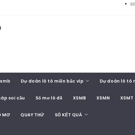
so
Ô
 xsmb
Dự đoán lô tô miền bắc víp
Dự đoán lô tô 
áp soi cầu
Sổ mơ lô đề
XSMB
XSMN
XSMT
Ổ MƠ
QUAY THỬ
SỐ KẾT QUẢ