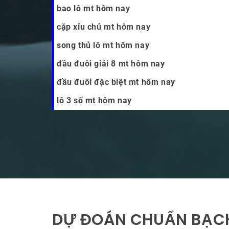
bao lô mt hôm nay
cặp xỉu chủ mt hôm nay
song thủ lô mt hôm nay
đầu đuôi giải 8 mt hôm nay
đầu đuôi đặc biệt mt hôm nay
lô 3 số mt hôm nay
DỰ ĐOÁN CHUẨN BẠCH