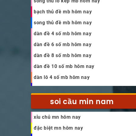
song thủ lô kép mb hôm nay
bạch thủ đề mb hôm nay
song thủ đề mb hôm nay
dàn đề 4 số mb hôm nay
dàn đề 6 số mb hôm nay
dàn đề 8 số mb hôm nay
dàn đề 10 số mb hôm nay
dàn lô 4 số mb hôm nay
soi cầu min nam
xỉu chủ mn hôm nay
đặc biệt mn hôm nay