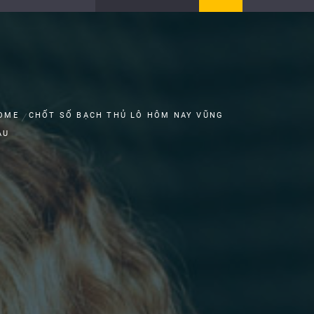
OME
CHỐT SỐ BẠCH THỦ LÔ HÔM NAY VŨNG
ÀU