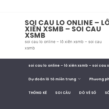
Skip
to
content
SOI CAU LO ONLINE – L
XIÊN XSMB – SOI CAU
XSMB
soi cau lo online – lô xiên xsmb – soi cau
xsmb
soi cau lo online – lô xiên xsmb – soi cau
Dự đoán lô tô miền trung
Phương ph
THỐNG KÊ
SOI CẦU
DÒ VÉ SỐ
S