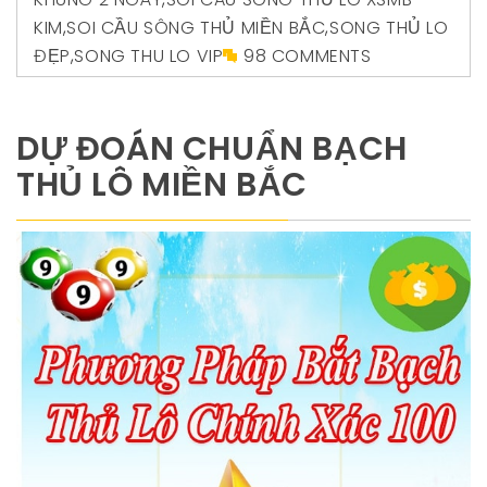
KIM
,
SOI CẦU SÔNG THỦ MIỀN BẮC
,
SONG THỦ LO
ĐẸP
,
SONG THU LO VIP
98 COMMENTS
DỰ ĐOÁN CHUẨN BẠCH
THỦ LÔ MIỀN BẮC