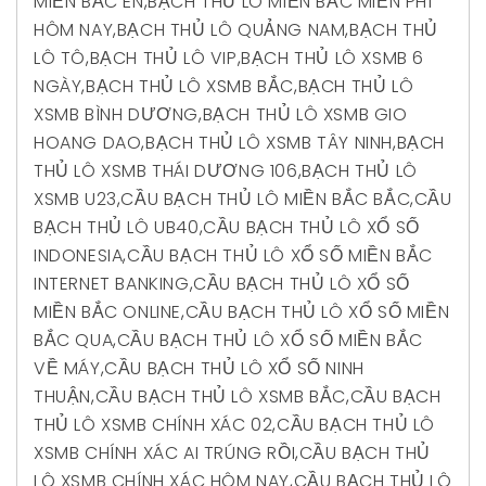
MIỀN BẮC ÊN
,
BẠCH THỦ LÔ MIỀN BẮC MIỄN PHÍ
HÔM NAY
,
BẠCH THỦ LÔ QUẢNG NAM
,
BẠCH THỦ
LÔ TÔ
,
BẠCH THỦ LÔ VIP
,
BẠCH THỦ LÔ XSMB 6
NGÀY
,
BẠCH THỦ LÔ XSMB BẮC
,
BẠCH THỦ LÔ
XSMB BÌNH DƯƠNG
,
BẠCH THỦ LÔ XSMB GIO
HOANG DAO
,
BẠCH THỦ LÔ XSMB TÂY NINH
,
BẠCH
THỦ LÔ XSMB THÁI DƯƠNG 106
,
BẠCH THỦ LÔ
XSMB U23
,
CẦU BẠCH THỦ LÔ MIỀN BẮC BẮC
,
CẦU
BẠCH THỦ LÔ UB40
,
CẦU BẠCH THỦ LÔ XỔ SỐ
INDONESIA
,
CẦU BẠCH THỦ LÔ XỔ SỐ MIỀN BẮC
INTERNET BANKING
,
CẦU BẠCH THỦ LÔ XỔ SỐ
MIỀN BẮC ONLINE
,
CẦU BẠCH THỦ LÔ XỔ SỐ MIỀN
BẮC QUA
,
CẦU BẠCH THỦ LÔ XỔ SỐ MIỀN BẮC
VỀ MÁY
,
CẦU BẠCH THỦ LÔ XỔ SỐ NINH
THUẬN
,
CẦU BẠCH THỦ LÔ XSMB BẮC
,
CẦU BẠCH
THỦ LÔ XSMB CHÍNH XÁC 02
,
CẦU BẠCH THỦ LÔ
XSMB CHÍNH XÁC AI TRÚNG RỒI
,
CẦU BẠCH THỦ
LÔ XSMB CHÍNH XÁC HÔM NAY
,
CẦU BẠCH THỦ LÔ