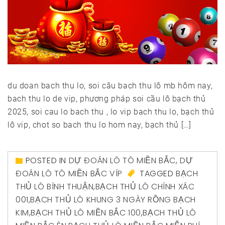
du doan bach thu lo, soi câu bach thu lô mb hôm nay,
bach thu lo de vip, phương pháp soi cầu lô bạch thủ
2025, soi cau lo bach thu , lo vip bach thu lo, bạch thủ
lô vip, chot so bach thu lo hom nay, bạch thủ […]
POSTED IN
DỰ ĐOÁN LÔ TÔ MIỀN BẮC
,
DỰ
ĐOÁN LÔ TÔ MIỀN BẮC VÍP
TAGGED
BẠCH
THỦ LÔ BÌNH THUẬN
,
BẠCH THỦ LÔ CHÍNH XÁC
001
,
BẠCH THỦ LÔ KHUNG 3 NGÀY RỒNG BẠCH
KIM
,
BẠCH THỦ LÔ MIỀN BẮC 100
,
BẠCH THỦ LÔ