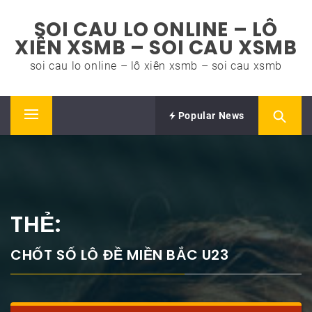
Skip
SOI CAU LO ONLINE – LÔ
to
XIÊN XSMB – SOI CAU XSMB
content
soi cau lo online – lô xiên xsmb – soi cau xsmb
Popular News
Primary
Menu
THẺ:
CHỐT SỐ LÔ ĐỀ MIỀN BẮC U23