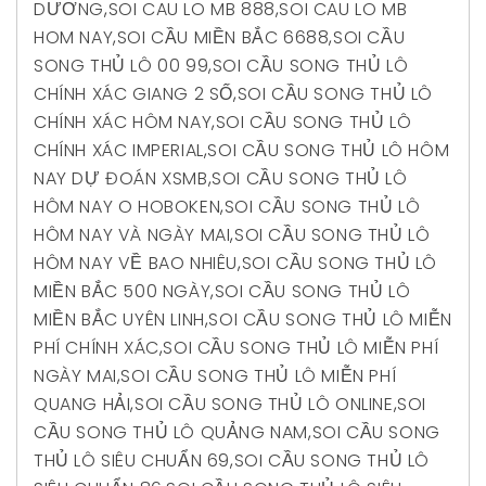
DƯƠNG
,
SOI CAU LO MB 888
,
SOI CAU LO MB
HOM NAY
,
SOI CẦU MIỀN BẮC 6688
,
SOI CẦU
SONG THỦ LÔ 00 99
,
SOI CẦU SONG THỦ LÔ
CHÍNH XÁC GIANG 2 SỐ
,
SOI CẦU SONG THỦ LÔ
CHÍNH XÁC HÔM NAY
,
SOI CẦU SONG THỦ LÔ
CHÍNH XÁC IMPERIAL
,
SOI CẦU SONG THỦ LÔ HÔM
NAY DỰ ĐOÁN XSMB
,
SOI CẦU SONG THỦ LÔ
HÔM NAY O HOBOKEN
,
SOI CẦU SONG THỦ LÔ
HÔM NAY VÀ NGÀY MAI
,
SOI CẦU SONG THỦ LÔ
HÔM NAY VỀ BAO NHIÊU
,
SOI CẦU SONG THỦ LÔ
MIỀN BẮC 500 NGÀY
,
SOI CẦU SONG THỦ LÔ
MIỀN BẮC UYÊN LINH
,
SOI CẦU SONG THỦ LÔ MIỄN
PHÍ CHÍNH XÁC
,
SOI CẦU SONG THỦ LÔ MIỄN PHÍ
NGÀY MAI
,
SOI CẦU SONG THỦ LÔ MIỄN PHÍ
QUANG HẢI
,
SOI CẦU SONG THỦ LÔ ONLINE
,
SOI
CẦU SONG THỦ LÔ QUẢNG NAM
,
SOI CẦU SONG
THỦ LÔ SIÊU CHUẨN 69
,
SOI CẦU SONG THỦ LÔ