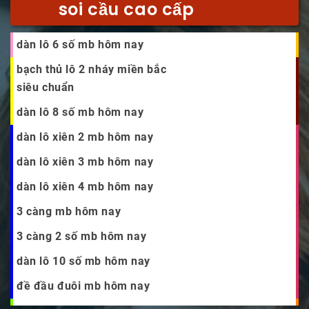
soi cầu cao cấp
dàn lô 6 số mb hôm nay
bạch thủ lô 2 nháy miền bắc
siêu chuẩn
dàn lô 8 số mb hôm nay
dàn lô xiên 2 mb hôm nay
dàn lô xiên 3 mb hôm nay
dàn lô xiên 4 mb hôm nay
3 càng mb hôm nay
3 càng 2 số mb hôm nay
dàn lô 10 số mb hôm nay
đề đầu đuôi mb hôm nay