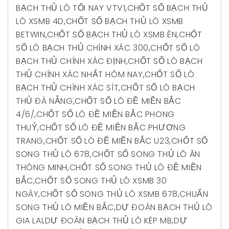
BẠCH THỦ LÔ TỐI NAY VTV1
,
CHỐT SỐ BẠCH THỦ
LÔ XSMB 4D
,
CHỐT SỐ BẠCH THỦ LÔ XSMB
BETWIN
,
CHỐT SỐ BẠCH THỦ LÔ XSMB ÊN
,
CHỐT
SỐ LÔ BẠCH THỦ CHÍNH XÁC 300
,
CHỐT SỐ LÔ
BẠCH THỦ CHÍNH XÁC ĐỊNH
,
CHỐT SỐ LÔ BẠCH
THỦ CHÍNH XÁC NHẤT HÔM NAY
,
CHỐT SỐ LÔ
BẠCH THỦ CHÍNH XÁC SÍT
,
CHỐT SỐ LÔ BẠCH
THỦ ĐÀ NẴNG
,
CHỐT SỐ LÔ ĐỀ MIỀN BẮC
4/6/
,
CHỐT SỐ LÔ ĐỀ MIỀN BẮC PHONG
THUỶ
,
CHỐT SỐ LÔ ĐỀ MIỀN BẮC PHƯƠNG
TRANG
,
CHỐT SỐ LÔ ĐỀ MIỀN BẮC U23
,
CHỐT SỐ
SONG THỦ LÔ 678
,
CHỐT SỐ SONG THỦ LÔ ĂN
THÔNG MINH
,
CHỐT SỐ SONG THỦ LÔ ĐỀ MIỀN
BẮC
,
CHỐT SỐ SONG THỦ LÔ XSMB 30
NGÀY
,
CHỐT SỐ SONG THỦ LÔ XSMB 678
,
CHUẨN
SONG THỦ LÔ MIỀN BẮC
,
DỰ ĐOÁN BẠCH THỦ LÔ
GIA LAI
,
DỰ ĐOÁN BẠCH THỦ LÔ KÉP MB
,
DỰ