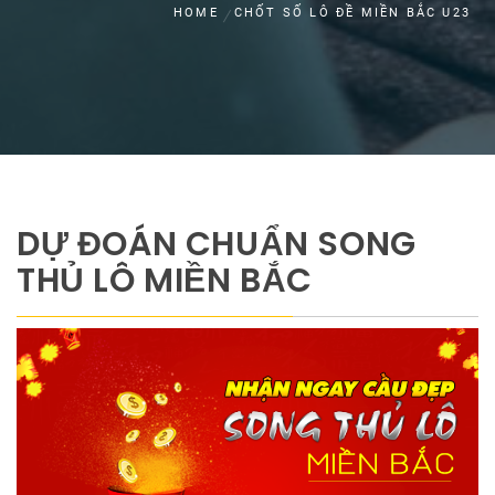
HOME
CHỐT SỐ LÔ ĐỀ MIỀN BẮC U23
DỰ ĐOÁN CHUẨN SONG
THỦ LÔ MIỀN BẮC