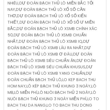
NHIÊU
,
DỰ ĐOÁN BẠCH THỦ LÔ MIỀN BẮC TỐI
NAY
,
DỰ ĐOÁN BẠCH THỦ LÔ XỔ SỐ CẦN
THƠ
,
DỰ ĐOÁN BẠCH THỦ LÔ XỔ SỐ KIẾN
THIẾT
,
DỰ ĐOÁN BẠCH THỦ LÔ XỔ SỐ Ư MIỀN
BẮC
,
DỰ ĐOÁN BẠCH THỦ LÔ XSMB CHÍNH XÁC
50
,
DỰ ĐOÁN BẠCH THỦ LÔ XSMB CHUẨN
NHẤT
,
DỰ ĐOÁN BẠCH THỦ LÔ XSMB IQ
,
DỰ
ĐOÁN BẠCH THỦ LÔ XSMB LÂU RA NHẤT
,
DỰ
ĐOÁN BẠCH THỦ LÔ XSMB Ơ ĐÂU
,
DỰ ĐOÁN
BẠCH THỦ LÔ XSMB SIÊU CHUẨN ĂN
,
DỰ ĐOÁN
BẠCH THỦ LÔ XSMB SIÊU CHUẨN KHUSUS
,
DỰ
ĐOÁN BẠCH THỦ LÔ XSMB YANG CHUẨN
,
DỰ
ĐOÁN CHUẨN BẠCH THỦ LÔ
,
LO KEP BACH THU
HOM NAY
,
LÔ KÉP BẠCH THỦ KHUNG 3 NGÀY
,
LÔ
MB
,
LÔ MIỄN PHÍ
,
LÔ NUÔI BẠCH THỦ 2 NGÀY
,
LÔ
NUÔI BẠCH THỦ KHUNG 3 NGÀY MIỄN PHÍ
,
LO TO
BACH THU DA NANG
,
LO TO BACH THU DONG