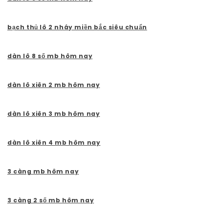
bạch thủ lô 2 nháy miền bắc siêu chuẩn
dàn lô 8 số mb hôm nay
dàn lô xiên 2 mb hôm nay
dàn lô xiên 3 mb hôm nay
dàn lô xiên 4 mb hôm nay
3 càng mb hôm nay
3 càng 2 số mb hôm nay