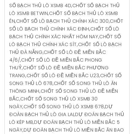
SỐ BẠCH THỦ LÔ XSMB 4D
,
CHỐT SỐ BẠCH THỦ
LÔ XSMB BETWIN
,
CHỐT SỐ BẠCH THỦ LÔ XSMB
ÊN
,
CHỐT SỐ LÔ BẠCH THỦ CHÍNH XÁC 300
,
CHỐT
SỐ LÔ BẠCH THỦ CHÍNH XÁC ĐỊNH
,
CHỐT SỐ LÔ
BẠCH THỦ CHÍNH XÁC NHẤT HÔM NAY
,
CHỐT SỐ
LÔ BẠCH THỦ CHÍNH XÁC SÍT
,
CHỐT SỐ LÔ BẠCH
THỦ ĐÀ NẴNG
,
CHỐT SỐ LÔ ĐỀ MIỀN BẮC
4/6/
,
CHỐT SỐ LÔ ĐỀ MIỀN BẮC PHONG
THUỶ
,
CHỐT SỐ LÔ ĐỀ MIỀN BẮC PHƯƠNG
TRANG
,
CHỐT SỐ LÔ ĐỀ MIỀN BẮC U23
,
CHỐT SỐ
SONG THỦ LÔ 678
,
CHỐT SỐ SONG THỦ LÔ ĂN
THÔNG MINH
,
CHỐT SỐ SONG THỦ LÔ ĐỀ MIỀN
BẮC
,
CHỐT SỐ SONG THỦ LÔ XSMB 30
NGÀY
,
CHỐT SỐ SONG THỦ LÔ XSMB 678
,
DỰ
ĐOÁN BẠCH THỦ LÔ GIA LAI
,
DỰ ĐOÁN BẠCH THỦ
LÔ KÉP MB
,
DỰ ĐOÁN BẠCH THỦ LÔ MIỀN BẮC 5
NGÀY
,
DỰ ĐOÁN BẠCH THỦ LÔ MIỀN BẮC ĂN BAO