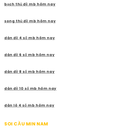
bạch thủ đề mb hôm nay
song thủ đề mb hôm nay
dàn đề 4 số mb hôm nay
dàn đề 6 số mb hôm nay
dàn đề 8 số mb hôm nay
dàn đề 10 số mb hôm nay
dàn lô 4 số mb hôm nay
SOI CẦU MIN NAM