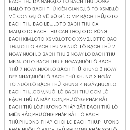
BACH THU DA NANG
,
LO TO BACH THU DONG
NAI
,
LÔ TO BẠCH THỦ KIÊN GIANG
,
LÔ TÔ XSMB
,
LÔ
VỀ CON GÌ
,
LÔ VỀ SỐ GÌ
,
LO VIP BẠCH THỦ
,
LOTO
BACH THU BAC LIEU
,
LOTO BACH THU CA
MAU
,
LOTO BACH THU CAN THO
,
LOTO RỒNG
BẠCH KIM
,
LOTO XSMB
,
LOTOO XSMB
,
LOTTO BACH
THU
,
LOTTO BACH THU MB
,
NUÔI LÔ BẠCH THỦ 2
NGÀY
,
NUOI LO BACH THU 2 NGAY LO BACH THU
MB
,
NUOI LO BACH THU 5 NGAY
,
NUÔI LÔ BẠCH
THỦ 7 NGÀY
,
NUÔI LÔ BẠCH THỦ KHUNG 3 NGÀY
DEP NHAT
,
NUÔI LÔ BẠCH THỦ KHUNG 3 NGÀY
TÔI
,
NUÔI LÔ BẠCH THỦ KHUNG 4 NGÀY
,
NUOI LO
BACH THU.COM
,
NUÔI LÔ BẠCH THỦ.COM LÔ
BẠCH THỦ LÀ MẤY CON
,
PHƯƠNG PHÁP BẮT
BẠCH THỦ LÔ
,
PHƯƠNG PHÁP BẮT BẠCH THỦ LÔ
MIỀN BẮC
,
PHƯƠNG PHÁP BẮT LÔ BẠCH
THỦ
,
PHUONG PHAP CHOI LO BACH THU
,
PHƯƠNG
PHÁP NUÔI LÔ BẠCH THỦ
,
PHƯƠNG PHÁP SOI LÔ