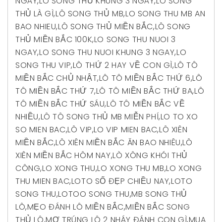
NGÀY
,
LÔ SONG THỦ KHUNG 3 NGÀY
,
LÔ SONG
THỦ LÀ GÌ
,
LÔ SONG THỦ MB
,
LO SONG THU MB AN
BAO NHIEU
,
LÔ SONG THỦ MIỀN BẮC
,
LÔ SONG
THỦ MIỀN BẮC 100K
,
LO SONG THU NUOI 3
NGAY
,
LO SONG THU NUOI KHUNG 3 NGAY
,
LO
SONG THU VIP
,
LÔ THỨ 2 HAY VỀ CON GÌ
,
LÔ TÔ
MIỀN BẮC CHỦ NHẬT
,
LÔ TÔ MIỀN BẮC THỨ 6
,
LÔ
TÔ MIỀN BẮC THỨ 7
,
LÔ TÔ MIỀN BẮC THỨ BA
,
LÔ
TÔ MIỀN BẮC THỨ SÁU
,
LÔ TÔ MIỀN BẮC VỀ
NHIỀU
,
LÔ TÔ SONG THỦ MB MIỄN PHÍ
,
LO TO XO
SO MIEN BAC
,
LÔ VIP
,
LO VIP MIEN BAC
,
LÔ XIÊN
MIỀN BẮC
,
LÔ XIÊN MIỀN BẮC ĂN BAO NHIÊU
,
LÔ
XIÊN MIỀN BẮC HÔM NAY
,
LÒ XÔNG KHÓI THỦ
CÔNG
,
LO XONG THU
,
LO XONG THU MB
,
LO XONG
THU MIEN BAC
,
LOTO SỐ ĐẸP CHIỀU NAY
,
LOTO
SONG THU
,
LOTOO SONG THU
,
MB SONG THỦ
LÔ
,
MẸO ĐÁNH LÔ MIỀN BẮC
,
MIỀN BẮC SONG
THỦ LÔ
,
MƠ TRÚNG LÔ 2 NHÁY ĐÁNH CON GÌ
,
MUA