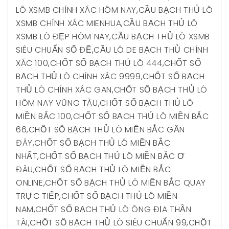
LÔ XSMB CHÍNH XÁC HÔM NAY
,
CẦU BẠCH THỦ LÔ
XSMB CHÍNH XÁC MIENHUA
,
CẦU BẠCH THỦ LÔ
XSMB LÔ ĐẸP HÔM NAY
,
CẦU BẠCH THỦ LÔ XSMB
SIÊU CHUẨN SỐ ĐỀ
,
CẦU LÔ DE BẠCH THỦ CHÍNH
XÁC 100
,
CHỐT SỐ BẠCH THỦ LÔ 444
,
CHỐT SỐ
BẠCH THỦ LÔ CHÍNH XÁC 9999
,
CHỐT SỐ BẠCH
THỦ LÔ CHÍNH XÁC GAN
,
CHỐT SỐ BẠCH THỦ LÔ
HÔM NAY VŨNG TÀU
,
CHỐT SỐ BẠCH THỦ LÔ
MIỀN BẮC 100
,
CHỐT SỐ BẠCH THỦ LÔ MIỀN BẮC
66
,
CHỐT SỐ BẠCH THỦ LÔ MIỀN BẮC GẦN
ĐÂY
,
CHỐT SỐ BẠCH THỦ LÔ MIỀN BẮC
NHẤT
,
CHỐT SỐ BẠCH THỦ LÔ MIỀN BẮC Ơ
ĐÂU
,
CHỐT SỐ BẠCH THỦ LÔ MIỀN BẮC
ONLINE
,
CHỐT SỐ BẠCH THỦ LÔ MIỀN BẮC QUAY
TRỰC TIẾP
,
CHỐT SỐ BẠCH THỦ LÔ MIỀN
NAM
,
CHỐT SỐ BẠCH THỦ LÔ ÔNG ĐỊA THẦN
TÀI
,
CHỐT SỐ BẠCH THỦ LÔ SIÊU CHUẨN 99
,
CHỐT