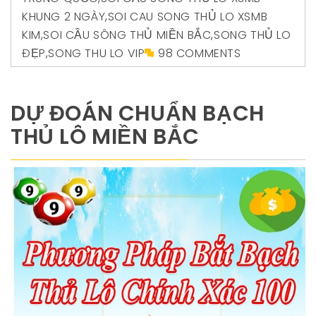
KHUNG 2 NGÀY
,
SOI CAU SONG THỦ LO XSMB
KIM
,
SOI CẦU SÔNG THỦ MIỀN BẮC
,
SONG THỦ LO
ĐẸP
,
SONG THU LO VIP
98 COMMENTS
DỰ ĐOÁN CHUẨN BẠCH
THỦ LÔ MIỀN BẮC