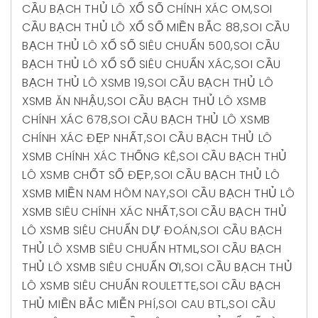
CẦU BẠCH THỦ LÔ XỔ SỐ CHÍNH XÁC OM
,
SOI
CẦU BẠCH THỦ LÔ XỔ SỐ MIỀN BẮC 88
,
SOI CẦU
BẠCH THỦ LÔ XỔ SỐ SIÊU CHUẨN 500
,
SOI CẦU
BẠCH THỦ LÔ XỔ SỐ SIÊU CHUẨN XÁC
,
SOI CẦU
BẠCH THỦ LÔ XSMB 19
,
SOI CẦU BẠCH THỦ LÔ
XSMB ĂN NHẬU
,
SOI CẦU BẠCH THỦ LÔ XSMB
CHÍNH XÁC 678
,
SOI CẦU BẠCH THỦ LÔ XSMB
CHÍNH XÁC ĐẸP NHẤT
,
SOI CẦU BẠCH THỦ LÔ
XSMB CHÍNH XÁC THỐNG KÊ
,
SOI CẦU BẠCH THỦ
LÔ XSMB CHỐT SỐ ĐẸP
,
SOI CẦU BẠCH THỦ LÔ
XSMB MIỀN NAM HÔM NAY
,
SOI CẦU BẠCH THỦ LÔ
XSMB SIÊU CHÍNH XÁC NHẤT
,
SOI CẦU BẠCH THỦ
LÔ XSMB SIÊU CHUẨN DỰ ĐOÁN
,
SOI CẦU BẠCH
THỦ LÔ XSMB SIÊU CHUẨN HTML
,
SOI CẦU BẠCH
THỦ LÔ XSMB SIÊU CHUẨN ƠI
,
SOI CẦU BẠCH THỦ
LÔ XSMB SIÊU CHUẨN ROULETTE
,
SOI CẦU BẠCH
THỦ MIỀN BẮC MIỄN PHÍ
,
SOI CAU BTL
,
SOI CẦU