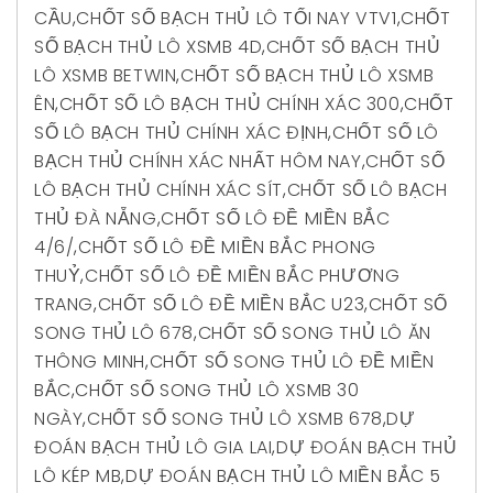
CẦU
,
CHỐT SỐ BẠCH THỦ LÔ TỐI NAY VTV1
,
CHỐT
SỐ BẠCH THỦ LÔ XSMB 4D
,
CHỐT SỐ BẠCH THỦ
LÔ XSMB BETWIN
,
CHỐT SỐ BẠCH THỦ LÔ XSMB
ÊN
,
CHỐT SỐ LÔ BẠCH THỦ CHÍNH XÁC 300
,
CHỐT
SỐ LÔ BẠCH THỦ CHÍNH XÁC ĐỊNH
,
CHỐT SỐ LÔ
BẠCH THỦ CHÍNH XÁC NHẤT HÔM NAY
,
CHỐT SỐ
LÔ BẠCH THỦ CHÍNH XÁC SÍT
,
CHỐT SỐ LÔ BẠCH
THỦ ĐÀ NẴNG
,
CHỐT SỐ LÔ ĐỀ MIỀN BẮC
4/6/
,
CHỐT SỐ LÔ ĐỀ MIỀN BẮC PHONG
THUỶ
,
CHỐT SỐ LÔ ĐỀ MIỀN BẮC PHƯƠNG
TRANG
,
CHỐT SỐ LÔ ĐỀ MIỀN BẮC U23
,
CHỐT SỐ
SONG THỦ LÔ 678
,
CHỐT SỐ SONG THỦ LÔ ĂN
THÔNG MINH
,
CHỐT SỐ SONG THỦ LÔ ĐỀ MIỀN
BẮC
,
CHỐT SỐ SONG THỦ LÔ XSMB 30
NGÀY
,
CHỐT SỐ SONG THỦ LÔ XSMB 678
,
DỰ
ĐOÁN BẠCH THỦ LÔ GIA LAI
,
DỰ ĐOÁN BẠCH THỦ
LÔ KÉP MB
,
DỰ ĐOÁN BẠCH THỦ LÔ MIỀN BẮC 5