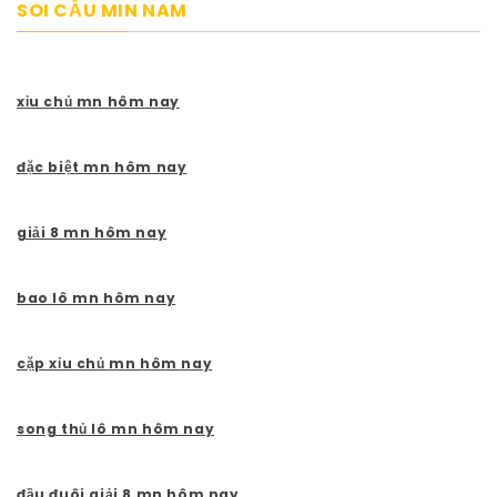
SOI CẦU MIN NAM
xỉu chủ mn hôm nay
đặc biệt mn hôm nay
giải 8 mn hôm nay
bao lô mn hôm nay
cặp xỉu chủ mn hôm nay
song thủ lô mn hôm nay
đầu đuôi giải 8 mn hôm nay