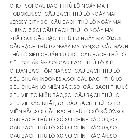
CHỐT
,
SOI CẦU BẠCH THỦ LÔ NGÀY MAI I
HOBOKEN
,
SOI CẦU BẠCH THỦ LÔ NGÀY MAI I
JERSEY CITY
,
SOI CẦU BẠCH THỦ LÔ NGÀY MAI
KHUNG 5
,
SOI CẦU BẠCH THỦ LÔ NGÀY MAI
NHẤT
,
SOI CẦU BẠCH THỦ LÔ NGÀY MAI ƠI
,
SOI
CẦU BẠCH THỦ LÔ NGÀY MAI YÊN
,
SOI CẦU BẠCH
THỦ LÔ SIÊU CHUẨN 500
,
SOI CẦU BẠCH THỦ LÔ
SIÊU CHUẨN ÂM
,
SOI CẦU BẠCH THỦ LÔ SIÊU
CHUẨN BẮC HÔM NAY
,
SOI CẦU BẠCH THỦ LÔ
SIÊU CHUẨN INDONESIA
,
SOI CẦU BẠCH THỦ LÔ
SIÊU CHUẨN LÔ MIỀN BẮC
,
SOI CẦU BẠCH THỦ LÔ
SIÊU VIP TÔ MIỀN BẮC
,
SOI CẦU BẠCH THỦ LÔ
SIÊU VIP XÁC NHẤT
,
SOI CẦU BẠCH THỦ LÔ TÔ
MIỀN BẮC
,
SOI CẦU BẠCH THỦ LÔ XỔ SỐ 02
,
SOI
CẦU BẠCH THỦ LÔ XỔ SỐ CHÍNH XÁC 00
,
SOI
CẦU BẠCH THỦ LÔ XỔ SỐ CHÍNH XÁC 95
,
SOI
CẦU BẠCH THỦ LÔ XỔ SỐ CHÍNH XÁC ĂN
,
SOI