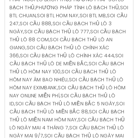
BẠCH THỦ
,
PHƯƠNG PHÁP TÍNH LÔ BẠCH THỦ
,
SOI
BTL CHUAN
,
SOI BTL HOM NAY
,
SOI BTL MB
,
SOI CẦU
247
,
SOI CẦU 888
,
SOI CẦU BẠCH THỦ LÔ 3
NGÀY
,
SOI CẦU BẠCH THỦ LÔ 777
,
SOI CẦU BẠCH
THỦ LÔ 88 COM
,
SOI CẦU BẠCH THỦ LÔ AN
GIANG
,
SOI CẦU BẠCH THỦ LÔ CHÍNH XÁC
366
,
SOI CẦU BẠCH THỦ LÔ CHÍNH XÁC 444
,
SOI
CẦU BẠCH THỦ LÔ DE MIỀN BẮC
,
SOI CẦU BẠCH
THỦ LÔ HÔM NAY 100
,
SOI CẦU BẠCH THỦ LÔ
HÔM NAY ÂM BAO NHIÊU
,
SOI CẦU BẠCH THỦ LÔ
HÔM NAY EXIMBANK
,
SOI CẦU BẠCH THỦ LÔ HÔM
NAY ONLINE MIỄN PHÍ
,
SOI CẦU BẠCH THỦ LÔ
ID
,
SOI CẦU BẠCH THỦ LÔ MIỀN BẮC 5 NGÀY
,
SOI
CẦU BẠCH THỦ LÔ MIỀN BẮC 88
,
SOI CẦU BẠCH
THỦ LÔ MIỀN NAM HÔM NAY
,
SOI CẦU BẠCH THỦ
LÔ NGÀY MAI 4 THÁNG 7
,
SOI CẦU BẠCH THỦ LÔ
NGÀY MAI 9/7
,
SOI CẦU BẠCH THỦ LÔ NGÀY MAI