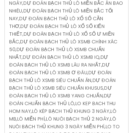
NGÀY
,
DỰ ĐOÁN BẠCH THỦ LÔ MIỀN BẮC ĂN BAO
NHIÊU
,
DỰ ĐOÁN BẠCH THỦ LÔ MIỀN BẮC TỐI
NAY
,
DỰ ĐOÁN BẠCH THỦ LÔ XỔ SỐ CẦN
THƠ
,
DỰ ĐOÁN BẠCH THỦ LÔ XỔ SỐ KIẾN
THIẾT
,
DỰ ĐOÁN BẠCH THỦ LÔ XỔ SỐ Ư MIỀN
BẮC
,
DỰ ĐOÁN BẠCH THỦ LÔ XSMB CHÍNH XÁC
50
,
DỰ ĐOÁN BẠCH THỦ LÔ XSMB CHUẨN
NHẤT
,
DỰ ĐOÁN BẠCH THỦ LÔ XSMB IQ
,
DỰ
ĐOÁN BẠCH THỦ LÔ XSMB LÂU RA NHẤT
,
DỰ
ĐOÁN BẠCH THỦ LÔ XSMB Ơ ĐÂU
,
DỰ ĐOÁN
BẠCH THỦ LÔ XSMB SIÊU CHUẨN ĂN
,
DỰ ĐOÁN
BẠCH THỦ LÔ XSMB SIÊU CHUẨN KHUSUS
,
DỰ
ĐOÁN BẠCH THỦ LÔ XSMB YANG CHUẨN
,
DỰ
ĐOÁN CHUẨN BẠCH THỦ LÔ
,
LO KEP BACH THU
HOM NAY
,
LÔ KÉP BẠCH THỦ KHUNG 3 NGÀY
,
LÔ
MB
,
LÔ MIỄN PHÍ
,
LÔ NUÔI BẠCH THỦ 2 NGÀY
,
LÔ
NUÔI BẠCH THỦ KHUNG 3 NGÀY MIỄN PHÍ
,
LO TO