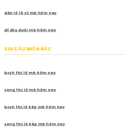
dàn lô 10 số mb hôm nay
đề đầu đuôi mb hôm nay
SOI CẦU MIỀN BẮC
bạch thủ lô mb hôm nay
song thủ lô mb hôm nay
bạch thủ lô kép mb hôm nay
song thủ lô kép mb hôm nay