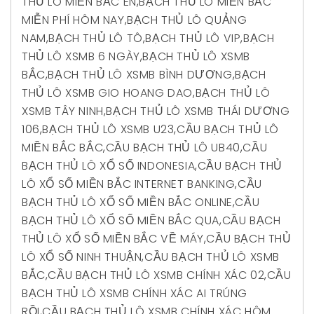
THỦ LÔ MIỀN BẮC ÊN
,
BẠCH THỦ LÔ MIỀN BẮC
MIỄN PHÍ HÔM NAY
,
BẠCH THỦ LÔ QUẢNG
NAM
,
BẠCH THỦ LÔ TÔ
,
BẠCH THỦ LÔ VIP
,
BẠCH
THỦ LÔ XSMB 6 NGÀY
,
BẠCH THỦ LÔ XSMB
BẮC
,
BẠCH THỦ LÔ XSMB BÌNH DƯƠNG
,
BẠCH
THỦ LÔ XSMB GIO HOANG DAO
,
BẠCH THỦ LÔ
XSMB TÂY NINH
,
BẠCH THỦ LÔ XSMB THÁI DƯƠNG
106
,
BẠCH THỦ LÔ XSMB U23
,
CẦU BẠCH THỦ LÔ
MIỀN BẮC BẮC
,
CẦU BẠCH THỦ LÔ UB40
,
CẦU
BẠCH THỦ LÔ XỔ SỐ INDONESIA
,
CẦU BẠCH THỦ
LÔ XỔ SỐ MIỀN BẮC INTERNET BANKING
,
CẦU
BẠCH THỦ LÔ XỔ SỐ MIỀN BẮC ONLINE
,
CẦU
BẠCH THỦ LÔ XỔ SỐ MIỀN BẮC QUA
,
CẦU BẠCH
THỦ LÔ XỔ SỐ MIỀN BẮC VỀ MÁY
,
CẦU BẠCH THỦ
LÔ XỔ SỐ NINH THUẬN
,
CẦU BẠCH THỦ LÔ XSMB
BẮC
,
CẦU BẠCH THỦ LÔ XSMB CHÍNH XÁC 02
,
CẦU
BẠCH THỦ LÔ XSMB CHÍNH XÁC AI TRÚNG
RỒI
,
CẦU BẠCH THỦ LÔ XSMB CHÍNH XÁC HÔM