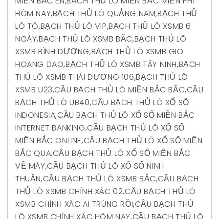
MIỀN BẮC ÊN
,
BẠCH THỦ LÔ MIỀN BẮC MIỄN PHÍ
HÔM NAY
,
BẠCH THỦ LÔ QUẢNG NAM
,
BẠCH THỦ
LÔ TÔ
,
BẠCH THỦ LÔ VIP
,
BẠCH THỦ LÔ XSMB 6
NGÀY
,
BẠCH THỦ LÔ XSMB BẮC
,
BẠCH THỦ LÔ
XSMB BÌNH DƯƠNG
,
BẠCH THỦ LÔ XSMB GIO
HOANG DAO
,
BẠCH THỦ LÔ XSMB TÂY NINH
,
BẠCH
THỦ LÔ XSMB THÁI DƯƠNG 106
,
BẠCH THỦ LÔ
XSMB U23
,
CẦU BẠCH THỦ LÔ MIỀN BẮC BẮC
,
CẦU
BẠCH THỦ LÔ UB40
,
CẦU BẠCH THỦ LÔ XỔ SỐ
INDONESIA
,
CẦU BẠCH THỦ LÔ XỔ SỐ MIỀN BẮC
INTERNET BANKING
,
CẦU BẠCH THỦ LÔ XỔ SỐ
MIỀN BẮC ONLINE
,
CẦU BẠCH THỦ LÔ XỔ SỐ MIỀN
BẮC QUA
,
CẦU BẠCH THỦ LÔ XỔ SỐ MIỀN BẮC
VỀ MÁY
,
CẦU BẠCH THỦ LÔ XỔ SỐ NINH
THUẬN
,
CẦU BẠCH THỦ LÔ XSMB BẮC
,
CẦU BẠCH
THỦ LÔ XSMB CHÍNH XÁC 02
,
CẦU BẠCH THỦ LÔ
XSMB CHÍNH XÁC AI TRÚNG RỒI
,
CẦU BẠCH THỦ
LÔ XSMB CHÍNH XÁC HÔM NAY
,
CẦU BẠCH THỦ LÔ