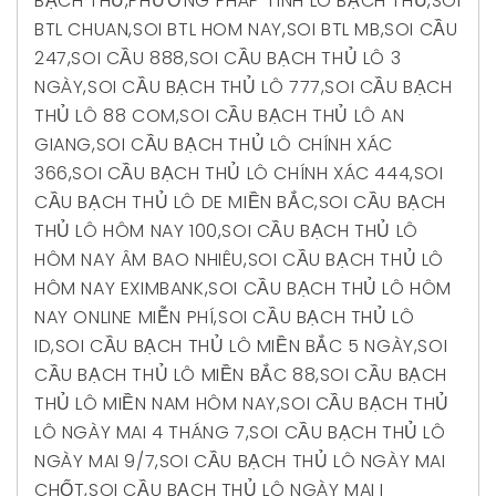
BẠCH THỦ
,
PHƯƠNG PHÁP TÍNH LÔ BẠCH THỦ
,
SOI
BTL CHUAN
,
SOI BTL HOM NAY
,
SOI BTL MB
,
SOI CẦU
247
,
SOI CẦU 888
,
SOI CẦU BẠCH THỦ LÔ 3
NGÀY
,
SOI CẦU BẠCH THỦ LÔ 777
,
SOI CẦU BẠCH
THỦ LÔ 88 COM
,
SOI CẦU BẠCH THỦ LÔ AN
GIANG
,
SOI CẦU BẠCH THỦ LÔ CHÍNH XÁC
366
,
SOI CẦU BẠCH THỦ LÔ CHÍNH XÁC 444
,
SOI
CẦU BẠCH THỦ LÔ DE MIỀN BẮC
,
SOI CẦU BẠCH
THỦ LÔ HÔM NAY 100
,
SOI CẦU BẠCH THỦ LÔ
HÔM NAY ÂM BAO NHIÊU
,
SOI CẦU BẠCH THỦ LÔ
HÔM NAY EXIMBANK
,
SOI CẦU BẠCH THỦ LÔ HÔM
NAY ONLINE MIỄN PHÍ
,
SOI CẦU BẠCH THỦ LÔ
ID
,
SOI CẦU BẠCH THỦ LÔ MIỀN BẮC 5 NGÀY
,
SOI
CẦU BẠCH THỦ LÔ MIỀN BẮC 88
,
SOI CẦU BẠCH
THỦ LÔ MIỀN NAM HÔM NAY
,
SOI CẦU BẠCH THỦ
LÔ NGÀY MAI 4 THÁNG 7
,
SOI CẦU BẠCH THỦ LÔ
NGÀY MAI 9/7
,
SOI CẦU BẠCH THỦ LÔ NGÀY MAI
CHỐT
,
SOI CẦU BẠCH THỦ LÔ NGÀY MAI I