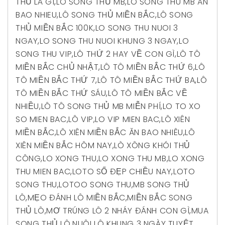
THỦ LÀ GÌ
,
LÔ SONG THỦ MB
,
LO SONG THU MB AN
BAO NHIEU
,
LÔ SONG THỦ MIỀN BẮC
,
LÔ SONG
THỦ MIỀN BẮC 100K
,
LO SONG THU NUOI 3
NGAY
,
LO SONG THU NUOI KHUNG 3 NGAY
,
LO
SONG THU VIP
,
LÔ THỨ 2 HAY VỀ CON GÌ
,
LÔ TÔ
MIỀN BẮC CHỦ NHẬT
,
LÔ TÔ MIỀN BẮC THỨ 6
,
LÔ
TÔ MIỀN BẮC THỨ 7
,
LÔ TÔ MIỀN BẮC THỨ BA
,
LÔ
TÔ MIỀN BẮC THỨ SÁU
,
LÔ TÔ MIỀN BẮC VỀ
NHIỀU
,
LÔ TÔ SONG THỦ MB MIỄN PHÍ
,
LO TO XO
SO MIEN BAC
,
LÔ VIP
,
LO VIP MIEN BAC
,
LÔ XIÊN
MIỀN BẮC
,
LÔ XIÊN MIỀN BẮC ĂN BAO NHIÊU
,
LÔ
XIÊN MIỀN BẮC HÔM NAY
,
LÒ XÔNG KHÓI THỦ
CÔNG
,
LO XONG THU
,
LO XONG THU MB
,
LO XONG
THU MIEN BAC
,
LOTO SỐ ĐẸP CHIỀU NAY
,
LOTO
SONG THU
,
LOTOO SONG THU
,
MB SONG THỦ
LÔ
,
MẸO ĐÁNH LÔ MIỀN BẮC
,
MIỀN BẮC SONG
THỦ LÔ
,
MƠ TRÚNG LÔ 2 NHÁY ĐÁNH CON GÌ
,
MUA
SONG THỦ LÔ
,
NUÔI LÔ KHUNG 3 NGÀY TUYỆT