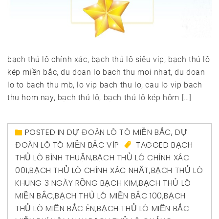
bạch thủ lô chính xác, bạch thủ lô siêu vip, bạch thủ lô
kép miền bắc, du doan lo bach thu moi nhat, du doan
lo to bach thu mb, lo vip bach thu lo, cau lo vip bach
thu hom nay, bạch thủ lô, bạch thủ lô kép hôm […]
POSTED IN
DỰ ĐOÁN LÔ TÔ MIỀN BẮC
,
DỰ
ĐOÁN LÔ TÔ MIỀN BẮC VÍP
TAGGED
BẠCH
THỦ LÔ BÌNH THUẬN
,
BẠCH THỦ LÔ CHÍNH XÁC
001
,
BẠCH THỦ LÔ CHÍNH XÁC NHẤT
,
BẠCH THỦ LÔ
KHUNG 3 NGÀY RỒNG BẠCH KIM
,
BẠCH THỦ LÔ
MIỀN BẮC
,
BẠCH THỦ LÔ MIỀN BẮC 100
,
BẠCH
THỦ LÔ MIỀN BẮC ÊN
,
BẠCH THỦ LÔ MIỀN BẮC