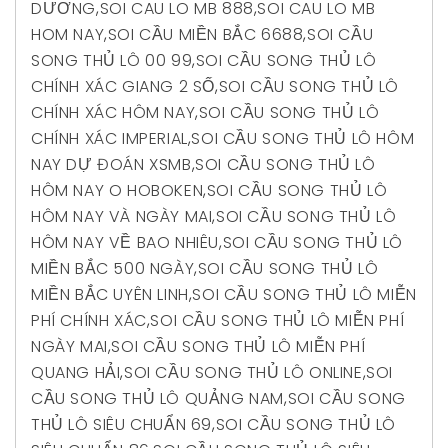
DƯƠNG
,
SOI CAU LO MB 888
,
SOI CAU LO MB
HOM NAY
,
SOI CẦU MIỀN BẮC 6688
,
SOI CẦU
SONG THỦ LÔ 00 99
,
SOI CẦU SONG THỦ LÔ
CHÍNH XÁC GIANG 2 SỐ
,
SOI CẦU SONG THỦ LÔ
CHÍNH XÁC HÔM NAY
,
SOI CẦU SONG THỦ LÔ
CHÍNH XÁC IMPERIAL
,
SOI CẦU SONG THỦ LÔ HÔM
NAY DỰ ĐOÁN XSMB
,
SOI CẦU SONG THỦ LÔ
HÔM NAY O HOBOKEN
,
SOI CẦU SONG THỦ LÔ
HÔM NAY VÀ NGÀY MAI
,
SOI CẦU SONG THỦ LÔ
HÔM NAY VỀ BAO NHIÊU
,
SOI CẦU SONG THỦ LÔ
MIỀN BẮC 500 NGÀY
,
SOI CẦU SONG THỦ LÔ
MIỀN BẮC UYÊN LINH
,
SOI CẦU SONG THỦ LÔ MIỄN
PHÍ CHÍNH XÁC
,
SOI CẦU SONG THỦ LÔ MIỄN PHÍ
NGÀY MAI
,
SOI CẦU SONG THỦ LÔ MIỄN PHÍ
QUANG HẢI
,
SOI CẦU SONG THỦ LÔ ONLINE
,
SOI
CẦU SONG THỦ LÔ QUẢNG NAM
,
SOI CẦU SONG
THỦ LÔ SIÊU CHUẨN 69
,
SOI CẦU SONG THỦ LÔ