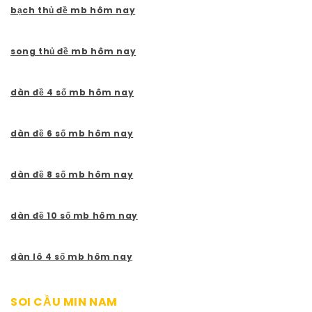
bạch thủ đề mb hôm nay
song thủ đề mb hôm nay
dàn đề 4 số mb hôm nay
dàn đề 6 số mb hôm nay
dàn đề 8 số mb hôm nay
dàn đề 10 số mb hôm nay
dàn lô 4 số mb hôm nay
SOI CẦU MIN NAM