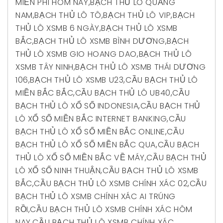
MIỄN PHÍ HÔM NAY
,
BẠCH THỦ LÔ QUẢNG
NAM
,
BẠCH THỦ LÔ TÔ
,
BẠCH THỦ LÔ VIP
,
BẠCH
THỦ LÔ XSMB 6 NGÀY
,
BẠCH THỦ LÔ XSMB
BẮC
,
BẠCH THỦ LÔ XSMB BÌNH DƯƠNG
,
BẠCH
THỦ LÔ XSMB GIO HOANG DAO
,
BẠCH THỦ LÔ
XSMB TÂY NINH
,
BẠCH THỦ LÔ XSMB THÁI DƯƠNG
106
,
BẠCH THỦ LÔ XSMB U23
,
CẦU BẠCH THỦ LÔ
MIỀN BẮC BẮC
,
CẦU BẠCH THỦ LÔ UB40
,
CẦU
BẠCH THỦ LÔ XỔ SỐ INDONESIA
,
CẦU BẠCH THỦ
LÔ XỔ SỐ MIỀN BẮC INTERNET BANKING
,
CẦU
BẠCH THỦ LÔ XỔ SỐ MIỀN BẮC ONLINE
,
CẦU
BẠCH THỦ LÔ XỔ SỐ MIỀN BẮC QUA
,
CẦU BẠCH
THỦ LÔ XỔ SỐ MIỀN BẮC VỀ MÁY
,
CẦU BẠCH THỦ
LÔ XỔ SỐ NINH THUẬN
,
CẦU BẠCH THỦ LÔ XSMB
BẮC
,
CẦU BẠCH THỦ LÔ XSMB CHÍNH XÁC 02
,
CẦU
BẠCH THỦ LÔ XSMB CHÍNH XÁC AI TRÚNG
RỒI
,
CẦU BẠCH THỦ LÔ XSMB CHÍNH XÁC HÔM
NAY
,
CẦU BẠCH THỦ LÔ XSMB CHÍNH XÁC