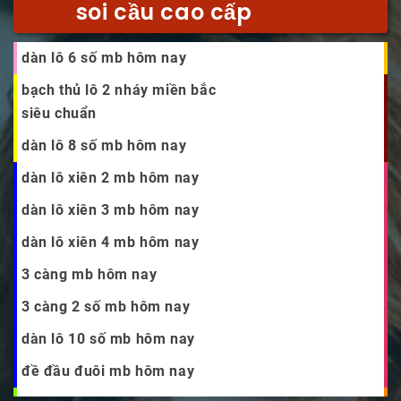
soi cầu cao cấp
dàn lô 6 số mb hôm nay
bạch thủ lô 2 nháy miền bắc
siêu chuẩn
dàn lô 8 số mb hôm nay
dàn lô xiên 2 mb hôm nay
dàn lô xiên 3 mb hôm nay
dàn lô xiên 4 mb hôm nay
3 càng mb hôm nay
3 càng 2 số mb hôm nay
dàn lô 10 số mb hôm nay
đề đầu đuôi mb hôm nay