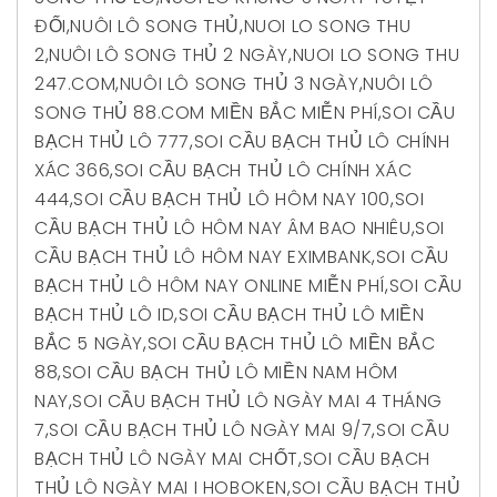
ĐỐI
,
NUÔI LÔ SONG THỦ
,
NUOI LO SONG THU
2
,
NUÔI LÔ SONG THỦ 2 NGÀY
,
NUOI LO SONG THU
247.COM
,
NUÔI LÔ SONG THỦ 3 NGÀY
,
NUÔI LÔ
SONG THỦ 88.COM MIỀN BẮC MIỄN PHÍ
,
SOI CẦU
BẠCH THỦ LÔ 777
,
SOI CẦU BẠCH THỦ LÔ CHÍNH
XÁC 366
,
SOI CẦU BẠCH THỦ LÔ CHÍNH XÁC
444
,
SOI CẦU BẠCH THỦ LÔ HÔM NAY 100
,
SOI
CẦU BẠCH THỦ LÔ HÔM NAY ÂM BAO NHIÊU
,
SOI
CẦU BẠCH THỦ LÔ HÔM NAY EXIMBANK
,
SOI CẦU
BẠCH THỦ LÔ HÔM NAY ONLINE MIỄN PHÍ
,
SOI CẦU
BẠCH THỦ LÔ ID
,
SOI CẦU BẠCH THỦ LÔ MIỀN
BẮC 5 NGÀY
,
SOI CẦU BẠCH THỦ LÔ MIỀN BẮC
88
,
SOI CẦU BẠCH THỦ LÔ MIỀN NAM HÔM
NAY
,
SOI CẦU BẠCH THỦ LÔ NGÀY MAI 4 THÁNG
7
,
SOI CẦU BẠCH THỦ LÔ NGÀY MAI 9/7
,
SOI CẦU
BẠCH THỦ LÔ NGÀY MAI CHỐT
,
SOI CẦU BẠCH
THỦ LÔ NGÀY MAI I HOBOKEN
,
SOI CẦU BẠCH THỦ