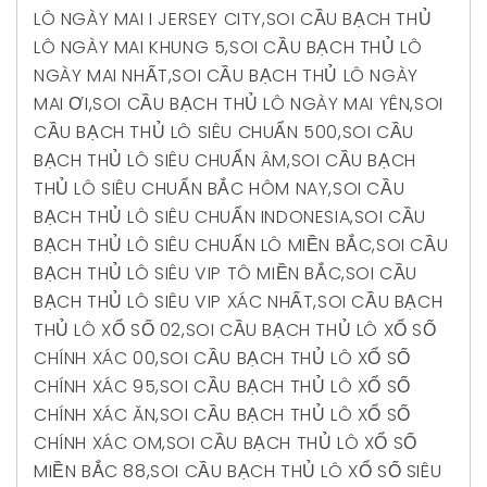
LÔ NGÀY MAI I JERSEY CITY
,
SOI CẦU BẠCH THỦ
LÔ NGÀY MAI KHUNG 5
,
SOI CẦU BẠCH THỦ LÔ
NGÀY MAI NHẤT
,
SOI CẦU BẠCH THỦ LÔ NGÀY
MAI ƠI
,
SOI CẦU BẠCH THỦ LÔ NGÀY MAI YÊN
,
SOI
CẦU BẠCH THỦ LÔ SIÊU CHUẨN 500
,
SOI CẦU
BẠCH THỦ LÔ SIÊU CHUẨN ÂM
,
SOI CẦU BẠCH
THỦ LÔ SIÊU CHUẨN BẮC HÔM NAY
,
SOI CẦU
BẠCH THỦ LÔ SIÊU CHUẨN INDONESIA
,
SOI CẦU
BẠCH THỦ LÔ SIÊU CHUẨN LÔ MIỀN BẮC
,
SOI CẦU
BẠCH THỦ LÔ SIÊU VIP TÔ MIỀN BẮC
,
SOI CẦU
BẠCH THỦ LÔ SIÊU VIP XÁC NHẤT
,
SOI CẦU BẠCH
THỦ LÔ XỔ SỐ 02
,
SOI CẦU BẠCH THỦ LÔ XỔ SỐ
CHÍNH XÁC 00
,
SOI CẦU BẠCH THỦ LÔ XỔ SỐ
CHÍNH XÁC 95
,
SOI CẦU BẠCH THỦ LÔ XỔ SỐ
CHÍNH XÁC ĂN
,
SOI CẦU BẠCH THỦ LÔ XỔ SỐ
CHÍNH XÁC OM
,
SOI CẦU BẠCH THỦ LÔ XỔ SỐ
MIỀN BẮC 88
,
SOI CẦU BẠCH THỦ LÔ XỔ SỐ SIÊU