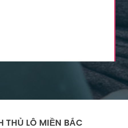
 THỦ LÔ MIỀN BẮC