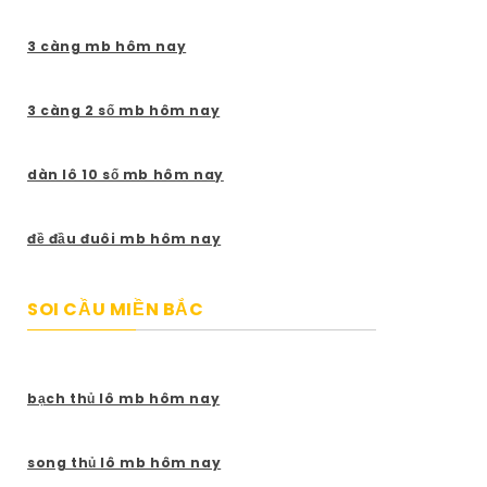
3 càng mb hôm nay
3 càng 2 số mb hôm nay
dàn lô 10 số mb hôm nay
đề đầu đuôi mb hôm nay
SOI CẦU MIỀN BẮC
bạch thủ lô mb hôm nay
song thủ lô mb hôm nay