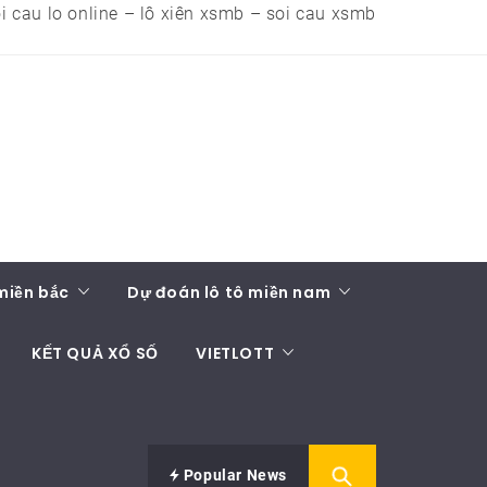
i cau lo online – lô xiên xsmb – soi cau xsmb
miền bắc
Dự đoán lô tô miền nam
KẾT QUẢ XỔ SỐ
VIETLOTT
Popular News