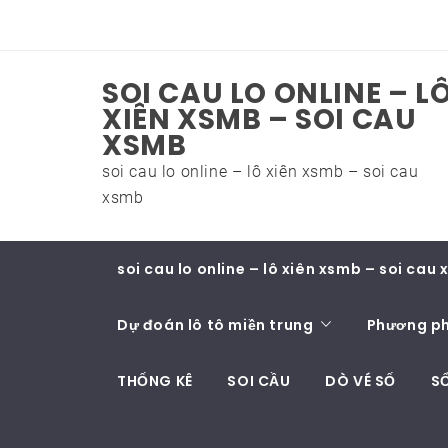
Skip
to
content
SOI CAU LO ONLINE – L
XIÊN XSMB – SOI CAU
XSMB
soi cau lo online – lô xiên xsmb – soi cau
xsmb
soi cau lo online – lô xiên xsmb – soi cau
Dự đoán lô tô miền trung
Phương ph
THỐNG KÊ
SOI CẦU
DÒ VÉ SỐ
S