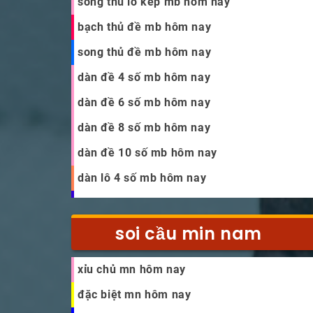
song thủ lô kép mb hôm nay
bạch thủ đề mb hôm nay
song thủ đề mb hôm nay
dàn đề 4 số mb hôm nay
dàn đề 6 số mb hôm nay
dàn đề 8 số mb hôm nay
dàn đề 10 số mb hôm nay
dàn lô 4 số mb hôm nay
soi cầu min nam
xỉu chủ mn hôm nay
đặc biệt mn hôm nay