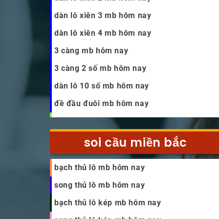
dàn lô xiên 3 mb hôm nay
dàn lô xiên 4 mb hôm nay
3 càng mb hôm nay
3 càng 2 số mb hôm nay
dàn lô 10 số mb hôm nay
đề đầu đuôi mb hôm nay
soi cầu miền bắc
bạch thủ lô mb hôm nay
song thủ lô mb hôm nay
bạch thủ lô kép mb hôm nay