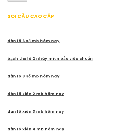
SOI CẦU CAO CẤP
dàn lô 6 số mb hôm nay
bạch thủ lô 2 nháy miền bắc siêu chuẩn
dàn lô 8 số mb hôm nay
dàn lô xiên 2 mb hôm nay
dàn lô xiên 3 mb hôm nay
dàn lô xiên 4 mb hôm nay