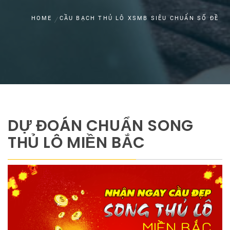
HOME
CẦU BẠCH THỦ LÔ XSMB SIÊU CHUẨN SỐ ĐỀ
DỰ ĐOÁN CHUẨN SONG
THỦ LÔ MIỀN BẮC