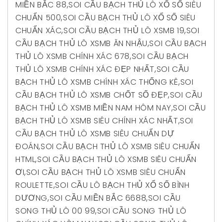
MIỀN BẮC 88
,
SOI CẦU BẠCH THỦ LÔ XỔ SỐ SIÊU
CHUẨN 500
,
SOI CẦU BẠCH THỦ LÔ XỔ SỐ SIÊU
CHUẨN XÁC
,
SOI CẦU BẠCH THỦ LÔ XSMB 19
,
SOI
CẦU BẠCH THỦ LÔ XSMB ĂN NHẬU
,
SOI CẦU BẠCH
THỦ LÔ XSMB CHÍNH XÁC 678
,
SOI CẦU BẠCH
THỦ LÔ XSMB CHÍNH XÁC ĐẸP NHẤT
,
SOI CẦU
BẠCH THỦ LÔ XSMB CHÍNH XÁC THỐNG KÊ
,
SOI
CẦU BẠCH THỦ LÔ XSMB CHỐT SỐ ĐẸP
,
SOI CẦU
BẠCH THỦ LÔ XSMB MIỀN NAM HÔM NAY
,
SOI CẦU
BẠCH THỦ LÔ XSMB SIÊU CHÍNH XÁC NHẤT
,
SOI
CẦU BẠCH THỦ LÔ XSMB SIÊU CHUẨN DỰ
ĐOÁN
,
SOI CẦU BẠCH THỦ LÔ XSMB SIÊU CHUẨN
HTML
,
SOI CẦU BẠCH THỦ LÔ XSMB SIÊU CHUẨN
ƠI
,
SOI CẦU BẠCH THỦ LÔ XSMB SIÊU CHUẨN
ROULETTE
,
SOI CẦU LÔ BẠCH THỦ XỔ SỐ BÌNH
DƯƠNG
,
SOI CẦU MIỀN BẮC 6688
,
SOI CẦU
SONG THỦ LÔ 00 99
,
SOI CẦU SONG THỦ LÔ