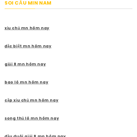
SOI CẦU MIN NAM
xỉu chủ mn hôm nay
đặc biệt mn hôm nay
giải 8 mn hôm nay
bao lô mn hôm nay
cặp xỉu chủ mn hôm nay
song thủ lô mn hôm nay
đầu đuôi giải 8 mn hôm nay