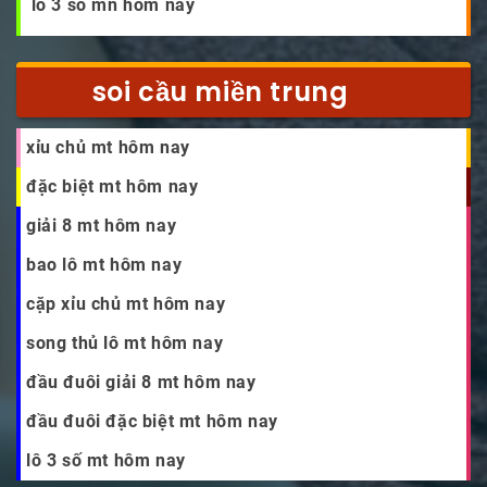
lô 3 số mn hôm nay
soi cầu miền trung
xỉu chủ mt hôm nay
đặc biệt mt hôm nay
giải 8 mt hôm nay
bao lô mt hôm nay
cặp xỉu chủ mt hôm nay
song thủ lô mt hôm nay
đầu đuôi giải 8 mt hôm nay
đầu đuôi đặc biệt mt hôm nay
lô 3 số mt hôm nay