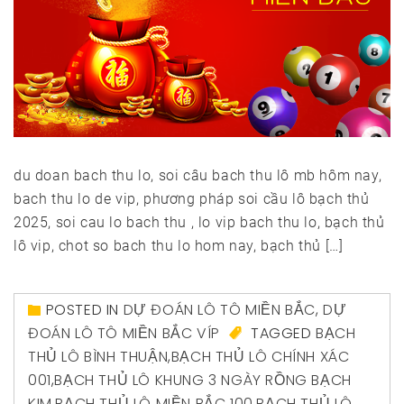
du doan bach thu lo, soi câu bach thu lô mb hôm nay,
bach thu lo de vip, phương pháp soi cầu lô bạch thủ
2025, soi cau lo bach thu , lo vip bach thu lo, bạch thủ
lô vip, chot so bach thu lo hom nay, bạch thủ […]
POSTED IN
DỰ ĐOÁN LÔ TÔ MIỀN BẮC
,
DỰ
ĐOÁN LÔ TÔ MIỀN BẮC VÍP
TAGGED
BẠCH
THỦ LÔ BÌNH THUẬN
,
BẠCH THỦ LÔ CHÍNH XÁC
001
,
BẠCH THỦ LÔ KHUNG 3 NGÀY RỒNG BẠCH
KIM
,
BẠCH THỦ LÔ MIỀN BẮC 100
,
BẠCH THỦ LÔ