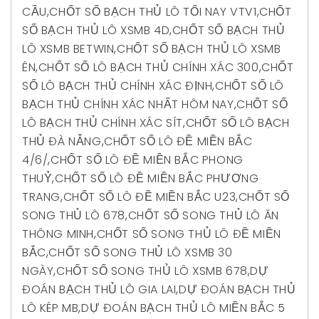
CẦU
,
CHỐT SỐ BẠCH THỦ LÔ TỐI NAY VTV1
,
CHỐT
SỐ BẠCH THỦ LÔ XSMB 4D
,
CHỐT SỐ BẠCH THỦ
LÔ XSMB BETWIN
,
CHỐT SỐ BẠCH THỦ LÔ XSMB
ÊN
,
CHỐT SỐ LÔ BẠCH THỦ CHÍNH XÁC 300
,
CHỐT
SỐ LÔ BẠCH THỦ CHÍNH XÁC ĐỊNH
,
CHỐT SỐ LÔ
BẠCH THỦ CHÍNH XÁC NHẤT HÔM NAY
,
CHỐT SỐ
LÔ BẠCH THỦ CHÍNH XÁC SÍT
,
CHỐT SỐ LÔ BẠCH
THỦ ĐÀ NẴNG
,
CHỐT SỐ LÔ ĐỀ MIỀN BẮC
4/6/
,
CHỐT SỐ LÔ ĐỀ MIỀN BẮC PHONG
THUỶ
,
CHỐT SỐ LÔ ĐỀ MIỀN BẮC PHƯƠNG
TRANG
,
CHỐT SỐ LÔ ĐỀ MIỀN BẮC U23
,
CHỐT SỐ
SONG THỦ LÔ 678
,
CHỐT SỐ SONG THỦ LÔ ĂN
THÔNG MINH
,
CHỐT SỐ SONG THỦ LÔ ĐỀ MIỀN
BẮC
,
CHỐT SỐ SONG THỦ LÔ XSMB 30
NGÀY
,
CHỐT SỐ SONG THỦ LÔ XSMB 678
,
DỰ
ĐOÁN BẠCH THỦ LÔ GIA LAI
,
DỰ ĐOÁN BẠCH THỦ
LÔ KÉP MB
,
DỰ ĐOÁN BẠCH THỦ LÔ MIỀN BẮC 5