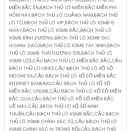
MIỀN BẮC ÊN
,
BẠCH THỦ LÔ MIỀN BẮC MIỄN PHÍ
HÔM NAY
,
BẠCH THỦ LÔ QUẢNG NAM
,
BẠCH THỦ
LÔ TÔ
,
BẠCH THỦ LÔ VIP
,
BẠCH THỦ LÔ XSMB 6
NGÀY
,
BẠCH THỦ LÔ XSMB BẮC
,
BẠCH THỦ LÔ
XSMB BÌNH DƯƠNG
,
BẠCH THỦ LÔ XSMB GIO
HOANG DAO
,
BẠCH THỦ LÔ XSMB TÂY NINH
,
BẠCH
THỦ LÔ XSMB THÁI DƯƠNG 106
,
BẠCH THỦ LÔ
XSMB U23
,
CẦU BẠCH THỦ LÔ MIỀN BẮC BẮC
,
CẦU
BẠCH THỦ LÔ UB40
,
CẦU BẠCH THỦ LÔ XỔ SỐ
INDONESIA
,
CẦU BẠCH THỦ LÔ XỔ SỐ MIỀN BẮC
INTERNET BANKING
,
CẦU BẠCH THỦ LÔ XỔ SỐ
MIỀN BẮC ONLINE
,
CẦU BẠCH THỦ LÔ XỔ SỐ MIỀN
BẮC QUA
,
CẦU BẠCH THỦ LÔ XỔ SỐ MIỀN BẮC
VỀ MÁY
,
CẦU BẠCH THỦ LÔ XỔ SỐ NINH
THUẬN
,
CẦU BẠCH THỦ LÔ XSMB BẮC
,
CẦU BẠCH
THỦ LÔ XSMB CHÍNH XÁC 02
,
CẦU BẠCH THỦ LÔ
XSMB CHÍNH XÁC AI TRÚNG RỒI
,
CẦU BẠCH THỦ