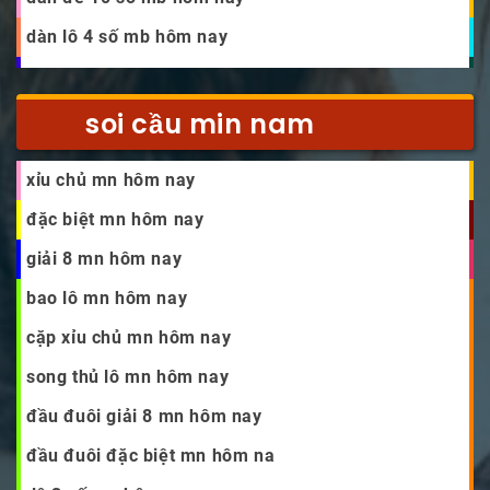
dàn lô 4 số mb hôm nay
soi cầu min nam
xỉu chủ mn hôm nay
đặc biệt mn hôm nay
giải 8 mn hôm nay
bao lô mn hôm nay
cặp xỉu chủ mn hôm nay
song thủ lô mn hôm nay
đầu đuôi giải 8 mn hôm nay
đầu đuôi đặc biệt mn hôm na