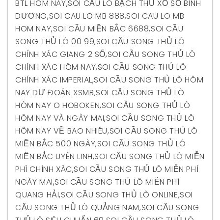
BTL HÔM NAY
,
SOI CẦU LÔ BẠCH THỦ XỔ SỐ BÌNH
DƯƠNG
,
SOI CAU LO MB 888
,
SOI CAU LO MB
HOM NAY
,
SOI CẦU MIỀN BẮC 6688
,
SOI CẦU
SONG THỦ LÔ 00 99
,
SOI CẦU SONG THỦ LÔ
CHÍNH XÁC GIANG 2 SỐ
,
SOI CẦU SONG THỦ LÔ
CHÍNH XÁC HÔM NAY
,
SOI CẦU SONG THỦ LÔ
CHÍNH XÁC IMPERIAL
,
SOI CẦU SONG THỦ LÔ HÔM
NAY DỰ ĐOÁN XSMB
,
SOI CẦU SONG THỦ LÔ
HÔM NAY O HOBOKEN
,
SOI CẦU SONG THỦ LÔ
HÔM NAY VÀ NGÀY MAI
,
SOI CẦU SONG THỦ LÔ
HÔM NAY VỀ BAO NHIÊU
,
SOI CẦU SONG THỦ LÔ
MIỀN BẮC 500 NGÀY
,
SOI CẦU SONG THỦ LÔ
MIỀN BẮC UYÊN LINH
,
SOI CẦU SONG THỦ LÔ MIỄN
PHÍ CHÍNH XÁC
,
SOI CẦU SONG THỦ LÔ MIỄN PHÍ
NGÀY MAI
,
SOI CẦU SONG THỦ LÔ MIỄN PHÍ
QUANG HẢI
,
SOI CẦU SONG THỦ LÔ ONLINE
,
SOI
CẦU SONG THỦ LÔ QUẢNG NAM
,
SOI CẦU SONG