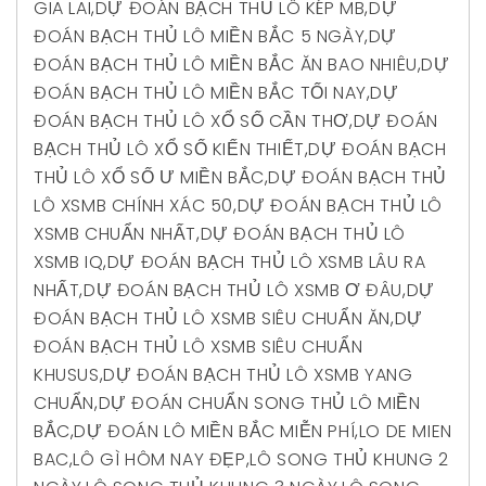
GIA LAI
,
DỰ ĐOÁN BẠCH THỦ LÔ KÉP MB
,
DỰ
ĐOÁN BẠCH THỦ LÔ MIỀN BẮC 5 NGÀY
,
DỰ
ĐOÁN BẠCH THỦ LÔ MIỀN BẮC ĂN BAO NHIÊU
,
DỰ
ĐOÁN BẠCH THỦ LÔ MIỀN BẮC TỐI NAY
,
DỰ
ĐOÁN BẠCH THỦ LÔ XỔ SỐ CẦN THƠ
,
DỰ ĐOÁN
BẠCH THỦ LÔ XỔ SỐ KIẾN THIẾT
,
DỰ ĐOÁN BẠCH
THỦ LÔ XỔ SỐ Ư MIỀN BẮC
,
DỰ ĐOÁN BẠCH THỦ
LÔ XSMB CHÍNH XÁC 50
,
DỰ ĐOÁN BẠCH THỦ LÔ
XSMB CHUẨN NHẤT
,
DỰ ĐOÁN BẠCH THỦ LÔ
XSMB IQ
,
DỰ ĐOÁN BẠCH THỦ LÔ XSMB LÂU RA
NHẤT
,
DỰ ĐOÁN BẠCH THỦ LÔ XSMB Ơ ĐÂU
,
DỰ
ĐOÁN BẠCH THỦ LÔ XSMB SIÊU CHUẨN ĂN
,
DỰ
ĐOÁN BẠCH THỦ LÔ XSMB SIÊU CHUẨN
KHUSUS
,
DỰ ĐOÁN BẠCH THỦ LÔ XSMB YANG
CHUẨN
,
DỰ ĐOÁN CHUẨN SONG THỦ LÔ MIỀN
BẮC
,
DỰ ĐOÁN LÔ MIỀN BẮC MIỄN PHÍ
,
LO DE MIEN
BAC
,
LÔ GÌ HÔM NAY ĐẸP
,
LÔ SONG THỦ KHUNG 2