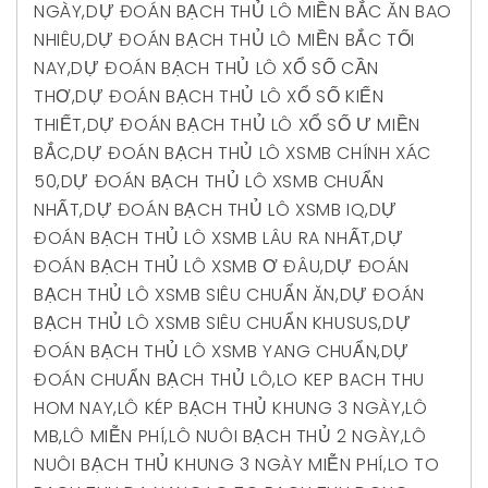
NGÀY
,
DỰ ĐOÁN BẠCH THỦ LÔ MIỀN BẮC ĂN BAO
NHIÊU
,
DỰ ĐOÁN BẠCH THỦ LÔ MIỀN BẮC TỐI
NAY
,
DỰ ĐOÁN BẠCH THỦ LÔ XỔ SỐ CẦN
THƠ
,
DỰ ĐOÁN BẠCH THỦ LÔ XỔ SỐ KIẾN
THIẾT
,
DỰ ĐOÁN BẠCH THỦ LÔ XỔ SỐ Ư MIỀN
BẮC
,
DỰ ĐOÁN BẠCH THỦ LÔ XSMB CHÍNH XÁC
50
,
DỰ ĐOÁN BẠCH THỦ LÔ XSMB CHUẨN
NHẤT
,
DỰ ĐOÁN BẠCH THỦ LÔ XSMB IQ
,
DỰ
ĐOÁN BẠCH THỦ LÔ XSMB LÂU RA NHẤT
,
DỰ
ĐOÁN BẠCH THỦ LÔ XSMB Ơ ĐÂU
,
DỰ ĐOÁN
BẠCH THỦ LÔ XSMB SIÊU CHUẨN ĂN
,
DỰ ĐOÁN
BẠCH THỦ LÔ XSMB SIÊU CHUẨN KHUSUS
,
DỰ
ĐOÁN BẠCH THỦ LÔ XSMB YANG CHUẨN
,
DỰ
ĐOÁN CHUẨN BẠCH THỦ LÔ
,
LO KEP BACH THU
HOM NAY
,
LÔ KÉP BẠCH THỦ KHUNG 3 NGÀY
,
LÔ
MB
,
LÔ MIỄN PHÍ
,
LÔ NUÔI BẠCH THỦ 2 NGÀY
,
LÔ
NUÔI BẠCH THỦ KHUNG 3 NGÀY MIỄN PHÍ
,
LO TO