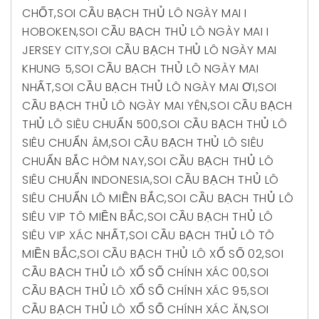
CHỐT
,
SOI CẦU BẠCH THỦ LÔ NGÀY MAI I
HOBOKEN
,
SOI CẦU BẠCH THỦ LÔ NGÀY MAI I
JERSEY CITY
,
SOI CẦU BẠCH THỦ LÔ NGÀY MAI
KHUNG 5
,
SOI CẦU BẠCH THỦ LÔ NGÀY MAI
NHẤT
,
SOI CẦU BẠCH THỦ LÔ NGÀY MAI ƠI
,
SOI
CẦU BẠCH THỦ LÔ NGÀY MAI YÊN
,
SOI CẦU BẠCH
THỦ LÔ SIÊU CHUẨN 500
,
SOI CẦU BẠCH THỦ LÔ
SIÊU CHUẨN ÂM
,
SOI CẦU BẠCH THỦ LÔ SIÊU
CHUẨN BẮC HÔM NAY
,
SOI CẦU BẠCH THỦ LÔ
SIÊU CHUẨN INDONESIA
,
SOI CẦU BẠCH THỦ LÔ
SIÊU CHUẨN LÔ MIỀN BẮC
,
SOI CẦU BẠCH THỦ LÔ
SIÊU VIP TÔ MIỀN BẮC
,
SOI CẦU BẠCH THỦ LÔ
SIÊU VIP XÁC NHẤT
,
SOI CẦU BẠCH THỦ LÔ TÔ
MIỀN BẮC
,
SOI CẦU BẠCH THỦ LÔ XỔ SỐ 02
,
SOI
CẦU BẠCH THỦ LÔ XỔ SỐ CHÍNH XÁC 00
,
SOI
CẦU BẠCH THỦ LÔ XỔ SỐ CHÍNH XÁC 95
,
SOI
CẦU BẠCH THỦ LÔ XỔ SỐ CHÍNH XÁC ĂN
,
SOI