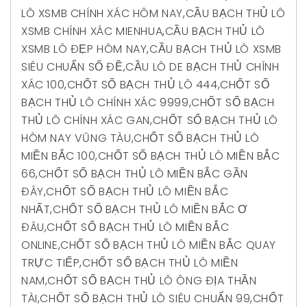
LÔ XSMB CHÍNH XÁC HÔM NAY
,
CẦU BẠCH THỦ LÔ
XSMB CHÍNH XÁC MIENHUA
,
CẦU BẠCH THỦ LÔ
XSMB LÔ ĐẸP HÔM NAY
,
CẦU BẠCH THỦ LÔ XSMB
SIÊU CHUẨN SỐ ĐỀ
,
CẦU LÔ DE BẠCH THỦ CHÍNH
XÁC 100
,
CHỐT SỐ BẠCH THỦ LÔ 444
,
CHỐT SỐ
BẠCH THỦ LÔ CHÍNH XÁC 9999
,
CHỐT SỐ BẠCH
THỦ LÔ CHÍNH XÁC GAN
,
CHỐT SỐ BẠCH THỦ LÔ
HÔM NAY VŨNG TÀU
,
CHỐT SỐ BẠCH THỦ LÔ
MIỀN BẮC 100
,
CHỐT SỐ BẠCH THỦ LÔ MIỀN BẮC
66
,
CHỐT SỐ BẠCH THỦ LÔ MIỀN BẮC GẦN
ĐÂY
,
CHỐT SỐ BẠCH THỦ LÔ MIỀN BẮC
NHẤT
,
CHỐT SỐ BẠCH THỦ LÔ MIỀN BẮC Ơ
ĐÂU
,
CHỐT SỐ BẠCH THỦ LÔ MIỀN BẮC
ONLINE
,
CHỐT SỐ BẠCH THỦ LÔ MIỀN BẮC QUAY
TRỰC TIẾP
,
CHỐT SỐ BẠCH THỦ LÔ MIỀN
NAM
,
CHỐT SỐ BẠCH THỦ LÔ ÔNG ĐỊA THẦN
TÀI
,
CHỐT SỐ BẠCH THỦ LÔ SIÊU CHUẨN 99
,
CHỐT