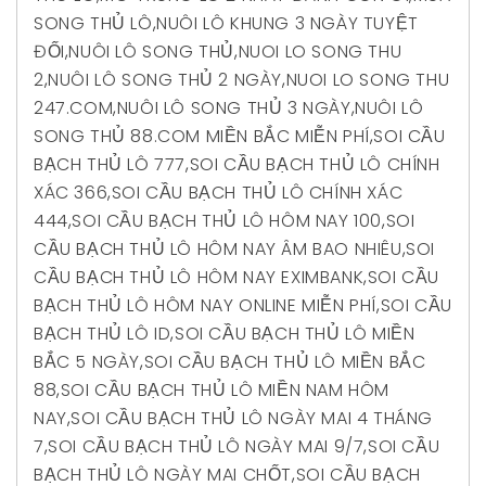
SONG THỦ LÔ
,
NUÔI LÔ KHUNG 3 NGÀY TUYỆT
ĐỐI
,
NUÔI LÔ SONG THỦ
,
NUOI LO SONG THU
2
,
NUÔI LÔ SONG THỦ 2 NGÀY
,
NUOI LO SONG THU
247.COM
,
NUÔI LÔ SONG THỦ 3 NGÀY
,
NUÔI LÔ
SONG THỦ 88.COM MIỀN BẮC MIỄN PHÍ
,
SOI CẦU
BẠCH THỦ LÔ 777
,
SOI CẦU BẠCH THỦ LÔ CHÍNH
XÁC 366
,
SOI CẦU BẠCH THỦ LÔ CHÍNH XÁC
444
,
SOI CẦU BẠCH THỦ LÔ HÔM NAY 100
,
SOI
CẦU BẠCH THỦ LÔ HÔM NAY ÂM BAO NHIÊU
,
SOI
CẦU BẠCH THỦ LÔ HÔM NAY EXIMBANK
,
SOI CẦU
BẠCH THỦ LÔ HÔM NAY ONLINE MIỄN PHÍ
,
SOI CẦU
BẠCH THỦ LÔ ID
,
SOI CẦU BẠCH THỦ LÔ MIỀN
BẮC 5 NGÀY
,
SOI CẦU BẠCH THỦ LÔ MIỀN BẮC
88
,
SOI CẦU BẠCH THỦ LÔ MIỀN NAM HÔM
NAY
,
SOI CẦU BẠCH THỦ LÔ NGÀY MAI 4 THÁNG
7
,
SOI CẦU BẠCH THỦ LÔ NGÀY MAI 9/7
,
SOI CẦU
BẠCH THỦ LÔ NGÀY MAI CHỐT
,
SOI CẦU BẠCH