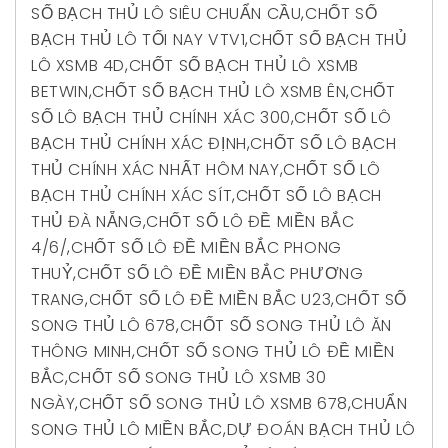
SỐ BẠCH THỦ LÔ SIÊU CHUẨN CẦU
,
CHỐT SỐ
BẠCH THỦ LÔ TỐI NAY VTV1
,
CHỐT SỐ BẠCH THỦ
LÔ XSMB 4D
,
CHỐT SỐ BẠCH THỦ LÔ XSMB
BETWIN
,
CHỐT SỐ BẠCH THỦ LÔ XSMB ÊN
,
CHỐT
SỐ LÔ BẠCH THỦ CHÍNH XÁC 300
,
CHỐT SỐ LÔ
BẠCH THỦ CHÍNH XÁC ĐỊNH
,
CHỐT SỐ LÔ BẠCH
THỦ CHÍNH XÁC NHẤT HÔM NAY
,
CHỐT SỐ LÔ
BẠCH THỦ CHÍNH XÁC SÍT
,
CHỐT SỐ LÔ BẠCH
THỦ ĐÀ NẴNG
,
CHỐT SỐ LÔ ĐỀ MIỀN BẮC
4/6/
,
CHỐT SỐ LÔ ĐỀ MIỀN BẮC PHONG
THUỶ
,
CHỐT SỐ LÔ ĐỀ MIỀN BẮC PHƯƠNG
TRANG
,
CHỐT SỐ LÔ ĐỀ MIỀN BẮC U23
,
CHỐT SỐ
SONG THỦ LÔ 678
,
CHỐT SỐ SONG THỦ LÔ ĂN
THÔNG MINH
,
CHỐT SỐ SONG THỦ LÔ ĐỀ MIỀN
BẮC
,
CHỐT SỐ SONG THỦ LÔ XSMB 30
NGÀY
,
CHỐT SỐ SONG THỦ LÔ XSMB 678
,
CHUẨN
SONG THỦ LÔ MIỀN BẮC
,
DỰ ĐOÁN BẠCH THỦ LÔ