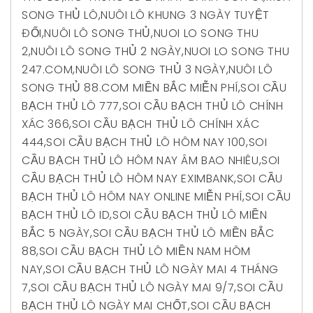
SONG THỦ LÔ
,
NUÔI LÔ KHUNG 3 NGÀY TUYỆT
ĐỐI
,
NUÔI LÔ SONG THỦ
,
NUOI LO SONG THU
2
,
NUÔI LÔ SONG THỦ 2 NGÀY
,
NUOI LO SONG THU
247.COM
,
NUÔI LÔ SONG THỦ 3 NGÀY
,
NUÔI LÔ
SONG THỦ 88.COM MIỀN BẮC MIỄN PHÍ
,
SOI CẦU
BẠCH THỦ LÔ 777
,
SOI CẦU BẠCH THỦ LÔ CHÍNH
XÁC 366
,
SOI CẦU BẠCH THỦ LÔ CHÍNH XÁC
444
,
SOI CẦU BẠCH THỦ LÔ HÔM NAY 100
,
SOI
CẦU BẠCH THỦ LÔ HÔM NAY ÂM BAO NHIÊU
,
SOI
CẦU BẠCH THỦ LÔ HÔM NAY EXIMBANK
,
SOI CẦU
BẠCH THỦ LÔ HÔM NAY ONLINE MIỄN PHÍ
,
SOI CẦU
BẠCH THỦ LÔ ID
,
SOI CẦU BẠCH THỦ LÔ MIỀN
BẮC 5 NGÀY
,
SOI CẦU BẠCH THỦ LÔ MIỀN BẮC
88
,
SOI CẦU BẠCH THỦ LÔ MIỀN NAM HÔM
NAY
,
SOI CẦU BẠCH THỦ LÔ NGÀY MAI 4 THÁNG
7
,
SOI CẦU BẠCH THỦ LÔ NGÀY MAI 9/7
,
SOI CẦU
BẠCH THỦ LÔ NGÀY MAI CHỐT
,
SOI CẦU BẠCH