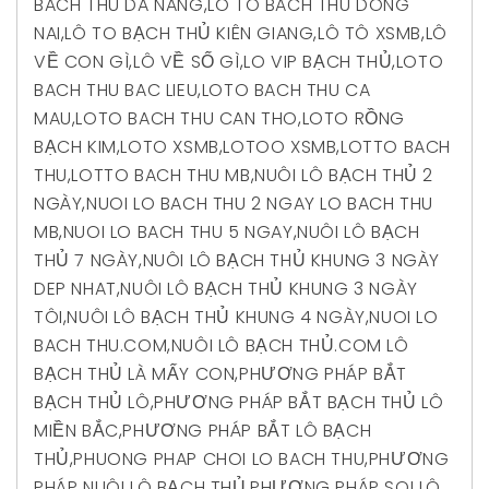
BACH THU DA NANG
,
LO TO BACH THU DONG
NAI
,
LÔ TO BẠCH THỦ KIÊN GIANG
,
LÔ TÔ XSMB
,
LÔ
VỀ CON GÌ
,
LÔ VỀ SỐ GÌ
,
LO VIP BẠCH THỦ
,
LOTO
BACH THU BAC LIEU
,
LOTO BACH THU CA
MAU
,
LOTO BACH THU CAN THO
,
LOTO RỒNG
BẠCH KIM
,
LOTO XSMB
,
LOTOO XSMB
,
LOTTO BACH
THU
,
LOTTO BACH THU MB
,
NUÔI LÔ BẠCH THỦ 2
NGÀY
,
NUOI LO BACH THU 2 NGAY LO BACH THU
MB
,
NUOI LO BACH THU 5 NGAY
,
NUÔI LÔ BẠCH
THỦ 7 NGÀY
,
NUÔI LÔ BẠCH THỦ KHUNG 3 NGÀY
DEP NHAT
,
NUÔI LÔ BẠCH THỦ KHUNG 3 NGÀY
TÔI
,
NUÔI LÔ BẠCH THỦ KHUNG 4 NGÀY
,
NUOI LO
BACH THU.COM
,
NUÔI LÔ BẠCH THỦ.COM LÔ
BẠCH THỦ LÀ MẤY CON
,
PHƯƠNG PHÁP BẮT
BẠCH THỦ LÔ
,
PHƯƠNG PHÁP BẮT BẠCH THỦ LÔ
MIỀN BẮC
,
PHƯƠNG PHÁP BẮT LÔ BẠCH
THỦ
,
PHUONG PHAP CHOI LO BACH THU
,
PHƯƠNG
PHÁP NUÔI LÔ BẠCH THỦ
,
PHƯƠNG PHÁP SOI LÔ