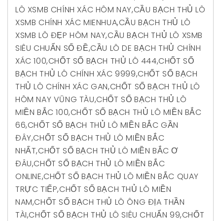
LÔ XSMB CHÍNH XÁC HÔM NAY
,
CẦU BẠCH THỦ LÔ
XSMB CHÍNH XÁC MIENHUA
,
CẦU BẠCH THỦ LÔ
XSMB LÔ ĐẸP HÔM NAY
,
CẦU BẠCH THỦ LÔ XSMB
SIÊU CHUẨN SỐ ĐỀ
,
CẦU LÔ DE BẠCH THỦ CHÍNH
XÁC 100
,
CHỐT SỐ BẠCH THỦ LÔ 444
,
CHỐT SỐ
BẠCH THỦ LÔ CHÍNH XÁC 9999
,
CHỐT SỐ BẠCH
THỦ LÔ CHÍNH XÁC GAN
,
CHỐT SỐ BẠCH THỦ LÔ
HÔM NAY VŨNG TÀU
,
CHỐT SỐ BẠCH THỦ LÔ
MIỀN BẮC 100
,
CHỐT SỐ BẠCH THỦ LÔ MIỀN BẮC
66
,
CHỐT SỐ BẠCH THỦ LÔ MIỀN BẮC GẦN
ĐÂY
,
CHỐT SỐ BẠCH THỦ LÔ MIỀN BẮC
NHẤT
,
CHỐT SỐ BẠCH THỦ LÔ MIỀN BẮC Ơ
ĐÂU
,
CHỐT SỐ BẠCH THỦ LÔ MIỀN BẮC
ONLINE
,
CHỐT SỐ BẠCH THỦ LÔ MIỀN BẮC QUAY
TRỰC TIẾP
,
CHỐT SỐ BẠCH THỦ LÔ MIỀN
NAM
,
CHỐT SỐ BẠCH THỦ LÔ ÔNG ĐỊA THẦN
TÀI
,
CHỐT SỐ BẠCH THỦ LÔ SIÊU CHUẨN 99
,
CHỐT