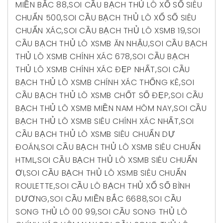
MIỀN BẮC 88
,
SOI CẦU BẠCH THỦ LÔ XỔ SỐ SIÊU
CHUẨN 500
,
SOI CẦU BẠCH THỦ LÔ XỔ SỐ SIÊU
CHUẨN XÁC
,
SOI CẦU BẠCH THỦ LÔ XSMB 19
,
SOI
CẦU BẠCH THỦ LÔ XSMB ĂN NHẬU
,
SOI CẦU BẠCH
THỦ LÔ XSMB CHÍNH XÁC 678
,
SOI CẦU BẠCH
THỦ LÔ XSMB CHÍNH XÁC ĐẸP NHẤT
,
SOI CẦU
BẠCH THỦ LÔ XSMB CHÍNH XÁC THỐNG KÊ
,
SOI
CẦU BẠCH THỦ LÔ XSMB CHỐT SỐ ĐẸP
,
SOI CẦU
BẠCH THỦ LÔ XSMB MIỀN NAM HÔM NAY
,
SOI CẦU
BẠCH THỦ LÔ XSMB SIÊU CHÍNH XÁC NHẤT
,
SOI
CẦU BẠCH THỦ LÔ XSMB SIÊU CHUẨN DỰ
ĐOÁN
,
SOI CẦU BẠCH THỦ LÔ XSMB SIÊU CHUẨN
HTML
,
SOI CẦU BẠCH THỦ LÔ XSMB SIÊU CHUẨN
ƠI
,
SOI CẦU BẠCH THỦ LÔ XSMB SIÊU CHUẨN
ROULETTE
,
SOI CẦU LÔ BẠCH THỦ XỔ SỐ BÌNH
DƯƠNG
,
SOI CẦU MIỀN BẮC 6688
,
SOI CẦU
SONG THỦ LÔ 00 99
,
SOI CẦU SONG THỦ LÔ