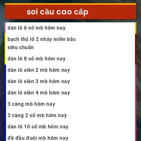
soi cầu cao cấp
dàn lô 6 số mb hôm nay
bạch thủ lô 2 nháy miền bắc
siêu chuẩn
dàn lô 8 số mb hôm nay
dàn lô xiên 2 mb hôm nay
dàn lô xiên 3 mb hôm nay
dàn lô xiên 4 mb hôm nay
3 càng mb hôm nay
3 càng 2 số mb hôm nay
dàn lô 10 số mb hôm nay
đề đầu đuôi mb hôm nay