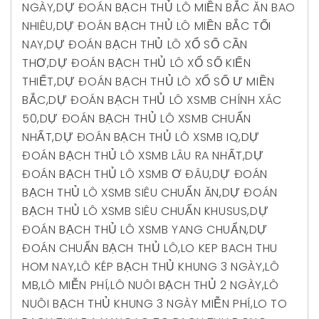
NGÀY
,
DỰ ĐOÁN BẠCH THỦ LÔ MIỀN BẮC ĂN BAO
NHIÊU
,
DỰ ĐOÁN BẠCH THỦ LÔ MIỀN BẮC TỐI
NAY
,
DỰ ĐOÁN BẠCH THỦ LÔ XỔ SỐ CẦN
THƠ
,
DỰ ĐOÁN BẠCH THỦ LÔ XỔ SỐ KIẾN
THIẾT
,
DỰ ĐOÁN BẠCH THỦ LÔ XỔ SỐ Ư MIỀN
BẮC
,
DỰ ĐOÁN BẠCH THỦ LÔ XSMB CHÍNH XÁC
50
,
DỰ ĐOÁN BẠCH THỦ LÔ XSMB CHUẨN
NHẤT
,
DỰ ĐOÁN BẠCH THỦ LÔ XSMB IQ
,
DỰ
ĐOÁN BẠCH THỦ LÔ XSMB LÂU RA NHẤT
,
DỰ
ĐOÁN BẠCH THỦ LÔ XSMB Ơ ĐÂU
,
DỰ ĐOÁN
BẠCH THỦ LÔ XSMB SIÊU CHUẨN ĂN
,
DỰ ĐOÁN
BẠCH THỦ LÔ XSMB SIÊU CHUẨN KHUSUS
,
DỰ
ĐOÁN BẠCH THỦ LÔ XSMB YANG CHUẨN
,
DỰ
ĐOÁN CHUẨN BẠCH THỦ LÔ
,
LO KEP BACH THU
HOM NAY
,
LÔ KÉP BẠCH THỦ KHUNG 3 NGÀY
,
LÔ
MB
,
LÔ MIỄN PHÍ
,
LÔ NUÔI BẠCH THỦ 2 NGÀY
,
LÔ
NUÔI BẠCH THỦ KHUNG 3 NGÀY MIỄN PHÍ
,
LO TO