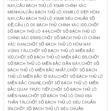
NAY
,
CẦU BẠCH THỦ LÔ XSMB CHÍNH XÁC
MIENHUA
,
CẦU BẠCH THỦ LÔ XSMB LÔ ĐẸP HÔM
NAY
,
CẦU BẠCH THỦ LÔ XSMB SIÊU CHUẨN SỐ
ĐỀ
,
CẦU LÔ DE BẠCH THỦ CHÍNH XÁC 100
,
CHỐT
SỐ BẠCH THỦ LÔ 444
,
CHỐT SỐ BẠCH THỦ LÔ
CHÍNH XÁC 9999
,
CHỐT SỐ BẠCH THỦ LÔ CHÍNH
XÁC GAN
,
CHỐT SỐ BẠCH THỦ LÔ HÔM NAY
VŨNG TÀU
,
CHỐT SỐ BẠCH THỦ LÔ MIỀN BẮC
100
,
CHỐT SỐ BẠCH THỦ LÔ MIỀN BẮC 66
,
CHỐT
SỐ BẠCH THỦ LÔ MIỀN BẮC GẦN ĐÂY
,
CHỐT SỐ
BẠCH THỦ LÔ MIỀN BẮC NHẤT
,
CHỐT SỐ BẠCH
THỦ LÔ MIỀN BẮC Ơ ĐÂU
,
CHỐT SỐ BẠCH THỦ LÔ
MIỀN BẮC ONLINE
,
CHỐT SỐ BẠCH THỦ LÔ MIỀN
BẮC QUAY TRỰC TIẾP
,
CHỐT SỐ BẠCH THỦ LÔ
MIỀN NAM
,
CHỐT SỐ BẠCH THỦ LÔ ÔNG ĐỊA
THẦN TÀI
,
CHỐT SỐ BẠCH THỦ LÔ SIÊU CHUẨN
99
,
CHỐT SỐ BẠCH THỦ LÔ SIÊU CHUẨN