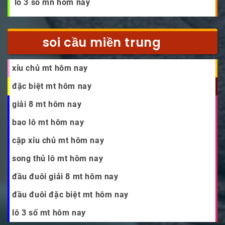
lô 3 số mn hôm nay
soi cầu miền trung
xỉu chủ mt hôm nay
đặc biệt mt hôm nay
giải 8 mt hôm nay
bao lô mt hôm nay
cặp xỉu chủ mt hôm nay
song thủ lô mt hôm nay
đầu đuôi giải 8 mt hôm nay
đầu đuôi đặc biệt mt hôm nay
lô 3 số mt hôm nay