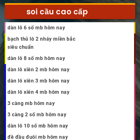
soi cầu cao cấp
dàn lô 6 số mb hôm nay
bạch thủ lô 2 nháy miền bắc
siêu chuẩn
dàn lô 8 số mb hôm nay
dàn lô xiên 2 mb hôm nay
dàn lô xiên 3 mb hôm nay
dàn lô xiên 4 mb hôm nay
3 càng mb hôm nay
3 càng 2 số mb hôm nay
dàn lô 10 số mb hôm nay
đề đầu đuôi mb hôm nay