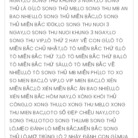
NGÀY
,
LÔ SONG THỦ KHUNG 3 NGÀY
,
LÔ SONG
THỦ LÀ GÌ
,
LÔ SONG THỦ MB
,
LO SONG THU MB AN
BAO NHIEU
,
LÔ SONG THỦ MIỀN BẮC
,
LÔ SONG
THỦ MIỀN BẮC 100K
,
LO SONG THU NUOI 3
NGAY
,
LO SONG THU NUOI KHUNG 3 NGAY
,
LO
SONG THU VIP
,
LÔ THỨ 2 HAY VỀ CON GÌ
,
LÔ TÔ
MIỀN BẮC CHỦ NHẬT
,
LÔ TÔ MIỀN BẮC THỨ 6
,
LÔ
TÔ MIỀN BẮC THỨ 7
,
LÔ TÔ MIỀN BẮC THỨ BA
,
LÔ
TÔ MIỀN BẮC THỨ SÁU
,
LÔ TÔ MIỀN BẮC VỀ
NHIỀU
,
LÔ TÔ SONG THỦ MB MIỄN PHÍ
,
LO TO XO
SO MIEN BAC
,
LÔ VIP
,
LO VIP MIEN BAC
,
LÔ XIÊN
MIỀN BẮC
,
LÔ XIÊN MIỀN BẮC ĂN BAO NHIÊU
,
LÔ
XIÊN MIỀN BẮC HÔM NAY
,
LÒ XÔNG KHÓI THỦ
CÔNG
,
LO XONG THU
,
LO XONG THU MB
,
LO XONG
THU MIEN BAC
,
LOTO SỐ ĐẸP CHIỀU NAY
,
LOTO
SONG THU
,
LOTOO SONG THU
,
MB SONG THỦ
LÔ
,
MẸO ĐÁNH LÔ MIỀN BẮC
,
MIỀN BẮC SONG
THỦ LÔ
,
MƠ TRÚNG LÔ 2 NHÁY ĐÁNH CON GÌ
,
MUA