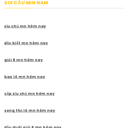
SOI CẦU MIN NAM
xỉu chủ mn hôm nay
đặc biệt mn hôm nay
giải 8 mn hôm nay
bao lô mn hôm nay
cặp xỉu chủ mn hôm nay
song thủ lô mn hôm nay
đầu đuôi giải 8 mn hôm nay