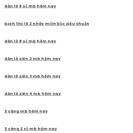
dàn lô 6 số mb hôm nay
bạch thủ lô 2 nháy miền bắc siêu chuẩn
dàn lô 8 số mb hôm nay
dàn lô xiên 2 mb hôm nay
dàn lô xiên 3 mb hôm nay
dàn lô xiên 4 mb hôm nay
3 càng mb hôm nay
3 càng 2 số mb hôm nay