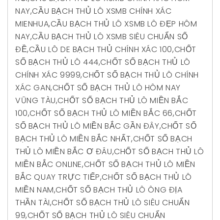
NAY
,
CẦU BẠCH THỦ LÔ XSMB CHÍNH XÁC
MIENHUA
,
CẦU BẠCH THỦ LÔ XSMB LÔ ĐẸP HÔM
NAY
,
CẦU BẠCH THỦ LÔ XSMB SIÊU CHUẨN SỐ
ĐỀ
,
CẦU LÔ DE BẠCH THỦ CHÍNH XÁC 100
,
CHỐT
SỐ BẠCH THỦ LÔ 444
,
CHỐT SỐ BẠCH THỦ LÔ
CHÍNH XÁC 9999
,
CHỐT SỐ BẠCH THỦ LÔ CHÍNH
XÁC GAN
,
CHỐT SỐ BẠCH THỦ LÔ HÔM NAY
VŨNG TÀU
,
CHỐT SỐ BẠCH THỦ LÔ MIỀN BẮC
100
,
CHỐT SỐ BẠCH THỦ LÔ MIỀN BẮC 66
,
CHỐT
SỐ BẠCH THỦ LÔ MIỀN BẮC GẦN ĐÂY
,
CHỐT SỐ
BẠCH THỦ LÔ MIỀN BẮC NHẤT
,
CHỐT SỐ BẠCH
THỦ LÔ MIỀN BẮC Ơ ĐÂU
,
CHỐT SỐ BẠCH THỦ LÔ
MIỀN BẮC ONLINE
,
CHỐT SỐ BẠCH THỦ LÔ MIỀN
BẮC QUAY TRỰC TIẾP
,
CHỐT SỐ BẠCH THỦ LÔ
MIỀN NAM
,
CHỐT SỐ BẠCH THỦ LÔ ÔNG ĐỊA
THẦN TÀI
,
CHỐT SỐ BẠCH THỦ LÔ SIÊU CHUẨN
99
,
CHỐT SỐ BẠCH THỦ LÔ SIÊU CHUẨN