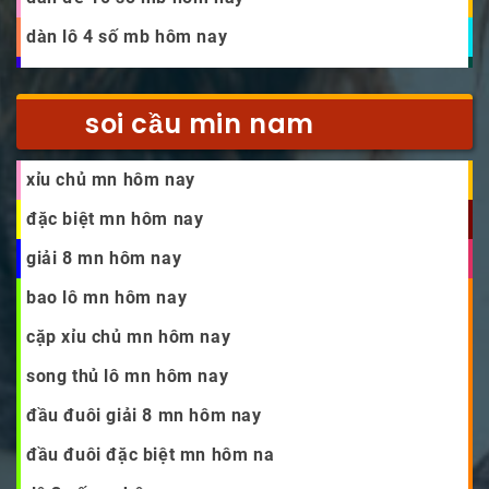
dàn lô 4 số mb hôm nay
soi cầu min nam
xỉu chủ mn hôm nay
đặc biệt mn hôm nay
giải 8 mn hôm nay
bao lô mn hôm nay
cặp xỉu chủ mn hôm nay
song thủ lô mn hôm nay
đầu đuôi giải 8 mn hôm nay
đầu đuôi đặc biệt mn hôm na