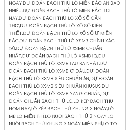
NGÀY
,
DỰ ĐOÁN BẠCH THỦ LÔ MIỀN BẮC ĂN BAO
NHIÊU
,
DỰ ĐOÁN BẠCH THỦ LÔ MIỀN BẮC TỐI
NAY
,
DỰ ĐOÁN BẠCH THỦ LÔ XỔ SỐ CẦN
THƠ
,
DỰ ĐOÁN BẠCH THỦ LÔ XỔ SỐ KIẾN
THIẾT
,
DỰ ĐOÁN BẠCH THỦ LÔ XỔ SỐ Ư MIỀN
BẮC
,
DỰ ĐOÁN BẠCH THỦ LÔ XSMB CHÍNH XÁC
50
,
DỰ ĐOÁN BẠCH THỦ LÔ XSMB CHUẨN
NHẤT
,
DỰ ĐOÁN BẠCH THỦ LÔ XSMB IQ
,
DỰ
ĐOÁN BẠCH THỦ LÔ XSMB LÂU RA NHẤT
,
DỰ
ĐOÁN BẠCH THỦ LÔ XSMB Ơ ĐÂU
,
DỰ ĐOÁN
BẠCH THỦ LÔ XSMB SIÊU CHUẨN ĂN
,
DỰ ĐOÁN
BẠCH THỦ LÔ XSMB SIÊU CHUẨN KHUSUS
,
DỰ
ĐOÁN BẠCH THỦ LÔ XSMB YANG CHUẨN
,
DỰ
ĐOÁN CHUẨN BẠCH THỦ LÔ
,
LO KEP BACH THU
HOM NAY
,
LÔ KÉP BẠCH THỦ KHUNG 3 NGÀY
,
LÔ
MB
,
LÔ MIỄN PHÍ
,
LÔ NUÔI BẠCH THỦ 2 NGÀY
,
LÔ
NUÔI BẠCH THỦ KHUNG 3 NGÀY MIỄN PHÍ
,
LO TO