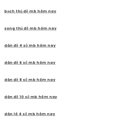
bạch thủ đề mb hôm nay
song thủ đề mb hôm nay
dàn đề 4 số mb hôm nay
dàn đề 6 số mb hôm nay
dàn đề 8 số mb hôm nay
dàn đề 10 số mb hôm nay
dàn lô 4 số mb hôm nay