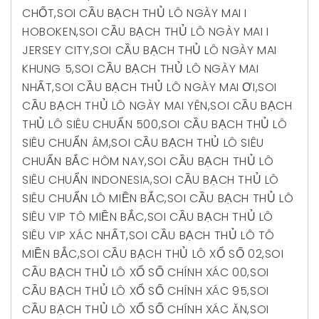
CHỐT
,
SOI CẦU BẠCH THỦ LÔ NGÀY MAI I
HOBOKEN
,
SOI CẦU BẠCH THỦ LÔ NGÀY MAI I
JERSEY CITY
,
SOI CẦU BẠCH THỦ LÔ NGÀY MAI
KHUNG 5
,
SOI CẦU BẠCH THỦ LÔ NGÀY MAI
NHẤT
,
SOI CẦU BẠCH THỦ LÔ NGÀY MAI ƠI
,
SOI
CẦU BẠCH THỦ LÔ NGÀY MAI YÊN
,
SOI CẦU BẠCH
THỦ LÔ SIÊU CHUẨN 500
,
SOI CẦU BẠCH THỦ LÔ
SIÊU CHUẨN ÂM
,
SOI CẦU BẠCH THỦ LÔ SIÊU
CHUẨN BẮC HÔM NAY
,
SOI CẦU BẠCH THỦ LÔ
SIÊU CHUẨN INDONESIA
,
SOI CẦU BẠCH THỦ LÔ
SIÊU CHUẨN LÔ MIỀN BẮC
,
SOI CẦU BẠCH THỦ LÔ
SIÊU VIP TÔ MIỀN BẮC
,
SOI CẦU BẠCH THỦ LÔ
SIÊU VIP XÁC NHẤT
,
SOI CẦU BẠCH THỦ LÔ TÔ
MIỀN BẮC
,
SOI CẦU BẠCH THỦ LÔ XỔ SỐ 02
,
SOI
CẦU BẠCH THỦ LÔ XỔ SỐ CHÍNH XÁC 00
,
SOI
CẦU BẠCH THỦ LÔ XỔ SỐ CHÍNH XÁC 95
,
SOI
CẦU BẠCH THỦ LÔ XỔ SỐ CHÍNH XÁC ĂN
,
SOI