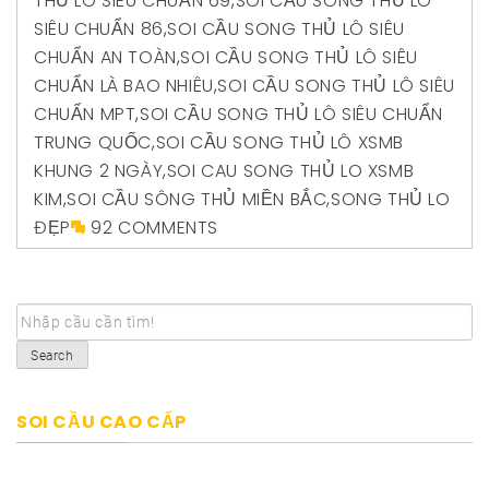
THỦ LÔ SIÊU CHUẨN 69
,
SOI CẦU SONG THỦ LÔ
SIÊU CHUẨN 86
,
SOI CẦU SONG THỦ LÔ SIÊU
CHUẨN AN TOÀN
,
SOI CẦU SONG THỦ LÔ SIÊU
CHUẨN LÀ BAO NHIÊU
,
SOI CẦU SONG THỦ LÔ SIÊU
CHUẨN MPT
,
SOI CẦU SONG THỦ LÔ SIÊU CHUẨN
TRUNG QUỐC
,
SOI CẦU SONG THỦ LÔ XSMB
KHUNG 2 NGÀY
,
SOI CAU SONG THỦ LO XSMB
KIM
,
SOI CẦU SÔNG THỦ MIỀN BẮC
,
SONG THỦ LO
ĐẸP
92 COMMENTS
Search
SOI CẦU CAO CẤP