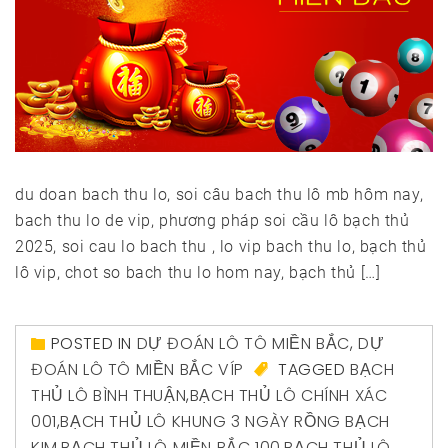
du doan bach thu lo, soi câu bach thu lô mb hôm nay,
bach thu lo de vip, phương pháp soi cầu lô bạch thủ
2025, soi cau lo bach thu , lo vip bach thu lo, bạch thủ
lô vip, chot so bach thu lo hom nay, bạch thủ […]
POSTED IN
DỰ ĐOÁN LÔ TÔ MIỀN BẮC
,
DỰ
ĐOÁN LÔ TÔ MIỀN BẮC VÍP
TAGGED
BẠCH
THỦ LÔ BÌNH THUẬN
,
BẠCH THỦ LÔ CHÍNH XÁC
001
,
BẠCH THỦ LÔ KHUNG 3 NGÀY RỒNG BẠCH
KIM
,
BẠCH THỦ LÔ MIỀN BẮC 100
,
BẠCH THỦ LÔ