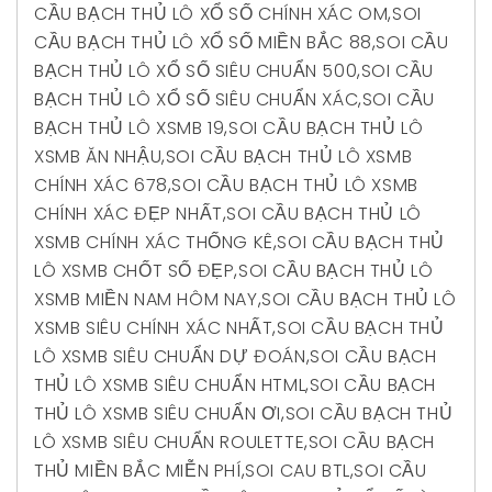
CẦU BẠCH THỦ LÔ XỔ SỐ CHÍNH XÁC OM
,
SOI
CẦU BẠCH THỦ LÔ XỔ SỐ MIỀN BẮC 88
,
SOI CẦU
BẠCH THỦ LÔ XỔ SỐ SIÊU CHUẨN 500
,
SOI CẦU
BẠCH THỦ LÔ XỔ SỐ SIÊU CHUẨN XÁC
,
SOI CẦU
BẠCH THỦ LÔ XSMB 19
,
SOI CẦU BẠCH THỦ LÔ
XSMB ĂN NHẬU
,
SOI CẦU BẠCH THỦ LÔ XSMB
CHÍNH XÁC 678
,
SOI CẦU BẠCH THỦ LÔ XSMB
CHÍNH XÁC ĐẸP NHẤT
,
SOI CẦU BẠCH THỦ LÔ
XSMB CHÍNH XÁC THỐNG KÊ
,
SOI CẦU BẠCH THỦ
LÔ XSMB CHỐT SỐ ĐẸP
,
SOI CẦU BẠCH THỦ LÔ
XSMB MIỀN NAM HÔM NAY
,
SOI CẦU BẠCH THỦ LÔ
XSMB SIÊU CHÍNH XÁC NHẤT
,
SOI CẦU BẠCH THỦ
LÔ XSMB SIÊU CHUẨN DỰ ĐOÁN
,
SOI CẦU BẠCH
THỦ LÔ XSMB SIÊU CHUẨN HTML
,
SOI CẦU BẠCH
THỦ LÔ XSMB SIÊU CHUẨN ƠI
,
SOI CẦU BẠCH THỦ
LÔ XSMB SIÊU CHUẨN ROULETTE
,
SOI CẦU BẠCH
THỦ MIỀN BẮC MIỄN PHÍ
,
SOI CAU BTL
,
SOI CẦU