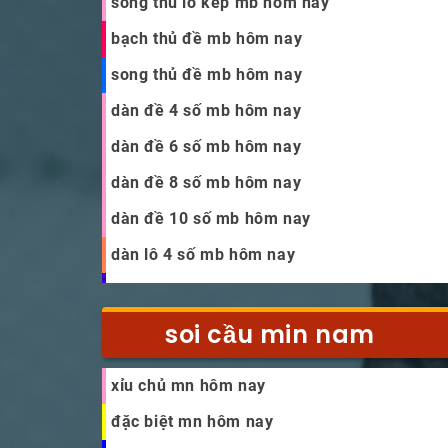
song thủ lô kép mb hôm nay
bạch thủ đề mb hôm nay
song thủ đề mb hôm nay
dàn đề 4 số mb hôm nay
dàn đề 6 số mb hôm nay
dàn đề 8 số mb hôm nay
dàn đề 10 số mb hôm nay
dàn lô 4 số mb hôm nay
soi cầu min nam
xỉu chủ mn hôm nay
đặc biệt mn hôm nay