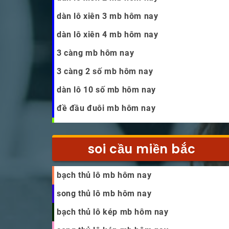
dàn lô xiên 3 mb hôm nay
dàn lô xiên 4 mb hôm nay
3 càng mb hôm nay
3 càng 2 số mb hôm nay
dàn lô 10 số mb hôm nay
đề đầu đuôi mb hôm nay
soi cầu miền bắc
bạch thủ lô mb hôm nay
song thủ lô mb hôm nay
bạch thủ lô kép mb hôm nay