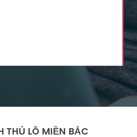
 THỦ LÔ MIỀN BẮC