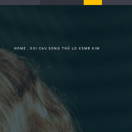
HOME
SOI CAU SONG THỦ LO XSMB KIM