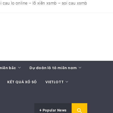
i cau lo online – lô xiên xsmb – soi cau xsmb
miền bắc
Dự đoán lô tô miền nam
KẾT QUẢ XỔ SỐ
VIETLOTT
Popular News