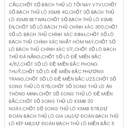
CẦU
,
CHỐT SỐ BẠCH THỦ LÔ TỐI NAY VTV1
,
CHỐT
SỐ BẠCH THỦ LÔ XSMB 4D
,
CHỐT SỐ BẠCH THỦ
LÔ XSMB BETWIN
,
CHỐT SỐ BẠCH THỦ LÔ XSMB
ÊN
,
CHỐT SỐ LÔ BẠCH THỦ CHÍNH XÁC 300
,
CHỐT
SỐ LÔ BẠCH THỦ CHÍNH XÁC ĐỊNH
,
CHỐT SỐ LÔ
BẠCH THỦ CHÍNH XÁC NHẤT HÔM NAY
,
CHỐT SỐ
LÔ BẠCH THỦ CHÍNH XÁC SÍT
,
CHỐT SỐ LÔ BẠCH
THỦ ĐÀ NẴNG
,
CHỐT SỐ LÔ ĐỀ MIỀN BẮC
4/6/
,
CHỐT SỐ LÔ ĐỀ MIỀN BẮC PHONG
THUỶ
,
CHỐT SỐ LÔ ĐỀ MIỀN BẮC PHƯƠNG
TRANG
,
CHỐT SỐ LÔ ĐỀ MIỀN BẮC U23
,
CHỐT SỐ
SONG THỦ LÔ 678
,
CHỐT SỐ SONG THỦ LÔ ĂN
THÔNG MINH
,
CHỐT SỐ SONG THỦ LÔ ĐỀ MIỀN
BẮC
,
CHỐT SỐ SONG THỦ LÔ XSMB 30
NGÀY
,
CHỐT SỐ SONG THỦ LÔ XSMB 678
,
DỰ
ĐOÁN BẠCH THỦ LÔ GIA LAI
,
DỰ ĐOÁN BẠCH THỦ
LÔ KÉP MB
,
DỰ ĐOÁN BẠCH THỦ LÔ MIỀN BẮC 5