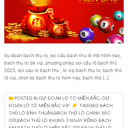
du doan bach thu lo, soi câu bach thu lô mb hôm nay,
bach thu lo de vip, phương pháp soi cầu lô bạch thủ
2025, soi cau lo bach thu , lo vip bach thu lo, bạch thủ
lô vip, chot so bach thu lo hom nay, bạch thủ […]
POSTED IN
DỰ ĐOÁN LÔ TÔ MIỀN BẮC
,
DỰ
ĐOÁN LÔ TÔ MIỀN BẮC VÍP
TAGGED
BẠCH
THỦ LÔ BÌNH THUẬN
,
BẠCH THỦ LÔ CHÍNH XÁC
001
,
BẠCH THỦ LÔ KHUNG 3 NGÀY RỒNG BẠCH
KIM
,
BẠCH THỦ LÔ MIỀN BẮC 100
,
BẠCH THỦ LÔ