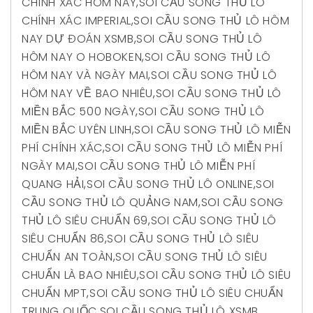
CHÍNH XÁC HÔM NAY
,
SOI CẦU SONG THỦ LÔ
CHÍNH XÁC IMPERIAL
,
SOI CẦU SONG THỦ LÔ HÔM
NAY DỰ ĐOÁN XSMB
,
SOI CẦU SONG THỦ LÔ
HÔM NAY O HOBOKEN
,
SOI CẦU SONG THỦ LÔ
HÔM NAY VÀ NGÀY MAI
,
SOI CẦU SONG THỦ LÔ
HÔM NAY VỀ BAO NHIÊU
,
SOI CẦU SONG THỦ LÔ
MIỀN BẮC 500 NGÀY
,
SOI CẦU SONG THỦ LÔ
MIỀN BẮC UYÊN LINH
,
SOI CẦU SONG THỦ LÔ MIỄN
PHÍ CHÍNH XÁC
,
SOI CẦU SONG THỦ LÔ MIỄN PHÍ
NGÀY MAI
,
SOI CẦU SONG THỦ LÔ MIỄN PHÍ
QUANG HẢI
,
SOI CẦU SONG THỦ LÔ ONLINE
,
SOI
CẦU SONG THỦ LÔ QUẢNG NAM
,
SOI CẦU SONG
THỦ LÔ SIÊU CHUẨN 69
,
SOI CẦU SONG THỦ LÔ
SIÊU CHUẨN 86
,
SOI CẦU SONG THỦ LÔ SIÊU
CHUẨN AN TOÀN
,
SOI CẦU SONG THỦ LÔ SIÊU
CHUẨN LÀ BAO NHIÊU
,
SOI CẦU SONG THỦ LÔ SIÊU
CHUẨN MPT
,
SOI CẦU SONG THỦ LÔ SIÊU CHUẨN
TRUNG QUỐC
,
SOI CẦU SONG THỦ LÔ XSMB