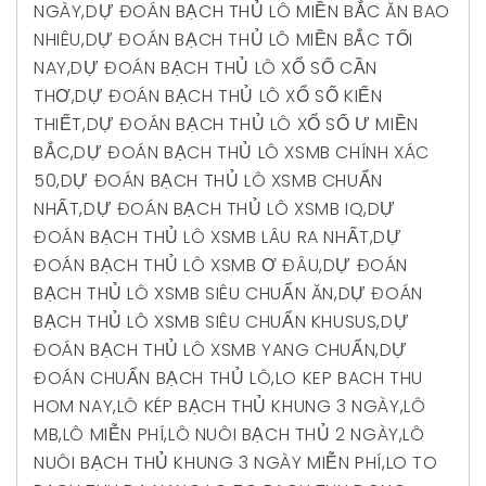
NGÀY
,
DỰ ĐOÁN BẠCH THỦ LÔ MIỀN BẮC ĂN BAO
NHIÊU
,
DỰ ĐOÁN BẠCH THỦ LÔ MIỀN BẮC TỐI
NAY
,
DỰ ĐOÁN BẠCH THỦ LÔ XỔ SỐ CẦN
THƠ
,
DỰ ĐOÁN BẠCH THỦ LÔ XỔ SỐ KIẾN
THIẾT
,
DỰ ĐOÁN BẠCH THỦ LÔ XỔ SỐ Ư MIỀN
BẮC
,
DỰ ĐOÁN BẠCH THỦ LÔ XSMB CHÍNH XÁC
50
,
DỰ ĐOÁN BẠCH THỦ LÔ XSMB CHUẨN
NHẤT
,
DỰ ĐOÁN BẠCH THỦ LÔ XSMB IQ
,
DỰ
ĐOÁN BẠCH THỦ LÔ XSMB LÂU RA NHẤT
,
DỰ
ĐOÁN BẠCH THỦ LÔ XSMB Ơ ĐÂU
,
DỰ ĐOÁN
BẠCH THỦ LÔ XSMB SIÊU CHUẨN ĂN
,
DỰ ĐOÁN
BẠCH THỦ LÔ XSMB SIÊU CHUẨN KHUSUS
,
DỰ
ĐOÁN BẠCH THỦ LÔ XSMB YANG CHUẨN
,
DỰ
ĐOÁN CHUẨN BẠCH THỦ LÔ
,
LO KEP BACH THU
HOM NAY
,
LÔ KÉP BẠCH THỦ KHUNG 3 NGÀY
,
LÔ
MB
,
LÔ MIỄN PHÍ
,
LÔ NUÔI BẠCH THỦ 2 NGÀY
,
LÔ
NUÔI BẠCH THỦ KHUNG 3 NGÀY MIỄN PHÍ
,
LO TO