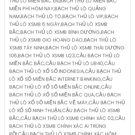
THỦ LÔ MIỀN BẮC ÊN
,
BẠCH THỦ LÔ MIỀN BẮC
MIỄN PHÍ HÔM NAY
,
BẠCH THỦ LÔ QUẢNG
NAM
,
BẠCH THỦ LÔ TÔ
,
BẠCH THỦ LÔ VIP
,
BẠCH
THỦ LÔ XSMB 6 NGÀY
,
BẠCH THỦ LÔ XSMB
BẮC
,
BẠCH THỦ LÔ XSMB BÌNH DƯƠNG
,
BẠCH
THỦ LÔ XSMB GIO HOANG DAO
,
BẠCH THỦ LÔ
XSMB TÂY NINH
,
BẠCH THỦ LÔ XSMB THÁI DƯƠNG
106
,
BẠCH THỦ LÔ XSMB U23
,
CẦU BẠCH THỦ LÔ
MIỀN BẮC BẮC
,
CẦU BẠCH THỦ LÔ UB40
,
CẦU
BẠCH THỦ LÔ XỔ SỐ INDONESIA
,
CẦU BẠCH THỦ
LÔ XỔ SỐ MIỀN BẮC INTERNET BANKING
,
CẦU
BẠCH THỦ LÔ XỔ SỐ MIỀN BẮC ONLINE
,
CẦU
BẠCH THỦ LÔ XỔ SỐ MIỀN BẮC QUA
,
CẦU BẠCH
THỦ LÔ XỔ SỐ MIỀN BẮC VỀ MÁY
,
CẦU BẠCH THỦ
LÔ XỔ SỐ NINH THUẬN
,
CẦU BẠCH THỦ LÔ XSMB
BẮC
,
CẦU BẠCH THỦ LÔ XSMB CHÍNH XÁC 02
,
CẦU
BẠCH THỦ LÔ XSMB CHÍNH XÁC AI TRÚNG
RỒI
,
CẦU BẠCH THỦ LÔ XSMB CHÍNH XÁC HÔM