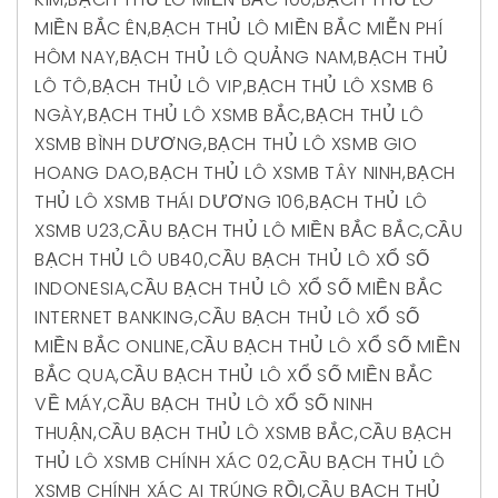
MIỀN BẮC ÊN
,
BẠCH THỦ LÔ MIỀN BẮC MIỄN PHÍ
HÔM NAY
,
BẠCH THỦ LÔ QUẢNG NAM
,
BẠCH THỦ
LÔ TÔ
,
BẠCH THỦ LÔ VIP
,
BẠCH THỦ LÔ XSMB 6
NGÀY
,
BẠCH THỦ LÔ XSMB BẮC
,
BẠCH THỦ LÔ
XSMB BÌNH DƯƠNG
,
BẠCH THỦ LÔ XSMB GIO
HOANG DAO
,
BẠCH THỦ LÔ XSMB TÂY NINH
,
BẠCH
THỦ LÔ XSMB THÁI DƯƠNG 106
,
BẠCH THỦ LÔ
XSMB U23
,
CẦU BẠCH THỦ LÔ MIỀN BẮC BẮC
,
CẦU
BẠCH THỦ LÔ UB40
,
CẦU BẠCH THỦ LÔ XỔ SỐ
INDONESIA
,
CẦU BẠCH THỦ LÔ XỔ SỐ MIỀN BẮC
INTERNET BANKING
,
CẦU BẠCH THỦ LÔ XỔ SỐ
MIỀN BẮC ONLINE
,
CẦU BẠCH THỦ LÔ XỔ SỐ MIỀN
BẮC QUA
,
CẦU BẠCH THỦ LÔ XỔ SỐ MIỀN BẮC
VỀ MÁY
,
CẦU BẠCH THỦ LÔ XỔ SỐ NINH
THUẬN
,
CẦU BẠCH THỦ LÔ XSMB BẮC
,
CẦU BẠCH
THỦ LÔ XSMB CHÍNH XÁC 02
,
CẦU BẠCH THỦ LÔ
XSMB CHÍNH XÁC AI TRÚNG RỒI
,
CẦU BẠCH THỦ