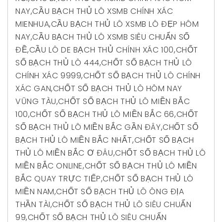
NAY
,
CẦU BẠCH THỦ LÔ XSMB CHÍNH XÁC
MIENHUA
,
CẦU BẠCH THỦ LÔ XSMB LÔ ĐẸP HÔM
NAY
,
CẦU BẠCH THỦ LÔ XSMB SIÊU CHUẨN SỐ
ĐỀ
,
CẦU LÔ DE BẠCH THỦ CHÍNH XÁC 100
,
CHỐT
SỐ BẠCH THỦ LÔ 444
,
CHỐT SỐ BẠCH THỦ LÔ
CHÍNH XÁC 9999
,
CHỐT SỐ BẠCH THỦ LÔ CHÍNH
XÁC GAN
,
CHỐT SỐ BẠCH THỦ LÔ HÔM NAY
VŨNG TÀU
,
CHỐT SỐ BẠCH THỦ LÔ MIỀN BẮC
100
,
CHỐT SỐ BẠCH THỦ LÔ MIỀN BẮC 66
,
CHỐT
SỐ BẠCH THỦ LÔ MIỀN BẮC GẦN ĐÂY
,
CHỐT SỐ
BẠCH THỦ LÔ MIỀN BẮC NHẤT
,
CHỐT SỐ BẠCH
THỦ LÔ MIỀN BẮC Ơ ĐÂU
,
CHỐT SỐ BẠCH THỦ LÔ
MIỀN BẮC ONLINE
,
CHỐT SỐ BẠCH THỦ LÔ MIỀN
BẮC QUAY TRỰC TIẾP
,
CHỐT SỐ BẠCH THỦ LÔ
MIỀN NAM
,
CHỐT SỐ BẠCH THỦ LÔ ÔNG ĐỊA
THẦN TÀI
,
CHỐT SỐ BẠCH THỦ LÔ SIÊU CHUẨN
99
,
CHỐT SỐ BẠCH THỦ LÔ SIÊU CHUẨN