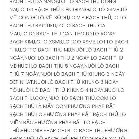
BACH THU DA NANG
,
LO TO BACH THU DONG
NAI
,
LÔ TO BẠCH THỦ KIÊN GIANG
,
LÔ TÔ XSMB
,
LÔ
VỀ CON GÌ
,
LÔ VỀ SỐ GÌ
,
LO VIP BẠCH THỦ
,
LOTO
BACH THU BAC LIEU
,
LOTO BACH THU CA
MAU
,
LOTO BACH THU CAN THO
,
LOTO RỒNG
BẠCH KIM
,
LOTO XSMB
,
LOTOO XSMB
,
LOTTO BACH
THU
,
LOTTO BACH THU MB
,
NUÔI LÔ BẠCH THỦ 2
NGÀY
,
NUOI LO BACH THU 2 NGAY LO BACH THU
MB
,
NUOI LO BACH THU 5 NGAY
,
NUÔI LÔ BẠCH
THỦ 7 NGÀY
,
NUÔI LÔ BẠCH THỦ KHUNG 3 NGÀY
DEP NHAT
,
NUÔI LÔ BẠCH THỦ KHUNG 3 NGÀY
TÔI
,
NUÔI LÔ BẠCH THỦ KHUNG 4 NGÀY
,
NUOI LO
BACH THU.COM
,
NUÔI LÔ BẠCH THỦ.COM LÔ
BẠCH THỦ LÀ MẤY CON
,
PHƯƠNG PHÁP BẮT
BẠCH THỦ LÔ
,
PHƯƠNG PHÁP BẮT BẠCH THỦ LÔ
MIỀN BẮC
,
PHƯƠNG PHÁP BẮT LÔ BẠCH
THỦ
,
PHUONG PHAP CHOI LO BACH THU
,
PHƯƠNG
PHÁP NUÔI LÔ BẠCH THỦ
,
PHƯƠNG PHÁP SOI LÔ