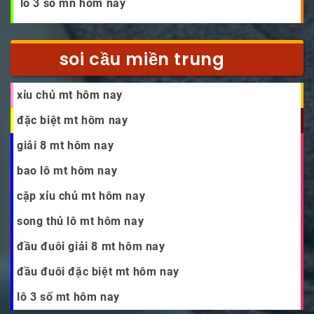
lô 3 số mn hôm nay
soi cầu miền trung
xỉu chủ mt hôm nay
đặc biệt mt hôm nay
giải 8 mt hôm nay
bao lô mt hôm nay
cặp xỉu chủ mt hôm nay
song thủ lô mt hôm nay
đầu đuôi giải 8 mt hôm nay
đầu đuôi đặc biệt mt hôm nay
lô 3 số mt hôm nay