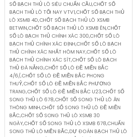
SỐ BẠCH THỦ LÔ SIÊU CHUẨN CẦU
,
CHỐT SỐ
BẠCH THỦ LÔ TỐI NAY VTV1
,
CHỐT SỐ BẠCH THỦ
LÔ XSMB 4D
,
CHỐT SỐ BẠCH THỦ LÔ XSMB
BETWIN
,
CHỐT SỐ BẠCH THỦ LÔ XSMB ÊN
,
CHỐT
SỐ LÔ BẠCH THỦ CHÍNH XÁC 300
,
CHỐT SỐ LÔ
BẠCH THỦ CHÍNH XÁC ĐỊNH
,
CHỐT SỐ LÔ BẠCH
THỦ CHÍNH XÁC NHẤT HÔM NAY
,
CHỐT SỐ LÔ
BẠCH THỦ CHÍNH XÁC SÍT
,
CHỐT SỐ LÔ BẠCH
THỦ ĐÀ NẴNG
,
CHỐT SỐ LÔ ĐỀ MIỀN BẮC
4/6/
,
CHỐT SỐ LÔ ĐỀ MIỀN BẮC PHONG
THUỶ
,
CHỐT SỐ LÔ ĐỀ MIỀN BẮC PHƯƠNG
TRANG
,
CHỐT SỐ LÔ ĐỀ MIỀN BẮC U23
,
CHỐT SỐ
SONG THỦ LÔ 678
,
CHỐT SỐ SONG THỦ LÔ ĂN
THÔNG MINH
,
CHỐT SỐ SONG THỦ LÔ ĐỀ MIỀN
BẮC
,
CHỐT SỐ SONG THỦ LÔ XSMB 30
NGÀY
,
CHỐT SỐ SONG THỦ LÔ XSMB 678
,
CHUẨN
SONG THỦ LÔ MIỀN BẮC
,
DỰ ĐOÁN BẠCH THỦ LÔ