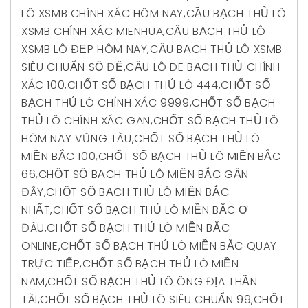
LÔ XSMB CHÍNH XÁC HÔM NAY
,
CẦU BẠCH THỦ LÔ
XSMB CHÍNH XÁC MIENHUA
,
CẦU BẠCH THỦ LÔ
XSMB LÔ ĐẸP HÔM NAY
,
CẦU BẠCH THỦ LÔ XSMB
SIÊU CHUẨN SỐ ĐỀ
,
CẦU LÔ DE BẠCH THỦ CHÍNH
XÁC 100
,
CHỐT SỐ BẠCH THỦ LÔ 444
,
CHỐT SỐ
BẠCH THỦ LÔ CHÍNH XÁC 9999
,
CHỐT SỐ BẠCH
THỦ LÔ CHÍNH XÁC GAN
,
CHỐT SỐ BẠCH THỦ LÔ
HÔM NAY VŨNG TÀU
,
CHỐT SỐ BẠCH THỦ LÔ
MIỀN BẮC 100
,
CHỐT SỐ BẠCH THỦ LÔ MIỀN BẮC
66
,
CHỐT SỐ BẠCH THỦ LÔ MIỀN BẮC GẦN
ĐÂY
,
CHỐT SỐ BẠCH THỦ LÔ MIỀN BẮC
NHẤT
,
CHỐT SỐ BẠCH THỦ LÔ MIỀN BẮC Ơ
ĐÂU
,
CHỐT SỐ BẠCH THỦ LÔ MIỀN BẮC
ONLINE
,
CHỐT SỐ BẠCH THỦ LÔ MIỀN BẮC QUAY
TRỰC TIẾP
,
CHỐT SỐ BẠCH THỦ LÔ MIỀN
NAM
,
CHỐT SỐ BẠCH THỦ LÔ ÔNG ĐỊA THẦN
TÀI
,
CHỐT SỐ BẠCH THỦ LÔ SIÊU CHUẨN 99
,
CHỐT