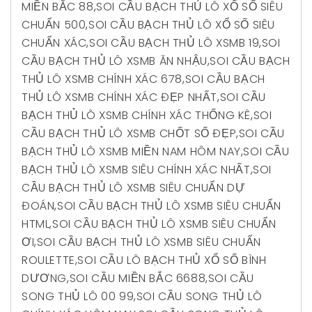
MIỀN BẮC 88
,
SOI CẦU BẠCH THỦ LÔ XỔ SỐ SIÊU
CHUẨN 500
,
SOI CẦU BẠCH THỦ LÔ XỔ SỐ SIÊU
CHUẨN XÁC
,
SOI CẦU BẠCH THỦ LÔ XSMB 19
,
SOI
CẦU BẠCH THỦ LÔ XSMB ĂN NHẬU
,
SOI CẦU BẠCH
THỦ LÔ XSMB CHÍNH XÁC 678
,
SOI CẦU BẠCH
THỦ LÔ XSMB CHÍNH XÁC ĐẸP NHẤT
,
SOI CẦU
BẠCH THỦ LÔ XSMB CHÍNH XÁC THỐNG KÊ
,
SOI
CẦU BẠCH THỦ LÔ XSMB CHỐT SỐ ĐẸP
,
SOI CẦU
BẠCH THỦ LÔ XSMB MIỀN NAM HÔM NAY
,
SOI CẦU
BẠCH THỦ LÔ XSMB SIÊU CHÍNH XÁC NHẤT
,
SOI
CẦU BẠCH THỦ LÔ XSMB SIÊU CHUẨN DỰ
ĐOÁN
,
SOI CẦU BẠCH THỦ LÔ XSMB SIÊU CHUẨN
HTML
,
SOI CẦU BẠCH THỦ LÔ XSMB SIÊU CHUẨN
ƠI
,
SOI CẦU BẠCH THỦ LÔ XSMB SIÊU CHUẨN
ROULETTE
,
SOI CẦU LÔ BẠCH THỦ XỔ SỐ BÌNH
DƯƠNG
,
SOI CẦU MIỀN BẮC 6688
,
SOI CẦU
SONG THỦ LÔ 00 99
,
SOI CẦU SONG THỦ LÔ