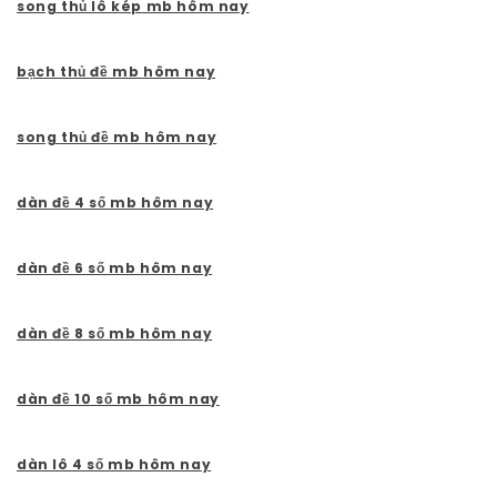
song thủ lô kép mb hôm nay
bạch thủ đề mb hôm nay
song thủ đề mb hôm nay
dàn đề 4 số mb hôm nay
dàn đề 6 số mb hôm nay
dàn đề 8 số mb hôm nay
dàn đề 10 số mb hôm nay
dàn lô 4 số mb hôm nay