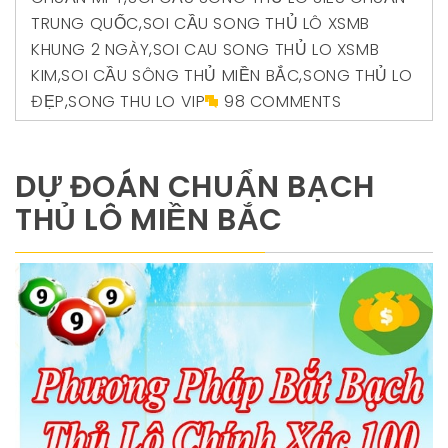
TRUNG QUỐC
,
SOI CẦU SONG THỦ LÔ XSMB
KHUNG 2 NGÀY
,
SOI CAU SONG THỦ LO XSMB
KIM
,
SOI CẦU SÔNG THỦ MIỀN BẮC
,
SONG THỦ LO
ĐẸP
,
SONG THU LO VIP
98 COMMENTS
DỰ ĐOÁN CHUẨN BẠCH
THỦ LÔ MIỀN BẮC