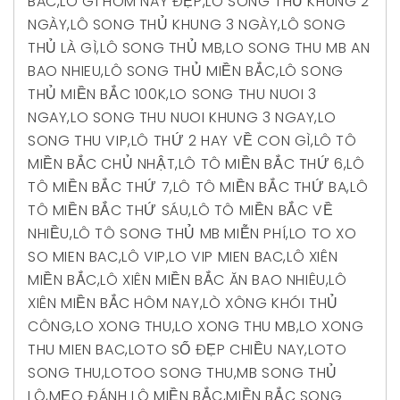
BAC
,
LÔ GÌ HÔM NAY ĐẸP
,
LÔ SONG THỦ KHUNG 2
NGÀY
,
LÔ SONG THỦ KHUNG 3 NGÀY
,
LÔ SONG
THỦ LÀ GÌ
,
LÔ SONG THỦ MB
,
LO SONG THU MB AN
BAO NHIEU
,
LÔ SONG THỦ MIỀN BẮC
,
LÔ SONG
THỦ MIỀN BẮC 100K
,
LO SONG THU NUOI 3
NGAY
,
LO SONG THU NUOI KHUNG 3 NGAY
,
LO
SONG THU VIP
,
LÔ THỨ 2 HAY VỀ CON GÌ
,
LÔ TÔ
MIỀN BẮC CHỦ NHẬT
,
LÔ TÔ MIỀN BẮC THỨ 6
,
LÔ
TÔ MIỀN BẮC THỨ 7
,
LÔ TÔ MIỀN BẮC THỨ BA
,
LÔ
TÔ MIỀN BẮC THỨ SÁU
,
LÔ TÔ MIỀN BẮC VỀ
NHIỀU
,
LÔ TÔ SONG THỦ MB MIỄN PHÍ
,
LO TO XO
SO MIEN BAC
,
LÔ VIP
,
LO VIP MIEN BAC
,
LÔ XIÊN
MIỀN BẮC
,
LÔ XIÊN MIỀN BẮC ĂN BAO NHIÊU
,
LÔ
XIÊN MIỀN BẮC HÔM NAY
,
LÒ XÔNG KHÓI THỦ
CÔNG
,
LO XONG THU
,
LO XONG THU MB
,
LO XONG
THU MIEN BAC
,
LOTO SỐ ĐẸP CHIỀU NAY
,
LOTO
SONG THU
,
LOTOO SONG THU
,
MB SONG THỦ
LÔ
,
MẸO ĐÁNH LÔ MIỀN BẮC
,
MIỀN BẮC SONG