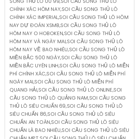
SONG THỦ LÔ 00 99
,
SOI CẦU SONG THỦ LÔ
CHÍNH XÁC HÔM NAY
,
SOI CẦU SONG THỦ LÔ
CHÍNH XÁC IMPERIAL
,
SOI CẦU SONG THỦ LÔ HÔM
NAY DỰ ĐOÁN XSMB
,
SOI CẦU SONG THỦ LÔ
HÔM NAY O HOBOKEN
,
SOI CẦU SONG THỦ LÔ
HÔM NAY VÀ NGÀY MAI
,
SOI CẦU SONG THỦ LÔ
HÔM NAY VỀ BAO NHIÊU
,
SOI CẦU SONG THỦ LÔ
MIỀN BẮC 500 NGÀY
,
SOI CẦU SONG THỦ LÔ
MIỀN BẮC UYÊN LINH
,
SOI CẦU SONG THỦ LÔ MIỄN
PHÍ CHÍNH XÁC
,
SOI CẦU SONG THỦ LÔ MIỄN PHÍ
NGÀY MAI
,
SOI CẦU SONG THỦ LÔ MIỄN PHÍ
QUANG HẢI
,
SOI CẦU SONG THỦ LÔ ONLINE
,
SOI
CẦU SONG THỦ LÔ QUẢNG NAM
,
SOI CẦU SONG
THỦ LÔ SIÊU CHUẨN 69
,
SOI CẦU SONG THỦ LÔ
SIÊU CHUẨN 86
,
SOI CẦU SONG THỦ LÔ SIÊU
CHUẨN AN TOÀN
,
SOI CẦU SONG THỦ LÔ SIÊU
CHUẨN LÀ BAO NHIÊU
,
SOI CẦU SONG THỦ LÔ SIÊU
CHUẨN MPT
,
SOI CẦU SONG THỦ LÔ SIÊU CHUẨN