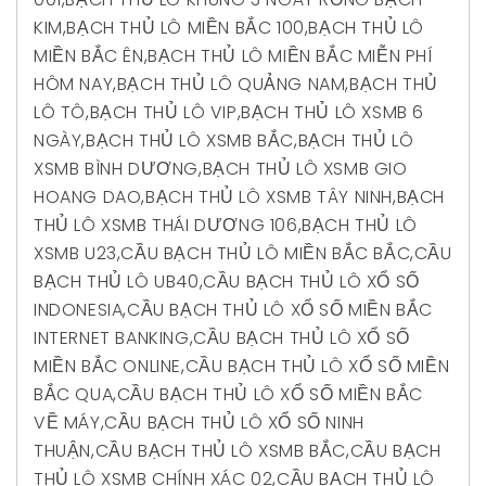
KIM
,
BẠCH THỦ LÔ MIỀN BẮC 100
,
BẠCH THỦ LÔ
MIỀN BẮC ÊN
,
BẠCH THỦ LÔ MIỀN BẮC MIỄN PHÍ
HÔM NAY
,
BẠCH THỦ LÔ QUẢNG NAM
,
BẠCH THỦ
LÔ TÔ
,
BẠCH THỦ LÔ VIP
,
BẠCH THỦ LÔ XSMB 6
NGÀY
,
BẠCH THỦ LÔ XSMB BẮC
,
BẠCH THỦ LÔ
XSMB BÌNH DƯƠNG
,
BẠCH THỦ LÔ XSMB GIO
HOANG DAO
,
BẠCH THỦ LÔ XSMB TÂY NINH
,
BẠCH
THỦ LÔ XSMB THÁI DƯƠNG 106
,
BẠCH THỦ LÔ
XSMB U23
,
CẦU BẠCH THỦ LÔ MIỀN BẮC BẮC
,
CẦU
BẠCH THỦ LÔ UB40
,
CẦU BẠCH THỦ LÔ XỔ SỐ
INDONESIA
,
CẦU BẠCH THỦ LÔ XỔ SỐ MIỀN BẮC
INTERNET BANKING
,
CẦU BẠCH THỦ LÔ XỔ SỐ
MIỀN BẮC ONLINE
,
CẦU BẠCH THỦ LÔ XỔ SỐ MIỀN
BẮC QUA
,
CẦU BẠCH THỦ LÔ XỔ SỐ MIỀN BẮC
VỀ MÁY
,
CẦU BẠCH THỦ LÔ XỔ SỐ NINH
THUẬN
,
CẦU BẠCH THỦ LÔ XSMB BẮC
,
CẦU BẠCH
THỦ LÔ XSMB CHÍNH XÁC 02
,
CẦU BẠCH THỦ LÔ