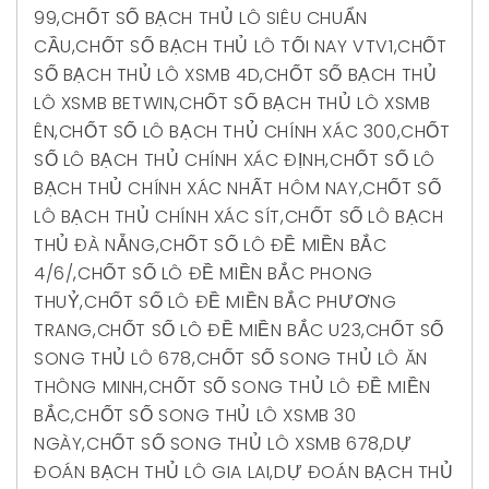
99
,
CHỐT SỐ BẠCH THỦ LÔ SIÊU CHUẨN
CẦU
,
CHỐT SỐ BẠCH THỦ LÔ TỐI NAY VTV1
,
CHỐT
SỐ BẠCH THỦ LÔ XSMB 4D
,
CHỐT SỐ BẠCH THỦ
LÔ XSMB BETWIN
,
CHỐT SỐ BẠCH THỦ LÔ XSMB
ÊN
,
CHỐT SỐ LÔ BẠCH THỦ CHÍNH XÁC 300
,
CHỐT
SỐ LÔ BẠCH THỦ CHÍNH XÁC ĐỊNH
,
CHỐT SỐ LÔ
BẠCH THỦ CHÍNH XÁC NHẤT HÔM NAY
,
CHỐT SỐ
LÔ BẠCH THỦ CHÍNH XÁC SÍT
,
CHỐT SỐ LÔ BẠCH
THỦ ĐÀ NẴNG
,
CHỐT SỐ LÔ ĐỀ MIỀN BẮC
4/6/
,
CHỐT SỐ LÔ ĐỀ MIỀN BẮC PHONG
THUỶ
,
CHỐT SỐ LÔ ĐỀ MIỀN BẮC PHƯƠNG
TRANG
,
CHỐT SỐ LÔ ĐỀ MIỀN BẮC U23
,
CHỐT SỐ
SONG THỦ LÔ 678
,
CHỐT SỐ SONG THỦ LÔ ĂN
THÔNG MINH
,
CHỐT SỐ SONG THỦ LÔ ĐỀ MIỀN
BẮC
,
CHỐT SỐ SONG THỦ LÔ XSMB 30
NGÀY
,
CHỐT SỐ SONG THỦ LÔ XSMB 678
,
DỰ
ĐOÁN BẠCH THỦ LÔ GIA LAI
,
DỰ ĐOÁN BẠCH THỦ