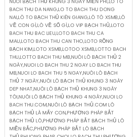
NUÔI BẠCH THỦ KHUNG 3 NGÀY MIỄN PHÍ
,
LO TO
BACH THU DA NANG
,
LO TO BACH THU DONG
NAI
,
LÔ TO BẠCH THỦ KIÊN GIANG
,
LÔ TÔ XSMB
,
LÔ
VỀ CON GÌ
,
LÔ VỀ SỐ GÌ
,
LO VIP BẠCH THỦ
,
LOTO
BACH THU BAC LIEU
,
LOTO BACH THU CA
MAU
,
LOTO BACH THU CAN THO
,
LOTO RỒNG
BẠCH KIM
,
LOTO XSMB
,
LOTOO XSMB
,
LOTTO BACH
THU
,
LOTTO BACH THU MB
,
NUÔI LÔ BẠCH THỦ 2
NGÀY
,
NUOI LO BACH THU 2 NGAY LO BACH THU
MB
,
NUOI LO BACH THU 5 NGAY
,
NUÔI LÔ BẠCH
THỦ 7 NGÀY
,
NUÔI LÔ BẠCH THỦ KHUNG 3 NGÀY
DEP NHAT
,
NUÔI LÔ BẠCH THỦ KHUNG 3 NGÀY
TÔI
,
NUÔI LÔ BẠCH THỦ KHUNG 4 NGÀY
,
NUOI LO
BACH THU.COM
,
NUÔI LÔ BẠCH THỦ.COM LÔ
BẠCH THỦ LÀ MẤY CON
,
PHƯƠNG PHÁP BẮT
BẠCH THỦ LÔ
,
PHƯƠNG PHÁP BẮT BẠCH THỦ LÔ
MIỀN BẮC
,
PHƯƠNG PHÁP BẮT LÔ BẠCH
THỦ
,
PHUONG PHAP CHOI LO BACH THU
,
PHƯƠNG