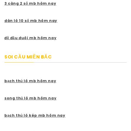
3 càng 2 số mb hôm nay
dàn lô 10 số mb hôm nay
đề đầu đuôi mb hôm nay
SOI CẦU MIỀN BẮC
bạch thủ lô mb hôm nay
song thủ lô mb hôm nay
bạch thủ lô kép mb hôm nay