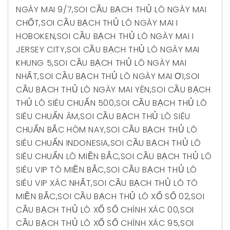
NGÀY MAI 9/7
,
SOI CẦU BẠCH THỦ LÔ NGÀY MAI
CHỐT
,
SOI CẦU BẠCH THỦ LÔ NGÀY MAI I
HOBOKEN
,
SOI CẦU BẠCH THỦ LÔ NGÀY MAI I
JERSEY CITY
,
SOI CẦU BẠCH THỦ LÔ NGÀY MAI
KHUNG 5
,
SOI CẦU BẠCH THỦ LÔ NGÀY MAI
NHẤT
,
SOI CẦU BẠCH THỦ LÔ NGÀY MAI ƠI
,
SOI
CẦU BẠCH THỦ LÔ NGÀY MAI YÊN
,
SOI CẦU BẠCH
THỦ LÔ SIÊU CHUẨN 500
,
SOI CẦU BẠCH THỦ LÔ
SIÊU CHUẨN ÂM
,
SOI CẦU BẠCH THỦ LÔ SIÊU
CHUẨN BẮC HÔM NAY
,
SOI CẦU BẠCH THỦ LÔ
SIÊU CHUẨN INDONESIA
,
SOI CẦU BẠCH THỦ LÔ
SIÊU CHUẨN LÔ MIỀN BẮC
,
SOI CẦU BẠCH THỦ LÔ
SIÊU VIP TÔ MIỀN BẮC
,
SOI CẦU BẠCH THỦ LÔ
SIÊU VIP XÁC NHẤT
,
SOI CẦU BẠCH THỦ LÔ TÔ
MIỀN BẮC
,
SOI CẦU BẠCH THỦ LÔ XỔ SỐ 02
,
SOI
CẦU BẠCH THỦ LÔ XỔ SỐ CHÍNH XÁC 00
,
SOI
CẦU BẠCH THỦ LÔ XỔ SỐ CHÍNH XÁC 95
,
SOI