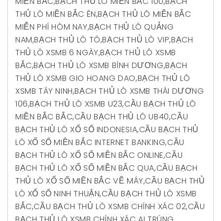
MIỀN BẮC
,
BẠCH THỦ LÔ MIỀN BẮC 100
,
BẠCH
THỦ LÔ MIỀN BẮC ÊN
,
BẠCH THỦ LÔ MIỀN BẮC
MIỄN PHÍ HÔM NAY
,
BẠCH THỦ LÔ QUẢNG
NAM
,
BẠCH THỦ LÔ TÔ
,
BẠCH THỦ LÔ VIP
,
BẠCH
THỦ LÔ XSMB 6 NGÀY
,
BẠCH THỦ LÔ XSMB
BẮC
,
BẠCH THỦ LÔ XSMB BÌNH DƯƠNG
,
BẠCH
THỦ LÔ XSMB GIO HOANG DAO
,
BẠCH THỦ LÔ
XSMB TÂY NINH
,
BẠCH THỦ LÔ XSMB THÁI DƯƠNG
106
,
BẠCH THỦ LÔ XSMB U23
,
CẦU BẠCH THỦ LÔ
MIỀN BẮC BẮC
,
CẦU BẠCH THỦ LÔ UB40
,
CẦU
BẠCH THỦ LÔ XỔ SỐ INDONESIA
,
CẦU BẠCH THỦ
LÔ XỔ SỐ MIỀN BẮC INTERNET BANKING
,
CẦU
BẠCH THỦ LÔ XỔ SỐ MIỀN BẮC ONLINE
,
CẦU
BẠCH THỦ LÔ XỔ SỐ MIỀN BẮC QUA
,
CẦU BẠCH
THỦ LÔ XỔ SỐ MIỀN BẮC VỀ MÁY
,
CẦU BẠCH THỦ
LÔ XỔ SỐ NINH THUẬN
,
CẦU BẠCH THỦ LÔ XSMB
BẮC
,
CẦU BẠCH THỦ LÔ XSMB CHÍNH XÁC 02
,
CẦU
BẠCH THỦ LÔ XSMB CHÍNH XÁC AI TRÚNG