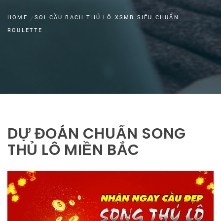
HOME
SOI CẦU BẠCH THỦ LÔ XSMB SIÊU CHUẨN
ROULETTE
DỰ ĐOÁN CHUẨN SONG
THỦ LÔ MIỀN BẮC