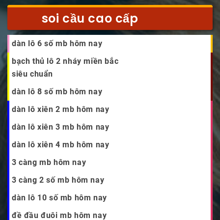
soi cầu cao cấp
dàn lô 6 số mb hôm nay
bạch thủ lô 2 nháy miền bắc
siêu chuẩn
dàn lô 8 số mb hôm nay
dàn lô xiên 2 mb hôm nay
dàn lô xiên 3 mb hôm nay
dàn lô xiên 4 mb hôm nay
3 càng mb hôm nay
3 càng 2 số mb hôm nay
dàn lô 10 số mb hôm nay
đề đầu đuôi mb hôm nay