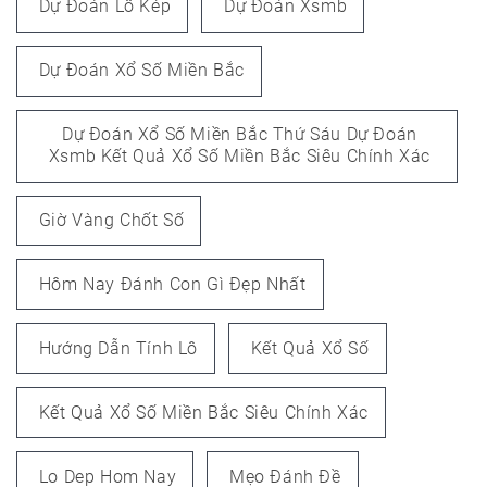
Dự Đoán Lô Kép
Dự Đoán Xsmb
Dự Đoán Xổ Số Miền Bắc
Dự Đoán Xổ Số Miền Bắc Thứ Sáu Dự Đoán
Xsmb Kết Quả Xổ Số Miền Bắc Siêu Chính Xác
Giờ Vàng Chốt Số
Hôm Nay Đánh Con Gì Đẹp Nhất
Hướng Dẫn Tính Lô
Kết Quả Xổ Số
Kết Quả Xổ Số Miền Bắc Siêu Chính Xác
Lo Dep Hom Nay
Mẹo Đánh Đề