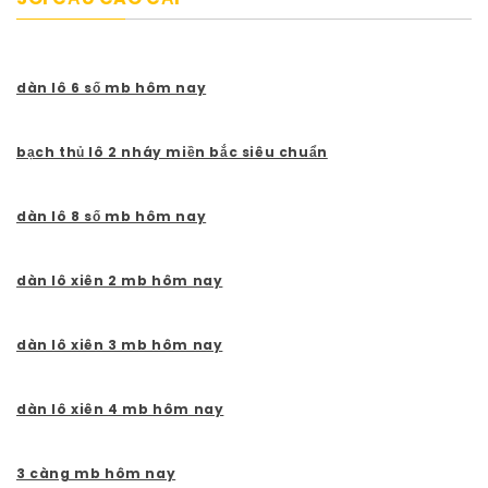
dàn lô 6 số mb hôm nay
bạch thủ lô 2 nháy miền bắc siêu chuẩn
dàn lô 8 số mb hôm nay
dàn lô xiên 2 mb hôm nay
dàn lô xiên 3 mb hôm nay
dàn lô xiên 4 mb hôm nay
3 càng mb hôm nay