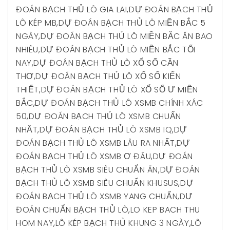
ĐOÁN BẠCH THỦ LÔ GIA LAI
,
DỰ ĐOÁN BẠCH THỦ
LÔ KÉP MB
,
DỰ ĐOÁN BẠCH THỦ LÔ MIỀN BẮC 5
NGÀY
,
DỰ ĐOÁN BẠCH THỦ LÔ MIỀN BẮC ĂN BAO
NHIÊU
,
DỰ ĐOÁN BẠCH THỦ LÔ MIỀN BẮC TỐI
NAY
,
DỰ ĐOÁN BẠCH THỦ LÔ XỔ SỐ CẦN
THƠ
,
DỰ ĐOÁN BẠCH THỦ LÔ XỔ SỐ KIẾN
THIẾT
,
DỰ ĐOÁN BẠCH THỦ LÔ XỔ SỐ Ư MIỀN
BẮC
,
DỰ ĐOÁN BẠCH THỦ LÔ XSMB CHÍNH XÁC
50
,
DỰ ĐOÁN BẠCH THỦ LÔ XSMB CHUẨN
NHẤT
,
DỰ ĐOÁN BẠCH THỦ LÔ XSMB IQ
,
DỰ
ĐOÁN BẠCH THỦ LÔ XSMB LÂU RA NHẤT
,
DỰ
ĐOÁN BẠCH THỦ LÔ XSMB Ơ ĐÂU
,
DỰ ĐOÁN
BẠCH THỦ LÔ XSMB SIÊU CHUẨN ĂN
,
DỰ ĐOÁN
BẠCH THỦ LÔ XSMB SIÊU CHUẨN KHUSUS
,
DỰ
ĐOÁN BẠCH THỦ LÔ XSMB YANG CHUẨN
,
DỰ
ĐOÁN CHUẨN BẠCH THỦ LÔ
,
LO KEP BACH THU
HOM NAY
,
LÔ KÉP BẠCH THỦ KHUNG 3 NGÀY
,
LÔ