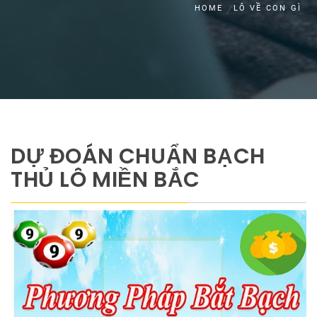
HOME
LÔ VỀ CON GÌ
DỰ ĐOÁN CHUẨN BẠCH
THỦ LÔ MIỀN BẮC