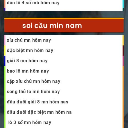
dàn lô 4 số mb hôm nay
soi cầu min nam
xỉu chủ mn hôm nay
đặc biệt mn hôm nay
giải 8 mn hôm nay
bao lô mn hôm nay
cặp xỉu chủ mn hôm nay
song thủ lô mn hôm nay
đầu đuôi giải 8 mn hôm nay
đầu đuôi đặc biệt mn hôm na
lô 3 số mn hôm nay