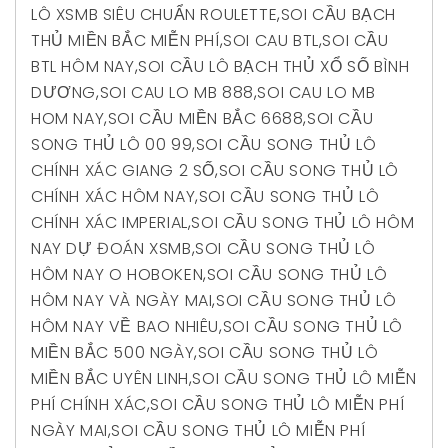
LÔ XSMB SIÊU CHUẨN ROULETTE
,
SOI CẦU BẠCH
THỦ MIỀN BẮC MIỄN PHÍ
,
SOI CAU BTL
,
SOI CẦU
BTL HÔM NAY
,
SOI CẦU LÔ BẠCH THỦ XỔ SỐ BÌNH
DƯƠNG
,
SOI CAU LO MB 888
,
SOI CAU LO MB
HOM NAY
,
SOI CẦU MIỀN BẮC 6688
,
SOI CẦU
SONG THỦ LÔ 00 99
,
SOI CẦU SONG THỦ LÔ
CHÍNH XÁC GIANG 2 SỐ
,
SOI CẦU SONG THỦ LÔ
CHÍNH XÁC HÔM NAY
,
SOI CẦU SONG THỦ LÔ
CHÍNH XÁC IMPERIAL
,
SOI CẦU SONG THỦ LÔ HÔM
NAY DỰ ĐOÁN XSMB
,
SOI CẦU SONG THỦ LÔ
HÔM NAY O HOBOKEN
,
SOI CẦU SONG THỦ LÔ
HÔM NAY VÀ NGÀY MAI
,
SOI CẦU SONG THỦ LÔ
HÔM NAY VỀ BAO NHIÊU
,
SOI CẦU SONG THỦ LÔ
MIỀN BẮC 500 NGÀY
,
SOI CẦU SONG THỦ LÔ
MIỀN BẮC UYÊN LINH
,
SOI CẦU SONG THỦ LÔ MIỄN
PHÍ CHÍNH XÁC
,
SOI CẦU SONG THỦ LÔ MIỄN PHÍ
NGÀY MAI
,
SOI CẦU SONG THỦ LÔ MIỄN PHÍ