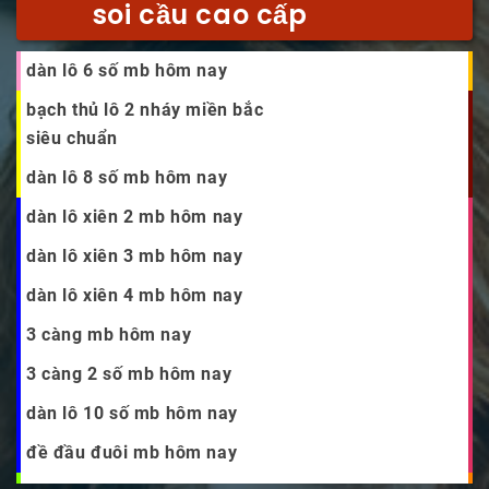
soi cầu cao cấp
dàn lô 6 số mb hôm nay
bạch thủ lô 2 nháy miền bắc
siêu chuẩn
dàn lô 8 số mb hôm nay
dàn lô xiên 2 mb hôm nay
dàn lô xiên 3 mb hôm nay
dàn lô xiên 4 mb hôm nay
3 càng mb hôm nay
3 càng 2 số mb hôm nay
dàn lô 10 số mb hôm nay
đề đầu đuôi mb hôm nay