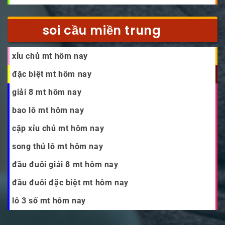
soi cầu miền trung
xỉu chủ mt hôm nay
đặc biệt mt hôm nay
giải 8 mt hôm nay
bao lô mt hôm nay
cặp xỉu chủ mt hôm nay
song thủ lô mt hôm nay
đầu đuôi giải 8 mt hôm nay
đầu đuôi đặc biệt mt hôm nay
lô 3 số mt hôm nay