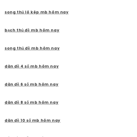
song thủ lô kép mb hôm nay
bạch thủ đề mb hôm nay
song thủ đề mb hôm nay
dàn đề 4 số mb hôm nay
dàn đề 6 số mb hôm nay
dàn đề 8 số mb hôm nay
dàn đề 10 số mb hôm nay