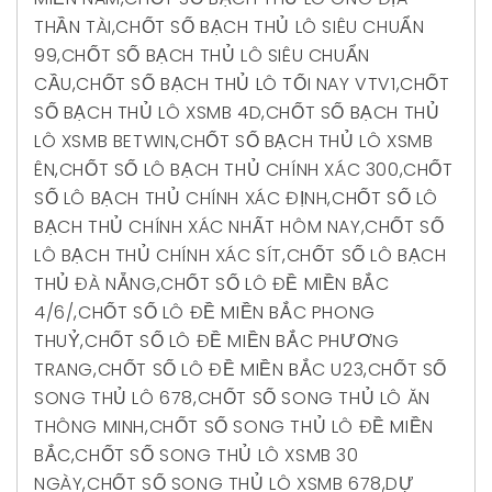
THẦN TÀI
,
CHỐT SỐ BẠCH THỦ LÔ SIÊU CHUẨN
99
,
CHỐT SỐ BẠCH THỦ LÔ SIÊU CHUẨN
CẦU
,
CHỐT SỐ BẠCH THỦ LÔ TỐI NAY VTV1
,
CHỐT
SỐ BẠCH THỦ LÔ XSMB 4D
,
CHỐT SỐ BẠCH THỦ
LÔ XSMB BETWIN
,
CHỐT SỐ BẠCH THỦ LÔ XSMB
ÊN
,
CHỐT SỐ LÔ BẠCH THỦ CHÍNH XÁC 300
,
CHỐT
SỐ LÔ BẠCH THỦ CHÍNH XÁC ĐỊNH
,
CHỐT SỐ LÔ
BẠCH THỦ CHÍNH XÁC NHẤT HÔM NAY
,
CHỐT SỐ
LÔ BẠCH THỦ CHÍNH XÁC SÍT
,
CHỐT SỐ LÔ BẠCH
THỦ ĐÀ NẴNG
,
CHỐT SỐ LÔ ĐỀ MIỀN BẮC
4/6/
,
CHỐT SỐ LÔ ĐỀ MIỀN BẮC PHONG
THUỶ
,
CHỐT SỐ LÔ ĐỀ MIỀN BẮC PHƯƠNG
TRANG
,
CHỐT SỐ LÔ ĐỀ MIỀN BẮC U23
,
CHỐT SỐ
SONG THỦ LÔ 678
,
CHỐT SỐ SONG THỦ LÔ ĂN
THÔNG MINH
,
CHỐT SỐ SONG THỦ LÔ ĐỀ MIỀN
BẮC
,
CHỐT SỐ SONG THỦ LÔ XSMB 30
NGÀY
,
CHỐT SỐ SONG THỦ LÔ XSMB 678
,
DỰ