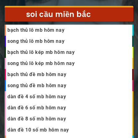
soi cầu miền bắc
bạch thủ lô mb hôm nay
song thủ lô mb hôm nay
bạch thủ lô kép mb hôm nay
song thủ lô kép mb hôm nay
bạch thủ đề mb hôm nay
song thủ đề mb hôm nay
dàn đề 4 số mb hôm nay
dàn đề 6 số mb hôm nay
dàn đề 8 số mb hôm nay
dàn đề 10 số mb hôm nay