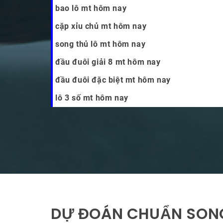
bao lô mt hôm nay
cặp xỉu chủ mt hôm nay
song thủ lô mt hôm nay
đầu đuôi giải 8 mt hôm nay
đầu đuôi đặc biệt mt hôm nay
lô 3 số mt hôm nay
DỰ ĐOÁN CHUẨN SONG