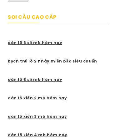
SOI CẦU CAO CẤP
dàn lô 6 số mb hôm nay
bạch thủ lô 2 nháy miền bắc siêu chuẩn
dàn lô 8 số mb hôm nay
dàn lô xiên 2 mb hôm nay
dàn lô xiên 3 mb hôm nay
dàn lô xiên 4 mb hôm nay