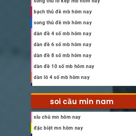
song thủ lô kép mb hôm nay
bạch thủ đề mb hôm nay
song thủ đề mb hôm nay
dàn đề 4 số mb hôm nay
dàn đề 6 số mb hôm nay
dàn đề 8 số mb hôm nay
dàn đề 10 số mb hôm nay
dàn lô 4 số mb hôm nay
soi cầu min nam
xỉu chủ mn hôm nay
đặc biệt mn hôm nay