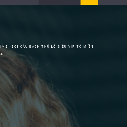
OME
SOI CẦU BẠCH THỦ LÔ SIÊU VIP TÔ MIỀN
ẮC