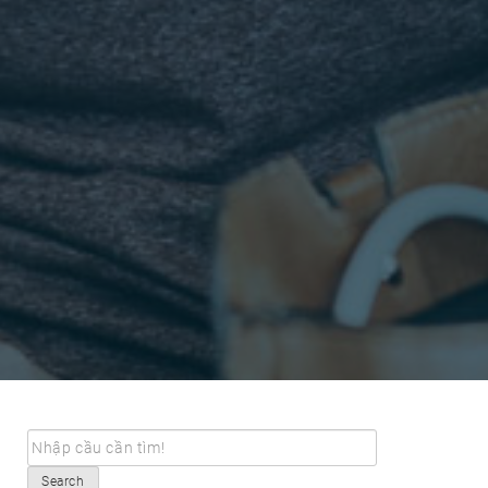
Search