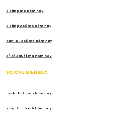
3 càng mb hôm nay
3 càng 2 số mb hôm nay
dàn lô 10 số mb hôm nay
đề đầu đuôi mb hôm nay
SOI CẦU MIỀN BẮC
bạch thủ lô mb hôm nay
song thủ lô mb hôm nay