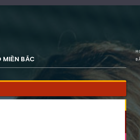
H
Ô MIỀN BẮC
B