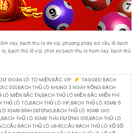
hôm nay, bach thu lo de vip, phương pháp soi cầu lô bạch
u lo, bạch thủ lô vip, chot so bach thu lo hom nay, bạch thủ
DỰ ĐOÁN LÔ TÔ MIỀN BẮC VÍP
TAGGED
BẠCH
XÁC 001
,
BẠCH THỦ LÔ KHUNG 3 NGÀY RỒNG BẠCH
 LÔ MIỀN BẮC ÊN
,
BẠCH THỦ LÔ MIỀN BẮC MIỄN PHÍ
 THỦ LÔ TÔ
,
BẠCH THỦ LÔ VIP
,
BẠCH THỦ LÔ XSMB 6
 LÔ XSMB BÌNH DƯƠNG
,
BẠCH THỦ LÔ XSMB GIO
H
,
BẠCH THỦ LÔ XSMB THÁI DƯƠNG 106
,
BẠCH THỦ LÔ
ẮC
,
CẦU BẠCH THỦ LÔ UB40
,
CẦU BẠCH THỦ LÔ XỔ SỐ