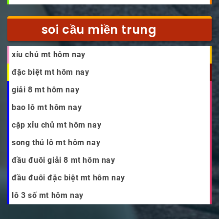
soi cầu miền trung
xỉu chủ mt hôm nay
đặc biệt mt hôm nay
giải 8 mt hôm nay
bao lô mt hôm nay
cặp xỉu chủ mt hôm nay
song thủ lô mt hôm nay
đầu đuôi giải 8 mt hôm nay
đầu đuôi đặc biệt mt hôm nay
lô 3 số mt hôm nay