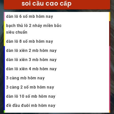
soi cầu cao cấp
dàn lô 6 số mb hôm nay
bạch thủ lô 2 nháy miền bắc
siêu chuẩn
dàn lô 8 số mb hôm nay
dàn lô xiên 2 mb hôm nay
dàn lô xiên 3 mb hôm nay
dàn lô xiên 4 mb hôm nay
3 càng mb hôm nay
3 càng 2 số mb hôm nay
dàn lô 10 số mb hôm nay
đề đầu đuôi mb hôm nay