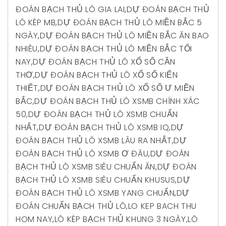
ĐOÁN BẠCH THỦ LÔ GIA LAI
,
DỰ ĐOÁN BẠCH THỦ
LÔ KÉP MB
,
DỰ ĐOÁN BẠCH THỦ LÔ MIỀN BẮC 5
NGÀY
,
DỰ ĐOÁN BẠCH THỦ LÔ MIỀN BẮC ĂN BAO
NHIÊU
,
DỰ ĐOÁN BẠCH THỦ LÔ MIỀN BẮC TỐI
NAY
,
DỰ ĐOÁN BẠCH THỦ LÔ XỔ SỐ CẦN
THƠ
,
DỰ ĐOÁN BẠCH THỦ LÔ XỔ SỐ KIẾN
THIẾT
,
DỰ ĐOÁN BẠCH THỦ LÔ XỔ SỐ Ư MIỀN
BẮC
,
DỰ ĐOÁN BẠCH THỦ LÔ XSMB CHÍNH XÁC
50
,
DỰ ĐOÁN BẠCH THỦ LÔ XSMB CHUẨN
NHẤT
,
DỰ ĐOÁN BẠCH THỦ LÔ XSMB IQ
,
DỰ
ĐOÁN BẠCH THỦ LÔ XSMB LÂU RA NHẤT
,
DỰ
ĐOÁN BẠCH THỦ LÔ XSMB Ơ ĐÂU
,
DỰ ĐOÁN
BẠCH THỦ LÔ XSMB SIÊU CHUẨN ĂN
,
DỰ ĐOÁN
BẠCH THỦ LÔ XSMB SIÊU CHUẨN KHUSUS
,
DỰ
ĐOÁN BẠCH THỦ LÔ XSMB YANG CHUẨN
,
DỰ
ĐOÁN CHUẨN BẠCH THỦ LÔ
,
LO KEP BACH THU
HOM NAY
,
LÔ KÉP BẠCH THỦ KHUNG 3 NGÀY
,
LÔ