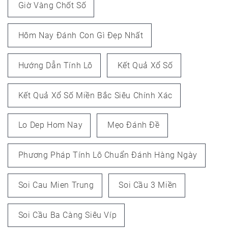
Giờ Vàng Chốt Số
Hôm Nay Đánh Con Gì Đẹp Nhất
Hướng Dẫn Tính Lô
Kết Quả Xổ Số
Kết Quả Xổ Số Miền Bắc Siêu Chính Xác
Lo Dep Hom Nay
Mẹo Đánh Đề
Phương Pháp Tính Lô Chuẩn Đánh Hàng Ngày
Soi Cau Mien Trung
Soi Cầu 3 Miền
Soi Cầu Ba Càng Siêu Víp