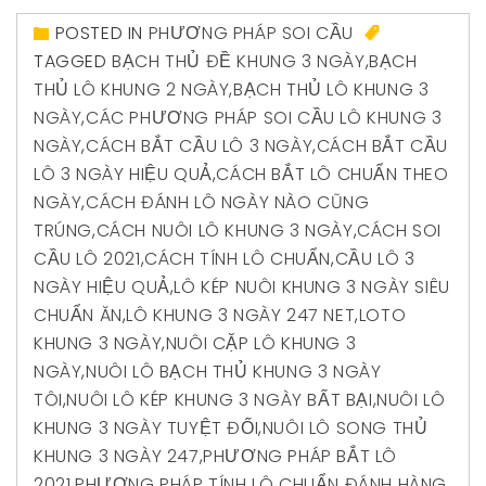
POSTED IN
PHƯƠNG PHÁP SOI CẦU
TAGGED
BẠCH THỦ ĐỀ KHUNG 3 NGÀY
,
BẠCH
THỦ LÔ KHUNG 2 NGÀY
,
BẠCH THỦ LÔ KHUNG 3
NGÀY
,
CÁC PHƯƠNG PHÁP SOI CẦU LÔ KHUNG 3
NGÀY
,
CÁCH BẮT CẦU LÔ 3 NGÀY
,
CÁCH BẮT CẦU
LÔ 3 NGÀY HIỆU QUẢ
,
CÁCH BẮT LÔ CHUẨN THEO
NGÀY
,
CÁCH ĐÁNH LÔ NGÀY NÀO CŨNG
TRÚNG
,
CÁCH NUÔI LÔ KHUNG 3 NGÀY
,
CÁCH SOI
CẦU LÔ 2021
,
CÁCH TÍNH LÔ CHUẨN
,
CẦU LÔ 3
NGÀY HIỆU QUẢ
,
LÔ KÉP NUÔI KHUNG 3 NGÀY SIÊU
CHUẨN ĂN
,
LÔ KHUNG 3 NGÀY 247 NET
,
LOTO
KHUNG 3 NGÀY
,
NUÔI CẶP LÔ KHUNG 3
NGÀY
,
NUÔI LÔ BẠCH THỦ KHUNG 3 NGÀY
TÔI
,
NUÔI LÔ KÉP KHUNG 3 NGÀY BẤT BẠI
,
NUÔI LÔ
KHUNG 3 NGÀY TUYỆT ĐỐI
,
NUÔI LÔ SONG THỦ
KHUNG 3 NGÀY 247
,
PHƯƠNG PHÁP BẮT LÔ
2021
,
PHƯƠNG PHÁP TÍNH LÔ CHUẨN ĐÁNH HÀNG