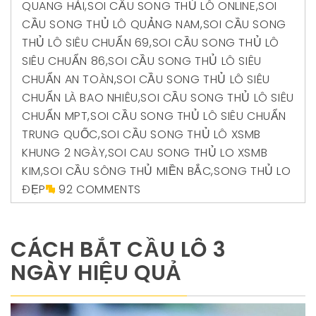
QUANG HẢI
,
SOI CẦU SONG THỦ LÔ ONLINE
,
SOI
CẦU SONG THỦ LÔ QUẢNG NAM
,
SOI CẦU SONG
THỦ LÔ SIÊU CHUẨN 69
,
SOI CẦU SONG THỦ LÔ
SIÊU CHUẨN 86
,
SOI CẦU SONG THỦ LÔ SIÊU
CHUẨN AN TOÀN
,
SOI CẦU SONG THỦ LÔ SIÊU
CHUẨN LÀ BAO NHIÊU
,
SOI CẦU SONG THỦ LÔ SIÊU
CHUẨN MPT
,
SOI CẦU SONG THỦ LÔ SIÊU CHUẨN
TRUNG QUỐC
,
SOI CẦU SONG THỦ LÔ XSMB
KHUNG 2 NGÀY
,
SOI CAU SONG THỦ LO XSMB
KIM
,
SOI CẦU SÔNG THỦ MIỀN BẮC
,
SONG THỦ LO
ĐẸP
92 COMMENTS
CÁCH BẮT CẦU LÔ 3
NGÀY HIỆU QUẢ