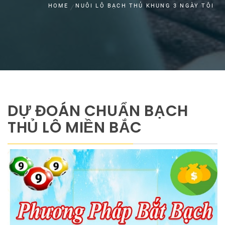
HOME
NUÔI LÔ BẠCH THỦ KHUNG 3 NGÀY TÔI
DỰ ĐOÁN CHUẨN BẠCH
THỦ LÔ MIỀN BẮC