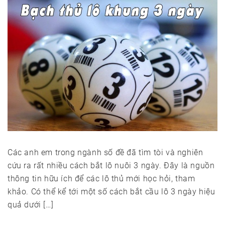
Các anh em trong ngành số đề đã tìm tòi và nghiên
cứu ra rất nhiều cách bắt lô nuôi 3 ngày. Đây là nguồn
thông tin hữu ích để các lô thủ mới học hỏi, tham
khảo. Có thể kể tới một số cách bắt cầu lô 3 ngày hiệu
quả dưới […]