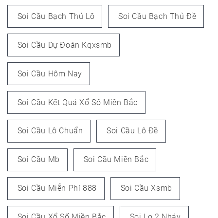
Soi Cầu Bạch Thủ Lô
Soi Cầu Bạch Thủ Đề
Soi Cầu Dự Đoán Kqxsmb
Soi Cầu Hôm Nay
Soi Cầu Kết Quả Xổ Số Miền Bắc
Soi Cầu Lô Chuẩn
Soi Cầu Lô Đề
Soi Cầu Mb
Soi Cầu Miền Bắc
Soi Cầu Miễn Phí 888
Soi Cầu Xsmb
Soi Cầu Xổ Số Miền Bắc
Soi Lo 2 Nháy