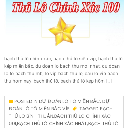
bạch thủ lô chính xác, bạch thủ lô siêu vip, bạch thủ lô
kép miền bắc, du doan lo bach thu moi nhat, du doan
lo to bach thu mb, lo vip bach thu lo, cau lo vip bach
thu hom nay, bạch thủ lô, bạch thủ lô kép hôm […]
POSTED IN
DỰ ĐOÁN LÔ TÔ MIỀN BẮC
,
DỰ
ĐOÁN LÔ TÔ MIỀN BẮC VÍP
TAGGED
BẠCH
THỦ LÔ BÌNH THUẬN
,
BẠCH THỦ LÔ CHÍNH XÁC
001
,
BẠCH THỦ LÔ CHÍNH XÁC NHẤT
,
BẠCH THỦ LÔ