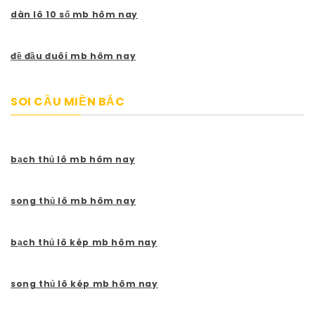
dàn lô 10 số mb hôm nay
đề đầu đuôi mb hôm nay
SOI CẦU MIỀN BẮC
bạch thủ lô mb hôm nay
song thủ lô mb hôm nay
bạch thủ lô kép mb hôm nay
song thủ lô kép mb hôm nay