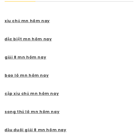
xỉu chủ mn hôm nay
đặc biệt mn hôm nay
giải 8 mn hôm nay
bao lô mn hôm nay
cặp xỉu chủ mn hôm nay
song thủ lô mn hôm nay
đầu đuôi giải 8 mn hôm nay