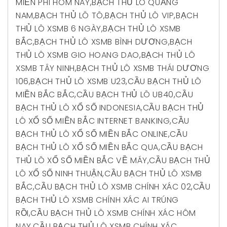
MIỄN PHÍ HÔM NAY
,
BẠCH THỦ LÔ QUẢNG
NAM
,
BẠCH THỦ LÔ TÔ
,
BẠCH THỦ LÔ VIP
,
BẠCH
THỦ LÔ XSMB 6 NGÀY
,
BẠCH THỦ LÔ XSMB
BẮC
,
BẠCH THỦ LÔ XSMB BÌNH DƯƠNG
,
BẠCH
THỦ LÔ XSMB GIO HOANG DAO
,
BẠCH THỦ LÔ
XSMB TÂY NINH
,
BẠCH THỦ LÔ XSMB THÁI DƯƠNG
106
,
BẠCH THỦ LÔ XSMB U23
,
CẦU BẠCH THỦ LÔ
MIỀN BẮC BẮC
,
CẦU BẠCH THỦ LÔ UB40
,
CẦU
BẠCH THỦ LÔ XỔ SỐ INDONESIA
,
CẦU BẠCH THỦ
LÔ XỔ SỐ MIỀN BẮC INTERNET BANKING
,
CẦU
BẠCH THỦ LÔ XỔ SỐ MIỀN BẮC ONLINE
,
CẦU
BẠCH THỦ LÔ XỔ SỐ MIỀN BẮC QUA
,
CẦU BẠCH
THỦ LÔ XỔ SỐ MIỀN BẮC VỀ MÁY
,
CẦU BẠCH THỦ
LÔ XỔ SỐ NINH THUẬN
,
CẦU BẠCH THỦ LÔ XSMB
BẮC
,
CẦU BẠCH THỦ LÔ XSMB CHÍNH XÁC 02
,
CẦU
BẠCH THỦ LÔ XSMB CHÍNH XÁC AI TRÚNG
RỒI
,
CẦU BẠCH THỦ LÔ XSMB CHÍNH XÁC HÔM
NAY
,
CẦU BẠCH THỦ LÔ XSMB CHÍNH XÁC