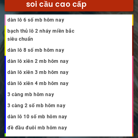
soi cầu cao cấp
dàn lô 6 số mb hôm nay
bạch thủ lô 2 nháy miền bắc
siêu chuẩn
dàn lô 8 số mb hôm nay
dàn lô xiên 2 mb hôm nay
dàn lô xiên 3 mb hôm nay
dàn lô xiên 4 mb hôm nay
3 càng mb hôm nay
3 càng 2 số mb hôm nay
dàn lô 10 số mb hôm nay
đề đầu đuôi mb hôm nay