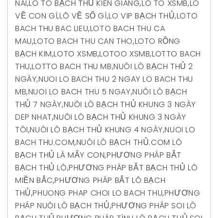
NAI
,
LÔ TO BẠCH THỦ KIÊN GIANG
,
LÔ TÔ XSMB
,
LÔ
VỀ CON GÌ
,
LÔ VỀ SỐ GÌ
,
LO VIP BẠCH THỦ
,
LOTO
BACH THU BAC LIEU
,
LOTO BACH THU CA
MAU
,
LOTO BACH THU CAN THO
,
LOTO RỒNG
BẠCH KIM
,
LOTO XSMB
,
LOTOO XSMB
,
LOTTO BACH
THU
,
LOTTO BACH THU MB
,
NUÔI LÔ BẠCH THỦ 2
NGÀY
,
NUOI LO BACH THU 2 NGAY LO BACH THU
MB
,
NUOI LO BACH THU 5 NGAY
,
NUÔI LÔ BẠCH
THỦ 7 NGÀY
,
NUÔI LÔ BẠCH THỦ KHUNG 3 NGÀY
DEP NHAT
,
NUÔI LÔ BẠCH THỦ KHUNG 3 NGÀY
TÔI
,
NUÔI LÔ BẠCH THỦ KHUNG 4 NGÀY
,
NUOI LO
BACH THU.COM
,
NUÔI LÔ BẠCH THỦ.COM LÔ
BẠCH THỦ LÀ MẤY CON
,
PHƯƠNG PHÁP BẮT
BẠCH THỦ LÔ
,
PHƯƠNG PHÁP BẮT BẠCH THỦ LÔ
MIỀN BẮC
,
PHƯƠNG PHÁP BẮT LÔ BẠCH
THỦ
,
PHUONG PHAP CHOI LO BACH THU
,
PHƯƠNG
PHÁP NUÔI LÔ BẠCH THỦ
,
PHƯƠNG PHÁP SOI LÔ