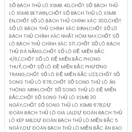
SỐ BẠCH THỦ LÔ XSMB 4D
,
CHỐT SỐ BẠCH THỦ
LÔ XSMB BETWIN
,
CHỐT SỐ BẠCH THỦ LÔ XSMB
ÊN
,
CHỐT SỐ LÔ BẠCH THỦ CHÍNH XÁC 300
,
CHỐT
SỐ LÔ BẠCH THỦ CHÍNH XÁC ĐỊNH
,
CHỐT SỐ LÔ
BẠCH THỦ CHÍNH XÁC NHẤT HÔM NAY
,
CHỐT SỐ
LÔ BẠCH THỦ CHÍNH XÁC SÍT
,
CHỐT SỐ LÔ BẠCH
THỦ ĐÀ NẴNG
,
CHỐT SỐ LÔ ĐỀ MIỀN BẮC
4/6/
,
CHỐT SỐ LÔ ĐỀ MIỀN BẮC PHONG
THUỶ
,
CHỐT SỐ LÔ ĐỀ MIỀN BẮC PHƯƠNG
TRANG
,
CHỐT SỐ LÔ ĐỀ MIỀN BẮC U23
,
CHỐT SỐ
SONG THỦ LÔ 678
,
CHỐT SỐ SONG THỦ LÔ ĂN
THÔNG MINH
,
CHỐT SỐ SONG THỦ LÔ ĐỀ MIỀN
BẮC
,
CHỐT SỐ SONG THỦ LÔ XSMB 30
NGÀY
,
CHỐT SỐ SONG THỦ LÔ XSMB 678
,
DỰ
ĐOÁN BẠCH THỦ LÔ GIA LAI
,
DỰ ĐOÁN BẠCH THỦ
LÔ KÉP MB
,
DỰ ĐOÁN BẠCH THỦ LÔ MIỀN BẮC 5
NGÀY
,
DỰ ĐOÁN BẠCH THỦ LÔ MIỀN BẮC ĂN BAO