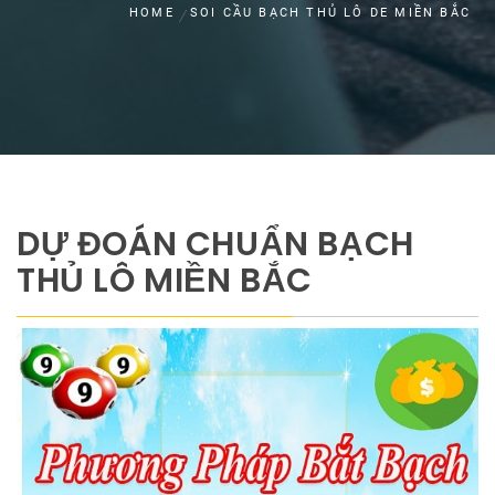
HOME
SOI CẦU BẠCH THỦ LÔ DE MIỀN BẮC
DỰ ĐOÁN CHUẨN BẠCH
THỦ LÔ MIỀN BẮC