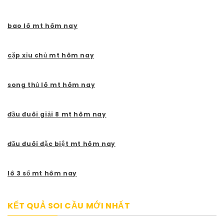
bao lô mt hôm nay
cặp xỉu chủ mt hôm nay
song thủ lô mt hôm nay
đầu đuôi giải 8 mt hôm nay
đầu đuôi đặc biệt mt hôm nay
lô 3 số mt hôm nay
KẾT QUẢ SOI CẦU MỚI NHẤT