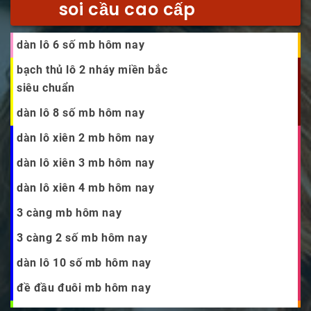
soi cầu cao cấp
dàn lô 6 số mb hôm nay
bạch thủ lô 2 nháy miền bắc
siêu chuẩn
dàn lô 8 số mb hôm nay
dàn lô xiên 2 mb hôm nay
dàn lô xiên 3 mb hôm nay
dàn lô xiên 4 mb hôm nay
3 càng mb hôm nay
3 càng 2 số mb hôm nay
dàn lô 10 số mb hôm nay
đề đầu đuôi mb hôm nay