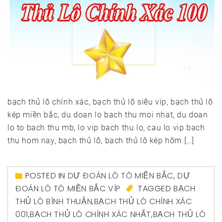
bạch thủ lô chính xác, bạch thủ lô siêu vip, bạch thủ lô
kép miền bắc, du doan lo bach thu moi nhat, du doan
lo to bach thu mb, lo vip bach thu lo, cau lo vip bach
thu hom nay, bạch thủ lô, bạch thủ lô kép hôm […]
POSTED IN
DỰ ĐOÁN LÔ TÔ MIỀN BẮC
,
DỰ
ĐOÁN LÔ TÔ MIỀN BẮC VÍP
TAGGED
BẠCH
THỦ LÔ BÌNH THUẬN
,
BẠCH THỦ LÔ CHÍNH XÁC
001
,
BẠCH THỦ LÔ CHÍNH XÁC NHẤT
,
BẠCH THỦ LÔ