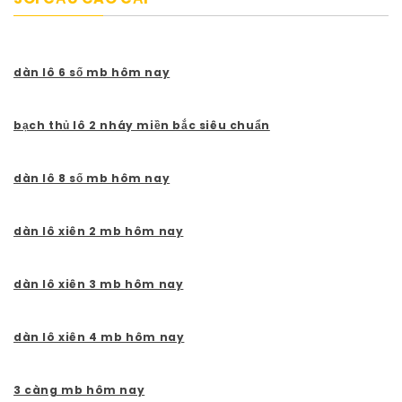
dàn lô 6 số mb hôm nay
bạch thủ lô 2 nháy miền bắc siêu chuẩn
dàn lô 8 số mb hôm nay
dàn lô xiên 2 mb hôm nay
dàn lô xiên 3 mb hôm nay
dàn lô xiên 4 mb hôm nay
3 càng mb hôm nay