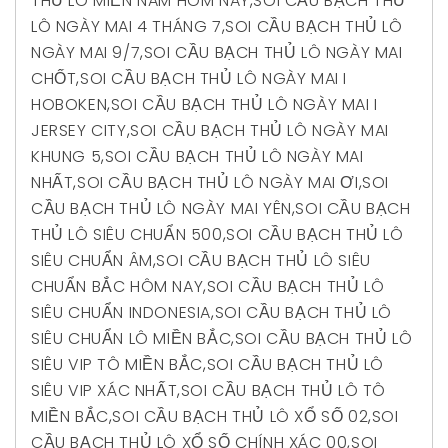
THỦ LÔ MIỀN NAM HÔM NAY
,
SOI CẦU BẠCH THỦ
LÔ NGÀY MAI 4 THÁNG 7
,
SOI CẦU BẠCH THỦ LÔ
NGÀY MAI 9/7
,
SOI CẦU BẠCH THỦ LÔ NGÀY MAI
CHỐT
,
SOI CẦU BẠCH THỦ LÔ NGÀY MAI I
HOBOKEN
,
SOI CẦU BẠCH THỦ LÔ NGÀY MAI I
JERSEY CITY
,
SOI CẦU BẠCH THỦ LÔ NGÀY MAI
KHUNG 5
,
SOI CẦU BẠCH THỦ LÔ NGÀY MAI
NHẤT
,
SOI CẦU BẠCH THỦ LÔ NGÀY MAI ƠI
,
SOI
CẦU BẠCH THỦ LÔ NGÀY MAI YÊN
,
SOI CẦU BẠCH
THỦ LÔ SIÊU CHUẨN 500
,
SOI CẦU BẠCH THỦ LÔ
SIÊU CHUẨN ÂM
,
SOI CẦU BẠCH THỦ LÔ SIÊU
CHUẨN BẮC HÔM NAY
,
SOI CẦU BẠCH THỦ LÔ
SIÊU CHUẨN INDONESIA
,
SOI CẦU BẠCH THỦ LÔ
SIÊU CHUẨN LÔ MIỀN BẮC
,
SOI CẦU BẠCH THỦ LÔ
SIÊU VIP TÔ MIỀN BẮC
,
SOI CẦU BẠCH THỦ LÔ
SIÊU VIP XÁC NHẤT
,
SOI CẦU BẠCH THỦ LÔ TÔ
MIỀN BẮC
,
SOI CẦU BẠCH THỦ LÔ XỔ SỐ 02
,
SOI
CẦU BẠCH THỦ LÔ XỔ SỐ CHÍNH XÁC 00
,
SOI