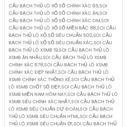
CẦU BẠCH THỦ LÔ XỔ SỐ CHÍNH XÁC 95
,
SOI
CẦU BẠCH THỦ LÔ XỔ SỐ CHÍNH XÁC ĂN
,
SOI
CẦU BẠCH THỦ LÔ XỔ SỐ CHÍNH XÁC OM
,
SOI
CẦU BẠCH THỦ LÔ XỔ SỐ MIỀN BẮC 88
,
SOI CẦU
BẠCH THỦ LÔ XỔ SỐ SIÊU CHUẨN 500
,
SOI CẦU
BẠCH THỦ LÔ XỔ SỐ SIÊU CHUẨN XÁC
,
SOI CẦU
BẠCH THỦ LÔ XSMB 19
,
SOI CẦU BẠCH THỦ LÔ
XSMB ĂN NHẬU
,
SOI CẦU BẠCH THỦ LÔ XSMB
CHÍNH XÁC 678
,
SOI CẦU BẠCH THỦ LÔ XSMB
CHÍNH XÁC ĐẸP NHẤT
,
SOI CẦU BẠCH THỦ LÔ
XSMB CHÍNH XÁC THỐNG KÊ
,
SOI CẦU BẠCH THỦ
LÔ XSMB CHỐT SỐ ĐẸP
,
SOI CẦU BẠCH THỦ LÔ
XSMB MIỀN NAM HÔM NAY
,
SOI CẦU BẠCH THỦ LÔ
XSMB SIÊU CHÍNH XÁC NHẤT
,
SOI CẦU BẠCH THỦ
LÔ XSMB SIÊU CHUẨN DỰ ĐOÁN
,
SOI CẦU BẠCH
THỦ LÔ XSMB SIÊU CHUẨN HTML
,
SOI CẦU BẠCH
THỦ LÔ XSMB SIÊU CHUẨN ƠI
,
SOI CẦU BẠCH THỦ