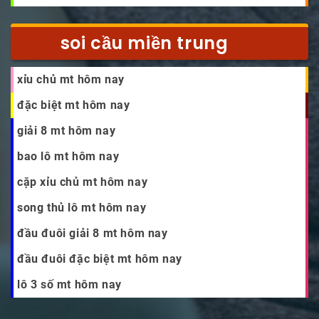
soi cầu miền trung
xỉu chủ mt hôm nay
đặc biệt mt hôm nay
giải 8 mt hôm nay
bao lô mt hôm nay
cặp xỉu chủ mt hôm nay
song thủ lô mt hôm nay
đầu đuôi giải 8 mt hôm nay
đầu đuôi đặc biệt mt hôm nay
lô 3 số mt hôm nay