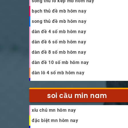
song thủ lô kép mb hôm nay
bạch thủ đề mb hôm nay
song thủ đề mb hôm nay
dàn đề 4 số mb hôm nay
dàn đề 6 số mb hôm nay
dàn đề 8 số mb hôm nay
dàn đề 10 số mb hôm nay
dàn lô 4 số mb hôm nay
soi cầu min nam
xỉu chủ mn hôm nay
đặc biệt mn hôm nay