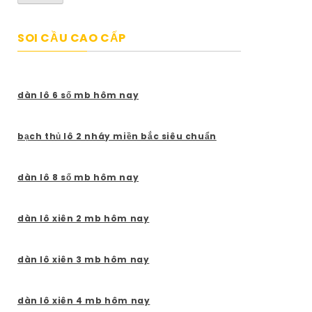
SOI CẦU CAO CẤP
dàn lô 6 số mb hôm nay
bạch thủ lô 2 nháy miền bắc siêu chuẩn
dàn lô 8 số mb hôm nay
dàn lô xiên 2 mb hôm nay
dàn lô xiên 3 mb hôm nay
dàn lô xiên 4 mb hôm nay