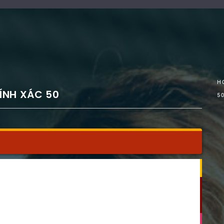
H
ÍNH XÁC 50
5