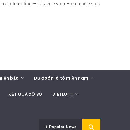
i cau lo online – lô xiên xsmb – soi cau xsmb
miền bắc
Dự đoán lô tô miền nam
KẾT QUẢ XỔ SỐ
VIETLOTT
Popular News