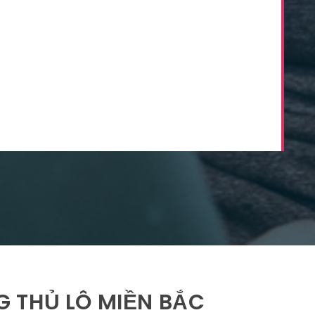
 THỦ LÔ MIỀN BẮC