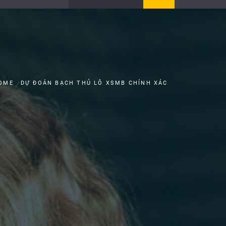
OME
DỰ ĐOÁN BẠCH THỦ LÔ XSMB CHÍNH XÁC
0