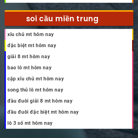
soi cầu miền trung
xỉu chủ mt hôm nay
đặc biệt mt hôm nay
giải 8 mt hôm nay
bao lô mt hôm nay
cặp xỉu chủ mt hôm nay
song thủ lô mt hôm nay
đầu đuôi giải 8 mt hôm nay
đầu đuôi đặc biệt mt hôm nay
lô 3 số mt hôm nay