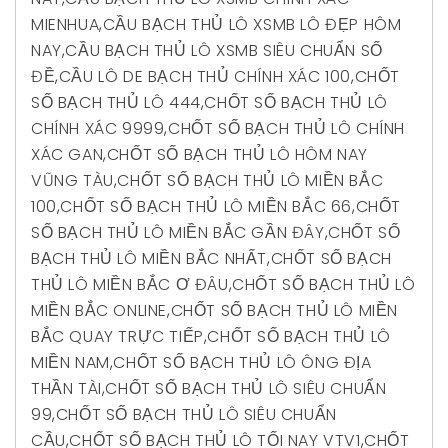
MIENHUA
,
CẦU BẠCH THỦ LÔ XSMB LÔ ĐẸP HÔM
NAY
,
CẦU BẠCH THỦ LÔ XSMB SIÊU CHUẨN SỐ
ĐỀ
,
CẦU LÔ DE BẠCH THỦ CHÍNH XÁC 100
,
CHỐT
SỐ BẠCH THỦ LÔ 444
,
CHỐT SỐ BẠCH THỦ LÔ
CHÍNH XÁC 9999
,
CHỐT SỐ BẠCH THỦ LÔ CHÍNH
XÁC GAN
,
CHỐT SỐ BẠCH THỦ LÔ HÔM NAY
VŨNG TÀU
,
CHỐT SỐ BẠCH THỦ LÔ MIỀN BẮC
100
,
CHỐT SỐ BẠCH THỦ LÔ MIỀN BẮC 66
,
CHỐT
SỐ BẠCH THỦ LÔ MIỀN BẮC GẦN ĐÂY
,
CHỐT SỐ
BẠCH THỦ LÔ MIỀN BẮC NHẤT
,
CHỐT SỐ BẠCH
THỦ LÔ MIỀN BẮC Ơ ĐÂU
,
CHỐT SỐ BẠCH THỦ LÔ
MIỀN BẮC ONLINE
,
CHỐT SỐ BẠCH THỦ LÔ MIỀN
BẮC QUAY TRỰC TIẾP
,
CHỐT SỐ BẠCH THỦ LÔ
MIỀN NAM
,
CHỐT SỐ BẠCH THỦ LÔ ÔNG ĐỊA
THẦN TÀI
,
CHỐT SỐ BẠCH THỦ LÔ SIÊU CHUẨN
99
,
CHỐT SỐ BẠCH THỦ LÔ SIÊU CHUẨN
CẦU
,
CHỐT SỐ BẠCH THỦ LÔ TỐI NAY VTV1
,
CHỐT