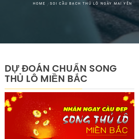
HOME
SOI CẦU BẠCH THỦ LÔ NGÀY MAI YÊN
DỰ ĐOÁN CHUẨN SONG
THỦ LÔ MIỀN BẮC