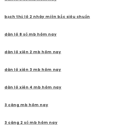
bạch thủ lô 2 nháy miền bắc siêu chuẩn
dàn lô 8 số mb hôm nay
dàn lô xiên 2 mb hôm nay
dàn lô xiên 3 mb hôm nay
dàn lô xiên 4 mb hôm nay
3 càng mb hôm nay
3 càng 2 số mb hôm nay