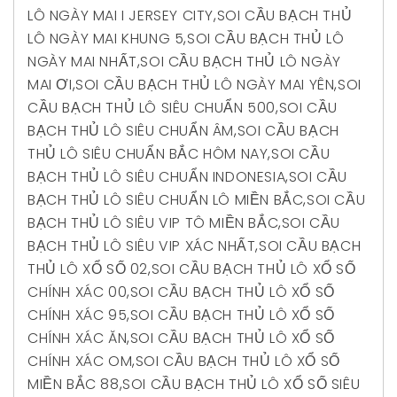
LÔ NGÀY MAI I JERSEY CITY
,
SOI CẦU BẠCH THỦ
LÔ NGÀY MAI KHUNG 5
,
SOI CẦU BẠCH THỦ LÔ
NGÀY MAI NHẤT
,
SOI CẦU BẠCH THỦ LÔ NGÀY
MAI ƠI
,
SOI CẦU BẠCH THỦ LÔ NGÀY MAI YÊN
,
SOI
CẦU BẠCH THỦ LÔ SIÊU CHUẨN 500
,
SOI CẦU
BẠCH THỦ LÔ SIÊU CHUẨN ÂM
,
SOI CẦU BẠCH
THỦ LÔ SIÊU CHUẨN BẮC HÔM NAY
,
SOI CẦU
BẠCH THỦ LÔ SIÊU CHUẨN INDONESIA
,
SOI CẦU
BẠCH THỦ LÔ SIÊU CHUẨN LÔ MIỀN BẮC
,
SOI CẦU
BẠCH THỦ LÔ SIÊU VIP TÔ MIỀN BẮC
,
SOI CẦU
BẠCH THỦ LÔ SIÊU VIP XÁC NHẤT
,
SOI CẦU BẠCH
THỦ LÔ XỔ SỐ 02
,
SOI CẦU BẠCH THỦ LÔ XỔ SỐ
CHÍNH XÁC 00
,
SOI CẦU BẠCH THỦ LÔ XỔ SỐ
CHÍNH XÁC 95
,
SOI CẦU BẠCH THỦ LÔ XỔ SỐ
CHÍNH XÁC ĂN
,
SOI CẦU BẠCH THỦ LÔ XỔ SỐ
CHÍNH XÁC OM
,
SOI CẦU BẠCH THỦ LÔ XỔ SỐ
MIỀN BẮC 88
,
SOI CẦU BẠCH THỦ LÔ XỔ SỐ SIÊU