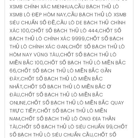
XSMB CHÍNH XÁC MIENHUA
,
CẦU BẠCH THỦ LÔ
XSMB LÔ ĐẸP HÔM NAY
,
CẦU BẠCH THỦ LÔ XSMB
SIÊU CHUẨN SỐ ĐỀ
,
CẦU LÔ DE BẠCH THỦ CHÍNH
XÁC 100
,
CHỐT SỐ BẠCH THỦ LÔ 444
,
CHỐT SỐ
BẠCH THỦ LÔ CHÍNH XÁC 9999
,
CHỐT SỐ BẠCH
THỦ LÔ CHÍNH XÁC GAN
,
CHỐT SỐ BẠCH THỦ LÔ
HÔM NAY VŨNG TÀU
,
CHỐT SỐ BẠCH THỦ LÔ
MIỀN BẮC 100
,
CHỐT SỐ BẠCH THỦ LÔ MIỀN BẮC
66
,
CHỐT SỐ BẠCH THỦ LÔ MIỀN BẮC GẦN
ĐÂY
,
CHỐT SỐ BẠCH THỦ LÔ MIỀN BẮC
NHẤT
,
CHỐT SỐ BẠCH THỦ LÔ MIỀN BẮC Ơ
ĐÂU
,
CHỐT SỐ BẠCH THỦ LÔ MIỀN BẮC
ONLINE
,
CHỐT SỐ BẠCH THỦ LÔ MIỀN BẮC QUAY
TRỰC TIẾP
,
CHỐT SỐ BẠCH THỦ LÔ MIỀN
NAM
,
CHỐT SỐ BẠCH THỦ LÔ ÔNG ĐỊA THẦN
TÀI
,
CHỐT SỐ BẠCH THỦ LÔ SIÊU CHUẨN 99
,
CHỐT
SỐ BẠCH THỦ LÔ SIÊU CHUẨN CẦU
,
CHỐT SỐ