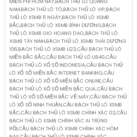
MIỄN PHÍ HÔM NAY
,
BẠCH THỦ LÔ QUẢNG
NAM
,
BẠCH THỦ LÔ TÔ
,
BẠCH THỦ LÔ VIP
,
BẠCH
THỦ LÔ XSMB 6 NGÀY
,
BẠCH THỦ LÔ XSMB
BẮC
,
BẠCH THỦ LÔ XSMB BÌNH DƯƠNG
,
BẠCH
THỦ LÔ XSMB GIO HOANG DAO
,
BẠCH THỦ LÔ
XSMB TÂY NINH
,
BẠCH THỦ LÔ XSMB THÁI DƯƠNG
106
,
BẠCH THỦ LÔ XSMB U23
,
CẦU BẠCH THỦ LÔ
MIỀN BẮC BẮC
,
CẦU BẠCH THỦ LÔ UB40
,
CẦU
BẠCH THỦ LÔ XỔ SỐ INDONESIA
,
CẦU BẠCH THỦ
LÔ XỔ SỐ MIỀN BẮC INTERNET BANKING
,
CẦU
BẠCH THỦ LÔ XỔ SỐ MIỀN BẮC ONLINE
,
CẦU
BẠCH THỦ LÔ XỔ SỐ MIỀN BẮC QUA
,
CẦU BẠCH
THỦ LÔ XỔ SỐ MIỀN BẮC VỀ MÁY
,
CẦU BẠCH THỦ
LÔ XỔ SỐ NINH THUẬN
,
CẦU BẠCH THỦ LÔ XSMB
BẮC
,
CẦU BẠCH THỦ LÔ XSMB CHÍNH XÁC 02
,
CẦU
BẠCH THỦ LÔ XSMB CHÍNH XÁC AI TRÚNG
RỒI
,
CẦU BẠCH THỦ LÔ XSMB CHÍNH XÁC HÔM
NAY
,
CẦU BẠCH THỦ LÔ XSMB CHÍNH XÁC