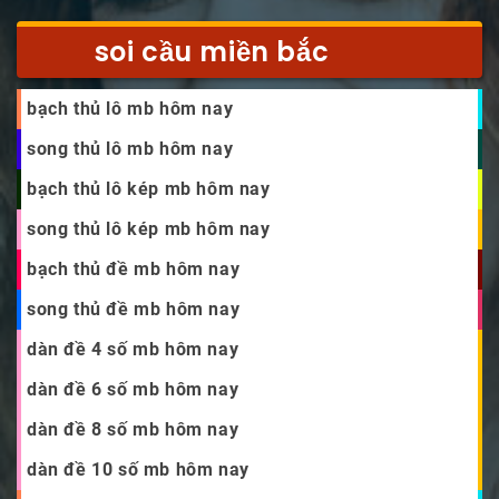
soi cầu miền bắc
bạch thủ lô mb hôm nay
song thủ lô mb hôm nay
bạch thủ lô kép mb hôm nay
song thủ lô kép mb hôm nay
bạch thủ đề mb hôm nay
song thủ đề mb hôm nay
dàn đề 4 số mb hôm nay
dàn đề 6 số mb hôm nay
dàn đề 8 số mb hôm nay
dàn đề 10 số mb hôm nay