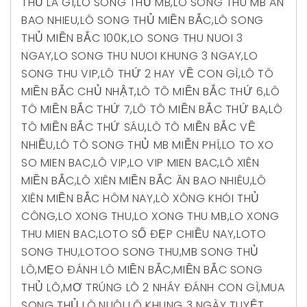
THỦ LÀ GÌ
,
LÔ SONG THỦ MB
,
LO SONG THU MB AN
BAO NHIEU
,
LÔ SONG THỦ MIỀN BẮC
,
LÔ SONG
THỦ MIỀN BẮC 100K
,
LO SONG THU NUOI 3
NGAY
,
LO SONG THU NUOI KHUNG 3 NGAY
,
LO
SONG THU VIP
,
LÔ THỨ 2 HAY VỀ CON GÌ
,
LÔ TÔ
MIỀN BẮC CHỦ NHẬT
,
LÔ TÔ MIỀN BẮC THỨ 6
,
LÔ
TÔ MIỀN BẮC THỨ 7
,
LÔ TÔ MIỀN BẮC THỨ BA
,
LÔ
TÔ MIỀN BẮC THỨ SÁU
,
LÔ TÔ MIỀN BẮC VỀ
NHIỀU
,
LÔ TÔ SONG THỦ MB MIỄN PHÍ
,
LO TO XO
SO MIEN BAC
,
LÔ VIP
,
LO VIP MIEN BAC
,
LÔ XIÊN
MIỀN BẮC
,
LÔ XIÊN MIỀN BẮC ĂN BAO NHIÊU
,
LÔ
XIÊN MIỀN BẮC HÔM NAY
,
LÒ XÔNG KHÓI THỦ
CÔNG
,
LO XONG THU
,
LO XONG THU MB
,
LO XONG
THU MIEN BAC
,
LOTO SỐ ĐẸP CHIỀU NAY
,
LOTO
SONG THU
,
LOTOO SONG THU
,
MB SONG THỦ
LÔ
,
MẸO ĐÁNH LÔ MIỀN BẮC
,
MIỀN BẮC SONG
THỦ LÔ
,
MƠ TRÚNG LÔ 2 NHÁY ĐÁNH CON GÌ
,
MUA
SONG THỦ LÔ
,
NUÔI LÔ KHUNG 3 NGÀY TUYỆT