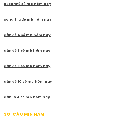
bạch thủ đề mb hôm nay
song thủ đề mb hôm nay
dàn đề 4 số mb hôm nay
dàn đề 6 số mb hôm nay
dàn đề 8 số mb hôm nay
dàn đề 10 số mb hôm nay
dàn lô 4 số mb hôm nay
SOI CẦU MIN NAM