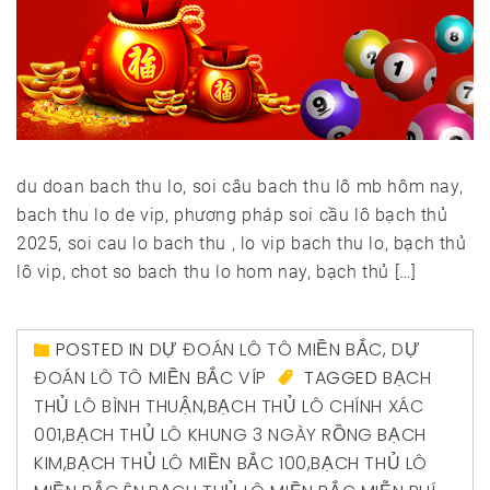
du doan bach thu lo, soi câu bach thu lô mb hôm nay,
bach thu lo de vip, phương pháp soi cầu lô bạch thủ
2025, soi cau lo bach thu , lo vip bach thu lo, bạch thủ
lô vip, chot so bach thu lo hom nay, bạch thủ […]
POSTED IN
DỰ ĐOÁN LÔ TÔ MIỀN BẮC
,
DỰ
ĐOÁN LÔ TÔ MIỀN BẮC VÍP
TAGGED
BẠCH
THỦ LÔ BÌNH THUẬN
,
BẠCH THỦ LÔ CHÍNH XÁC
001
,
BẠCH THỦ LÔ KHUNG 3 NGÀY RỒNG BẠCH
KIM
,
BẠCH THỦ LÔ MIỀN BẮC 100
,
BẠCH THỦ LÔ