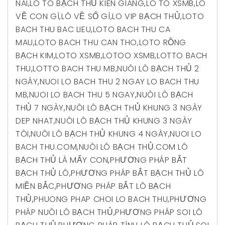
NAI
,
LÔ TO BẠCH THỦ KIÊN GIANG
,
LÔ TÔ XSMB
,
LÔ
VỀ CON GÌ
,
LÔ VỀ SỐ GÌ
,
LO VIP BẠCH THỦ
,
LOTO
BACH THU BAC LIEU
,
LOTO BACH THU CA
MAU
,
LOTO BACH THU CAN THO
,
LOTO RỒNG
BẠCH KIM
,
LOTO XSMB
,
LOTOO XSMB
,
LOTTO BACH
THU
,
LOTTO BACH THU MB
,
NUÔI LÔ BẠCH THỦ 2
NGÀY
,
NUOI LO BACH THU 2 NGAY LO BACH THU
MB
,
NUOI LO BACH THU 5 NGAY
,
NUÔI LÔ BẠCH
THỦ 7 NGÀY
,
NUÔI LÔ BẠCH THỦ KHUNG 3 NGÀY
DEP NHAT
,
NUÔI LÔ BẠCH THỦ KHUNG 3 NGÀY
TÔI
,
NUÔI LÔ BẠCH THỦ KHUNG 4 NGÀY
,
NUOI LO
BACH THU.COM
,
NUÔI LÔ BẠCH THỦ.COM LÔ
BẠCH THỦ LÀ MẤY CON
,
PHƯƠNG PHÁP BẮT
BẠCH THỦ LÔ
,
PHƯƠNG PHÁP BẮT BẠCH THỦ LÔ
MIỀN BẮC
,
PHƯƠNG PHÁP BẮT LÔ BẠCH
THỦ
,
PHUONG PHAP CHOI LO BACH THU
,
PHƯƠNG
PHÁP NUÔI LÔ BẠCH THỦ
,
PHƯƠNG PHÁP SOI LÔ