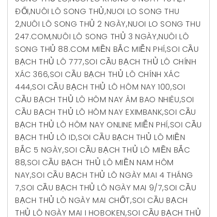
ĐỐI
,
NUÔI LÔ SONG THỦ
,
NUOI LO SONG THU
2
,
NUÔI LÔ SONG THỦ 2 NGÀY
,
NUOI LO SONG THU
247.COM
,
NUÔI LÔ SONG THỦ 3 NGÀY
,
NUÔI LÔ
SONG THỦ 88.COM MIỀN BẮC MIỄN PHÍ
,
SOI CẦU
BẠCH THỦ LÔ 777
,
SOI CẦU BẠCH THỦ LÔ CHÍNH
XÁC 366
,
SOI CẦU BẠCH THỦ LÔ CHÍNH XÁC
444
,
SOI CẦU BẠCH THỦ LÔ HÔM NAY 100
,
SOI
CẦU BẠCH THỦ LÔ HÔM NAY ÂM BAO NHIÊU
,
SOI
CẦU BẠCH THỦ LÔ HÔM NAY EXIMBANK
,
SOI CẦU
BẠCH THỦ LÔ HÔM NAY ONLINE MIỄN PHÍ
,
SOI CẦU
BẠCH THỦ LÔ ID
,
SOI CẦU BẠCH THỦ LÔ MIỀN
BẮC 5 NGÀY
,
SOI CẦU BẠCH THỦ LÔ MIỀN BẮC
88
,
SOI CẦU BẠCH THỦ LÔ MIỀN NAM HÔM
NAY
,
SOI CẦU BẠCH THỦ LÔ NGÀY MAI 4 THÁNG
7
,
SOI CẦU BẠCH THỦ LÔ NGÀY MAI 9/7
,
SOI CẦU
BẠCH THỦ LÔ NGÀY MAI CHỐT
,
SOI CẦU BẠCH
THỦ LÔ NGÀY MAI I HOBOKEN
,
SOI CẦU BẠCH THỦ