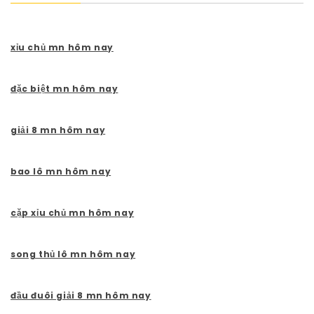
xỉu chủ mn hôm nay
đặc biệt mn hôm nay
giải 8 mn hôm nay
bao lô mn hôm nay
cặp xỉu chủ mn hôm nay
song thủ lô mn hôm nay
đầu đuôi giải 8 mn hôm nay