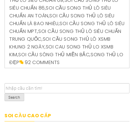
THỦ LÔ SIÊU CHUẨN 69
,
SOI CẦU SONG THỦ LÔ
SIÊU CHUẨN 86
,
SOI CẦU SONG THỦ LÔ SIÊU
CHUẨN AN TOÀN
,
SOI CẦU SONG THỦ LÔ SIÊU
CHUẨN LÀ BAO NHIÊU
,
SOI CẦU SONG THỦ LÔ SIÊU
CHUẨN MPT
,
SOI CẦU SONG THỦ LÔ SIÊU CHUẨN
TRUNG QUỐC
,
SOI CẦU SONG THỦ LÔ XSMB
KHUNG 2 NGÀY
,
SOI CAU SONG THỦ LO XSMB
KIM
,
SOI CẦU SÔNG THỦ MIỀN BẮC
,
SONG THỦ LO
ĐẸP
92 COMMENTS
Search
SOI CẦU CAO CẤP