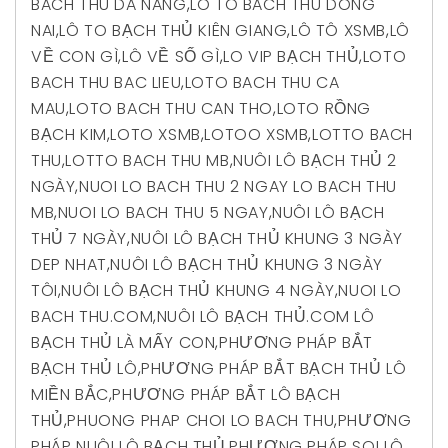
BACH THU DA NANG
,
LO TO BACH THU DONG
NAI
,
LÔ TO BẠCH THỦ KIÊN GIANG
,
LÔ TÔ XSMB
,
LÔ
VỀ CON GÌ
,
LÔ VỀ SỐ GÌ
,
LO VIP BẠCH THỦ
,
LOTO
BACH THU BAC LIEU
,
LOTO BACH THU CA
MAU
,
LOTO BACH THU CAN THO
,
LOTO RỒNG
BẠCH KIM
,
LOTO XSMB
,
LOTOO XSMB
,
LOTTO BACH
THU
,
LOTTO BACH THU MB
,
NUÔI LÔ BẠCH THỦ 2
NGÀY
,
NUOI LO BACH THU 2 NGAY LO BACH THU
MB
,
NUOI LO BACH THU 5 NGAY
,
NUÔI LÔ BẠCH
THỦ 7 NGÀY
,
NUÔI LÔ BẠCH THỦ KHUNG 3 NGÀY
DEP NHAT
,
NUÔI LÔ BẠCH THỦ KHUNG 3 NGÀY
TÔI
,
NUÔI LÔ BẠCH THỦ KHUNG 4 NGÀY
,
NUOI LO
BACH THU.COM
,
NUÔI LÔ BẠCH THỦ.COM LÔ
BẠCH THỦ LÀ MẤY CON
,
PHƯƠNG PHÁP BẮT
BẠCH THỦ LÔ
,
PHƯƠNG PHÁP BẮT BẠCH THỦ LÔ
MIỀN BẮC
,
PHƯƠNG PHÁP BẮT LÔ BẠCH
THỦ
,
PHUONG PHAP CHOI LO BACH THU
,
PHƯƠNG
PHÁP NUÔI LÔ BẠCH THỦ
,
PHƯƠNG PHÁP SOI LÔ