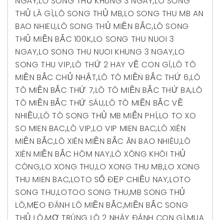
NGÀY
,
LÔ SONG THỦ KHUNG 3 NGÀY
,
LÔ SONG
THỦ LÀ GÌ
,
LÔ SONG THỦ MB
,
LO SONG THU MB AN
BAO NHIEU
,
LÔ SONG THỦ MIỀN BẮC
,
LÔ SONG
THỦ MIỀN BẮC 100K
,
LO SONG THU NUOI 3
NGAY
,
LO SONG THU NUOI KHUNG 3 NGAY
,
LO
SONG THU VIP
,
LÔ THỨ 2 HAY VỀ CON GÌ
,
LÔ TÔ
MIỀN BẮC CHỦ NHẬT
,
LÔ TÔ MIỀN BẮC THỨ 6
,
LÔ
TÔ MIỀN BẮC THỨ 7
,
LÔ TÔ MIỀN BẮC THỨ BA
,
LÔ
TÔ MIỀN BẮC THỨ SÁU
,
LÔ TÔ MIỀN BẮC VỀ
NHIỀU
,
LÔ TÔ SONG THỦ MB MIỄN PHÍ
,
LO TO XO
SO MIEN BAC
,
LÔ VIP
,
LO VIP MIEN BAC
,
LÔ XIÊN
MIỀN BẮC
,
LÔ XIÊN MIỀN BẮC ĂN BAO NHIÊU
,
LÔ
XIÊN MIỀN BẮC HÔM NAY
,
LÒ XÔNG KHÓI THỦ
CÔNG
,
LO XONG THU
,
LO XONG THU MB
,
LO XONG
THU MIEN BAC
,
LOTO SỐ ĐẸP CHIỀU NAY
,
LOTO
SONG THU
,
LOTOO SONG THU
,
MB SONG THỦ
LÔ
,
MẸO ĐÁNH LÔ MIỀN BẮC
,
MIỀN BẮC SONG
THỦ LÔ
,
MƠ TRÚNG LÔ 2 NHÁY ĐÁNH CON GÌ
,
MUA