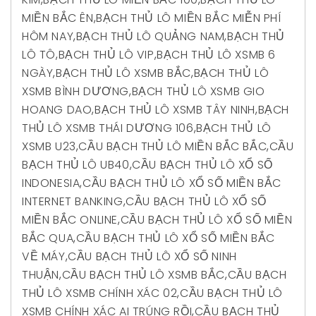
MIỀN BẮC ÊN
,
BẠCH THỦ LÔ MIỀN BẮC MIỄN PHÍ
HÔM NAY
,
BẠCH THỦ LÔ QUẢNG NAM
,
BẠCH THỦ
LÔ TÔ
,
BẠCH THỦ LÔ VIP
,
BẠCH THỦ LÔ XSMB 6
NGÀY
,
BẠCH THỦ LÔ XSMB BẮC
,
BẠCH THỦ LÔ
XSMB BÌNH DƯƠNG
,
BẠCH THỦ LÔ XSMB GIO
HOANG DAO
,
BẠCH THỦ LÔ XSMB TÂY NINH
,
BẠCH
THỦ LÔ XSMB THÁI DƯƠNG 106
,
BẠCH THỦ LÔ
XSMB U23
,
CẦU BẠCH THỦ LÔ MIỀN BẮC BẮC
,
CẦU
BẠCH THỦ LÔ UB40
,
CẦU BẠCH THỦ LÔ XỔ SỐ
INDONESIA
,
CẦU BẠCH THỦ LÔ XỔ SỐ MIỀN BẮC
INTERNET BANKING
,
CẦU BẠCH THỦ LÔ XỔ SỐ
MIỀN BẮC ONLINE
,
CẦU BẠCH THỦ LÔ XỔ SỐ MIỀN
BẮC QUA
,
CẦU BẠCH THỦ LÔ XỔ SỐ MIỀN BẮC
VỀ MÁY
,
CẦU BẠCH THỦ LÔ XỔ SỐ NINH
THUẬN
,
CẦU BẠCH THỦ LÔ XSMB BẮC
,
CẦU BẠCH
THỦ LÔ XSMB CHÍNH XÁC 02
,
CẦU BẠCH THỦ LÔ
XSMB CHÍNH XÁC AI TRÚNG RỒI
,
CẦU BẠCH THỦ