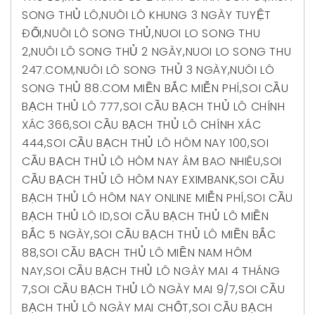
SONG THỦ LÔ
,
NUÔI LÔ KHUNG 3 NGÀY TUYỆT
ĐỐI
,
NUÔI LÔ SONG THỦ
,
NUOI LO SONG THU
2
,
NUÔI LÔ SONG THỦ 2 NGÀY
,
NUOI LO SONG THU
247.COM
,
NUÔI LÔ SONG THỦ 3 NGÀY
,
NUÔI LÔ
SONG THỦ 88.COM MIỀN BẮC MIỄN PHÍ
,
SOI CẦU
BẠCH THỦ LÔ 777
,
SOI CẦU BẠCH THỦ LÔ CHÍNH
XÁC 366
,
SOI CẦU BẠCH THỦ LÔ CHÍNH XÁC
444
,
SOI CẦU BẠCH THỦ LÔ HÔM NAY 100
,
SOI
CẦU BẠCH THỦ LÔ HÔM NAY ÂM BAO NHIÊU
,
SOI
CẦU BẠCH THỦ LÔ HÔM NAY EXIMBANK
,
SOI CẦU
BẠCH THỦ LÔ HÔM NAY ONLINE MIỄN PHÍ
,
SOI CẦU
BẠCH THỦ LÔ ID
,
SOI CẦU BẠCH THỦ LÔ MIỀN
BẮC 5 NGÀY
,
SOI CẦU BẠCH THỦ LÔ MIỀN BẮC
88
,
SOI CẦU BẠCH THỦ LÔ MIỀN NAM HÔM
NAY
,
SOI CẦU BẠCH THỦ LÔ NGÀY MAI 4 THÁNG
7
,
SOI CẦU BẠCH THỦ LÔ NGÀY MAI 9/7
,
SOI CẦU
BẠCH THỦ LÔ NGÀY MAI CHỐT
,
SOI CẦU BẠCH