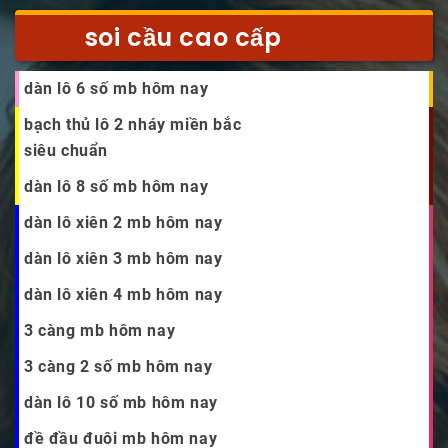
soi cầu cao cấp
dàn lô 6 số mb hôm nay
bạch thủ lô 2 nháy miền bắc
siêu chuẩn
dàn lô 8 số mb hôm nay
dàn lô xiên 2 mb hôm nay
dàn lô xiên 3 mb hôm nay
dàn lô xiên 4 mb hôm nay
3 càng mb hôm nay
3 càng 2 số mb hôm nay
dàn lô 10 số mb hôm nay
đề đầu đuôi mb hôm nay