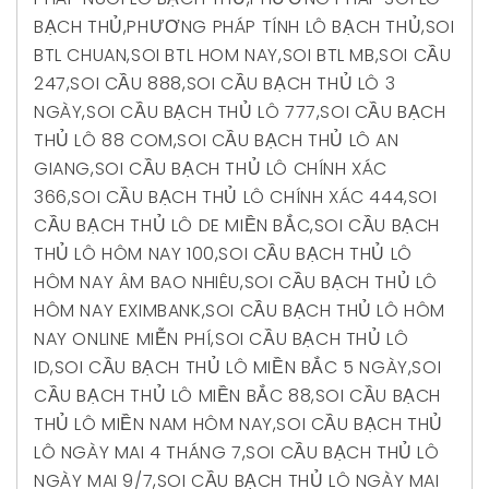
BẠCH THỦ
,
PHƯƠNG PHÁP TÍNH LÔ BẠCH THỦ
,
SOI
BTL CHUAN
,
SOI BTL HOM NAY
,
SOI BTL MB
,
SOI CẦU
247
,
SOI CẦU 888
,
SOI CẦU BẠCH THỦ LÔ 3
NGÀY
,
SOI CẦU BẠCH THỦ LÔ 777
,
SOI CẦU BẠCH
THỦ LÔ 88 COM
,
SOI CẦU BẠCH THỦ LÔ AN
GIANG
,
SOI CẦU BẠCH THỦ LÔ CHÍNH XÁC
366
,
SOI CẦU BẠCH THỦ LÔ CHÍNH XÁC 444
,
SOI
CẦU BẠCH THỦ LÔ DE MIỀN BẮC
,
SOI CẦU BẠCH
THỦ LÔ HÔM NAY 100
,
SOI CẦU BẠCH THỦ LÔ
HÔM NAY ÂM BAO NHIÊU
,
SOI CẦU BẠCH THỦ LÔ
HÔM NAY EXIMBANK
,
SOI CẦU BẠCH THỦ LÔ HÔM
NAY ONLINE MIỄN PHÍ
,
SOI CẦU BẠCH THỦ LÔ
ID
,
SOI CẦU BẠCH THỦ LÔ MIỀN BẮC 5 NGÀY
,
SOI
CẦU BẠCH THỦ LÔ MIỀN BẮC 88
,
SOI CẦU BẠCH
THỦ LÔ MIỀN NAM HÔM NAY
,
SOI CẦU BẠCH THỦ
LÔ NGÀY MAI 4 THÁNG 7
,
SOI CẦU BẠCH THỦ LÔ
NGÀY MAI 9/7
,
SOI CẦU BẠCH THỦ LÔ NGÀY MAI