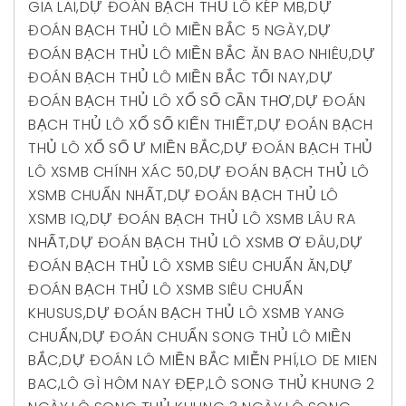
GIA LAI
,
DỰ ĐOÁN BẠCH THỦ LÔ KÉP MB
,
DỰ
ĐOÁN BẠCH THỦ LÔ MIỀN BẮC 5 NGÀY
,
DỰ
ĐOÁN BẠCH THỦ LÔ MIỀN BẮC ĂN BAO NHIÊU
,
DỰ
ĐOÁN BẠCH THỦ LÔ MIỀN BẮC TỐI NAY
,
DỰ
ĐOÁN BẠCH THỦ LÔ XỔ SỐ CẦN THƠ
,
DỰ ĐOÁN
BẠCH THỦ LÔ XỔ SỐ KIẾN THIẾT
,
DỰ ĐOÁN BẠCH
THỦ LÔ XỔ SỐ Ư MIỀN BẮC
,
DỰ ĐOÁN BẠCH THỦ
LÔ XSMB CHÍNH XÁC 50
,
DỰ ĐOÁN BẠCH THỦ LÔ
XSMB CHUẨN NHẤT
,
DỰ ĐOÁN BẠCH THỦ LÔ
XSMB IQ
,
DỰ ĐOÁN BẠCH THỦ LÔ XSMB LÂU RA
NHẤT
,
DỰ ĐOÁN BẠCH THỦ LÔ XSMB Ơ ĐÂU
,
DỰ
ĐOÁN BẠCH THỦ LÔ XSMB SIÊU CHUẨN ĂN
,
DỰ
ĐOÁN BẠCH THỦ LÔ XSMB SIÊU CHUẨN
KHUSUS
,
DỰ ĐOÁN BẠCH THỦ LÔ XSMB YANG
CHUẨN
,
DỰ ĐOÁN CHUẨN SONG THỦ LÔ MIỀN
BẮC
,
DỰ ĐOÁN LÔ MIỀN BẮC MIỄN PHÍ
,
LO DE MIEN
BAC
,
LÔ GÌ HÔM NAY ĐẸP
,
LÔ SONG THỦ KHUNG 2