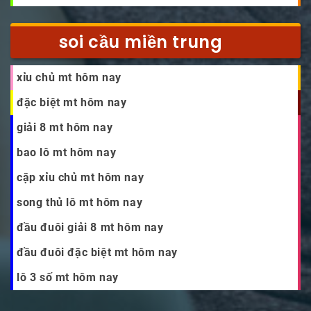
soi cầu miền trung
xỉu chủ mt hôm nay
đặc biệt mt hôm nay
giải 8 mt hôm nay
bao lô mt hôm nay
cặp xỉu chủ mt hôm nay
song thủ lô mt hôm nay
đầu đuôi giải 8 mt hôm nay
đầu đuôi đặc biệt mt hôm nay
lô 3 số mt hôm nay