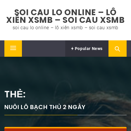
Skip
SOI CAU LO ONLINE – LÔ
to
XIÊN XSMB – SOI CAU XSMB
content
soi cau lo online – lô xiên xsmb – soi cau xsmb
Popular News
Primary
Menu
THẺ:
NUÔI LÔ BẠCH THỦ 2 NGÀY