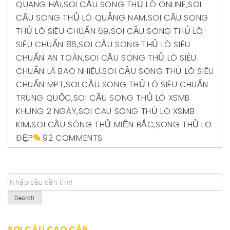
QUANG HẢI
,
SOI CẦU SONG THỦ LÔ ONLINE
,
SOI
CẦU SONG THỦ LÔ QUẢNG NAM
,
SOI CẦU SONG
THỦ LÔ SIÊU CHUẨN 69
,
SOI CẦU SONG THỦ LÔ
SIÊU CHUẨN 86
,
SOI CẦU SONG THỦ LÔ SIÊU
CHUẨN AN TOÀN
,
SOI CẦU SONG THỦ LÔ SIÊU
CHUẨN LÀ BAO NHIÊU
,
SOI CẦU SONG THỦ LÔ SIÊU
CHUẨN MPT
,
SOI CẦU SONG THỦ LÔ SIÊU CHUẨN
TRUNG QUỐC
,
SOI CẦU SONG THỦ LÔ XSMB
KHUNG 2 NGÀY
,
SOI CAU SONG THỦ LO XSMB
KIM
,
SOI CẦU SÔNG THỦ MIỀN BẮC
,
SONG THỦ LO
ĐẸP
92 COMMENTS
Search
SOI CẦU CAO CẤP