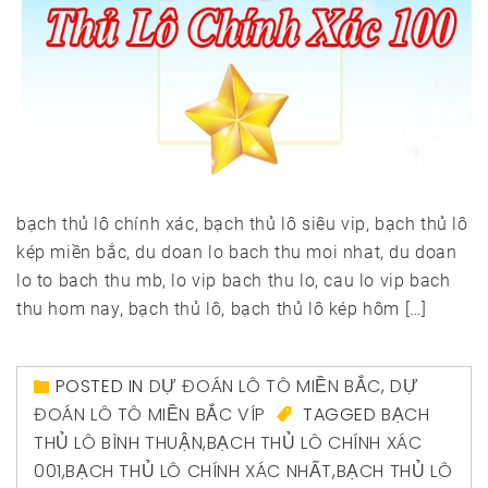
bạch thủ lô chính xác, bạch thủ lô siêu vip, bạch thủ lô
kép miền bắc, du doan lo bach thu moi nhat, du doan
lo to bach thu mb, lo vip bach thu lo, cau lo vip bach
thu hom nay, bạch thủ lô, bạch thủ lô kép hôm […]
POSTED IN
DỰ ĐOÁN LÔ TÔ MIỀN BẮC
,
DỰ
ĐOÁN LÔ TÔ MIỀN BẮC VÍP
TAGGED
BẠCH
THỦ LÔ BÌNH THUẬN
,
BẠCH THỦ LÔ CHÍNH XÁC
001
,
BẠCH THỦ LÔ CHÍNH XÁC NHẤT
,
BẠCH THỦ LÔ