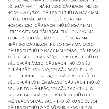
THỦ LÔ MIỀN NAM HÔM NAY
,
SOI CẦU BẠCH THỦ
LÔ NGÀY MAI 4 THÁNG 7
,
SOI CẦU BẠCH THỦ LÔ
NGÀY MAI 9/7
,
SOI CẦU BẠCH THỦ LÔ NGÀY MAI
CHỐT
,
SOI CẦU BẠCH THỦ LÔ NGÀY MAI I
HOBOKEN
,
SOI CẦU BẠCH THỦ LÔ NGÀY MAI I
JERSEY CITY
,
SOI CẦU BẠCH THỦ LÔ NGÀY MAI
KHUNG 5
,
SOI CẦU BẠCH THỦ LÔ NGÀY MAI
NHẤT
,
SOI CẦU BẠCH THỦ LÔ NGÀY MAI ƠI
,
SOI
CẦU BẠCH THỦ LÔ NGÀY MAI YÊN
,
SOI CẦU BẠCH
THỦ LÔ SIÊU CHUẨN 500
,
SOI CẦU BẠCH THỦ LÔ
SIÊU CHUẨN ÂM
,
SOI CẦU BẠCH THỦ LÔ SIÊU
CHUẨN BẮC HÔM NAY
,
SOI CẦU BẠCH THỦ LÔ
SIÊU CHUẨN INDONESIA
,
SOI CẦU BẠCH THỦ LÔ
SIÊU CHUẨN LÔ MIỀN BẮC
,
SOI CẦU BẠCH THỦ LÔ
SIÊU VIP TÔ MIỀN BẮC
,
SOI CẦU BẠCH THỦ LÔ
SIÊU VIP XÁC NHẤT
,
SOI CẦU BẠCH THỦ LÔ TÔ
MIỀN BẮC
,
SOI CẦU BẠCH THỦ LÔ XỔ SỐ 02
,
SOI
CẦU BẠCH THỦ LÔ XỔ SỐ CHÍNH XÁC 00
,
SOI