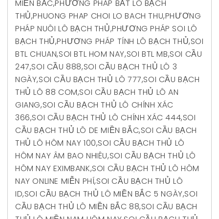
MIỀN BẮC
,
PHƯƠNG PHÁP BẮT LÔ BẠCH
THỦ
,
PHUONG PHAP CHOI LO BACH THU
,
PHƯƠNG
PHÁP NUÔI LÔ BẠCH THỦ
,
PHƯƠNG PHÁP SOI LÔ
BẠCH THỦ
,
PHƯƠNG PHÁP TÍNH LÔ BẠCH THỦ
,
SOI
BTL CHUAN
,
SOI BTL HOM NAY
,
SOI BTL MB
,
SOI CẦU
247
,
SOI CẦU 888
,
SOI CẦU BẠCH THỦ LÔ 3
NGÀY
,
SOI CẦU BẠCH THỦ LÔ 777
,
SOI CẦU BẠCH
THỦ LÔ 88 COM
,
SOI CẦU BẠCH THỦ LÔ AN
GIANG
,
SOI CẦU BẠCH THỦ LÔ CHÍNH XÁC
366
,
SOI CẦU BẠCH THỦ LÔ CHÍNH XÁC 444
,
SOI
CẦU BẠCH THỦ LÔ DE MIỀN BẮC
,
SOI CẦU BẠCH
THỦ LÔ HÔM NAY 100
,
SOI CẦU BẠCH THỦ LÔ
HÔM NAY ÂM BAO NHIÊU
,
SOI CẦU BẠCH THỦ LÔ
HÔM NAY EXIMBANK
,
SOI CẦU BẠCH THỦ LÔ HÔM
NAY ONLINE MIỄN PHÍ
,
SOI CẦU BẠCH THỦ LÔ
ID
,
SOI CẦU BẠCH THỦ LÔ MIỀN BẮC 5 NGÀY
,
SOI
CẦU BẠCH THỦ LÔ MIỀN BẮC 88
,
SOI CẦU BẠCH