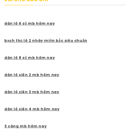
dàn lô 6 số mb hôm nay
bạch thủ lô 2 nháy miền bắc siêu chuẩn
dàn lô 8 số mb hôm nay
dàn lô xiên 2 mb hôm nay
dàn lô xiên 3 mb hôm nay
dàn lô xiên 4 mb hôm nay
3 càng mb hôm nay