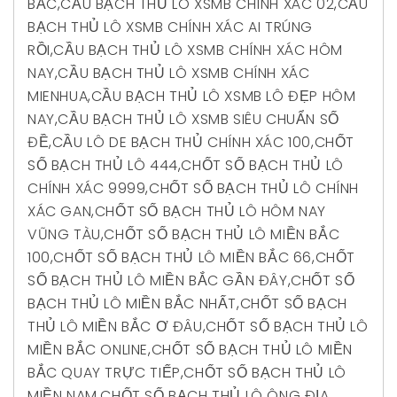
BẮC
,
CẦU BẠCH THỦ LÔ XSMB CHÍNH XÁC 02
,
CẦU
BẠCH THỦ LÔ XSMB CHÍNH XÁC AI TRÚNG
RỒI
,
CẦU BẠCH THỦ LÔ XSMB CHÍNH XÁC HÔM
NAY
,
CẦU BẠCH THỦ LÔ XSMB CHÍNH XÁC
MIENHUA
,
CẦU BẠCH THỦ LÔ XSMB LÔ ĐẸP HÔM
NAY
,
CẦU BẠCH THỦ LÔ XSMB SIÊU CHUẨN SỐ
ĐỀ
,
CẦU LÔ DE BẠCH THỦ CHÍNH XÁC 100
,
CHỐT
SỐ BẠCH THỦ LÔ 444
,
CHỐT SỐ BẠCH THỦ LÔ
CHÍNH XÁC 9999
,
CHỐT SỐ BẠCH THỦ LÔ CHÍNH
XÁC GAN
,
CHỐT SỐ BẠCH THỦ LÔ HÔM NAY
VŨNG TÀU
,
CHỐT SỐ BẠCH THỦ LÔ MIỀN BẮC
100
,
CHỐT SỐ BẠCH THỦ LÔ MIỀN BẮC 66
,
CHỐT
SỐ BẠCH THỦ LÔ MIỀN BẮC GẦN ĐÂY
,
CHỐT SỐ
BẠCH THỦ LÔ MIỀN BẮC NHẤT
,
CHỐT SỐ BẠCH
THỦ LÔ MIỀN BẮC Ơ ĐÂU
,
CHỐT SỐ BẠCH THỦ LÔ
MIỀN BẮC ONLINE
,
CHỐT SỐ BẠCH THỦ LÔ MIỀN
BẮC QUAY TRỰC TIẾP
,
CHỐT SỐ BẠCH THỦ LÔ
MIỀN NAM
,
CHỐT SỐ BẠCH THỦ LÔ ÔNG ĐỊA