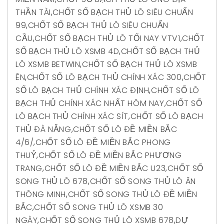
THẦN TÀI
,
CHỐT SỐ BẠCH THỦ LÔ SIÊU CHUẨN
99
,
CHỐT SỐ BẠCH THỦ LÔ SIÊU CHUẨN
CẦU
,
CHỐT SỐ BẠCH THỦ LÔ TỐI NAY VTV1
,
CHỐT
SỐ BẠCH THỦ LÔ XSMB 4D
,
CHỐT SỐ BẠCH THỦ
LÔ XSMB BETWIN
,
CHỐT SỐ BẠCH THỦ LÔ XSMB
ÊN
,
CHỐT SỐ LÔ BẠCH THỦ CHÍNH XÁC 300
,
CHỐT
SỐ LÔ BẠCH THỦ CHÍNH XÁC ĐỊNH
,
CHỐT SỐ LÔ
BẠCH THỦ CHÍNH XÁC NHẤT HÔM NAY
,
CHỐT SỐ
LÔ BẠCH THỦ CHÍNH XÁC SÍT
,
CHỐT SỐ LÔ BẠCH
THỦ ĐÀ NẴNG
,
CHỐT SỐ LÔ ĐỀ MIỀN BẮC
4/6/
,
CHỐT SỐ LÔ ĐỀ MIỀN BẮC PHONG
THUỶ
,
CHỐT SỐ LÔ ĐỀ MIỀN BẮC PHƯƠNG
TRANG
,
CHỐT SỐ LÔ ĐỀ MIỀN BẮC U23
,
CHỐT SỐ
SONG THỦ LÔ 678
,
CHỐT SỐ SONG THỦ LÔ ĂN
THÔNG MINH
,
CHỐT SỐ SONG THỦ LÔ ĐỀ MIỀN
BẮC
,
CHỐT SỐ SONG THỦ LÔ XSMB 30
NGÀY
,
CHỐT SỐ SONG THỦ LÔ XSMB 678
,
DỰ