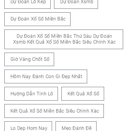
Dự Đoán Lô Kép
Dự Đoán Xsmb
Dự Đoán Xổ Số Miền Bắc
Dự Đoán Xổ Số Miền Bắc Thứ Sáu Dự Đoán
Xsmb Kết Quả Xổ Số Miền Bắc Siêu Chính Xác
Giờ Vàng Chốt Số
Hôm Nay Đánh Con Gì Đẹp Nhất
Hướng Dẫn Tính Lô
Kết Quả Xổ Số
Kết Quả Xổ Số Miền Bắc Siêu Chính Xác
Lo Dep Hom Nay
Mẹo Đánh Đề